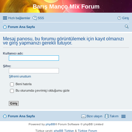
Barış Manço Mix Forum
Hızlı bağlantılar
SSS
Giriş
Forum Ana Sayfa
ra
Mesaj panosu, bu forumu görüntülemek için kayıt olmanızı
ve giriş yapmanızı gerekli tutuyor.
Kullanıcı adı:
Şifre:
Şifremi unuttum
Beni hatırla
Bu oturumda çevrimiçi olduğumu gizle
Forum Ana Sayfa
Bize ulaşın
Takım
Powered by
phpBB
® Forum Software © phpBB Limited
Türkçe çeviri:
phpBB Türkiye
&
Türkiye Forum