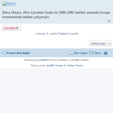
Barış Manço, Altın Çocuklar Grubu ile 1986,1992 tarihleri arasinda Avrupa
konserlerinde birlikte çalışmıştır.
Cevapla
1 mesaj •
1
. sayfa (Toplam
1
sayfa)
Geçiş yap
Forum Ana Sayfa
Bize ulaşın
Takım
Powered by
phpBB
® Forum Software © phpBB Limited
Türkçe çeviri:
phpBB Türkiye
&
Türkiye Forum