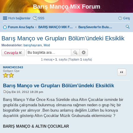
Barış Manço Mix Forum
Hızlı bağlantılar
SSS
Giriş
Forum Ana Sayfa
BARIŞ MANÇO MIX FORUMLARI
BarışSeverler'in Buluşma Noktası
ra
Barış Manço ve Grupları Bölüm'ündeki Eksiklik
Moderatörler:
barışhayranı
,
Mod
Cevapla
1 mesaj •
1
. sayfa (Toplam
1
sayfa)
MANCHO1943
Alıntı
Gelişen Üye
Barış Manço ve Grupları Bölüm'ündeki Eksiklik
Çrş Eki 10, 2012 18:28 pm
M
e
Barış Manço Yıllar Önce Kısa Sürelide olsa Altın Çocuklar isminde bir
s
grupla'da çalışmada bulunmuş olmasına rağmen neden o grup hiç bir
a
j
biografide yer almıyor .Ben bunu anlamış değilim.Lütfen bu konuya
duyarlılık gösterip Altın Çocuklar Müzik Grubunuda eklermisiniz ?
BARIŞ MANÇO & ALTIN ÇOCUKLAR