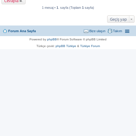
Cevapla
1 mesaj •
1
. sayfa (Toplam
1
sayfa)
Geçiş yap
Forum Ana Sayfa
Bize ulaşın
Takım
Powered by
phpBB
® Forum Software © phpBB Limited
Türkçe çeviri:
phpBB Türkiye
&
Türkiye Forum