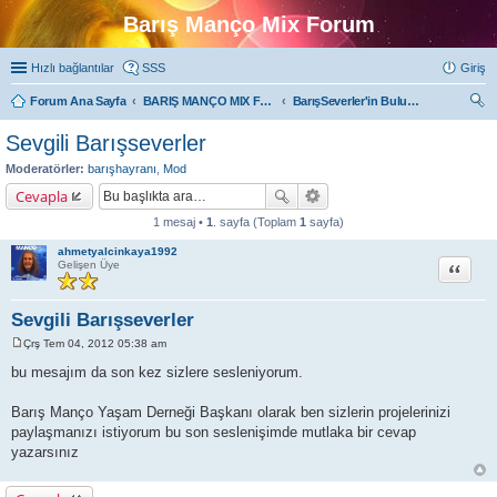
Barış Manço Mix Forum
Hızlı bağlantılar
SSS
Giriş
Forum Ana Sayfa
BARIŞ MANÇO MIX FORUMLARI
BarışSeverler'in Buluşma Noktası
ra
Sevgili Barışseverler
Moderatörler:
barışhayranı
,
Mod
Cevapla
1 mesaj •
1
. sayfa (Toplam
1
sayfa)
ahmetyalcinkaya1992
Alıntı
Gelişen Üye
Sevgili Barışseverler
Çrş Tem 04, 2012 05:38 am
M
e
bu mesajım da son kez sizlere sesleniyorum.
s
a
j
Barış Manço Yaşam Derneği Başkanı olarak ben sizlerin projelerinizi
paylaşmanızı istiyorum bu son seslenişimde mutlaka bir cevap
yazarsınız