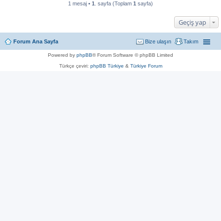
1 mesaj •
1
. sayfa (Toplam
1
sayfa)
Geçiş yap
Forum Ana Sayfa
Bize ulaşın
Takım
Powered by
phpBB
® Forum Software © phpBB Limited
Türkçe çeviri:
phpBB Türkiye
&
Türkiye Forum