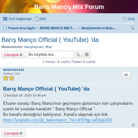
Barış Manço Mix Forum
Hızlı bağlantılar
SSS
Giriş
Forum Ana Sayfa
BARIŞ MANÇO MIX FORUMLARI
BarışSeverler'in Buluşma Noktası
ra
Barış Manço Official ( YouTube) 'da
Moderatörler:
barışhayranı
,
Mod
Cevapla
1 mesaj •
1
. sayfa (Toplam
1
sayfa)
MANCHO1943
Alıntı
Gelişen Üye
Barış Manço Official ( YouTube) 'da
Sal Şub 18, 2025 15:46 pm
M
e
Efsane sanatçı Barış Manço'nun geçmişten günümüze tüm çalışmalarını
s
içeren bir youtube kanalıdır " Barış Manço Official ".
a
j
Bu kanal'a desteğinizi bekliyoruz. Kanal'a ulaşmak için link :
https://youtube.com/@_barismanco_?si=xEEHgc-wE6qLk6i0
Cevapla