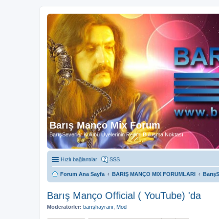
Barış Manço Mix Forum
BarışSeverler Kulübü Üyelerinin Resmi Buluşma Noktası
Hızlı bağlantılar
SSS
Forum Ana Sayfa
BARIŞ MANÇO MIX FORUMLARI
BarışS
Barış Manço Official ( YouTube) 'da
Moderatörler:
barışhayranı
,
Mod