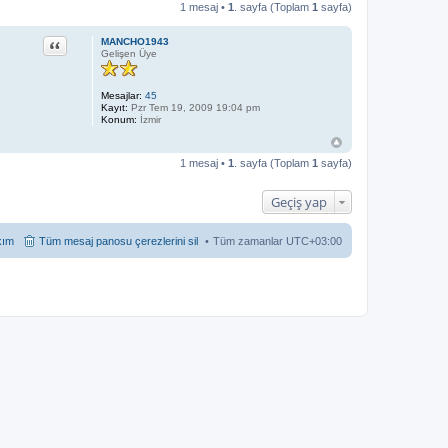
1 mesaj •
1
. sayfa (Toplam
1
sayfa)
Alıntı
MANCHO1943
Gelişen Üye
Mesajlar:
45
Kayıt:
Pzr Tem 19, 2009 19:04 pm
Konum:
İzmir
1 mesaj •
1
. sayfa (Toplam
1
sayfa)
Geçiş yap
kım
Tüm mesaj panosu çerezlerini sil
Tüm zamanlar
UTC+03:00