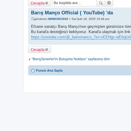
Cevapla
Barış Manço Official ( YouTube) 'da
gönderen
MANCHO1943
»
Sal Şub 18, 2025 15:46 pm
M
e
Efsane sanatçı Barış Manço'nun geçmişten günümüze tüm çal
s
Bu kanal'a desteğinizi bekliyoruz. Kanal'a ulaşmak için link
a
j
https://youtube.com/@_barismanco_?si=xEEHgc-wE6qLk6
Cevapla
“BarışSeverler'in Buluşma Noktası” sayfasına dön
Forum Ana Sayfa