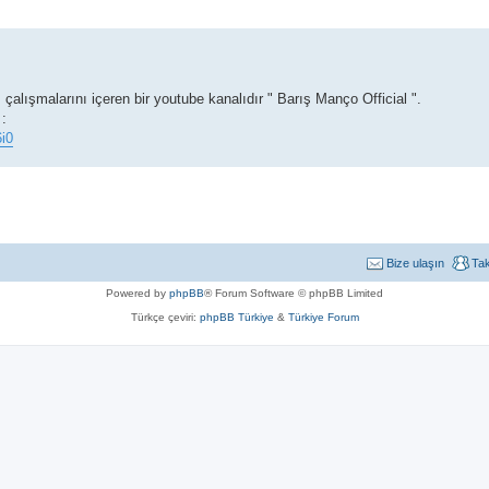
ışmalarını içeren bir youtube kanalıdır " Barış Manço Official ".
 :
i0
Bize ulaşın
Ta
Powered by
phpBB
® Forum Software © phpBB Limited
Türkçe çeviri:
phpBB Türkiye
&
Türkiye Forum