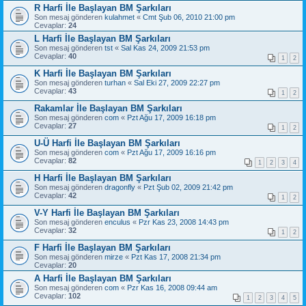
R Harfi İle Başlayan BM Şarkıları
Son mesaj gönderen
kulahmet
«
Cmt Şub 06, 2010 21:00 pm
Cevaplar:
24
L Harfi İle Başlayan BM Şarkıları
Son mesaj gönderen
tst
«
Sal Kas 24, 2009 21:53 pm
Cevaplar:
40
1
2
K Harfi İle Başlayan BM Şarkıları
Son mesaj gönderen
turhan
«
Sal Eki 27, 2009 22:27 pm
Cevaplar:
43
1
2
Rakamlar İle Başlayan BM Şarkıları
Son mesaj gönderen
com
«
Pzt Ağu 17, 2009 16:18 pm
Cevaplar:
27
1
2
U-Ü Harfi İle Başlayan BM Şarkıları
Son mesaj gönderen
com
«
Pzt Ağu 17, 2009 16:16 pm
Cevaplar:
82
1
2
3
4
H Harfi İle Başlayan BM Şarkıları
Son mesaj gönderen
dragonfly
«
Pzt Şub 02, 2009 21:42 pm
Cevaplar:
42
1
2
V-Y Harfi İle Başlayan BM Şarkıları
Son mesaj gönderen
enculus
«
Pzr Kas 23, 2008 14:43 pm
Cevaplar:
32
1
2
F Harfi İle Başlayan BM Şarkıları
Son mesaj gönderen
mirze
«
Pzt Kas 17, 2008 21:34 pm
Cevaplar:
20
A Harfi İle Başlayan BM Şarkıları
Son mesaj gönderen
com
«
Pzr Kas 16, 2008 09:44 am
Cevaplar:
102
1
2
3
4
5