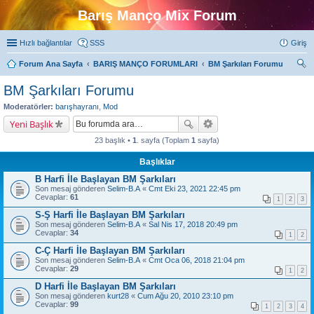
Barış Manço Mix Forum
Hızlı bağlantılar
SSS
Giriş
Forum Ana Sayfa
BARIŞ MANÇO FORUMLARI
BM Şarkıları Forumu
ra
BM Şarkıları Forumu
Moderatörler:
barışhayranı
,
Mod
Yeni Başlık
23 başlık •
1
. sayfa (Toplam
1
sayfa)
Başlıklar
B Harfi İle Başlayan BM Şarkıları
Son mesaj gönderen
Selim-B.A
«
Cmt Eki 23, 2021 22:45 pm
Cevaplar:
61
1
2
3
S-Ş Harfi İle Başlayan BM Şarkıları
Son mesaj gönderen
Selim-B.A
«
Sal Nis 17, 2018 20:49 pm
Cevaplar:
34
1
2
C-Ç Harfi İle Başlayan BM Şarkıları
Son mesaj gönderen
Selim-B.A
«
Cmt Oca 06, 2018 21:04 pm
Cevaplar:
29
1
2
D Harfi İle Başlayan BM Şarkıları
Son mesaj gönderen
kurt28
«
Cum Ağu 20, 2010 23:10 pm
Cevaplar:
99
1
2
3
4