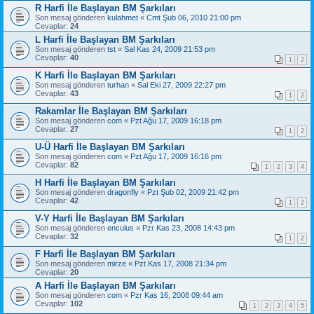
R Harfi İle Başlayan BM Şarkıları
Son mesaj gönderen
kulahmet
«
Cmt Şub 06, 2010 21:00 pm
Cevaplar:
24
L Harfi İle Başlayan BM Şarkıları
Son mesaj gönderen
tst
«
Sal Kas 24, 2009 21:53 pm
Cevaplar:
40
1
2
K Harfi İle Başlayan BM Şarkıları
Son mesaj gönderen
turhan
«
Sal Eki 27, 2009 22:27 pm
Cevaplar:
43
1
2
Rakamlar İle Başlayan BM Şarkıları
Son mesaj gönderen
com
«
Pzt Ağu 17, 2009 16:18 pm
Cevaplar:
27
1
2
U-Ü Harfi İle Başlayan BM Şarkıları
Son mesaj gönderen
com
«
Pzt Ağu 17, 2009 16:16 pm
Cevaplar:
82
1
2
3
4
H Harfi İle Başlayan BM Şarkıları
Son mesaj gönderen
dragonfly
«
Pzt Şub 02, 2009 21:42 pm
Cevaplar:
42
1
2
V-Y Harfi İle Başlayan BM Şarkıları
Son mesaj gönderen
enculus
«
Pzr Kas 23, 2008 14:43 pm
Cevaplar:
32
1
2
F Harfi İle Başlayan BM Şarkıları
Son mesaj gönderen
mirze
«
Pzt Kas 17, 2008 21:34 pm
Cevaplar:
20
A Harfi İle Başlayan BM Şarkıları
Son mesaj gönderen
com
«
Pzr Kas 16, 2008 09:44 am
Cevaplar:
102
1
2
3
4
5