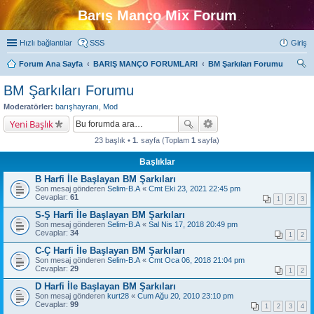
Barış Manço Mix Forum
Hızlı bağlantılar
SSS
Giriş
Forum Ana Sayfa
BARIŞ MANÇO FORUMLARI
BM Şarkıları Forumu
ra
BM Şarkıları Forumu
Moderatörler:
barışhayranı
,
Mod
Yeni Başlık
23 başlık •
1
. sayfa (Toplam
1
sayfa)
Başlıklar
B Harfi İle Başlayan BM Şarkıları
Son mesaj gönderen
Selim-B.A
«
Cmt Eki 23, 2021 22:45 pm
Cevaplar:
61
1
2
3
S-Ş Harfi İle Başlayan BM Şarkıları
Son mesaj gönderen
Selim-B.A
«
Sal Nis 17, 2018 20:49 pm
Cevaplar:
34
1
2
C-Ç Harfi İle Başlayan BM Şarkıları
Son mesaj gönderen
Selim-B.A
«
Cmt Oca 06, 2018 21:04 pm
Cevaplar:
29
1
2
D Harfi İle Başlayan BM Şarkıları
Son mesaj gönderen
kurt28
«
Cum Ağu 20, 2010 23:10 pm
Cevaplar:
99
1
2
3
4