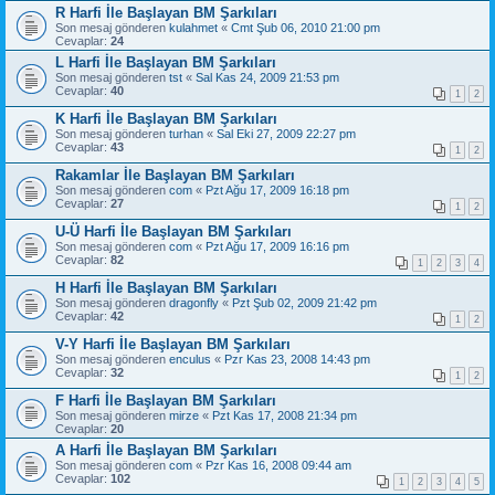
R Harfi İle Başlayan BM Şarkıları
Son mesaj gönderen
kulahmet
«
Cmt Şub 06, 2010 21:00 pm
Cevaplar:
24
L Harfi İle Başlayan BM Şarkıları
Son mesaj gönderen
tst
«
Sal Kas 24, 2009 21:53 pm
Cevaplar:
40
1
2
K Harfi İle Başlayan BM Şarkıları
Son mesaj gönderen
turhan
«
Sal Eki 27, 2009 22:27 pm
Cevaplar:
43
1
2
Rakamlar İle Başlayan BM Şarkıları
Son mesaj gönderen
com
«
Pzt Ağu 17, 2009 16:18 pm
Cevaplar:
27
1
2
U-Ü Harfi İle Başlayan BM Şarkıları
Son mesaj gönderen
com
«
Pzt Ağu 17, 2009 16:16 pm
Cevaplar:
82
1
2
3
4
H Harfi İle Başlayan BM Şarkıları
Son mesaj gönderen
dragonfly
«
Pzt Şub 02, 2009 21:42 pm
Cevaplar:
42
1
2
V-Y Harfi İle Başlayan BM Şarkıları
Son mesaj gönderen
enculus
«
Pzr Kas 23, 2008 14:43 pm
Cevaplar:
32
1
2
F Harfi İle Başlayan BM Şarkıları
Son mesaj gönderen
mirze
«
Pzt Kas 17, 2008 21:34 pm
Cevaplar:
20
A Harfi İle Başlayan BM Şarkıları
Son mesaj gönderen
com
«
Pzr Kas 16, 2008 09:44 am
Cevaplar:
102
1
2
3
4
5