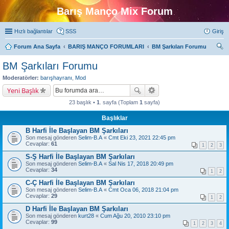
Barış Manço Mix Forum
Hızlı bağlantılar
SSS
Giriş
Forum Ana Sayfa
BARIŞ MANÇO FORUMLARI
BM Şarkıları Forumu
ra
BM Şarkıları Forumu
Moderatörler:
barışhayranı
,
Mod
Yeni Başlık
23 başlık •
1
. sayfa (Toplam
1
sayfa)
Başlıklar
B Harfi İle Başlayan BM Şarkıları
Son mesaj gönderen
Selim-B.A
«
Cmt Eki 23, 2021 22:45 pm
Cevaplar:
61
1
2
3
S-Ş Harfi İle Başlayan BM Şarkıları
Son mesaj gönderen
Selim-B.A
«
Sal Nis 17, 2018 20:49 pm
Cevaplar:
34
1
2
C-Ç Harfi İle Başlayan BM Şarkıları
Son mesaj gönderen
Selim-B.A
«
Cmt Oca 06, 2018 21:04 pm
Cevaplar:
29
1
2
D Harfi İle Başlayan BM Şarkıları
Son mesaj gönderen
kurt28
«
Cum Ağu 20, 2010 23:10 pm
Cevaplar:
99
1
2
3
4