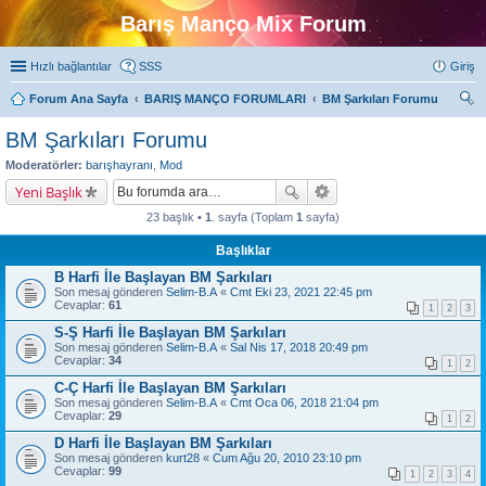
Barış Manço Mix Forum
Hızlı bağlantılar
SSS
Giriş
Forum Ana Sayfa
BARIŞ MANÇO FORUMLARI
BM Şarkıları Forumu
ra
BM Şarkıları Forumu
Moderatörler:
barışhayranı
,
Mod
Yeni Başlık
23 başlık •
1
. sayfa (Toplam
1
sayfa)
Başlıklar
B Harfi İle Başlayan BM Şarkıları
Son mesaj gönderen
Selim-B.A
«
Cmt Eki 23, 2021 22:45 pm
Cevaplar:
61
1
2
3
S-Ş Harfi İle Başlayan BM Şarkıları
Son mesaj gönderen
Selim-B.A
«
Sal Nis 17, 2018 20:49 pm
Cevaplar:
34
1
2
C-Ç Harfi İle Başlayan BM Şarkıları
Son mesaj gönderen
Selim-B.A
«
Cmt Oca 06, 2018 21:04 pm
Cevaplar:
29
1
2
D Harfi İle Başlayan BM Şarkıları
Son mesaj gönderen
kurt28
«
Cum Ağu 20, 2010 23:10 pm
Cevaplar:
99
1
2
3
4