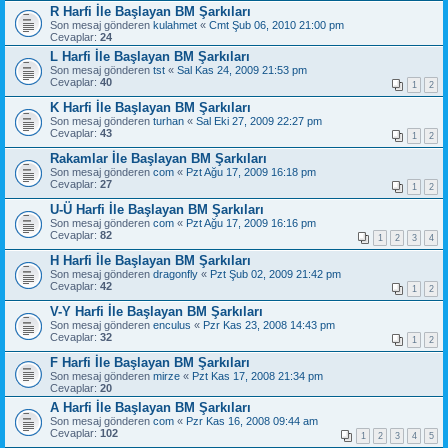
R Harfi İle Başlayan BM Şarkıları
Son mesaj gönderen
kulahmet
«
Cmt Şub 06, 2010 21:00 pm
Cevaplar:
24
L Harfi İle Başlayan BM Şarkıları
Son mesaj gönderen
tst
«
Sal Kas 24, 2009 21:53 pm
Cevaplar:
40
1
2
K Harfi İle Başlayan BM Şarkıları
Son mesaj gönderen
turhan
«
Sal Eki 27, 2009 22:27 pm
Cevaplar:
43
1
2
Rakamlar İle Başlayan BM Şarkıları
Son mesaj gönderen
com
«
Pzt Ağu 17, 2009 16:18 pm
Cevaplar:
27
1
2
U-Ü Harfi İle Başlayan BM Şarkıları
Son mesaj gönderen
com
«
Pzt Ağu 17, 2009 16:16 pm
Cevaplar:
82
1
2
3
4
H Harfi İle Başlayan BM Şarkıları
Son mesaj gönderen
dragonfly
«
Pzt Şub 02, 2009 21:42 pm
Cevaplar:
42
1
2
V-Y Harfi İle Başlayan BM Şarkıları
Son mesaj gönderen
enculus
«
Pzr Kas 23, 2008 14:43 pm
Cevaplar:
32
1
2
F Harfi İle Başlayan BM Şarkıları
Son mesaj gönderen
mirze
«
Pzt Kas 17, 2008 21:34 pm
Cevaplar:
20
A Harfi İle Başlayan BM Şarkıları
Son mesaj gönderen
com
«
Pzr Kas 16, 2008 09:44 am
Cevaplar:
102
1
2
3
4
5