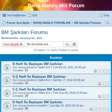
Barış Manço Mix Forum
Hızlı bağlantılar
SSS
Giriş
Forum Ana Sayfa
BARIŞ MANÇO FORUMLARI
BM Şarkıları Forumu
ra
BM Şarkıları Forumu
Moderatörler:
barışhayranı
,
Mod
Yeni Başlık
23 başlık •
1
. sayfa (Toplam
1
sayfa)
Başlıklar
B Harfi İle Başlayan BM Şarkıları
Son mesaj gönderen
Selim-B.A
«
Cmt Eki 23, 2021 22:45 pm
Cevaplar:
61
1
2
3
S-Ş Harfi İle Başlayan BM Şarkıları
Son mesaj gönderen
Selim-B.A
«
Sal Nis 17, 2018 20:49 pm
Cevaplar:
34
1
2
C-Ç Harfi İle Başlayan BM Şarkıları
Son mesaj gönderen
Selim-B.A
«
Cmt Oca 06, 2018 21:04 pm
Cevaplar:
29
1
2
D Harfi İle Başlayan BM Şarkıları
Son mesaj gönderen
kurt28
«
Cum Ağu 20, 2010 23:10 pm
Cevaplar:
99
1
2
3
4