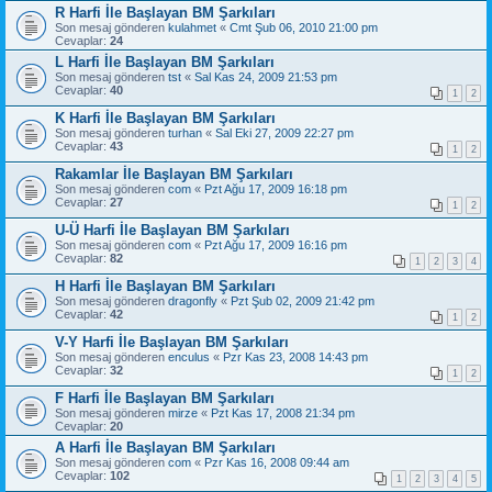
R Harfi İle Başlayan BM Şarkıları
Son mesaj gönderen
kulahmet
«
Cmt Şub 06, 2010 21:00 pm
Cevaplar:
24
L Harfi İle Başlayan BM Şarkıları
Son mesaj gönderen
tst
«
Sal Kas 24, 2009 21:53 pm
Cevaplar:
40
1
2
K Harfi İle Başlayan BM Şarkıları
Son mesaj gönderen
turhan
«
Sal Eki 27, 2009 22:27 pm
Cevaplar:
43
1
2
Rakamlar İle Başlayan BM Şarkıları
Son mesaj gönderen
com
«
Pzt Ağu 17, 2009 16:18 pm
Cevaplar:
27
1
2
U-Ü Harfi İle Başlayan BM Şarkıları
Son mesaj gönderen
com
«
Pzt Ağu 17, 2009 16:16 pm
Cevaplar:
82
1
2
3
4
H Harfi İle Başlayan BM Şarkıları
Son mesaj gönderen
dragonfly
«
Pzt Şub 02, 2009 21:42 pm
Cevaplar:
42
1
2
V-Y Harfi İle Başlayan BM Şarkıları
Son mesaj gönderen
enculus
«
Pzr Kas 23, 2008 14:43 pm
Cevaplar:
32
1
2
F Harfi İle Başlayan BM Şarkıları
Son mesaj gönderen
mirze
«
Pzt Kas 17, 2008 21:34 pm
Cevaplar:
20
A Harfi İle Başlayan BM Şarkıları
Son mesaj gönderen
com
«
Pzr Kas 16, 2008 09:44 am
Cevaplar:
102
1
2
3
4
5