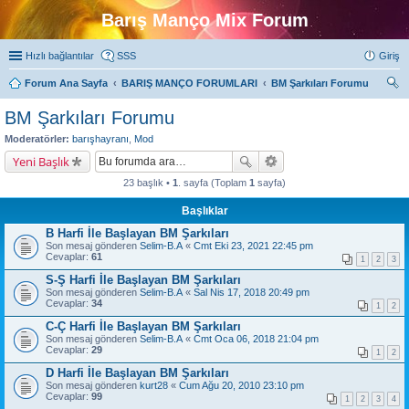
Barış Manço Mix Forum
Hızlı bağlantılar
SSS
Giriş
Forum Ana Sayfa
BARIŞ MANÇO FORUMLARI
BM Şarkıları Forumu
ra
BM Şarkıları Forumu
Moderatörler:
barışhayranı
,
Mod
Yeni Başlık
23 başlık •
1
. sayfa (Toplam
1
sayfa)
Başlıklar
B Harfi İle Başlayan BM Şarkıları
Son mesaj gönderen
Selim-B.A
«
Cmt Eki 23, 2021 22:45 pm
Cevaplar:
61
1
2
3
S-Ş Harfi İle Başlayan BM Şarkıları
Son mesaj gönderen
Selim-B.A
«
Sal Nis 17, 2018 20:49 pm
Cevaplar:
34
1
2
C-Ç Harfi İle Başlayan BM Şarkıları
Son mesaj gönderen
Selim-B.A
«
Cmt Oca 06, 2018 21:04 pm
Cevaplar:
29
1
2
D Harfi İle Başlayan BM Şarkıları
Son mesaj gönderen
kurt28
«
Cum Ağu 20, 2010 23:10 pm
Cevaplar:
99
1
2
3
4