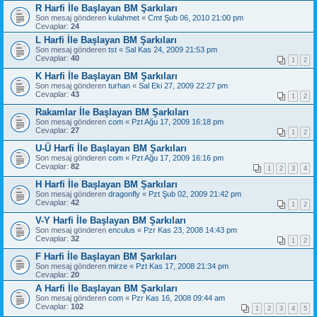
R Harfi İle Başlayan BM Şarkıları
Son mesaj gönderen
kulahmet
«
Cmt Şub 06, 2010 21:00 pm
Cevaplar:
24
L Harfi İle Başlayan BM Şarkıları
Son mesaj gönderen
tst
«
Sal Kas 24, 2009 21:53 pm
Cevaplar:
40
1
2
K Harfi İle Başlayan BM Şarkıları
Son mesaj gönderen
turhan
«
Sal Eki 27, 2009 22:27 pm
Cevaplar:
43
1
2
Rakamlar İle Başlayan BM Şarkıları
Son mesaj gönderen
com
«
Pzt Ağu 17, 2009 16:18 pm
Cevaplar:
27
1
2
U-Ü Harfi İle Başlayan BM Şarkıları
Son mesaj gönderen
com
«
Pzt Ağu 17, 2009 16:16 pm
Cevaplar:
82
1
2
3
4
H Harfi İle Başlayan BM Şarkıları
Son mesaj gönderen
dragonfly
«
Pzt Şub 02, 2009 21:42 pm
Cevaplar:
42
1
2
V-Y Harfi İle Başlayan BM Şarkıları
Son mesaj gönderen
enculus
«
Pzr Kas 23, 2008 14:43 pm
Cevaplar:
32
1
2
F Harfi İle Başlayan BM Şarkıları
Son mesaj gönderen
mirze
«
Pzt Kas 17, 2008 21:34 pm
Cevaplar:
20
A Harfi İle Başlayan BM Şarkıları
Son mesaj gönderen
com
«
Pzr Kas 16, 2008 09:44 am
Cevaplar:
102
1
2
3
4
5