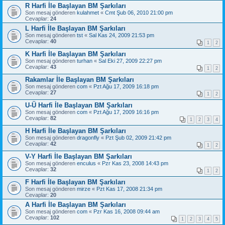
R Harfi İle Başlayan BM Şarkıları
Son mesaj gönderen
kulahmet
«
Cmt Şub 06, 2010 21:00 pm
Cevaplar:
24
L Harfi İle Başlayan BM Şarkıları
Son mesaj gönderen
tst
«
Sal Kas 24, 2009 21:53 pm
Cevaplar:
40
1
2
K Harfi İle Başlayan BM Şarkıları
Son mesaj gönderen
turhan
«
Sal Eki 27, 2009 22:27 pm
Cevaplar:
43
1
2
Rakamlar İle Başlayan BM Şarkıları
Son mesaj gönderen
com
«
Pzt Ağu 17, 2009 16:18 pm
Cevaplar:
27
1
2
U-Ü Harfi İle Başlayan BM Şarkıları
Son mesaj gönderen
com
«
Pzt Ağu 17, 2009 16:16 pm
Cevaplar:
82
1
2
3
4
H Harfi İle Başlayan BM Şarkıları
Son mesaj gönderen
dragonfly
«
Pzt Şub 02, 2009 21:42 pm
Cevaplar:
42
1
2
V-Y Harfi İle Başlayan BM Şarkıları
Son mesaj gönderen
enculus
«
Pzr Kas 23, 2008 14:43 pm
Cevaplar:
32
1
2
F Harfi İle Başlayan BM Şarkıları
Son mesaj gönderen
mirze
«
Pzt Kas 17, 2008 21:34 pm
Cevaplar:
20
A Harfi İle Başlayan BM Şarkıları
Son mesaj gönderen
com
«
Pzr Kas 16, 2008 09:44 am
Cevaplar:
102
1
2
3
4
5