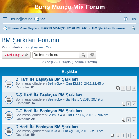
Barış Manço Mix Forum
Hızlı bağlantılar
SSS
Giriş
Forum Ana Sayfa
BARIŞ MANÇO FORUMLARI
BM Şarkıları Forumu
ra
BM Şarkıları Forumu
Moderatörler:
barışhayranı
,
Mod
Yeni Başlık
23 başlık •
1
. sayfa (Toplam
1
sayfa)
Başlıklar
B Harfi İle Başlayan BM Şarkıları
Son mesaj gönderen
Selim-B.A
«
Cmt Eki 23, 2021 22:45 pm
Cevaplar:
61
1
2
3
S-Ş Harfi İle Başlayan BM Şarkıları
Son mesaj gönderen
Selim-B.A
«
Sal Nis 17, 2018 20:49 pm
Cevaplar:
34
1
2
C-Ç Harfi İle Başlayan BM Şarkıları
Son mesaj gönderen
Selim-B.A
«
Cmt Oca 06, 2018 21:04 pm
Cevaplar:
29
1
2
D Harfi İle Başlayan BM Şarkıları
Son mesaj gönderen
kurt28
«
Cum Ağu 20, 2010 23:10 pm
Cevaplar:
99
1
2
3
4