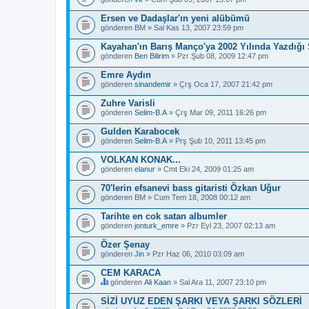
Ersen ve Dadaşlar'ın yeni alübümü
gönderen
BM
» Sal Kas 13, 2007 23:59 pm
Kayahan'ın Barış Manço'ya 2002 Yılında Yazdığı 
gönderen
Ben Bilirim
» Pzr Şub 08, 2009 12:47 pm
Emre Aydın
gönderen
sinandemir
» Çrş Oca 17, 2007 21:42 pm
Zuhre Varisli
gönderen
Selim-B.A
» Çrş Mar 09, 2011 16:26 pm
Gulden Karabocek
gönderen
Selim-B.A
» Prş Şub 10, 2011 13:45 pm
VOLKAN KONAK...
gönderen
elanur
» Cmt Eki 24, 2009 01:25 am
70'lerin efsanevi bass gitaristi Özkan Uğur
gönderen
BM
» Cum Tem 18, 2008 00:12 am
Tarihte en cok satan albumler
gönderen
jonturk_emre
» Pzr Eyl 23, 2007 02:13 am
Özer Şenay
gönderen
Jin
» Pzr Haz 06, 2010 03:09 am
CEM KARACA
gönderen
Ali Kaan
» Sal Ara 11, 2007 23:10 pm
B
u
SİZİ UYUZ EDEN ŞARKI VEYA ŞARKI SÖZLERİ
b