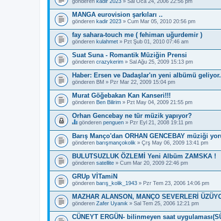
gönderen
kadir 2023
» Sal Oca 24, 2006 22:56 pm
a
ş
MANGA eurovision şarkıları ..
l
gönderen
ı
kadir 2023
» Cum Mar 05, 2010 20:56 pm
k
b
fay sahara-touch me ( fehiman uğurdemir )
i
gönderen
kulahmet
» Pzt Şub 01, 2010 07:46 am
r
a
Suat Suna - Romantik Müziğin Prensi
n
gönderen
crazykerim
» Sal Ağu 25, 2009 15:13 pm
k
e
Haber: Ersen ve Dadaşlar'ın yeni albümü geliyor.
t
e
gönderen
BM
» Pzr Mar 22, 2009 15:04 pm
s
a
Murat Göğebakan Kan Kanseri!!!
h
gönderen
Ben Bilirim
» Pzt May 04, 2009 21:55 pm
i
p
Orhan Gencebay ne tür müzik yapıyor?
.
gönderen
penguen
» Pzr Eyl 21, 2008 19:11 pm
B
u
Barış Manço'dan ORHAN GENCEBAY müziği yor
b
gönderen
barışmançokolik
» Çrş May 06, 2009 13:41 pm
a
ş
BULUTSUZLUK ÖZLEMİ Yeni Albüm ZAMSKA !
l
gönderen
ı
satellite
» Cum Mar 20, 2009 22:46 pm
k
b
GRUp VİTamiN
i
gönderen
barış_kolik_1943
» Pzr Tem 23, 2006 14:06 pm
r
a
MAZHAR ALANSON, MANÇO SEVERLERİ ÜZÜYO
n
gönderen
Zafer Uyanık
» Sal Tem 25, 2006 12:21 pm
k
e
CÜNEYT ERGÜN- bilinmeyen saat uygulaması(
t