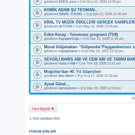
e
gönderen
EDDA_esra
» Cmt Oca 10, 2009 14:40 pm
s
a
KOMİK ADAM ŞU TEOMAN...
h
gönderen
İSMAİL YÜKSEL
» Çrş Şub 23, 2005 12:46 pm
i
p
KRAL TV MÜZİK ÖDÜLLERİ GERÇEK SAHİPLER
.
gönderen
ali TİTAN
» Cum May 16, 2008 13:29 pm
Erkin Koray - Yorumsuz programi (TV8)
gönderen
KayalarinOglu
» Cmt Haz 14, 2008 11:45 am
Murat Göğebakan- "Gülpembe"Peygamberimiz iç
gönderen
mgogebakan
» Cum Haz 15, 2007 23:19 pm
SEVGİLİ BARIŞ ABI VE CEM ABİ VE TABİKİ BA
gönderen
manco halil
» Cum Tem 18, 2008 13:41 pm
Moğollar'dan 40. Yıl Süprizleri
gönderen
Ben Bilirim
» Prş Oca 17, 2008 22:43 pm
Aysel Gürel...
gönderen
darkkphonix
» Çrş May 28, 2008 12:34 pm
Es
Yeni Başlık
Ana sayfaya dön
FORUM IZINLERI