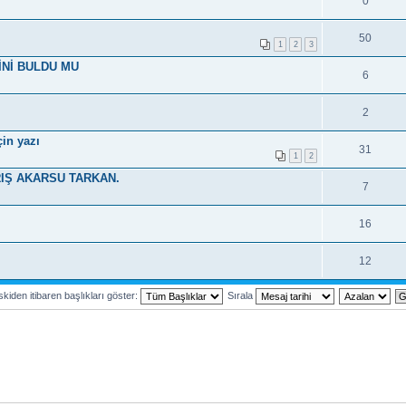
0
50
1
2
3
İNİ BULDU MU
6
2
in yazı
31
1
2
RIŞ AKARSU TARKAN.
7
16
12
kiden itibaren başlıkları göster:
Sırala