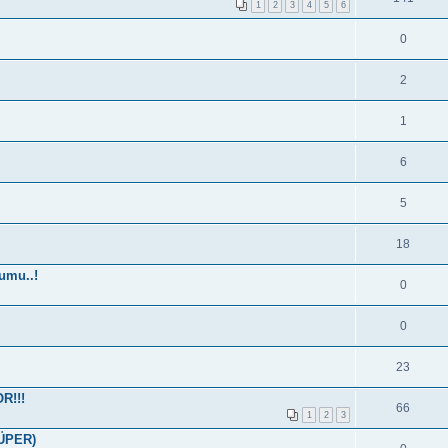
1
2
3
4
5
6
0
2
1
6
5
18
umu..!
0
0
23
R!!!
66
1
2
3
SÜPER)