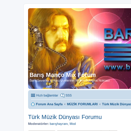
Barış Manço Mix Forum
BarışSeverler Kulübü Üyelerinin Resmi Buluşma Noktası
Hızlı bağlantılar
SSS
Forum Ana Sayfa
MÜZİK FORUMLARI
Türk Müzik Dünya
Türk Müzik Dünyası Forumu
Moderatörler:
barışhayranı
,
Mod