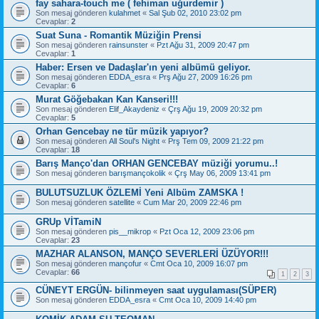
fay sahara-touch me ( fehiman uğurdemir )
Son mesaj gönderen
kulahmet
«
Sal Şub 02, 2010 23:02 pm
Cevaplar:
2
Suat Suna - Romantik Müziğin Prensi
Son mesaj gönderen
rainsunster
«
Pzt Ağu 31, 2009 20:47 pm
Cevaplar:
1
Haber: Ersen ve Dadaşlar'ın yeni albümü geliyor.
Son mesaj gönderen
EDDA_esra
«
Prş Ağu 27, 2009 16:26 pm
Cevaplar:
6
Murat Göğebakan Kan Kanseri!!!
Son mesaj gönderen
Elif_Akaydeniz
«
Çrş Ağu 19, 2009 20:32 pm
Cevaplar:
5
Orhan Gencebay ne tür müzik yapıyor?
Son mesaj gönderen
All Soul's Night
«
Prş Tem 09, 2009 21:22 pm
Cevaplar:
18
Barış Manço'dan ORHAN GENCEBAY müziği yorumu..!
Son mesaj gönderen
barışmançokolik
«
Çrş May 06, 2009 13:41 pm
BULUTSUZLUK ÖZLEMİ Yeni Albüm ZAMSKA !
Son mesaj gönderen
satellite
«
Cum Mar 20, 2009 22:46 pm
GRUp VİTamiN
Son mesaj gönderen
pis__mikrop
«
Pzt Oca 12, 2009 23:06 pm
Cevaplar:
23
MAZHAR ALANSON, MANÇO SEVERLERİ ÜZÜYOR!!!
Son mesaj gönderen
mançofur
«
Cmt Oca 10, 2009 16:07 pm
Cevaplar:
66
1
2
3
CÜNEYT ERGÜN- bilinmeyen saat uygulaması(SÜPER)
Son mesaj gönderen
EDDA_esra
«
Cmt Oca 10, 2009 14:40 pm