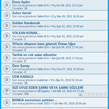
Emre Aydın
Son mesaj gönderen
Selim-B.A
«
Prş Ara 08, 2011 13:13 pm
Cevaplar:
14
Zuhre Varisli
Son mesaj gönderen
Selim-B.A
«
Çrş Mar 09, 2011 16:26 pm
Gulden Karabocek
Son mesaj gönderen
Selim-B.A
«
Prş Şub 10, 2011 13:45 pm
VOLKAN KONAK...
Son mesaj gönderen
Selim-B.A
«
Prş Şub 10, 2011 13:26 pm
Cevaplar:
1
70'lerin efsanevi bass gitaristi Özkan Uğur
Son mesaj gönderen
Selim-B.A
«
Sal Şub 08, 2011 17:42 pm
Cevaplar:
5
Tarihte en cok satan albumler
Son mesaj gönderen
Selim-B.A
«
Sal Şub 08, 2011 17:34 pm
Cevaplar:
8
Özer Şenay
Son mesaj gönderen
Selim-B.A
«
Prş Oca 27, 2011 13:18 pm
Cevaplar:
2
CEM KARACA
Son mesaj gönderen
kulahmet
«
Pzr Ağu 01, 2010 01:33 am
Cevaplar:
19
SİZİ UYUZ EDEN ŞARKI VEYA ŞARKI SÖZLERİ
Son mesaj gönderen
DjCagatay
«
Sal Mar 23, 2010 01:27 am
Cevaplar:
141
1
2
3
4
5
6
MANGA eurovision şarkıları ..
Son mesaj gönderen
kadir 2023
«
Cum Mar 05, 2010 20:56 pm