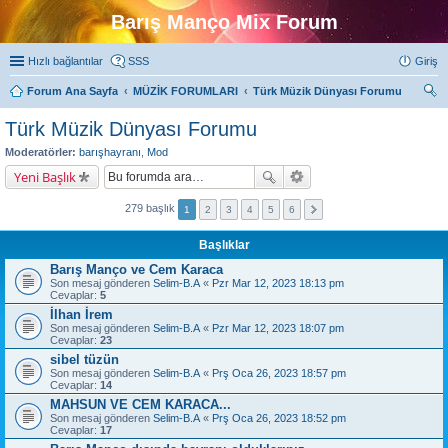
Barış Manço Mix Forum
Hızlı bağlantılar
SSS
Giriş
Forum Ana Sayfa
MÜZİK FORUMLARI
Türk Müzik Dünyası Forumu
ra
Türk Müzik Dünyası Forumu
Moderatörler:
barışhayranı
,
Mod
Yeni Başlık
279 başlık
1
2
3
4
5
6
Başlıklar
Barış Manço ve Cem Karaca
Son mesaj gönderen
Selim-B.A
«
Pzr Mar 12, 2023 18:13 pm
Cevaplar:
5
İlhan İrem
Son mesaj gönderen
Selim-B.A
«
Pzr Mar 12, 2023 18:07 pm
Cevaplar:
23
sibel tüzün
Son mesaj gönderen
Selim-B.A
«
Prş Oca 26, 2023 18:57 pm
Cevaplar:
14
MAHSUN VE CEM KARACA...
Son mesaj gönderen
Selim-B.A
«
Prş Oca 26, 2023 18:52 pm
Cevaplar:
17