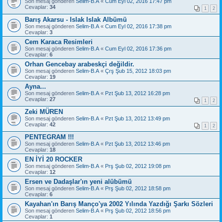
Son mesaj gönderen
Selim-B.A
«
Cum Eyl 02, 2016 17:47 pm
Cevaplar:
34
1
2
Barış Akarsu - Islak Islak Albümü
Son mesaj gönderen
Selim-B.A
«
Cum Eyl 02, 2016 17:38 pm
Cevaplar:
3
Cem Karaca Resimleri
Son mesaj gönderen
Selim-B.A
«
Cum Eyl 02, 2016 17:36 pm
Cevaplar:
6
Orhan Gencebay arabeskçi değildir.
Son mesaj gönderen
Selim-B.A
«
Çrş Şub 15, 2012 18:03 pm
Cevaplar:
19
Ayna...
Son mesaj gönderen
Selim-B.A
«
Pzt Şub 13, 2012 16:28 pm
Cevaplar:
27
1
2
Zeki MÜREN
Son mesaj gönderen
Selim-B.A
«
Pzt Şub 13, 2012 13:49 pm
Cevaplar:
42
1
2
PENTEGRAM !!!
Son mesaj gönderen
Selim-B.A
«
Pzt Şub 13, 2012 13:46 pm
Cevaplar:
18
EN İYİ 20 ROCKER
Son mesaj gönderen
Selim-B.A
«
Prş Şub 02, 2012 19:08 pm
Cevaplar:
12
Ersen ve Dadaşlar'ın yeni alübümü
Son mesaj gönderen
Selim-B.A
«
Prş Şub 02, 2012 18:58 pm
Cevaplar:
6
Kayahan'ın Barış Manço'ya 2002 Yılında Yazdığı Şarkı Sözleri
Son mesaj gönderen
Selim-B.A
«
Prş Şub 02, 2012 18:56 pm
Cevaplar:
1