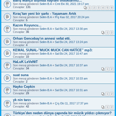
Barış Manço dışında hayranı olduklarınız...
Son mesaj gönderen
Selim-B.A
«
Cmt Eki 30, 2021 19:17 pm
Cevaplar:
131
1
2
3
4
5
6
Kıraç'tan yeni bir şarkı - Yaşamam Artık
Son mesaj gönderen
Selim-B.A
«
Prş Kas 02, 2017 20:24 pm
Cevaplar:
5
Kazım Koyuncu...
Son mesaj gönderen
Selim-B.A
«
Sal Eki 24, 2017 13:30 pm
Cevaplar:
36
1
2
Orhan Gencebay'ın annesi vefat etti.
Son mesaj gönderen
Selim-B.A
«
Sal Eki 24, 2017 13:24 pm
Cevaplar:
4
KEMAL SUNAL-''MUCK MUCK CAN HATİCE'' mp3:
Son mesaj gönderen
Selim-B.A
«
Sal Eki 24, 2017 10:47 am
Cevaplar:
10
HaLuK LeVeNtT
Son mesaj gönderen
Selim-B.A
«
Sal Eki 24, 2017 10:37 am
Cevaplar:
34
1
2
suat suna
Son mesaj gönderen
Selim-B.A
«
Sal Eki 24, 2017 10:33 am
Cevaplar:
2
Hayko Cepkin
Son mesaj gönderen
Selim-B.A
«
Sal Eki 24, 2017 10:31 am
Cevaplar:
29
1
2
yk nin tarzı
Son mesaj gönderen
Selim-B.A
«
Çrş Eki 11, 2017 17:37 pm
Cevaplar:
42
1
2
Türkiye`den neden dünya çapında bir müzik yıldızı çıkmıyor?