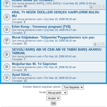
KOMİK ADAM ŞU TEOMAN...
Son mesaj gönderen
BARIŞ_CEM_BARIŞ
«
Cum Kas 28, 2008 11:04 am
Cevaplar:
50
1
2
3
KRAL TV MÜZİK ÖDÜLLERİ GERÇEK SAHİPLERİNİ BULDU
MU
Son mesaj gönderen
com
«
Çrş Kas 19, 2008 09:20 am
Cevaplar:
6
Erkin Koray - Yorumsuz programi (TV8)
Son mesaj gönderen
com
«
Çrş Kas 19, 2008 09:17 am
Cevaplar:
2
Murat Göğebakan- "Gülpembe"Peygamberimiz için yazı
Son mesaj gönderen
com
«
Çrş Kas 19, 2008 09:15 am
Cevaplar:
31
1
2
SEVGİLİ BARIŞ ABI VE CEM ABİ VE TABİKİ BARIŞ AKARSU
TARKAN.
Son mesaj gönderen
com
«
Pzr Kas 16, 2008 00:41 am
Cevaplar:
7
Moğollar'dan 40. Yıl Süprizleri
Son mesaj gönderen
com
«
Pzr Kas 16, 2008 00:26 am
Cevaplar:
16
Aysel Gürel...
Son mesaj gönderen
com
«
Pzr Kas 16, 2008 00:22 am
Cevaplar:
12
Eskiden itibaren başlıkları göster:
Sırala