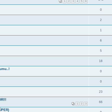
1
2
3
4
5
6
0
2
1
6
5
18
umu..!
0
0
23
R!!!
66
1
2
3
SÜPER)