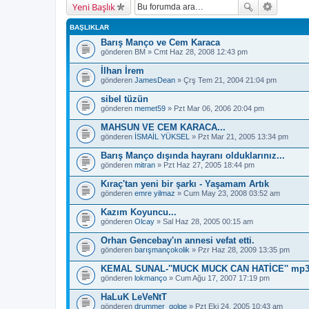
Yeni Başlık
BAŞLIKLAR
Barış Manço ve Cem Karaca
gönderen
BM
» Cmt Haz 28, 2008 12:43 pm
İlhan İrem
gönderen
JamesDean
» Çrş Tem 21, 2004 21:04 pm
sibel tüzün
gönderen
memet59
» Pzt Mar 06, 2006 20:04 pm
MAHSUN VE CEM KARACA...
gönderen
İSMAİL YÜKSEL
» Pzt Mar 21, 2005 13:34 pm
Barış Manço dışında hayranı olduklarınız...
gönderen
mitran
» Pzt Haz 27, 2005 18:44 pm
Kıraç'tan yeni bir şarkı - Yaşamam Artık
gönderen
emre yilmaz
» Cum May 23, 2008 03:52 am
Kazım Koyuncu...
gönderen
Olcay
» Sal Haz 28, 2005 00:15 am
Orhan Gencebay'ın annesi vefat etti.
gönderen
barışmançokolik
» Pzr Haz 28, 2009 13:35 pm
KEMAL SUNAL-''MUCK MUCK CAN HATİCE'' mp3
gönderen
lokmanço
» Cum Ağu 17, 2007 17:19 pm
HaLuK LeVeNtT
gönderen
drummer_golge
» Pzt Eki 24, 2005 10:43 am