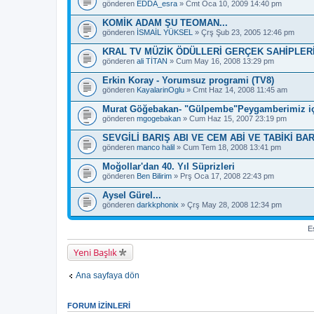
e
gönderen
EDDA_esra
» Cmt Oca 10, 2009 14:40 pm
s
a
KOMİK ADAM ŞU TEOMAN...
h
gönderen
İSMAİL YÜKSEL
» Çrş Şub 23, 2005 12:46 pm
i
p
KRAL TV MÜZİK ÖDÜLLERİ GERÇEK SAHİPLER
.
gönderen
ali TİTAN
» Cum May 16, 2008 13:29 pm
Erkin Koray - Yorumsuz programi (TV8)
gönderen
KayalarinOglu
» Cmt Haz 14, 2008 11:45 am
Murat Göğebakan- "Gülpembe"Peygamberimiz iç
gönderen
mgogebakan
» Cum Haz 15, 2007 23:19 pm
SEVGİLİ BARIŞ ABI VE CEM ABİ VE TABİKİ BA
gönderen
manco halil
» Cum Tem 18, 2008 13:41 pm
Moğollar'dan 40. Yıl Süprizleri
gönderen
Ben Bilirim
» Prş Oca 17, 2008 22:43 pm
Aysel Gürel...
gönderen
darkkphonix
» Çrş May 28, 2008 12:34 pm
Es
Yeni Başlık
Ana sayfaya dön
FORUM IZINLERI