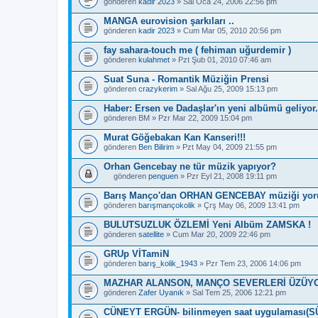
gönderen
kadir 2023
» Sal Oca 24, 2006 22:56 pm
a
ş
MANGA eurovision şarkıları ..
l
gönderen
ı
kadir 2023
» Cum Mar 05, 2010 20:56 pm
k
b
fay sahara-touch me ( fehiman uğurdemir )
i
gönderen
kulahmet
» Pzt Şub 01, 2010 07:46 am
r
a
Suat Suna - Romantik Müziğin Prensi
n
gönderen
crazykerim
» Sal Ağu 25, 2009 15:13 pm
k
e
Haber: Ersen ve Dadaşlar'ın yeni albümü geliyor.
t
e
gönderen
BM
» Pzr Mar 22, 2009 15:04 pm
s
a
Murat Göğebakan Kan Kanseri!!!
h
gönderen
Ben Bilirim
» Pzt May 04, 2009 21:55 pm
i
p
Orhan Gencebay ne tür müzik yapıyor?
.
gönderen
penguen
» Pzr Eyl 21, 2008 19:11 pm
B
u
Barış Manço'dan ORHAN GENCEBAY müziği yor
b
gönderen
barışmançokolik
» Çrş May 06, 2009 13:41 pm
a
ş
BULUTSUZLUK ÖZLEMİ Yeni Albüm ZAMSKA !
l
gönderen
ı
satellite
» Cum Mar 20, 2009 22:46 pm
k
b
GRUp VİTamiN
i
gönderen
barış_kolik_1943
» Pzr Tem 23, 2006 14:06 pm
r
a
MAZHAR ALANSON, MANÇO SEVERLERİ ÜZÜYO
n
gönderen
Zafer Uyanık
» Sal Tem 25, 2006 12:21 pm
k
e
CÜNEYT ERGÜN- bilinmeyen saat uygulaması(
t