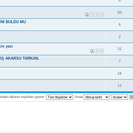
0
50
1
2
3
İNİ BULDU MU
6
2
in yazı
31
1
2
RIŞ AKARSU TARKAN.
7
16
12
kiden itibaren başlıkları göster:
Sırala