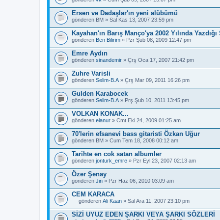
Ersen ve Dadaşlar'ın yeni alübümü
gönderen
BM
» Sal Kas 13, 2007 23:59 pm
Kayahan'ın Barış Manço'ya 2002 Yılında Yazdığı 
gönderen
Ben Bilirim
» Pzr Şub 08, 2009 12:47 pm
Emre Aydın
gönderen
sinandemir
» Çrş Oca 17, 2007 21:42 pm
Zuhre Varisli
gönderen
Selim-B.A
» Çrş Mar 09, 2011 16:26 pm
Gulden Karabocek
gönderen
Selim-B.A
» Prş Şub 10, 2011 13:45 pm
VOLKAN KONAK...
gönderen
elanur
» Cmt Eki 24, 2009 01:25 am
70'lerin efsanevi bass gitaristi Özkan Uğur
gönderen
BM
» Cum Tem 18, 2008 00:12 am
Tarihte en cok satan albumler
gönderen
jonturk_emre
» Pzr Eyl 23, 2007 02:13 am
Özer Şenay
gönderen
Jin
» Pzr Haz 06, 2010 03:09 am
CEM KARACA
gönderen
Ali Kaan
» Sal Ara 11, 2007 23:10 pm
B
u
SİZİ UYUZ EDEN ŞARKI VEYA ŞARKI SÖZLERİ
b