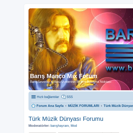
Barış Manço Mix Forum
BarışSeverler Kulübü Üyelerinin Resmi Buluşma Noktası
Hızlı bağlantılar
SSS
Forum Ana Sayfa
MÜZİK FORUMLARI
Türk Müzik Dünya
Türk Müzik Dünyası Forumu
Moderatörler:
barışhayranı
,
Mod