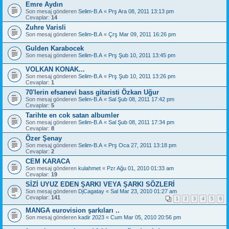
Emre Aydın
Son mesaj gönderen
Selim-B.A
«
Prş Ara 08, 2011 13:13 pm
Cevaplar:
14
Zuhre Varisli
Son mesaj gönderen
Selim-B.A
«
Çrş Mar 09, 2011 16:26 pm
Gulden Karabocek
Son mesaj gönderen
Selim-B.A
«
Prş Şub 10, 2011 13:45 pm
VOLKAN KONAK...
Son mesaj gönderen
Selim-B.A
«
Prş Şub 10, 2011 13:26 pm
Cevaplar:
1
70'lerin efsanevi bass gitaristi Özkan Uğur
Son mesaj gönderen
Selim-B.A
«
Sal Şub 08, 2011 17:42 pm
Cevaplar:
5
Tarihte en cok satan albumler
Son mesaj gönderen
Selim-B.A
«
Sal Şub 08, 2011 17:34 pm
Cevaplar:
8
Özer Şenay
Son mesaj gönderen
Selim-B.A
«
Prş Oca 27, 2011 13:18 pm
Cevaplar:
2
CEM KARACA
Son mesaj gönderen
kulahmet
«
Pzr Ağu 01, 2010 01:33 am
Cevaplar:
19
SİZİ UYUZ EDEN ŞARKI VEYA ŞARKI SÖZLERİ
Son mesaj gönderen
DjCagatay
«
Sal Mar 23, 2010 01:27 am
Cevaplar:
141
1
2
3
4
5
6
MANGA eurovision şarkıları ..
Son mesaj gönderen
kadir 2023
«
Cum Mar 05, 2010 20:56 pm