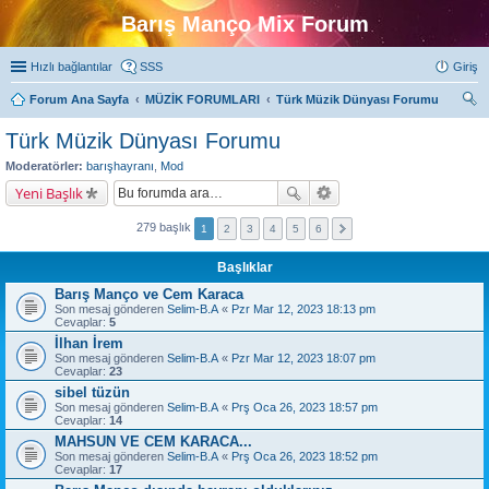
Barış Manço Mix Forum
Hızlı bağlantılar
SSS
Giriş
Forum Ana Sayfa
MÜZİK FORUMLARI
Türk Müzik Dünyası Forumu
ra
Türk Müzik Dünyası Forumu
Moderatörler:
barışhayranı
,
Mod
Yeni Başlık
279 başlık
1
2
3
4
5
6
Başlıklar
Barış Manço ve Cem Karaca
Son mesaj gönderen
Selim-B.A
«
Pzr Mar 12, 2023 18:13 pm
Cevaplar:
5
İlhan İrem
Son mesaj gönderen
Selim-B.A
«
Pzr Mar 12, 2023 18:07 pm
Cevaplar:
23
sibel tüzün
Son mesaj gönderen
Selim-B.A
«
Prş Oca 26, 2023 18:57 pm
Cevaplar:
14
MAHSUN VE CEM KARACA...
Son mesaj gönderen
Selim-B.A
«
Prş Oca 26, 2023 18:52 pm
Cevaplar:
17