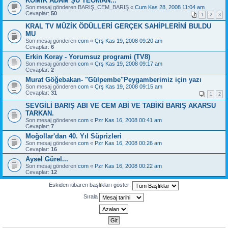
KOMİK ADAM ŞU TEOMAN...
Son mesaj gönderen
BARIŞ_CEM_BARIŞ
«
Cum Kas 28, 2008 11:04 am
Cevaplar:
50
1
2
3
KRAL TV MÜZİK ÖDÜLLERİ GERÇEK SAHİPLERİNİ BULDU
MU
Son mesaj gönderen
com
«
Çrş Kas 19, 2008 09:20 am
Cevaplar:
6
Erkin Koray - Yorumsuz programi (TV8)
Son mesaj gönderen
com
«
Çrş Kas 19, 2008 09:17 am
Cevaplar:
2
Murat Göğebakan- "Gülpembe"Peygamberimiz için yazı
Son mesaj gönderen
com
«
Çrş Kas 19, 2008 09:15 am
Cevaplar:
31
1
2
SEVGİLİ BARIŞ ABI VE CEM ABİ VE TABİKİ BARIŞ AKARSU
TARKAN.
Son mesaj gönderen
com
«
Pzr Kas 16, 2008 00:41 am
Cevaplar:
7
Moğollar'dan 40. Yıl Süprizleri
Son mesaj gönderen
com
«
Pzr Kas 16, 2008 00:26 am
Cevaplar:
16
Aysel Gürel...
Son mesaj gönderen
com
«
Pzr Kas 16, 2008 00:22 am
Cevaplar:
12
Eskiden itibaren başlıkları göster:
Sırala