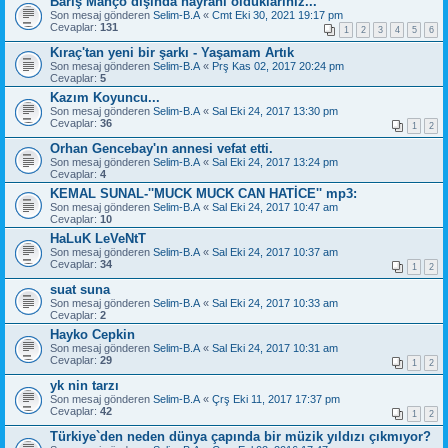
Barış Manço dışında hayranı olduklarınız...
Son mesaj gönderen
Selim-B.A
«
Cmt Eki 30, 2021 19:17 pm
Cevaplar:
131
1
2
3
4
5
6
Kıraç'tan yeni bir şarkı - Yaşamam Artık
Son mesaj gönderen
Selim-B.A
«
Prş Kas 02, 2017 20:24 pm
Cevaplar:
5
Kazım Koyuncu...
Son mesaj gönderen
Selim-B.A
«
Sal Eki 24, 2017 13:30 pm
Cevaplar:
36
1
2
Orhan Gencebay'ın annesi vefat etti.
Son mesaj gönderen
Selim-B.A
«
Sal Eki 24, 2017 13:24 pm
Cevaplar:
4
KEMAL SUNAL-''MUCK MUCK CAN HATİCE'' mp3:
Son mesaj gönderen
Selim-B.A
«
Sal Eki 24, 2017 10:47 am
Cevaplar:
10
HaLuK LeVeNtT
Son mesaj gönderen
Selim-B.A
«
Sal Eki 24, 2017 10:37 am
Cevaplar:
34
1
2
suat suna
Son mesaj gönderen
Selim-B.A
«
Sal Eki 24, 2017 10:33 am
Cevaplar:
2
Hayko Cepkin
Son mesaj gönderen
Selim-B.A
«
Sal Eki 24, 2017 10:31 am
Cevaplar:
29
1
2
yk nin tarzı
Son mesaj gönderen
Selim-B.A
«
Çrş Eki 11, 2017 17:37 pm
Cevaplar:
42
1
2
Türkiye`den neden dünya çapında bir müzik yıldızı çıkmıyor?