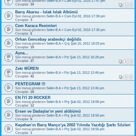
Son mesaj gönderen
Selim-B.A
«
Cum Eyl 02, 2016 17:47 pm
Cevaplar:
34
1
2
Barış Akarsu - Islak Islak Albümü
Son mesaj gönderen
Selim-B.A
«
Cum Eyl 02, 2016 17:38 pm
Cevaplar:
3
Cem Karaca Resimleri
Son mesaj gönderen
Selim-B.A
«
Cum Eyl 02, 2016 17:36 pm
Cevaplar:
6
Orhan Gencebay arabeskçi değildir.
Son mesaj gönderen
Selim-B.A
«
Çrş Şub 15, 2012 18:03 pm
Cevaplar:
19
Ayna...
Son mesaj gönderen
Selim-B.A
«
Pzt Şub 13, 2012 16:28 pm
Cevaplar:
27
1
2
Zeki MÜREN
Son mesaj gönderen
Selim-B.A
«
Pzt Şub 13, 2012 13:49 pm
Cevaplar:
42
1
2
PENTEGRAM !!!
Son mesaj gönderen
Selim-B.A
«
Pzt Şub 13, 2012 13:46 pm
Cevaplar:
18
EN İYİ 20 ROCKER
Son mesaj gönderen
Selim-B.A
«
Prş Şub 02, 2012 19:08 pm
Cevaplar:
12
Ersen ve Dadaşlar'ın yeni alübümü
Son mesaj gönderen
Selim-B.A
«
Prş Şub 02, 2012 18:58 pm
Cevaplar:
6
Kayahan'ın Barış Manço'ya 2002 Yılında Yazdığı Şarkı Sözleri
Son mesaj gönderen
Selim-B.A
«
Prş Şub 02, 2012 18:56 pm
Cevaplar:
1