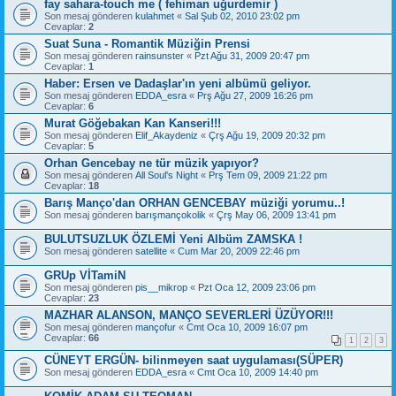
fay sahara-touch me ( fehiman uğurdemir )
Son mesaj gönderen
kulahmet
«
Sal Şub 02, 2010 23:02 pm
Cevaplar:
2
Suat Suna - Romantik Müziğin Prensi
Son mesaj gönderen
rainsunster
«
Pzt Ağu 31, 2009 20:47 pm
Cevaplar:
1
Haber: Ersen ve Dadaşlar'ın yeni albümü geliyor.
Son mesaj gönderen
EDDA_esra
«
Prş Ağu 27, 2009 16:26 pm
Cevaplar:
6
Murat Göğebakan Kan Kanseri!!!
Son mesaj gönderen
Elif_Akaydeniz
«
Çrş Ağu 19, 2009 20:32 pm
Cevaplar:
5
Orhan Gencebay ne tür müzik yapıyor?
Son mesaj gönderen
All Soul's Night
«
Prş Tem 09, 2009 21:22 pm
Cevaplar:
18
Barış Manço'dan ORHAN GENCEBAY müziği yorumu..!
Son mesaj gönderen
barışmançokolik
«
Çrş May 06, 2009 13:41 pm
BULUTSUZLUK ÖZLEMİ Yeni Albüm ZAMSKA !
Son mesaj gönderen
satellite
«
Cum Mar 20, 2009 22:46 pm
GRUp VİTamiN
Son mesaj gönderen
pis__mikrop
«
Pzt Oca 12, 2009 23:06 pm
Cevaplar:
23
MAZHAR ALANSON, MANÇO SEVERLERİ ÜZÜYOR!!!
Son mesaj gönderen
mançofur
«
Cmt Oca 10, 2009 16:07 pm
Cevaplar:
66
1
2
3
CÜNEYT ERGÜN- bilinmeyen saat uygulaması(SÜPER)
Son mesaj gönderen
EDDA_esra
«
Cmt Oca 10, 2009 14:40 pm