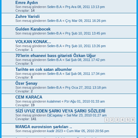
Emre Aydın
Son mesaj gönderen
Selim-B.A
«
Prş Ara 08, 2011 13:13 pm
Cevaplar:
14
Zuhre Varisli
Son mesaj gönderen
Selim-B.A
«
Çrş Mar 09, 2011 16:26 pm
Gulden Karabocek
Son mesaj gönderen
Selim-B.A
«
Prş Şub 10, 2011 13:45 pm
VOLKAN KONAK...
Son mesaj gönderen
Selim-B.A
«
Prş Şub 10, 2011 13:26 pm
Cevaplar:
1
70'lerin efsanevi bass gitaristi Özkan Uğur
Son mesaj gönderen
Selim-B.A
«
Sal Şub 08, 2011 17:42 pm
Cevaplar:
5
Tarihte en cok satan albumler
Son mesaj gönderen
Selim-B.A
«
Sal Şub 08, 2011 17:34 pm
Cevaplar:
8
Özer Şenay
Son mesaj gönderen
Selim-B.A
«
Prş Oca 27, 2011 13:18 pm
Cevaplar:
2
CEM KARACA
Son mesaj gönderen
kulahmet
«
Pzr Ağu 01, 2010 01:33 am
Cevaplar:
19
SİZİ UYUZ EDEN ŞARKI VEYA ŞARKI SÖZLERİ
Son mesaj gönderen
DjCagatay
«
Sal Mar 23, 2010 01:27 am
Cevaplar:
141
1
2
3
4
5
6
MANGA eurovision şarkıları ..
Son mesaj gönderen
kadir 2023
«
Cum Mar 05, 2010 20:56 pm