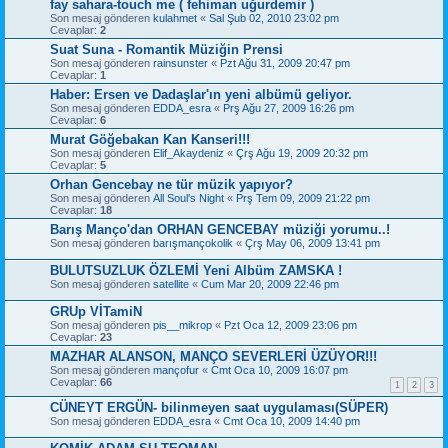
fay sahara-touch me ( fehiman uğurdemir )
Son mesaj gönderen
kulahmet
«
Sal Şub 02, 2010 23:02 pm
Cevaplar:
2
Suat Suna - Romantik Müziğin Prensi
Son mesaj gönderen
rainsunster
«
Pzt Ağu 31, 2009 20:47 pm
Cevaplar:
1
Haber: Ersen ve Dadaşlar'ın yeni albümü geliyor.
Son mesaj gönderen
EDDA_esra
«
Prş Ağu 27, 2009 16:26 pm
Cevaplar:
6
Murat Göğebakan Kan Kanseri!!!
Son mesaj gönderen
Elif_Akaydeniz
«
Çrş Ağu 19, 2009 20:32 pm
Cevaplar:
5
Orhan Gencebay ne tür müzik yapıyor?
Son mesaj gönderen
All Soul's Night
«
Prş Tem 09, 2009 21:22 pm
Cevaplar:
18
Barış Manço'dan ORHAN GENCEBAY müziği yorumu..!
Son mesaj gönderen
barışmançokolik
«
Çrş May 06, 2009 13:41 pm
BULUTSUZLUK ÖZLEMİ Yeni Albüm ZAMSKA !
Son mesaj gönderen
satellite
«
Cum Mar 20, 2009 22:46 pm
GRUp VİTamiN
Son mesaj gönderen
pis__mikrop
«
Pzt Oca 12, 2009 23:06 pm
Cevaplar:
23
MAZHAR ALANSON, MANÇO SEVERLERİ ÜZÜYOR!!!
Son mesaj gönderen
mançofur
«
Cmt Oca 10, 2009 16:07 pm
Cevaplar:
66
1
2
3
CÜNEYT ERGÜN- bilinmeyen saat uygulaması(SÜPER)
Son mesaj gönderen
EDDA_esra
«
Cmt Oca 10, 2009 14:40 pm