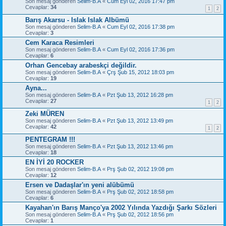
Son mesaj gönderen
Selim-B.A
«
Cum Eyl 02, 2016 17:47 pm
Cevaplar:
34
1
2
Barış Akarsu - Islak Islak Albümü
Son mesaj gönderen
Selim-B.A
«
Cum Eyl 02, 2016 17:38 pm
Cevaplar:
3
Cem Karaca Resimleri
Son mesaj gönderen
Selim-B.A
«
Cum Eyl 02, 2016 17:36 pm
Cevaplar:
6
Orhan Gencebay arabeskçi değildir.
Son mesaj gönderen
Selim-B.A
«
Çrş Şub 15, 2012 18:03 pm
Cevaplar:
19
Ayna...
Son mesaj gönderen
Selim-B.A
«
Pzt Şub 13, 2012 16:28 pm
Cevaplar:
27
1
2
Zeki MÜREN
Son mesaj gönderen
Selim-B.A
«
Pzt Şub 13, 2012 13:49 pm
Cevaplar:
42
1
2
PENTEGRAM !!!
Son mesaj gönderen
Selim-B.A
«
Pzt Şub 13, 2012 13:46 pm
Cevaplar:
18
EN İYİ 20 ROCKER
Son mesaj gönderen
Selim-B.A
«
Prş Şub 02, 2012 19:08 pm
Cevaplar:
12
Ersen ve Dadaşlar'ın yeni alübümü
Son mesaj gönderen
Selim-B.A
«
Prş Şub 02, 2012 18:58 pm
Cevaplar:
6
Kayahan'ın Barış Manço'ya 2002 Yılında Yazdığı Şarkı Sözleri
Son mesaj gönderen
Selim-B.A
«
Prş Şub 02, 2012 18:56 pm
Cevaplar:
1