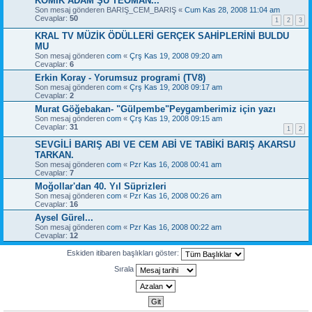
KOMİK ADAM ŞU TEOMAN...
Son mesaj gönderen
BARIŞ_CEM_BARIŞ
«
Cum Kas 28, 2008 11:04 am
Cevaplar:
50
1
2
3
KRAL TV MÜZİK ÖDÜLLERİ GERÇEK SAHİPLERİNİ BULDU
MU
Son mesaj gönderen
com
«
Çrş Kas 19, 2008 09:20 am
Cevaplar:
6
Erkin Koray - Yorumsuz programi (TV8)
Son mesaj gönderen
com
«
Çrş Kas 19, 2008 09:17 am
Cevaplar:
2
Murat Göğebakan- "Gülpembe"Peygamberimiz için yazı
Son mesaj gönderen
com
«
Çrş Kas 19, 2008 09:15 am
Cevaplar:
31
1
2
SEVGİLİ BARIŞ ABI VE CEM ABİ VE TABİKİ BARIŞ AKARSU
TARKAN.
Son mesaj gönderen
com
«
Pzr Kas 16, 2008 00:41 am
Cevaplar:
7
Moğollar'dan 40. Yıl Süprizleri
Son mesaj gönderen
com
«
Pzr Kas 16, 2008 00:26 am
Cevaplar:
16
Aysel Gürel...
Son mesaj gönderen
com
«
Pzr Kas 16, 2008 00:22 am
Cevaplar:
12
Eskiden itibaren başlıkları göster:
Sırala