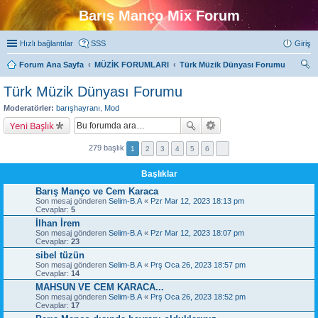
Barış Manço Mix Forum
Hızlı bağlantılar
SSS
Giriş
Forum Ana Sayfa
MÜZİK FORUMLARI
Türk Müzik Dünyası Forumu
ra
Türk Müzik Dünyası Forumu
Moderatörler:
barışhayranı
,
Mod
Yeni Başlık
279 başlık
1
2
3
4
5
6
Başlıklar
Barış Manço ve Cem Karaca
Son mesaj gönderen
Selim-B.A
«
Pzr Mar 12, 2023 18:13 pm
Cevaplar:
5
İlhan İrem
Son mesaj gönderen
Selim-B.A
«
Pzr Mar 12, 2023 18:07 pm
Cevaplar:
23
sibel tüzün
Son mesaj gönderen
Selim-B.A
«
Prş Oca 26, 2023 18:57 pm
Cevaplar:
14
MAHSUN VE CEM KARACA...
Son mesaj gönderen
Selim-B.A
«
Prş Oca 26, 2023 18:52 pm
Cevaplar:
17