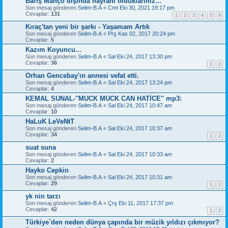
Barış Manço dışında hayranı olduklarınız...
Son mesaj gönderen
Selim-B.A
«
Cmt Eki 30, 2021 19:17 pm
Cevaplar:
131
1
2
3
4
5
6
Kıraç'tan yeni bir şarkı - Yaşamam Artık
Son mesaj gönderen
Selim-B.A
«
Prş Kas 02, 2017 20:24 pm
Cevaplar:
5
Kazım Koyuncu...
Son mesaj gönderen
Selim-B.A
«
Sal Eki 24, 2017 13:30 pm
Cevaplar:
36
1
2
Orhan Gencebay'ın annesi vefat etti.
Son mesaj gönderen
Selim-B.A
«
Sal Eki 24, 2017 13:24 pm
Cevaplar:
4
KEMAL SUNAL-''MUCK MUCK CAN HATİCE'' mp3:
Son mesaj gönderen
Selim-B.A
«
Sal Eki 24, 2017 10:47 am
Cevaplar:
10
HaLuK LeVeNtT
Son mesaj gönderen
Selim-B.A
«
Sal Eki 24, 2017 10:37 am
Cevaplar:
34
1
2
suat suna
Son mesaj gönderen
Selim-B.A
«
Sal Eki 24, 2017 10:33 am
Cevaplar:
2
Hayko Cepkin
Son mesaj gönderen
Selim-B.A
«
Sal Eki 24, 2017 10:31 am
Cevaplar:
29
1
2
yk nin tarzı
Son mesaj gönderen
Selim-B.A
«
Çrş Eki 11, 2017 17:37 pm
Cevaplar:
42
1
2
Türkiye`den neden dünya çapında bir müzik yıldızı çıkmıyor?