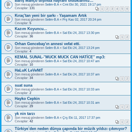
Barış Manço dışında hayranı olduklarınız...
Son mesaj gönderen
Selim-B.A
«
Cmt Eki 30, 2021 19:17 pm
Cevaplar:
131
1
2
3
4
5
6
Kıraç'tan yeni bir şarkı - Yaşamam Artık
Son mesaj gönderen
Selim-B.A
«
Prş Kas 02, 2017 20:24 pm
Cevaplar:
5
Kazım Koyuncu...
Son mesaj gönderen
Selim-B.A
«
Sal Eki 24, 2017 13:30 pm
Cevaplar:
36
1
2
Orhan Gencebay'ın annesi vefat etti.
Son mesaj gönderen
Selim-B.A
«
Sal Eki 24, 2017 13:24 pm
Cevaplar:
4
KEMAL SUNAL-''MUCK MUCK CAN HATİCE'' mp3:
Son mesaj gönderen
Selim-B.A
«
Sal Eki 24, 2017 10:47 am
Cevaplar:
10
HaLuK LeVeNtT
Son mesaj gönderen
Selim-B.A
«
Sal Eki 24, 2017 10:37 am
Cevaplar:
34
1
2
suat suna
Son mesaj gönderen
Selim-B.A
«
Sal Eki 24, 2017 10:33 am
Cevaplar:
2
Hayko Cepkin
Son mesaj gönderen
Selim-B.A
«
Sal Eki 24, 2017 10:31 am
Cevaplar:
29
1
2
yk nin tarzı
Son mesaj gönderen
Selim-B.A
«
Çrş Eki 11, 2017 17:37 pm
Cevaplar:
42
1
2
Türkiye`den neden dünya çapında bir müzik yıldızı çıkmıyor?