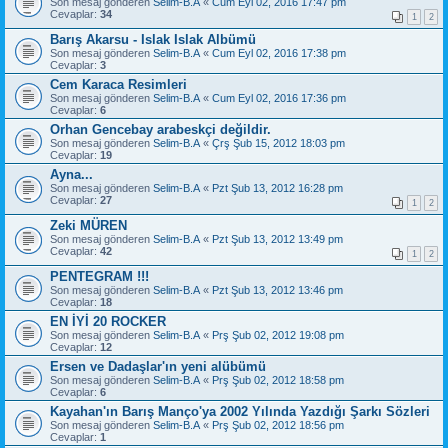
Son mesaj gönderen
Selim-B.A
«
Cum Eyl 02, 2016 17:47 pm
Cevaplar:
34
1
2
Barış Akarsu - Islak Islak Albümü
Son mesaj gönderen
Selim-B.A
«
Cum Eyl 02, 2016 17:38 pm
Cevaplar:
3
Cem Karaca Resimleri
Son mesaj gönderen
Selim-B.A
«
Cum Eyl 02, 2016 17:36 pm
Cevaplar:
6
Orhan Gencebay arabeskçi değildir.
Son mesaj gönderen
Selim-B.A
«
Çrş Şub 15, 2012 18:03 pm
Cevaplar:
19
Ayna...
Son mesaj gönderen
Selim-B.A
«
Pzt Şub 13, 2012 16:28 pm
Cevaplar:
27
1
2
Zeki MÜREN
Son mesaj gönderen
Selim-B.A
«
Pzt Şub 13, 2012 13:49 pm
Cevaplar:
42
1
2
PENTEGRAM !!!
Son mesaj gönderen
Selim-B.A
«
Pzt Şub 13, 2012 13:46 pm
Cevaplar:
18
EN İYİ 20 ROCKER
Son mesaj gönderen
Selim-B.A
«
Prş Şub 02, 2012 19:08 pm
Cevaplar:
12
Ersen ve Dadaşlar'ın yeni alübümü
Son mesaj gönderen
Selim-B.A
«
Prş Şub 02, 2012 18:58 pm
Cevaplar:
6
Kayahan'ın Barış Manço'ya 2002 Yılında Yazdığı Şarkı Sözleri
Son mesaj gönderen
Selim-B.A
«
Prş Şub 02, 2012 18:56 pm
Cevaplar:
1