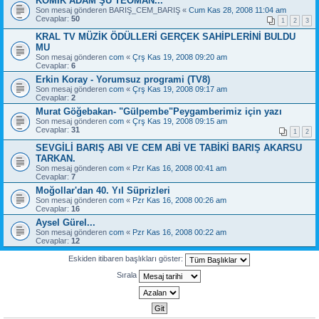
KOMİK ADAM ŞU TEOMAN...
Son mesaj gönderen
BARIŞ_CEM_BARIŞ
«
Cum Kas 28, 2008 11:04 am
Cevaplar:
50
1
2
3
KRAL TV MÜZİK ÖDÜLLERİ GERÇEK SAHİPLERİNİ BULDU
MU
Son mesaj gönderen
com
«
Çrş Kas 19, 2008 09:20 am
Cevaplar:
6
Erkin Koray - Yorumsuz programi (TV8)
Son mesaj gönderen
com
«
Çrş Kas 19, 2008 09:17 am
Cevaplar:
2
Murat Göğebakan- "Gülpembe"Peygamberimiz için yazı
Son mesaj gönderen
com
«
Çrş Kas 19, 2008 09:15 am
Cevaplar:
31
1
2
SEVGİLİ BARIŞ ABI VE CEM ABİ VE TABİKİ BARIŞ AKARSU
TARKAN.
Son mesaj gönderen
com
«
Pzr Kas 16, 2008 00:41 am
Cevaplar:
7
Moğollar'dan 40. Yıl Süprizleri
Son mesaj gönderen
com
«
Pzr Kas 16, 2008 00:26 am
Cevaplar:
16
Aysel Gürel...
Son mesaj gönderen
com
«
Pzr Kas 16, 2008 00:22 am
Cevaplar:
12
Eskiden itibaren başlıkları göster:
Sırala