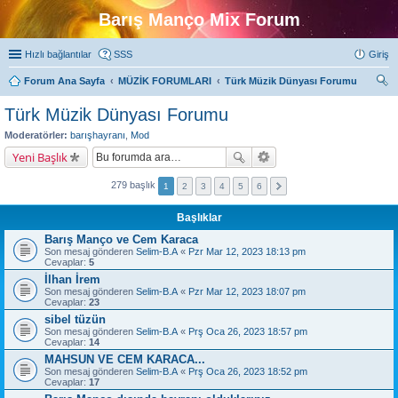
Barış Manço Mix Forum
Hızlı bağlantılar
SSS
Giriş
Forum Ana Sayfa
MÜZİK FORUMLARI
Türk Müzik Dünyası Forumu
ra
Türk Müzik Dünyası Forumu
Moderatörler:
barışhayranı
,
Mod
Yeni Başlık
279 başlık
1
2
3
4
5
6
Başlıklar
Barış Manço ve Cem Karaca
Son mesaj gönderen
Selim-B.A
«
Pzr Mar 12, 2023 18:13 pm
Cevaplar:
5
İlhan İrem
Son mesaj gönderen
Selim-B.A
«
Pzr Mar 12, 2023 18:07 pm
Cevaplar:
23
sibel tüzün
Son mesaj gönderen
Selim-B.A
«
Prş Oca 26, 2023 18:57 pm
Cevaplar:
14
MAHSUN VE CEM KARACA...
Son mesaj gönderen
Selim-B.A
«
Prş Oca 26, 2023 18:52 pm
Cevaplar:
17