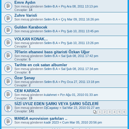
Emre Aydın
Son mesaj gönderen
Selim-B.A
«
Prş Ara 08, 2011 13:13 pm
Cevaplar:
14
Zuhre Varisli
Son mesaj gönderen
Selim-B.A
«
Çrş Mar 09, 2011 16:26 pm
Gulden Karabocek
Son mesaj gönderen
Selim-B.A
«
Prş Şub 10, 2011 13:45 pm
VOLKAN KONAK...
Son mesaj gönderen
Selim-B.A
«
Prş Şub 10, 2011 13:26 pm
Cevaplar:
1
70'lerin efsanevi bass gitaristi Özkan Uğur
Son mesaj gönderen
Selim-B.A
«
Sal Şub 08, 2011 17:42 pm
Cevaplar:
5
Tarihte en cok satan albumler
Son mesaj gönderen
Selim-B.A
«
Sal Şub 08, 2011 17:34 pm
Cevaplar:
8
Özer Şenay
Son mesaj gönderen
Selim-B.A
«
Prş Oca 27, 2011 13:18 pm
Cevaplar:
2
CEM KARACA
Son mesaj gönderen
kulahmet
«
Pzr Ağu 01, 2010 01:33 am
Cevaplar:
19
SİZİ UYUZ EDEN ŞARKI VEYA ŞARKI SÖZLERİ
Son mesaj gönderen
DjCagatay
«
Sal Mar 23, 2010 01:27 am
Cevaplar:
141
1
2
3
4
5
6
MANGA eurovision şarkıları ..
Son mesaj gönderen
kadir 2023
«
Cum Mar 05, 2010 20:56 pm