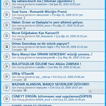
fay sahara-touch me ( fehiman uğurdemir )
Son mesaj gönderen
kulahmet
«
Sal Şub 02, 2010 23:02 pm
Cevaplar:
2
Suat Suna - Romantik Müziğin Prensi
Son mesaj gönderen
rainsunster
«
Pzt Ağu 31, 2009 20:47 pm
Cevaplar:
1
Haber: Ersen ve Dadaşlar'ın yeni albümü geliyor.
Son mesaj gönderen
EDDA_esra
«
Prş Ağu 27, 2009 16:26 pm
Cevaplar:
6
Murat Göğebakan Kan Kanseri!!!
Son mesaj gönderen
Elif_Akaydeniz
«
Çrş Ağu 19, 2009 20:32 pm
Cevaplar:
5
Orhan Gencebay ne tür müzik yapıyor?
Son mesaj gönderen
All Soul's Night
«
Prş Tem 09, 2009 21:22 pm
Cevaplar:
18
Barış Manço'dan ORHAN GENCEBAY müziği yorumu..!
Son mesaj gönderen
barışmançokolik
«
Çrş May 06, 2009 13:41 pm
BULUTSUZLUK ÖZLEMİ Yeni Albüm ZAMSKA !
Son mesaj gönderen
satellite
«
Cum Mar 20, 2009 22:46 pm
GRUp VİTamiN
Son mesaj gönderen
pis__mikrop
«
Pzt Oca 12, 2009 23:06 pm
Cevaplar:
23
MAZHAR ALANSON, MANÇO SEVERLERİ ÜZÜYOR!!!
Son mesaj gönderen
mançofur
«
Cmt Oca 10, 2009 16:07 pm
Cevaplar:
66
1
2
3
CÜNEYT ERGÜN- bilinmeyen saat uygulaması(SÜPER)
Son mesaj gönderen
EDDA_esra
«
Cmt Oca 10, 2009 14:40 pm