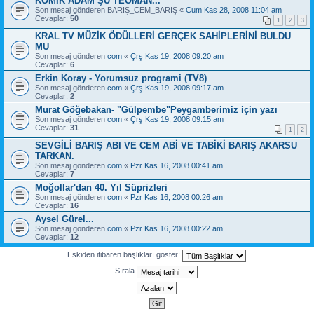
KOMİK ADAM ŞU TEOMAN...
Son mesaj gönderen
BARIŞ_CEM_BARIŞ
«
Cum Kas 28, 2008 11:04 am
Cevaplar:
50
1
2
3
KRAL TV MÜZİK ÖDÜLLERİ GERÇEK SAHİPLERİNİ BULDU
MU
Son mesaj gönderen
com
«
Çrş Kas 19, 2008 09:20 am
Cevaplar:
6
Erkin Koray - Yorumsuz programi (TV8)
Son mesaj gönderen
com
«
Çrş Kas 19, 2008 09:17 am
Cevaplar:
2
Murat Göğebakan- "Gülpembe"Peygamberimiz için yazı
Son mesaj gönderen
com
«
Çrş Kas 19, 2008 09:15 am
Cevaplar:
31
1
2
SEVGİLİ BARIŞ ABI VE CEM ABİ VE TABİKİ BARIŞ AKARSU
TARKAN.
Son mesaj gönderen
com
«
Pzr Kas 16, 2008 00:41 am
Cevaplar:
7
Moğollar'dan 40. Yıl Süprizleri
Son mesaj gönderen
com
«
Pzr Kas 16, 2008 00:26 am
Cevaplar:
16
Aysel Gürel...
Son mesaj gönderen
com
«
Pzr Kas 16, 2008 00:22 am
Cevaplar:
12
Eskiden itibaren başlıkları göster:
Sırala