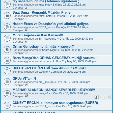
fay sahara-touch me ( fehiman uğurdemir )
Son mesaj gönderen
kulahmet
«
Sal Şub 02, 2010 23:02 pm
Cevaplar:
2
Suat Suna - Romantik Müziğin Prensi
Son mesaj gönderen
rainsunster
«
Pzt Ağu 31, 2009 20:47 pm
Cevaplar:
1
Haber: Ersen ve Dadaşlar'ın yeni albümü geliyor.
Son mesaj gönderen
EDDA_esra
«
Prş Ağu 27, 2009 16:26 pm
Cevaplar:
6
Murat Göğebakan Kan Kanseri!!!
Son mesaj gönderen
Elif_Akaydeniz
«
Çrş Ağu 19, 2009 20:32 pm
Cevaplar:
5
Orhan Gencebay ne tür müzik yapıyor?
Son mesaj gönderen
All Soul's Night
«
Prş Tem 09, 2009 21:22 pm
Cevaplar:
18
Barış Manço'dan ORHAN GENCEBAY müziği yorumu..!
Son mesaj gönderen
barışmançokolik
«
Çrş May 06, 2009 13:41 pm
BULUTSUZLUK ÖZLEMİ Yeni Albüm ZAMSKA !
Son mesaj gönderen
satellite
«
Cum Mar 20, 2009 22:46 pm
GRUp VİTamiN
Son mesaj gönderen
pis__mikrop
«
Pzt Oca 12, 2009 23:06 pm
Cevaplar:
23
MAZHAR ALANSON, MANÇO SEVERLERİ ÜZÜYOR!!!
Son mesaj gönderen
mançofur
«
Cmt Oca 10, 2009 16:07 pm
Cevaplar:
66
1
2
3
CÜNEYT ERGÜN- bilinmeyen saat uygulaması(SÜPER)
Son mesaj gönderen
EDDA_esra
«
Cmt Oca 10, 2009 14:40 pm