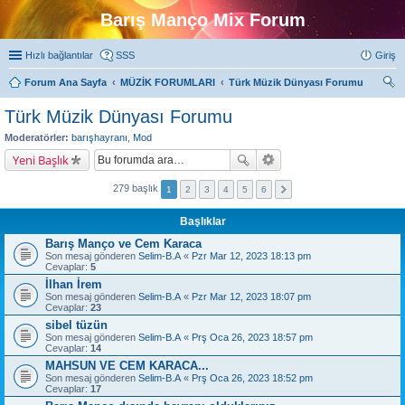
Barış Manço Mix Forum
Hızlı bağlantılar
SSS
Giriş
Forum Ana Sayfa
MÜZİK FORUMLARI
Türk Müzik Dünyası Forumu
ra
Türk Müzik Dünyası Forumu
Moderatörler:
barışhayranı
,
Mod
Yeni Başlık
279 başlık
1
2
3
4
5
6
Başlıklar
Barış Manço ve Cem Karaca
Son mesaj gönderen
Selim-B.A
«
Pzr Mar 12, 2023 18:13 pm
Cevaplar:
5
İlhan İrem
Son mesaj gönderen
Selim-B.A
«
Pzr Mar 12, 2023 18:07 pm
Cevaplar:
23
sibel tüzün
Son mesaj gönderen
Selim-B.A
«
Prş Oca 26, 2023 18:57 pm
Cevaplar:
14
MAHSUN VE CEM KARACA...
Son mesaj gönderen
Selim-B.A
«
Prş Oca 26, 2023 18:52 pm
Cevaplar:
17