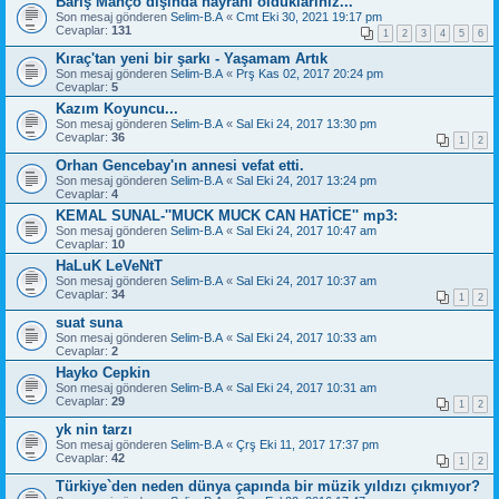
Barış Manço dışında hayranı olduklarınız...
Son mesaj gönderen
Selim-B.A
«
Cmt Eki 30, 2021 19:17 pm
Cevaplar:
131
1
2
3
4
5
6
Kıraç'tan yeni bir şarkı - Yaşamam Artık
Son mesaj gönderen
Selim-B.A
«
Prş Kas 02, 2017 20:24 pm
Cevaplar:
5
Kazım Koyuncu...
Son mesaj gönderen
Selim-B.A
«
Sal Eki 24, 2017 13:30 pm
Cevaplar:
36
1
2
Orhan Gencebay'ın annesi vefat etti.
Son mesaj gönderen
Selim-B.A
«
Sal Eki 24, 2017 13:24 pm
Cevaplar:
4
KEMAL SUNAL-''MUCK MUCK CAN HATİCE'' mp3:
Son mesaj gönderen
Selim-B.A
«
Sal Eki 24, 2017 10:47 am
Cevaplar:
10
HaLuK LeVeNtT
Son mesaj gönderen
Selim-B.A
«
Sal Eki 24, 2017 10:37 am
Cevaplar:
34
1
2
suat suna
Son mesaj gönderen
Selim-B.A
«
Sal Eki 24, 2017 10:33 am
Cevaplar:
2
Hayko Cepkin
Son mesaj gönderen
Selim-B.A
«
Sal Eki 24, 2017 10:31 am
Cevaplar:
29
1
2
yk nin tarzı
Son mesaj gönderen
Selim-B.A
«
Çrş Eki 11, 2017 17:37 pm
Cevaplar:
42
1
2
Türkiye`den neden dünya çapında bir müzik yıldızı çıkmıyor?