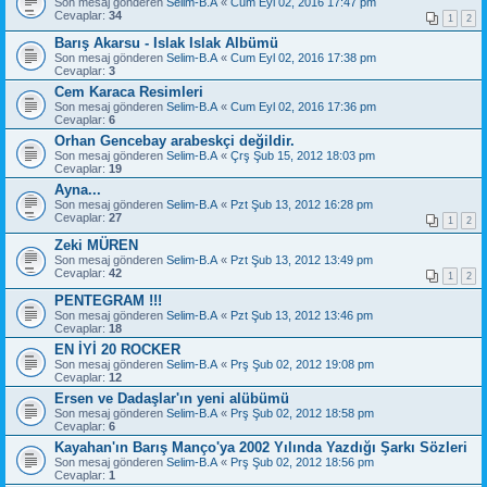
Son mesaj gönderen
Selim-B.A
«
Cum Eyl 02, 2016 17:47 pm
Cevaplar:
34
1
2
Barış Akarsu - Islak Islak Albümü
Son mesaj gönderen
Selim-B.A
«
Cum Eyl 02, 2016 17:38 pm
Cevaplar:
3
Cem Karaca Resimleri
Son mesaj gönderen
Selim-B.A
«
Cum Eyl 02, 2016 17:36 pm
Cevaplar:
6
Orhan Gencebay arabeskçi değildir.
Son mesaj gönderen
Selim-B.A
«
Çrş Şub 15, 2012 18:03 pm
Cevaplar:
19
Ayna...
Son mesaj gönderen
Selim-B.A
«
Pzt Şub 13, 2012 16:28 pm
Cevaplar:
27
1
2
Zeki MÜREN
Son mesaj gönderen
Selim-B.A
«
Pzt Şub 13, 2012 13:49 pm
Cevaplar:
42
1
2
PENTEGRAM !!!
Son mesaj gönderen
Selim-B.A
«
Pzt Şub 13, 2012 13:46 pm
Cevaplar:
18
EN İYİ 20 ROCKER
Son mesaj gönderen
Selim-B.A
«
Prş Şub 02, 2012 19:08 pm
Cevaplar:
12
Ersen ve Dadaşlar'ın yeni alübümü
Son mesaj gönderen
Selim-B.A
«
Prş Şub 02, 2012 18:58 pm
Cevaplar:
6
Kayahan'ın Barış Manço'ya 2002 Yılında Yazdığı Şarkı Sözleri
Son mesaj gönderen
Selim-B.A
«
Prş Şub 02, 2012 18:56 pm
Cevaplar:
1