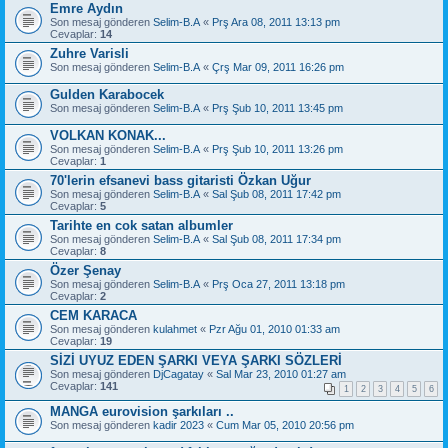
Emre Aydın
Son mesaj gönderen
Selim-B.A
«
Prş Ara 08, 2011 13:13 pm
Cevaplar:
14
Zuhre Varisli
Son mesaj gönderen
Selim-B.A
«
Çrş Mar 09, 2011 16:26 pm
Gulden Karabocek
Son mesaj gönderen
Selim-B.A
«
Prş Şub 10, 2011 13:45 pm
VOLKAN KONAK...
Son mesaj gönderen
Selim-B.A
«
Prş Şub 10, 2011 13:26 pm
Cevaplar:
1
70'lerin efsanevi bass gitaristi Özkan Uğur
Son mesaj gönderen
Selim-B.A
«
Sal Şub 08, 2011 17:42 pm
Cevaplar:
5
Tarihte en cok satan albumler
Son mesaj gönderen
Selim-B.A
«
Sal Şub 08, 2011 17:34 pm
Cevaplar:
8
Özer Şenay
Son mesaj gönderen
Selim-B.A
«
Prş Oca 27, 2011 13:18 pm
Cevaplar:
2
CEM KARACA
Son mesaj gönderen
kulahmet
«
Pzr Ağu 01, 2010 01:33 am
Cevaplar:
19
SİZİ UYUZ EDEN ŞARKI VEYA ŞARKI SÖZLERİ
Son mesaj gönderen
DjCagatay
«
Sal Mar 23, 2010 01:27 am
Cevaplar:
141
1
2
3
4
5
6
MANGA eurovision şarkıları ..
Son mesaj gönderen
kadir 2023
«
Cum Mar 05, 2010 20:56 pm