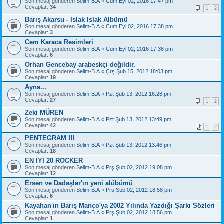
Son mesaj gönderen
Selim-B.A
«
Cum Eyl 02, 2016 17:47 pm
Cevaplar:
34
1
2
Barış Akarsu - Islak Islak Albümü
Son mesaj gönderen
Selim-B.A
«
Cum Eyl 02, 2016 17:38 pm
Cevaplar:
3
Cem Karaca Resimleri
Son mesaj gönderen
Selim-B.A
«
Cum Eyl 02, 2016 17:36 pm
Cevaplar:
6
Orhan Gencebay arabeskçi değildir.
Son mesaj gönderen
Selim-B.A
«
Çrş Şub 15, 2012 18:03 pm
Cevaplar:
19
Ayna...
Son mesaj gönderen
Selim-B.A
«
Pzt Şub 13, 2012 16:28 pm
Cevaplar:
27
1
2
Zeki MÜREN
Son mesaj gönderen
Selim-B.A
«
Pzt Şub 13, 2012 13:49 pm
Cevaplar:
42
1
2
PENTEGRAM !!!
Son mesaj gönderen
Selim-B.A
«
Pzt Şub 13, 2012 13:46 pm
Cevaplar:
18
EN İYİ 20 ROCKER
Son mesaj gönderen
Selim-B.A
«
Prş Şub 02, 2012 19:08 pm
Cevaplar:
12
Ersen ve Dadaşlar'ın yeni alübümü
Son mesaj gönderen
Selim-B.A
«
Prş Şub 02, 2012 18:58 pm
Cevaplar:
6
Kayahan'ın Barış Manço'ya 2002 Yılında Yazdığı Şarkı Sözleri
Son mesaj gönderen
Selim-B.A
«
Prş Şub 02, 2012 18:56 pm
Cevaplar:
1