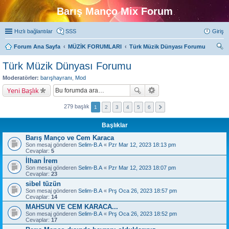
Barış Manço Mix Forum
Hızlı bağlantılar
SSS
Giriş
Forum Ana Sayfa
MÜZİK FORUMLARI
Türk Müzik Dünyası Forumu
ra
Türk Müzik Dünyası Forumu
Moderatörler:
barışhayranı
,
Mod
Yeni Başlık
279 başlık
1
2
3
4
5
6
Başlıklar
Barış Manço ve Cem Karaca
Son mesaj gönderen
Selim-B.A
«
Pzr Mar 12, 2023 18:13 pm
Cevaplar:
5
İlhan İrem
Son mesaj gönderen
Selim-B.A
«
Pzr Mar 12, 2023 18:07 pm
Cevaplar:
23
sibel tüzün
Son mesaj gönderen
Selim-B.A
«
Prş Oca 26, 2023 18:57 pm
Cevaplar:
14
MAHSUN VE CEM KARACA...
Son mesaj gönderen
Selim-B.A
«
Prş Oca 26, 2023 18:52 pm
Cevaplar:
17