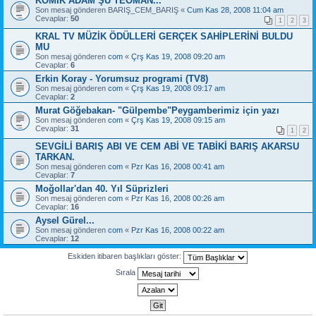
KOMİK ADAM ŞU TEOMAN...
Son mesaj gönderen
BARIŞ_CEM_BARIŞ
«
Cum Kas 28, 2008 11:04 am
Cevaplar:
50
1
2
3
KRAL TV MÜZİK ÖDÜLLERİ GERÇEK SAHİPLERİNİ BULDU
MU
Son mesaj gönderen
com
«
Çrş Kas 19, 2008 09:20 am
Cevaplar:
6
Erkin Koray - Yorumsuz programi (TV8)
Son mesaj gönderen
com
«
Çrş Kas 19, 2008 09:17 am
Cevaplar:
2
Murat Göğebakan- "Gülpembe"Peygamberimiz için yazı
Son mesaj gönderen
com
«
Çrş Kas 19, 2008 09:15 am
Cevaplar:
31
1
2
SEVGİLİ BARIŞ ABI VE CEM ABİ VE TABİKİ BARIŞ AKARSU
TARKAN.
Son mesaj gönderen
com
«
Pzr Kas 16, 2008 00:41 am
Cevaplar:
7
Moğollar'dan 40. Yıl Süprizleri
Son mesaj gönderen
com
«
Pzr Kas 16, 2008 00:26 am
Cevaplar:
16
Aysel Gürel...
Son mesaj gönderen
com
«
Pzr Kas 16, 2008 00:22 am
Cevaplar:
12
Eskiden itibaren başlıkları göster:
Sırala