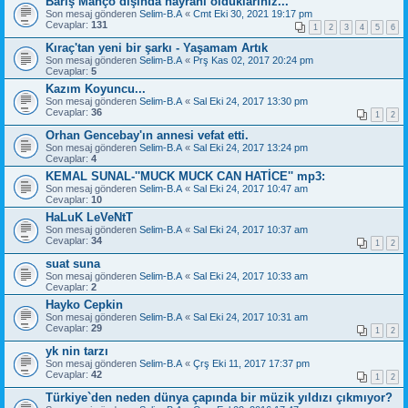
Barış Manço dışında hayranı olduklarınız...
Son mesaj gönderen
Selim-B.A
«
Cmt Eki 30, 2021 19:17 pm
Cevaplar:
131
1
2
3
4
5
6
Kıraç'tan yeni bir şarkı - Yaşamam Artık
Son mesaj gönderen
Selim-B.A
«
Prş Kas 02, 2017 20:24 pm
Cevaplar:
5
Kazım Koyuncu...
Son mesaj gönderen
Selim-B.A
«
Sal Eki 24, 2017 13:30 pm
Cevaplar:
36
1
2
Orhan Gencebay'ın annesi vefat etti.
Son mesaj gönderen
Selim-B.A
«
Sal Eki 24, 2017 13:24 pm
Cevaplar:
4
KEMAL SUNAL-''MUCK MUCK CAN HATİCE'' mp3:
Son mesaj gönderen
Selim-B.A
«
Sal Eki 24, 2017 10:47 am
Cevaplar:
10
HaLuK LeVeNtT
Son mesaj gönderen
Selim-B.A
«
Sal Eki 24, 2017 10:37 am
Cevaplar:
34
1
2
suat suna
Son mesaj gönderen
Selim-B.A
«
Sal Eki 24, 2017 10:33 am
Cevaplar:
2
Hayko Cepkin
Son mesaj gönderen
Selim-B.A
«
Sal Eki 24, 2017 10:31 am
Cevaplar:
29
1
2
yk nin tarzı
Son mesaj gönderen
Selim-B.A
«
Çrş Eki 11, 2017 17:37 pm
Cevaplar:
42
1
2
Türkiye`den neden dünya çapında bir müzik yıldızı çıkmıyor?