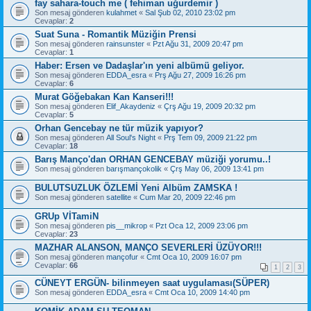
fay sahara-touch me ( fehiman uğurdemir )
Son mesaj gönderen
kulahmet
«
Sal Şub 02, 2010 23:02 pm
Cevaplar:
2
Suat Suna - Romantik Müziğin Prensi
Son mesaj gönderen
rainsunster
«
Pzt Ağu 31, 2009 20:47 pm
Cevaplar:
1
Haber: Ersen ve Dadaşlar'ın yeni albümü geliyor.
Son mesaj gönderen
EDDA_esra
«
Prş Ağu 27, 2009 16:26 pm
Cevaplar:
6
Murat Göğebakan Kan Kanseri!!!
Son mesaj gönderen
Elif_Akaydeniz
«
Çrş Ağu 19, 2009 20:32 pm
Cevaplar:
5
Orhan Gencebay ne tür müzik yapıyor?
Son mesaj gönderen
All Soul's Night
«
Prş Tem 09, 2009 21:22 pm
Cevaplar:
18
Barış Manço'dan ORHAN GENCEBAY müziği yorumu..!
Son mesaj gönderen
barışmançokolik
«
Çrş May 06, 2009 13:41 pm
BULUTSUZLUK ÖZLEMİ Yeni Albüm ZAMSKA !
Son mesaj gönderen
satellite
«
Cum Mar 20, 2009 22:46 pm
GRUp VİTamiN
Son mesaj gönderen
pis__mikrop
«
Pzt Oca 12, 2009 23:06 pm
Cevaplar:
23
MAZHAR ALANSON, MANÇO SEVERLERİ ÜZÜYOR!!!
Son mesaj gönderen
mançofur
«
Cmt Oca 10, 2009 16:07 pm
Cevaplar:
66
1
2
3
CÜNEYT ERGÜN- bilinmeyen saat uygulaması(SÜPER)
Son mesaj gönderen
EDDA_esra
«
Cmt Oca 10, 2009 14:40 pm