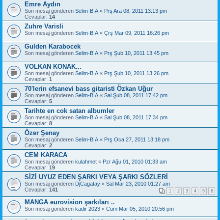
Emre Aydın
Son mesaj gönderen
Selim-B.A
«
Prş Ara 08, 2011 13:13 pm
Cevaplar:
14
Zuhre Varisli
Son mesaj gönderen
Selim-B.A
«
Çrş Mar 09, 2011 16:26 pm
Gulden Karabocek
Son mesaj gönderen
Selim-B.A
«
Prş Şub 10, 2011 13:45 pm
VOLKAN KONAK...
Son mesaj gönderen
Selim-B.A
«
Prş Şub 10, 2011 13:26 pm
Cevaplar:
1
70'lerin efsanevi bass gitaristi Özkan Uğur
Son mesaj gönderen
Selim-B.A
«
Sal Şub 08, 2011 17:42 pm
Cevaplar:
5
Tarihte en cok satan albumler
Son mesaj gönderen
Selim-B.A
«
Sal Şub 08, 2011 17:34 pm
Cevaplar:
8
Özer Şenay
Son mesaj gönderen
Selim-B.A
«
Prş Oca 27, 2011 13:18 pm
Cevaplar:
2
CEM KARACA
Son mesaj gönderen
kulahmet
«
Pzr Ağu 01, 2010 01:33 am
Cevaplar:
19
SİZİ UYUZ EDEN ŞARKI VEYA ŞARKI SÖZLERİ
Son mesaj gönderen
DjCagatay
«
Sal Mar 23, 2010 01:27 am
Cevaplar:
141
1
2
3
4
5
6
MANGA eurovision şarkıları ..
Son mesaj gönderen
kadir 2023
«
Cum Mar 05, 2010 20:56 pm