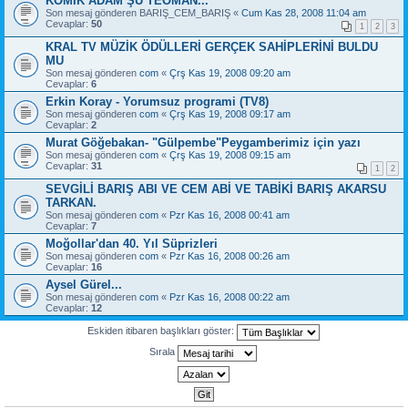
KOMİK ADAM ŞU TEOMAN...
Son mesaj gönderen
BARIŞ_CEM_BARIŞ
«
Cum Kas 28, 2008 11:04 am
Cevaplar:
50
1
2
3
KRAL TV MÜZİK ÖDÜLLERİ GERÇEK SAHİPLERİNİ BULDU
MU
Son mesaj gönderen
com
«
Çrş Kas 19, 2008 09:20 am
Cevaplar:
6
Erkin Koray - Yorumsuz programi (TV8)
Son mesaj gönderen
com
«
Çrş Kas 19, 2008 09:17 am
Cevaplar:
2
Murat Göğebakan- "Gülpembe"Peygamberimiz için yazı
Son mesaj gönderen
com
«
Çrş Kas 19, 2008 09:15 am
Cevaplar:
31
1
2
SEVGİLİ BARIŞ ABI VE CEM ABİ VE TABİKİ BARIŞ AKARSU
TARKAN.
Son mesaj gönderen
com
«
Pzr Kas 16, 2008 00:41 am
Cevaplar:
7
Moğollar'dan 40. Yıl Süprizleri
Son mesaj gönderen
com
«
Pzr Kas 16, 2008 00:26 am
Cevaplar:
16
Aysel Gürel...
Son mesaj gönderen
com
«
Pzr Kas 16, 2008 00:22 am
Cevaplar:
12
Eskiden itibaren başlıkları göster:
Sırala