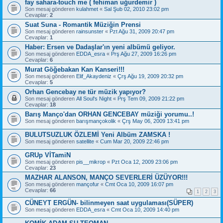
fay sahara-touch me ( fehiman uğurdemir )
Son mesaj gönderen
kulahmet
«
Sal Şub 02, 2010 23:02 pm
Cevaplar:
2
Suat Suna - Romantik Müziğin Prensi
Son mesaj gönderen
rainsunster
«
Pzt Ağu 31, 2009 20:47 pm
Cevaplar:
1
Haber: Ersen ve Dadaşlar'ın yeni albümü geliyor.
Son mesaj gönderen
EDDA_esra
«
Prş Ağu 27, 2009 16:26 pm
Cevaplar:
6
Murat Göğebakan Kan Kanseri!!!
Son mesaj gönderen
Elif_Akaydeniz
«
Çrş Ağu 19, 2009 20:32 pm
Cevaplar:
5
Orhan Gencebay ne tür müzik yapıyor?
Son mesaj gönderen
All Soul's Night
«
Prş Tem 09, 2009 21:22 pm
Cevaplar:
18
Barış Manço'dan ORHAN GENCEBAY müziği yorumu..!
Son mesaj gönderen
barışmançokolik
«
Çrş May 06, 2009 13:41 pm
BULUTSUZLUK ÖZLEMİ Yeni Albüm ZAMSKA !
Son mesaj gönderen
satellite
«
Cum Mar 20, 2009 22:46 pm
GRUp VİTamiN
Son mesaj gönderen
pis__mikrop
«
Pzt Oca 12, 2009 23:06 pm
Cevaplar:
23
MAZHAR ALANSON, MANÇO SEVERLERİ ÜZÜYOR!!!
Son mesaj gönderen
mançofur
«
Cmt Oca 10, 2009 16:07 pm
Cevaplar:
66
1
2
3
CÜNEYT ERGÜN- bilinmeyen saat uygulaması(SÜPER)
Son mesaj gönderen
EDDA_esra
«
Cmt Oca 10, 2009 14:40 pm