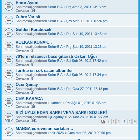
Emre Aydın
Son mesaj gönderen
Selim-B.A
«
Prş Ara 08, 2011 13:13 pm
Cevaplar:
14
Zuhre Varisli
Son mesaj gönderen
Selim-B.A
«
Çrş Mar 09, 2011 16:26 pm
Gulden Karabocek
Son mesaj gönderen
Selim-B.A
«
Prş Şub 10, 2011 13:45 pm
VOLKAN KONAK...
Son mesaj gönderen
Selim-B.A
«
Prş Şub 10, 2011 13:26 pm
Cevaplar:
1
70'lerin efsanevi bass gitaristi Özkan Uğur
Son mesaj gönderen
Selim-B.A
«
Sal Şub 08, 2011 17:42 pm
Cevaplar:
5
Tarihte en cok satan albumler
Son mesaj gönderen
Selim-B.A
«
Sal Şub 08, 2011 17:34 pm
Cevaplar:
8
Özer Şenay
Son mesaj gönderen
Selim-B.A
«
Prş Oca 27, 2011 13:18 pm
Cevaplar:
2
CEM KARACA
Son mesaj gönderen
kulahmet
«
Pzr Ağu 01, 2010 01:33 am
Cevaplar:
19
SİZİ UYUZ EDEN ŞARKI VEYA ŞARKI SÖZLERİ
Son mesaj gönderen
DjCagatay
«
Sal Mar 23, 2010 01:27 am
Cevaplar:
141
1
2
3
4
5
6
MANGA eurovision şarkıları ..
Son mesaj gönderen
kadir 2023
«
Cum Mar 05, 2010 20:56 pm