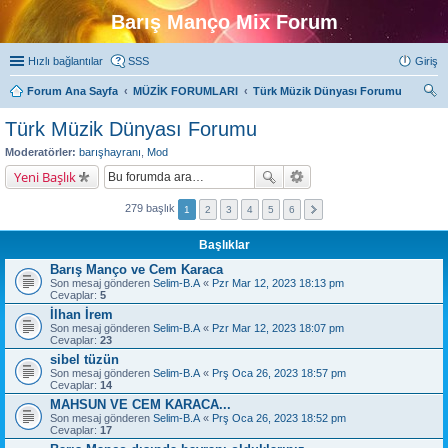
Barış Manço Mix Forum
Hızlı bağlantılar
SSS
Giriş
Forum Ana Sayfa
MÜZİK FORUMLARI
Türk Müzik Dünyası Forumu
ra
Türk Müzik Dünyası Forumu
Moderatörler:
barışhayranı
,
Mod
Yeni Başlık
279 başlık
1
2
3
4
5
6
Başlıklar
Barış Manço ve Cem Karaca
Son mesaj gönderen
Selim-B.A
«
Pzr Mar 12, 2023 18:13 pm
Cevaplar:
5
İlhan İrem
Son mesaj gönderen
Selim-B.A
«
Pzr Mar 12, 2023 18:07 pm
Cevaplar:
23
sibel tüzün
Son mesaj gönderen
Selim-B.A
«
Prş Oca 26, 2023 18:57 pm
Cevaplar:
14
MAHSUN VE CEM KARACA...
Son mesaj gönderen
Selim-B.A
«
Prş Oca 26, 2023 18:52 pm
Cevaplar:
17