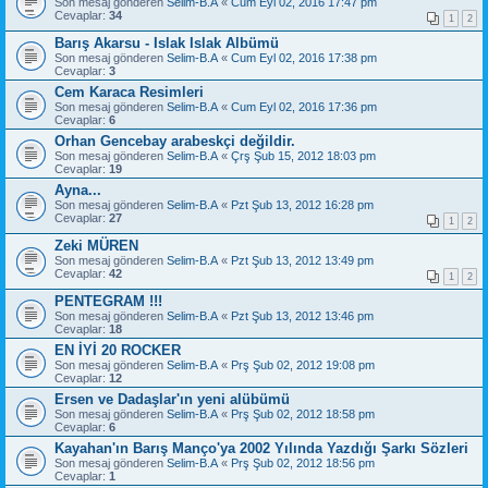
Son mesaj gönderen
Selim-B.A
«
Cum Eyl 02, 2016 17:47 pm
Cevaplar:
34
1
2
Barış Akarsu - Islak Islak Albümü
Son mesaj gönderen
Selim-B.A
«
Cum Eyl 02, 2016 17:38 pm
Cevaplar:
3
Cem Karaca Resimleri
Son mesaj gönderen
Selim-B.A
«
Cum Eyl 02, 2016 17:36 pm
Cevaplar:
6
Orhan Gencebay arabeskçi değildir.
Son mesaj gönderen
Selim-B.A
«
Çrş Şub 15, 2012 18:03 pm
Cevaplar:
19
Ayna...
Son mesaj gönderen
Selim-B.A
«
Pzt Şub 13, 2012 16:28 pm
Cevaplar:
27
1
2
Zeki MÜREN
Son mesaj gönderen
Selim-B.A
«
Pzt Şub 13, 2012 13:49 pm
Cevaplar:
42
1
2
PENTEGRAM !!!
Son mesaj gönderen
Selim-B.A
«
Pzt Şub 13, 2012 13:46 pm
Cevaplar:
18
EN İYİ 20 ROCKER
Son mesaj gönderen
Selim-B.A
«
Prş Şub 02, 2012 19:08 pm
Cevaplar:
12
Ersen ve Dadaşlar'ın yeni alübümü
Son mesaj gönderen
Selim-B.A
«
Prş Şub 02, 2012 18:58 pm
Cevaplar:
6
Kayahan'ın Barış Manço'ya 2002 Yılında Yazdığı Şarkı Sözleri
Son mesaj gönderen
Selim-B.A
«
Prş Şub 02, 2012 18:56 pm
Cevaplar:
1