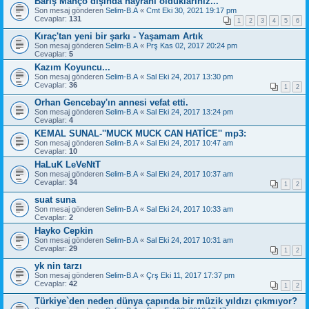
Barış Manço dışında hayranı olduklarınız...
Son mesaj gönderen
Selim-B.A
«
Cmt Eki 30, 2021 19:17 pm
Cevaplar:
131
1
2
3
4
5
6
Kıraç'tan yeni bir şarkı - Yaşamam Artık
Son mesaj gönderen
Selim-B.A
«
Prş Kas 02, 2017 20:24 pm
Cevaplar:
5
Kazım Koyuncu...
Son mesaj gönderen
Selim-B.A
«
Sal Eki 24, 2017 13:30 pm
Cevaplar:
36
1
2
Orhan Gencebay'ın annesi vefat etti.
Son mesaj gönderen
Selim-B.A
«
Sal Eki 24, 2017 13:24 pm
Cevaplar:
4
KEMAL SUNAL-''MUCK MUCK CAN HATİCE'' mp3:
Son mesaj gönderen
Selim-B.A
«
Sal Eki 24, 2017 10:47 am
Cevaplar:
10
HaLuK LeVeNtT
Son mesaj gönderen
Selim-B.A
«
Sal Eki 24, 2017 10:37 am
Cevaplar:
34
1
2
suat suna
Son mesaj gönderen
Selim-B.A
«
Sal Eki 24, 2017 10:33 am
Cevaplar:
2
Hayko Cepkin
Son mesaj gönderen
Selim-B.A
«
Sal Eki 24, 2017 10:31 am
Cevaplar:
29
1
2
yk nin tarzı
Son mesaj gönderen
Selim-B.A
«
Çrş Eki 11, 2017 17:37 pm
Cevaplar:
42
1
2
Türkiye`den neden dünya çapında bir müzik yıldızı çıkmıyor?