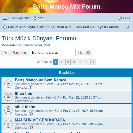
Barış Manço Mix Forum
Hızlı bağlantılar
SSS
Giriş
Forum Ana Sayfa
MÜZİK FORUMLARI
Türk Müzik Dünyası Forumu
ra
Türk Müzik Dünyası Forumu
Moderatörler:
barışhayranı
,
Mod
Yeni Başlık
279 başlık
1
2
3
4
5
6
Başlıklar
Barış Manço ve Cem Karaca
Son mesaj gönderen
Selim-B.A
«
Pzr Mar 12, 2023 18:13 pm
Cevaplar:
5
İlhan İrem
Son mesaj gönderen
Selim-B.A
«
Pzr Mar 12, 2023 18:07 pm
Cevaplar:
23
sibel tüzün
Son mesaj gönderen
Selim-B.A
«
Prş Oca 26, 2023 18:57 pm
Cevaplar:
14
MAHSUN VE CEM KARACA...
Son mesaj gönderen
Selim-B.A
«
Prş Oca 26, 2023 18:52 pm
Cevaplar:
17