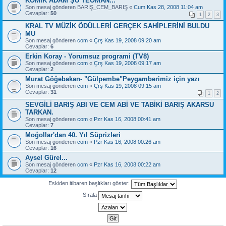
KOMİK ADAM ŞU TEOMAN...
Son mesaj gönderen
BARIŞ_CEM_BARIŞ
«
Cum Kas 28, 2008 11:04 am
Cevaplar:
50
1
2
3
KRAL TV MÜZİK ÖDÜLLERİ GERÇEK SAHİPLERİNİ BULDU
MU
Son mesaj gönderen
com
«
Çrş Kas 19, 2008 09:20 am
Cevaplar:
6
Erkin Koray - Yorumsuz programi (TV8)
Son mesaj gönderen
com
«
Çrş Kas 19, 2008 09:17 am
Cevaplar:
2
Murat Göğebakan- "Gülpembe"Peygamberimiz için yazı
Son mesaj gönderen
com
«
Çrş Kas 19, 2008 09:15 am
Cevaplar:
31
1
2
SEVGİLİ BARIŞ ABI VE CEM ABİ VE TABİKİ BARIŞ AKARSU
TARKAN.
Son mesaj gönderen
com
«
Pzr Kas 16, 2008 00:41 am
Cevaplar:
7
Moğollar'dan 40. Yıl Süprizleri
Son mesaj gönderen
com
«
Pzr Kas 16, 2008 00:26 am
Cevaplar:
16
Aysel Gürel...
Son mesaj gönderen
com
«
Pzr Kas 16, 2008 00:22 am
Cevaplar:
12
Eskiden itibaren başlıkları göster:
Sırala