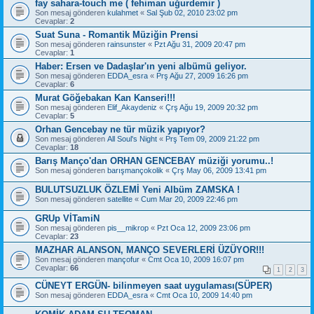
fay sahara-touch me ( fehiman uğurdemir )
Son mesaj gönderen
kulahmet
«
Sal Şub 02, 2010 23:02 pm
Cevaplar:
2
Suat Suna - Romantik Müziğin Prensi
Son mesaj gönderen
rainsunster
«
Pzt Ağu 31, 2009 20:47 pm
Cevaplar:
1
Haber: Ersen ve Dadaşlar'ın yeni albümü geliyor.
Son mesaj gönderen
EDDA_esra
«
Prş Ağu 27, 2009 16:26 pm
Cevaplar:
6
Murat Göğebakan Kan Kanseri!!!
Son mesaj gönderen
Elif_Akaydeniz
«
Çrş Ağu 19, 2009 20:32 pm
Cevaplar:
5
Orhan Gencebay ne tür müzik yapıyor?
Son mesaj gönderen
All Soul's Night
«
Prş Tem 09, 2009 21:22 pm
Cevaplar:
18
Barış Manço'dan ORHAN GENCEBAY müziği yorumu..!
Son mesaj gönderen
barışmançokolik
«
Çrş May 06, 2009 13:41 pm
BULUTSUZLUK ÖZLEMİ Yeni Albüm ZAMSKA !
Son mesaj gönderen
satellite
«
Cum Mar 20, 2009 22:46 pm
GRUp VİTamiN
Son mesaj gönderen
pis__mikrop
«
Pzt Oca 12, 2009 23:06 pm
Cevaplar:
23
MAZHAR ALANSON, MANÇO SEVERLERİ ÜZÜYOR!!!
Son mesaj gönderen
mançofur
«
Cmt Oca 10, 2009 16:07 pm
Cevaplar:
66
1
2
3
CÜNEYT ERGÜN- bilinmeyen saat uygulaması(SÜPER)
Son mesaj gönderen
EDDA_esra
«
Cmt Oca 10, 2009 14:40 pm