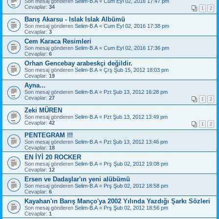
Son mesaj gönderen
Selim-B.A
«
Cum Eyl 02, 2016 17:47 pm
Cevaplar:
34
1
2
Barış Akarsu - Islak Islak Albümü
Son mesaj gönderen
Selim-B.A
«
Cum Eyl 02, 2016 17:38 pm
Cevaplar:
3
Cem Karaca Resimleri
Son mesaj gönderen
Selim-B.A
«
Cum Eyl 02, 2016 17:36 pm
Cevaplar:
6
Orhan Gencebay arabeskçi değildir.
Son mesaj gönderen
Selim-B.A
«
Çrş Şub 15, 2012 18:03 pm
Cevaplar:
19
Ayna...
Son mesaj gönderen
Selim-B.A
«
Pzt Şub 13, 2012 16:28 pm
Cevaplar:
27
1
2
Zeki MÜREN
Son mesaj gönderen
Selim-B.A
«
Pzt Şub 13, 2012 13:49 pm
Cevaplar:
42
1
2
PENTEGRAM !!!
Son mesaj gönderen
Selim-B.A
«
Pzt Şub 13, 2012 13:46 pm
Cevaplar:
18
EN İYİ 20 ROCKER
Son mesaj gönderen
Selim-B.A
«
Prş Şub 02, 2012 19:08 pm
Cevaplar:
12
Ersen ve Dadaşlar'ın yeni alübümü
Son mesaj gönderen
Selim-B.A
«
Prş Şub 02, 2012 18:58 pm
Cevaplar:
6
Kayahan'ın Barış Manço'ya 2002 Yılında Yazdığı Şarkı Sözleri
Son mesaj gönderen
Selim-B.A
«
Prş Şub 02, 2012 18:56 pm
Cevaplar:
1