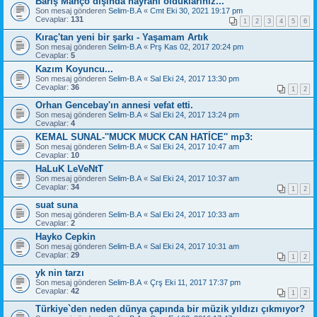
Barış Manço dışında hayranı olduklarınız...
Son mesaj gönderen
Selim-B.A
«
Cmt Eki 30, 2021 19:17 pm
Cevaplar:
131
1
2
3
4
5
6
Kıraç'tan yeni bir şarkı - Yaşamam Artık
Son mesaj gönderen
Selim-B.A
«
Prş Kas 02, 2017 20:24 pm
Cevaplar:
5
Kazım Koyuncu...
Son mesaj gönderen
Selim-B.A
«
Sal Eki 24, 2017 13:30 pm
Cevaplar:
36
1
2
Orhan Gencebay'ın annesi vefat etti.
Son mesaj gönderen
Selim-B.A
«
Sal Eki 24, 2017 13:24 pm
Cevaplar:
4
KEMAL SUNAL-''MUCK MUCK CAN HATİCE'' mp3:
Son mesaj gönderen
Selim-B.A
«
Sal Eki 24, 2017 10:47 am
Cevaplar:
10
HaLuK LeVeNtT
Son mesaj gönderen
Selim-B.A
«
Sal Eki 24, 2017 10:37 am
Cevaplar:
34
1
2
suat suna
Son mesaj gönderen
Selim-B.A
«
Sal Eki 24, 2017 10:33 am
Cevaplar:
2
Hayko Cepkin
Son mesaj gönderen
Selim-B.A
«
Sal Eki 24, 2017 10:31 am
Cevaplar:
29
1
2
yk nin tarzı
Son mesaj gönderen
Selim-B.A
«
Çrş Eki 11, 2017 17:37 pm
Cevaplar:
42
1
2
Türkiye`den neden dünya çapında bir müzik yıldızı çıkmıyor?