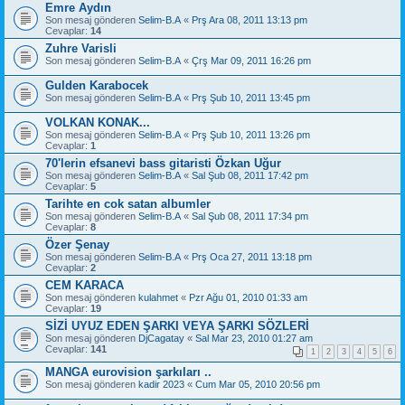
Emre Aydın
Son mesaj gönderen
Selim-B.A
«
Prş Ara 08, 2011 13:13 pm
Cevaplar:
14
Zuhre Varisli
Son mesaj gönderen
Selim-B.A
«
Çrş Mar 09, 2011 16:26 pm
Gulden Karabocek
Son mesaj gönderen
Selim-B.A
«
Prş Şub 10, 2011 13:45 pm
VOLKAN KONAK...
Son mesaj gönderen
Selim-B.A
«
Prş Şub 10, 2011 13:26 pm
Cevaplar:
1
70'lerin efsanevi bass gitaristi Özkan Uğur
Son mesaj gönderen
Selim-B.A
«
Sal Şub 08, 2011 17:42 pm
Cevaplar:
5
Tarihte en cok satan albumler
Son mesaj gönderen
Selim-B.A
«
Sal Şub 08, 2011 17:34 pm
Cevaplar:
8
Özer Şenay
Son mesaj gönderen
Selim-B.A
«
Prş Oca 27, 2011 13:18 pm
Cevaplar:
2
CEM KARACA
Son mesaj gönderen
kulahmet
«
Pzr Ağu 01, 2010 01:33 am
Cevaplar:
19
SİZİ UYUZ EDEN ŞARKI VEYA ŞARKI SÖZLERİ
Son mesaj gönderen
DjCagatay
«
Sal Mar 23, 2010 01:27 am
Cevaplar:
141
1
2
3
4
5
6
MANGA eurovision şarkıları ..
Son mesaj gönderen
kadir 2023
«
Cum Mar 05, 2010 20:56 pm