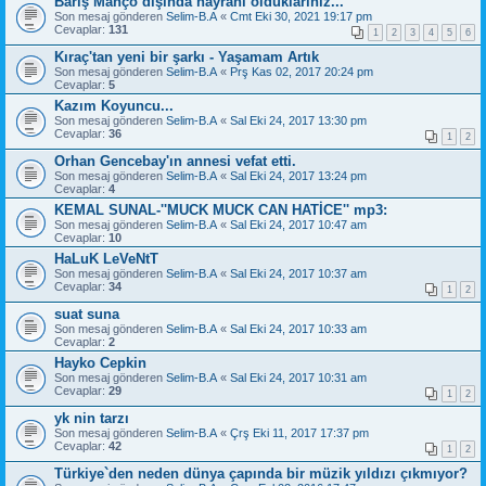
Barış Manço dışında hayranı olduklarınız...
Son mesaj gönderen
Selim-B.A
«
Cmt Eki 30, 2021 19:17 pm
Cevaplar:
131
1
2
3
4
5
6
Kıraç'tan yeni bir şarkı - Yaşamam Artık
Son mesaj gönderen
Selim-B.A
«
Prş Kas 02, 2017 20:24 pm
Cevaplar:
5
Kazım Koyuncu...
Son mesaj gönderen
Selim-B.A
«
Sal Eki 24, 2017 13:30 pm
Cevaplar:
36
1
2
Orhan Gencebay'ın annesi vefat etti.
Son mesaj gönderen
Selim-B.A
«
Sal Eki 24, 2017 13:24 pm
Cevaplar:
4
KEMAL SUNAL-''MUCK MUCK CAN HATİCE'' mp3:
Son mesaj gönderen
Selim-B.A
«
Sal Eki 24, 2017 10:47 am
Cevaplar:
10
HaLuK LeVeNtT
Son mesaj gönderen
Selim-B.A
«
Sal Eki 24, 2017 10:37 am
Cevaplar:
34
1
2
suat suna
Son mesaj gönderen
Selim-B.A
«
Sal Eki 24, 2017 10:33 am
Cevaplar:
2
Hayko Cepkin
Son mesaj gönderen
Selim-B.A
«
Sal Eki 24, 2017 10:31 am
Cevaplar:
29
1
2
yk nin tarzı
Son mesaj gönderen
Selim-B.A
«
Çrş Eki 11, 2017 17:37 pm
Cevaplar:
42
1
2
Türkiye`den neden dünya çapında bir müzik yıldızı çıkmıyor?