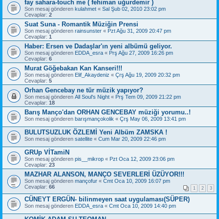
fay sahara-touch me ( fehiman uğurdemir )
Son mesaj gönderen
kulahmet
«
Sal Şub 02, 2010 23:02 pm
Cevaplar:
2
Suat Suna - Romantik Müziğin Prensi
Son mesaj gönderen
rainsunster
«
Pzt Ağu 31, 2009 20:47 pm
Cevaplar:
1
Haber: Ersen ve Dadaşlar'ın yeni albümü geliyor.
Son mesaj gönderen
EDDA_esra
«
Prş Ağu 27, 2009 16:26 pm
Cevaplar:
6
Murat Göğebakan Kan Kanseri!!!
Son mesaj gönderen
Elif_Akaydeniz
«
Çrş Ağu 19, 2009 20:32 pm
Cevaplar:
5
Orhan Gencebay ne tür müzik yapıyor?
Son mesaj gönderen
All Soul's Night
«
Prş Tem 09, 2009 21:22 pm
Cevaplar:
18
Barış Manço'dan ORHAN GENCEBAY müziği yorumu..!
Son mesaj gönderen
barışmançokolik
«
Çrş May 06, 2009 13:41 pm
BULUTSUZLUK ÖZLEMİ Yeni Albüm ZAMSKA !
Son mesaj gönderen
satellite
«
Cum Mar 20, 2009 22:46 pm
GRUp VİTamiN
Son mesaj gönderen
pis__mikrop
«
Pzt Oca 12, 2009 23:06 pm
Cevaplar:
23
MAZHAR ALANSON, MANÇO SEVERLERİ ÜZÜYOR!!!
Son mesaj gönderen
mançofur
«
Cmt Oca 10, 2009 16:07 pm
Cevaplar:
66
1
2
3
CÜNEYT ERGÜN- bilinmeyen saat uygulaması(SÜPER)
Son mesaj gönderen
EDDA_esra
«
Cmt Oca 10, 2009 14:40 pm