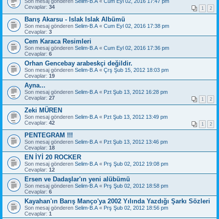
Son mesaj gönderen
Selim-B.A
«
Cum Eyl 02, 2016 17:47 pm
Cevaplar:
34
1
2
Barış Akarsu - Islak Islak Albümü
Son mesaj gönderen
Selim-B.A
«
Cum Eyl 02, 2016 17:38 pm
Cevaplar:
3
Cem Karaca Resimleri
Son mesaj gönderen
Selim-B.A
«
Cum Eyl 02, 2016 17:36 pm
Cevaplar:
6
Orhan Gencebay arabeskçi değildir.
Son mesaj gönderen
Selim-B.A
«
Çrş Şub 15, 2012 18:03 pm
Cevaplar:
19
Ayna...
Son mesaj gönderen
Selim-B.A
«
Pzt Şub 13, 2012 16:28 pm
Cevaplar:
27
1
2
Zeki MÜREN
Son mesaj gönderen
Selim-B.A
«
Pzt Şub 13, 2012 13:49 pm
Cevaplar:
42
1
2
PENTEGRAM !!!
Son mesaj gönderen
Selim-B.A
«
Pzt Şub 13, 2012 13:46 pm
Cevaplar:
18
EN İYİ 20 ROCKER
Son mesaj gönderen
Selim-B.A
«
Prş Şub 02, 2012 19:08 pm
Cevaplar:
12
Ersen ve Dadaşlar'ın yeni alübümü
Son mesaj gönderen
Selim-B.A
«
Prş Şub 02, 2012 18:58 pm
Cevaplar:
6
Kayahan'ın Barış Manço'ya 2002 Yılında Yazdığı Şarkı Sözleri
Son mesaj gönderen
Selim-B.A
«
Prş Şub 02, 2012 18:56 pm
Cevaplar:
1