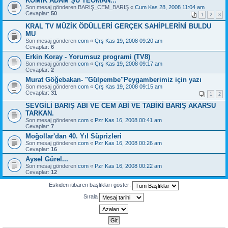
KOMİK ADAM ŞU TEOMAN...
Son mesaj gönderen
BARIŞ_CEM_BARIŞ
«
Cum Kas 28, 2008 11:04 am
Cevaplar:
50
1
2
3
KRAL TV MÜZİK ÖDÜLLERİ GERÇEK SAHİPLERİNİ BULDU
MU
Son mesaj gönderen
com
«
Çrş Kas 19, 2008 09:20 am
Cevaplar:
6
Erkin Koray - Yorumsuz programi (TV8)
Son mesaj gönderen
com
«
Çrş Kas 19, 2008 09:17 am
Cevaplar:
2
Murat Göğebakan- "Gülpembe"Peygamberimiz için yazı
Son mesaj gönderen
com
«
Çrş Kas 19, 2008 09:15 am
Cevaplar:
31
1
2
SEVGİLİ BARIŞ ABI VE CEM ABİ VE TABİKİ BARIŞ AKARSU
TARKAN.
Son mesaj gönderen
com
«
Pzr Kas 16, 2008 00:41 am
Cevaplar:
7
Moğollar'dan 40. Yıl Süprizleri
Son mesaj gönderen
com
«
Pzr Kas 16, 2008 00:26 am
Cevaplar:
16
Aysel Gürel...
Son mesaj gönderen
com
«
Pzr Kas 16, 2008 00:22 am
Cevaplar:
12
Eskiden itibaren başlıkları göster:
Sırala