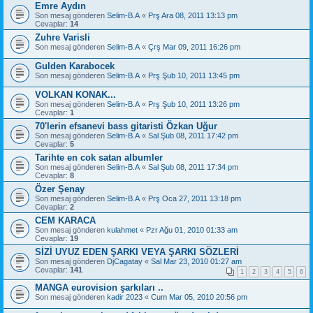
Emre Aydın
Son mesaj gönderen
Selim-B.A
«
Prş Ara 08, 2011 13:13 pm
Cevaplar:
14
Zuhre Varisli
Son mesaj gönderen
Selim-B.A
«
Çrş Mar 09, 2011 16:26 pm
Gulden Karabocek
Son mesaj gönderen
Selim-B.A
«
Prş Şub 10, 2011 13:45 pm
VOLKAN KONAK...
Son mesaj gönderen
Selim-B.A
«
Prş Şub 10, 2011 13:26 pm
Cevaplar:
1
70'lerin efsanevi bass gitaristi Özkan Uğur
Son mesaj gönderen
Selim-B.A
«
Sal Şub 08, 2011 17:42 pm
Cevaplar:
5
Tarihte en cok satan albumler
Son mesaj gönderen
Selim-B.A
«
Sal Şub 08, 2011 17:34 pm
Cevaplar:
8
Özer Şenay
Son mesaj gönderen
Selim-B.A
«
Prş Oca 27, 2011 13:18 pm
Cevaplar:
2
CEM KARACA
Son mesaj gönderen
kulahmet
«
Pzr Ağu 01, 2010 01:33 am
Cevaplar:
19
SİZİ UYUZ EDEN ŞARKI VEYA ŞARKI SÖZLERİ
Son mesaj gönderen
DjCagatay
«
Sal Mar 23, 2010 01:27 am
Cevaplar:
141
1
2
3
4
5
6
MANGA eurovision şarkıları ..
Son mesaj gönderen
kadir 2023
«
Cum Mar 05, 2010 20:56 pm