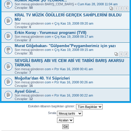
KOMİK ADAM ŞU TEOMAN...
Son mesaj gönderen
BARIŞ_CEM_BARIŞ
«
Cum Kas 28, 2008 11:04 am
Cevaplar:
50
1
2
3
KRAL TV MÜZİK ÖDÜLLERİ GERÇEK SAHİPLERİNİ BULDU
MU
Son mesaj gönderen
com
«
Çrş Kas 19, 2008 09:20 am
Cevaplar:
6
Erkin Koray - Yorumsuz programi (TV8)
Son mesaj gönderen
com
«
Çrş Kas 19, 2008 09:17 am
Cevaplar:
2
Murat Göğebakan- "Gülpembe"Peygamberimiz için yazı
Son mesaj gönderen
com
«
Çrş Kas 19, 2008 09:15 am
Cevaplar:
31
1
2
SEVGİLİ BARIŞ ABI VE CEM ABİ VE TABİKİ BARIŞ AKARSU
TARKAN.
Son mesaj gönderen
com
«
Pzr Kas 16, 2008 00:41 am
Cevaplar:
7
Moğollar'dan 40. Yıl Süprizleri
Son mesaj gönderen
com
«
Pzr Kas 16, 2008 00:26 am
Cevaplar:
16
Aysel Gürel...
Son mesaj gönderen
com
«
Pzr Kas 16, 2008 00:22 am
Cevaplar:
12
Eskiden itibaren başlıkları göster:
Sırala