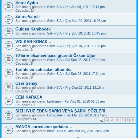
Emre Aydın
Son mesaj gönderen
Selim-B.A
«
Prş Ara 08, 2011 13:13 pm
Cevaplar:
14
Zuhre Varisli
Son mesaj gönderen
Selim-B.A
«
Çrş Mar 09, 2011 16:26 pm
Gulden Karabocek
Son mesaj gönderen
Selim-B.A
«
Prş Şub 10, 2011 13:45 pm
VOLKAN KONAK...
Son mesaj gönderen
Selim-B.A
«
Prş Şub 10, 2011 13:26 pm
Cevaplar:
1
70'lerin efsanevi bass gitaristi Özkan Uğur
Son mesaj gönderen
Selim-B.A
«
Sal Şub 08, 2011 17:42 pm
Cevaplar:
5
Tarihte en cok satan albumler
Son mesaj gönderen
Selim-B.A
«
Sal Şub 08, 2011 17:34 pm
Cevaplar:
8
Özer Şenay
Son mesaj gönderen
Selim-B.A
«
Prş Oca 27, 2011 13:18 pm
Cevaplar:
2
CEM KARACA
Son mesaj gönderen
kulahmet
«
Pzr Ağu 01, 2010 01:33 am
Cevaplar:
19
SİZİ UYUZ EDEN ŞARKI VEYA ŞARKI SÖZLERİ
Son mesaj gönderen
DjCagatay
«
Sal Mar 23, 2010 01:27 am
Cevaplar:
141
1
2
3
4
5
6
MANGA eurovision şarkıları ..
Son mesaj gönderen
kadir 2023
«
Cum Mar 05, 2010 20:56 pm