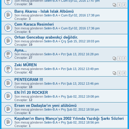
Son mesaj gönderen
Selim-B.A
«
Cum Eyl 02, 2016 17:47 pm
Cevaplar:
34
1
2
Barış Akarsu - Islak Islak Albümü
Son mesaj gönderen
Selim-B.A
«
Cum Eyl 02, 2016 17:38 pm
Cevaplar:
3
Cem Karaca Resimleri
Son mesaj gönderen
Selim-B.A
«
Cum Eyl 02, 2016 17:36 pm
Cevaplar:
6
Orhan Gencebay arabeskçi değildir.
Son mesaj gönderen
Selim-B.A
«
Çrş Şub 15, 2012 18:03 pm
Cevaplar:
19
Ayna...
Son mesaj gönderen
Selim-B.A
«
Pzt Şub 13, 2012 16:28 pm
Cevaplar:
27
1
2
Zeki MÜREN
Son mesaj gönderen
Selim-B.A
«
Pzt Şub 13, 2012 13:49 pm
Cevaplar:
42
1
2
PENTEGRAM !!!
Son mesaj gönderen
Selim-B.A
«
Pzt Şub 13, 2012 13:46 pm
Cevaplar:
18
EN İYİ 20 ROCKER
Son mesaj gönderen
Selim-B.A
«
Prş Şub 02, 2012 19:08 pm
Cevaplar:
12
Ersen ve Dadaşlar'ın yeni alübümü
Son mesaj gönderen
Selim-B.A
«
Prş Şub 02, 2012 18:58 pm
Cevaplar:
6
Kayahan'ın Barış Manço'ya 2002 Yılında Yazdığı Şarkı Sözleri
Son mesaj gönderen
Selim-B.A
«
Prş Şub 02, 2012 18:56 pm
Cevaplar:
1