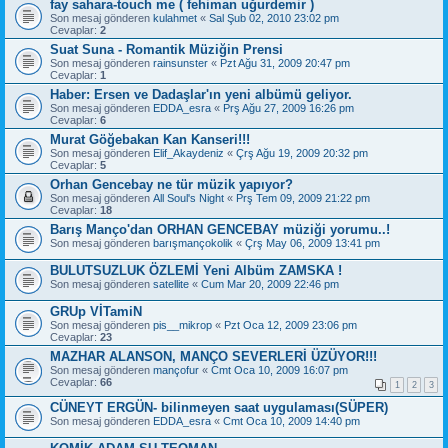
fay sahara-touch me ( fehiman uğurdemir )
Son mesaj gönderen
kulahmet
«
Sal Şub 02, 2010 23:02 pm
Cevaplar:
2
Suat Suna - Romantik Müziğin Prensi
Son mesaj gönderen
rainsunster
«
Pzt Ağu 31, 2009 20:47 pm
Cevaplar:
1
Haber: Ersen ve Dadaşlar'ın yeni albümü geliyor.
Son mesaj gönderen
EDDA_esra
«
Prş Ağu 27, 2009 16:26 pm
Cevaplar:
6
Murat Göğebakan Kan Kanseri!!!
Son mesaj gönderen
Elif_Akaydeniz
«
Çrş Ağu 19, 2009 20:32 pm
Cevaplar:
5
Orhan Gencebay ne tür müzik yapıyor?
Son mesaj gönderen
All Soul's Night
«
Prş Tem 09, 2009 21:22 pm
Cevaplar:
18
Barış Manço'dan ORHAN GENCEBAY müziği yorumu..!
Son mesaj gönderen
barışmançokolik
«
Çrş May 06, 2009 13:41 pm
BULUTSUZLUK ÖZLEMİ Yeni Albüm ZAMSKA !
Son mesaj gönderen
satellite
«
Cum Mar 20, 2009 22:46 pm
GRUp VİTamiN
Son mesaj gönderen
pis__mikrop
«
Pzt Oca 12, 2009 23:06 pm
Cevaplar:
23
MAZHAR ALANSON, MANÇO SEVERLERİ ÜZÜYOR!!!
Son mesaj gönderen
mançofur
«
Cmt Oca 10, 2009 16:07 pm
Cevaplar:
66
1
2
3
CÜNEYT ERGÜN- bilinmeyen saat uygulaması(SÜPER)
Son mesaj gönderen
EDDA_esra
«
Cmt Oca 10, 2009 14:40 pm