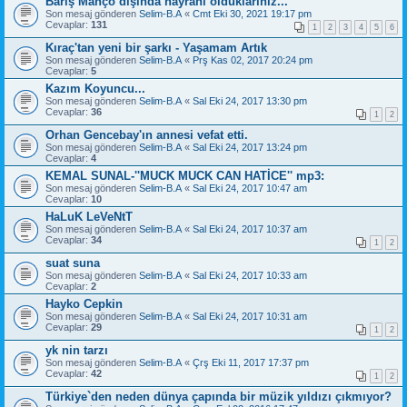
Barış Manço dışında hayranı olduklarınız...
Son mesaj gönderen
Selim-B.A
«
Cmt Eki 30, 2021 19:17 pm
Cevaplar:
131
1
2
3
4
5
6
Kıraç'tan yeni bir şarkı - Yaşamam Artık
Son mesaj gönderen
Selim-B.A
«
Prş Kas 02, 2017 20:24 pm
Cevaplar:
5
Kazım Koyuncu...
Son mesaj gönderen
Selim-B.A
«
Sal Eki 24, 2017 13:30 pm
Cevaplar:
36
1
2
Orhan Gencebay'ın annesi vefat etti.
Son mesaj gönderen
Selim-B.A
«
Sal Eki 24, 2017 13:24 pm
Cevaplar:
4
KEMAL SUNAL-''MUCK MUCK CAN HATİCE'' mp3:
Son mesaj gönderen
Selim-B.A
«
Sal Eki 24, 2017 10:47 am
Cevaplar:
10
HaLuK LeVeNtT
Son mesaj gönderen
Selim-B.A
«
Sal Eki 24, 2017 10:37 am
Cevaplar:
34
1
2
suat suna
Son mesaj gönderen
Selim-B.A
«
Sal Eki 24, 2017 10:33 am
Cevaplar:
2
Hayko Cepkin
Son mesaj gönderen
Selim-B.A
«
Sal Eki 24, 2017 10:31 am
Cevaplar:
29
1
2
yk nin tarzı
Son mesaj gönderen
Selim-B.A
«
Çrş Eki 11, 2017 17:37 pm
Cevaplar:
42
1
2
Türkiye`den neden dünya çapında bir müzik yıldızı çıkmıyor?