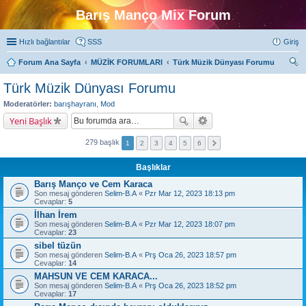
Barış Manço Mix Forum
Hızlı bağlantılar
SSS
Giriş
Forum Ana Sayfa
MÜZİK FORUMLARI
Türk Müzik Dünyası Forumu
ra
Türk Müzik Dünyası Forumu
Moderatörler:
barışhayranı
,
Mod
Yeni Başlık
279 başlık
1
2
3
4
5
6
Başlıklar
Barış Manço ve Cem Karaca
Son mesaj gönderen
Selim-B.A
«
Pzr Mar 12, 2023 18:13 pm
Cevaplar:
5
İlhan İrem
Son mesaj gönderen
Selim-B.A
«
Pzr Mar 12, 2023 18:07 pm
Cevaplar:
23
sibel tüzün
Son mesaj gönderen
Selim-B.A
«
Prş Oca 26, 2023 18:57 pm
Cevaplar:
14
MAHSUN VE CEM KARACA...
Son mesaj gönderen
Selim-B.A
«
Prş Oca 26, 2023 18:52 pm
Cevaplar:
17