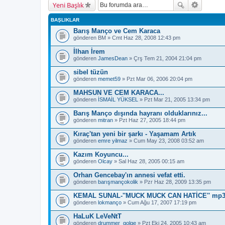
Yeni Başlık
BAŞLIKLAR
Barış Manço ve Cem Karaca
gönderen
BM
» Cmt Haz 28, 2008 12:43 pm
İlhan İrem
gönderen
JamesDean
» Çrş Tem 21, 2004 21:04 pm
sibel tüzün
gönderen
memet59
» Pzt Mar 06, 2006 20:04 pm
MAHSUN VE CEM KARACA...
gönderen
İSMAİL YÜKSEL
» Pzt Mar 21, 2005 13:34 pm
Barış Manço dışında hayranı olduklarınız...
gönderen
mitran
» Pzt Haz 27, 2005 18:44 pm
Kıraç'tan yeni bir şarkı - Yaşamam Artık
gönderen
emre yilmaz
» Cum May 23, 2008 03:52 am
Kazım Koyuncu...
gönderen
Olcay
» Sal Haz 28, 2005 00:15 am
Orhan Gencebay'ın annesi vefat etti.
gönderen
barışmançokolik
» Pzr Haz 28, 2009 13:35 pm
KEMAL SUNAL-''MUCK MUCK CAN HATİCE'' mp3
gönderen
lokmanço
» Cum Ağu 17, 2007 17:19 pm
HaLuK LeVeNtT
gönderen
drummer_golge
» Pzt Eki 24, 2005 10:43 am