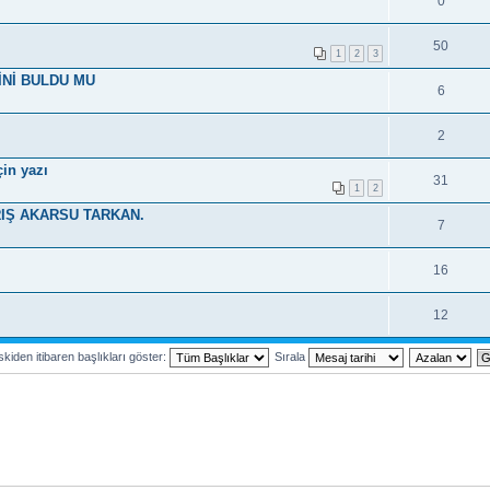
0
50
1
2
3
İNİ BULDU MU
6
2
in yazı
31
1
2
RIŞ AKARSU TARKAN.
7
16
12
kiden itibaren başlıkları göster:
Sırala