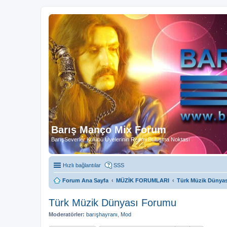
Barış Manço Mix Forum
BarışSeverler Kulübü Üyelerinin Resmi Buluşma Noktası
Hızlı bağlantılar
SSS
Forum Ana Sayfa
MÜZİK FORUMLARI
Türk Müzik Dünya
Türk Müzik Dünyası Forumu
Moderatörler:
barışhayranı
,
Mod