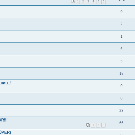
1
2
3
4
5
6
0
2
1
6
5
18
umu..!
0
0
23
R!!!
66
1
2
3
SÜPER)