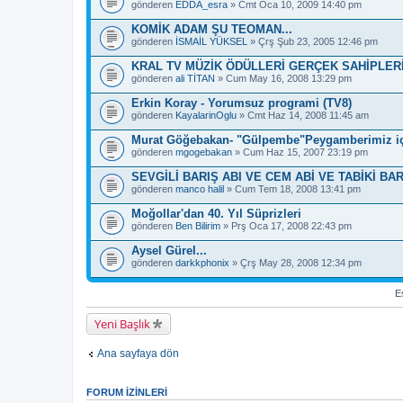
e
gönderen
EDDA_esra
» Cmt Oca 10, 2009 14:40 pm
s
a
KOMİK ADAM ŞU TEOMAN...
h
gönderen
İSMAİL YÜKSEL
» Çrş Şub 23, 2005 12:46 pm
i
p
KRAL TV MÜZİK ÖDÜLLERİ GERÇEK SAHİPLER
.
gönderen
ali TİTAN
» Cum May 16, 2008 13:29 pm
Erkin Koray - Yorumsuz programi (TV8)
gönderen
KayalarinOglu
» Cmt Haz 14, 2008 11:45 am
Murat Göğebakan- "Gülpembe"Peygamberimiz iç
gönderen
mgogebakan
» Cum Haz 15, 2007 23:19 pm
SEVGİLİ BARIŞ ABI VE CEM ABİ VE TABİKİ BA
gönderen
manco halil
» Cum Tem 18, 2008 13:41 pm
Moğollar'dan 40. Yıl Süprizleri
gönderen
Ben Bilirim
» Prş Oca 17, 2008 22:43 pm
Aysel Gürel...
gönderen
darkkphonix
» Çrş May 28, 2008 12:34 pm
Es
Yeni Başlık
Ana sayfaya dön
FORUM IZINLERI