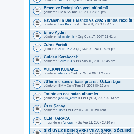
Ersen ve Dadaşlar'ın yeni alübümü
gönderen
BM
» Sal Kas 13, 2007 23:59 pm
Kayahan'ın Barış Manço'ya 2002 Yılında Yazdığı 
gönderen
Ben Bilirim
» Pzr Şub 08, 2009 12:47 pm
Emre Aydın
gönderen
sinandemir
» Çrş Oca 17, 2007 21:42 pm
Zuhre Varisli
gönderen
Selim-B.A
» Çrş Mar 09, 2011 16:26 pm
Gulden Karabocek
gönderen
Selim-B.A
» Prş Şub 10, 2011 13:45 pm
VOLKAN KONAK...
gönderen
elanur
» Cmt Eki 24, 2009 01:25 am
70'lerin efsanevi bass gitaristi Özkan Uğur
gönderen
BM
» Cum Tem 18, 2008 00:12 am
Tarihte en cok satan albumler
gönderen
jonturk_emre
» Pzr Eyl 23, 2007 02:13 am
Özer Şenay
gönderen
Jin
» Pzr Haz 06, 2010 03:09 am
CEM KARACA
gönderen
Ali Kaan
» Sal Ara 11, 2007 23:10 pm
B
u
SİZİ UYUZ EDEN ŞARKI VEYA ŞARKI SÖZLERİ
b