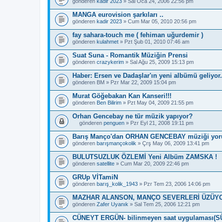
gönderen
kadir 2023
» Sal Oca 24, 2006 22:56 pm
a
ş
MANGA eurovision şarkıları ..
l
gönderen
ı
kadir 2023
» Cum Mar 05, 2010 20:56 pm
k
b
fay sahara-touch me ( fehiman uğurdemir )
i
gönderen
kulahmet
» Pzt Şub 01, 2010 07:46 am
r
a
Suat Suna - Romantik Müziğin Prensi
n
gönderen
crazykerim
» Sal Ağu 25, 2009 15:13 pm
k
e
Haber: Ersen ve Dadaşlar'ın yeni albümü geliyor.
t
e
gönderen
BM
» Pzr Mar 22, 2009 15:04 pm
s
a
Murat Göğebakan Kan Kanseri!!!
h
gönderen
Ben Bilirim
» Pzt May 04, 2009 21:55 pm
i
p
Orhan Gencebay ne tür müzik yapıyor?
.
gönderen
penguen
» Pzr Eyl 21, 2008 19:11 pm
B
u
Barış Manço'dan ORHAN GENCEBAY müziği yor
b
gönderen
barışmançokolik
» Çrş May 06, 2009 13:41 pm
a
ş
BULUTSUZLUK ÖZLEMİ Yeni Albüm ZAMSKA !
l
gönderen
ı
satellite
» Cum Mar 20, 2009 22:46 pm
k
b
GRUp VİTamiN
i
gönderen
barış_kolik_1943
» Pzr Tem 23, 2006 14:06 pm
r
a
MAZHAR ALANSON, MANÇO SEVERLERİ ÜZÜYO
n
gönderen
Zafer Uyanık
» Sal Tem 25, 2006 12:21 pm
k
e
CÜNEYT ERGÜN- bilinmeyen saat uygulaması(
t