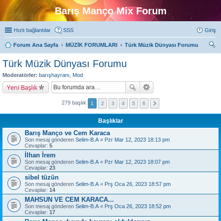
Barış Manço Mix Forum
Hızlı bağlantılar
SSS
Giriş
Forum Ana Sayfa
MÜZİK FORUMLARI
Türk Müzik Dünyası Forumu
ra
Türk Müzik Dünyası Forumu
Moderatörler:
barışhayranı
,
Mod
Yeni Başlık
279 başlık
1
2
3
4
5
6
Başlıklar
Barış Manço ve Cem Karaca
Son mesaj gönderen
Selim-B.A
«
Pzr Mar 12, 2023 18:13 pm
Cevaplar:
5
İlhan İrem
Son mesaj gönderen
Selim-B.A
«
Pzr Mar 12, 2023 18:07 pm
Cevaplar:
23
sibel tüzün
Son mesaj gönderen
Selim-B.A
«
Prş Oca 26, 2023 18:57 pm
Cevaplar:
14
MAHSUN VE CEM KARACA...
Son mesaj gönderen
Selim-B.A
«
Prş Oca 26, 2023 18:52 pm
Cevaplar:
17