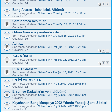
Son mesaj gönderen
Selim-B.A
«
Cum Eyl 02, 2016 17:47 pm
Cevaplar:
34
1
2
Barış Akarsu - Islak Islak Albümü
Son mesaj gönderen
Selim-B.A
«
Cum Eyl 02, 2016 17:38 pm
Cevaplar:
3
Cem Karaca Resimleri
Son mesaj gönderen
Selim-B.A
«
Cum Eyl 02, 2016 17:36 pm
Cevaplar:
6
Orhan Gencebay arabeskçi değildir.
Son mesaj gönderen
Selim-B.A
«
Çrş Şub 15, 2012 18:03 pm
Cevaplar:
19
Ayna...
Son mesaj gönderen
Selim-B.A
«
Pzt Şub 13, 2012 16:28 pm
Cevaplar:
27
1
2
Zeki MÜREN
Son mesaj gönderen
Selim-B.A
«
Pzt Şub 13, 2012 13:49 pm
Cevaplar:
42
1
2
PENTEGRAM !!!
Son mesaj gönderen
Selim-B.A
«
Pzt Şub 13, 2012 13:46 pm
Cevaplar:
18
EN İYİ 20 ROCKER
Son mesaj gönderen
Selim-B.A
«
Prş Şub 02, 2012 19:08 pm
Cevaplar:
12
Ersen ve Dadaşlar'ın yeni alübümü
Son mesaj gönderen
Selim-B.A
«
Prş Şub 02, 2012 18:58 pm
Cevaplar:
6
Kayahan'ın Barış Manço'ya 2002 Yılında Yazdığı Şarkı Sözleri
Son mesaj gönderen
Selim-B.A
«
Prş Şub 02, 2012 18:56 pm
Cevaplar:
1