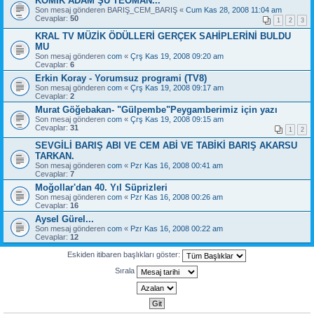
KOMİK ADAM ŞU TEOMAN...
Son mesaj gönderen
BARIŞ_CEM_BARIŞ
«
Cum Kas 28, 2008 11:04 am
Cevaplar:
50
1
2
3
KRAL TV MÜZİK ÖDÜLLERİ GERÇEK SAHİPLERİNİ BULDU
MU
Son mesaj gönderen
com
«
Çrş Kas 19, 2008 09:20 am
Cevaplar:
6
Erkin Koray - Yorumsuz programi (TV8)
Son mesaj gönderen
com
«
Çrş Kas 19, 2008 09:17 am
Cevaplar:
2
Murat Göğebakan- "Gülpembe"Peygamberimiz için yazı
Son mesaj gönderen
com
«
Çrş Kas 19, 2008 09:15 am
Cevaplar:
31
1
2
SEVGİLİ BARIŞ ABI VE CEM ABİ VE TABİKİ BARIŞ AKARSU
TARKAN.
Son mesaj gönderen
com
«
Pzr Kas 16, 2008 00:41 am
Cevaplar:
7
Moğollar'dan 40. Yıl Süprizleri
Son mesaj gönderen
com
«
Pzr Kas 16, 2008 00:26 am
Cevaplar:
16
Aysel Gürel...
Son mesaj gönderen
com
«
Pzr Kas 16, 2008 00:22 am
Cevaplar:
12
Eskiden itibaren başlıkları göster:
Sırala