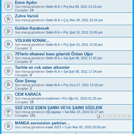
Emre Aydın
Son mesaj gönderen
Selim-B.A
«
Prş Ara 08, 2011 13:13 pm
Cevaplar:
14
Zuhre Varisli
Son mesaj gönderen
Selim-B.A
«
Çrş Mar 09, 2011 16:26 pm
Gulden Karabocek
Son mesaj gönderen
Selim-B.A
«
Prş Şub 10, 2011 13:45 pm
VOLKAN KONAK...
Son mesaj gönderen
Selim-B.A
«
Prş Şub 10, 2011 13:26 pm
Cevaplar:
1
70'lerin efsanevi bass gitaristi Özkan Uğur
Son mesaj gönderen
Selim-B.A
«
Sal Şub 08, 2011 17:42 pm
Cevaplar:
5
Tarihte en cok satan albumler
Son mesaj gönderen
Selim-B.A
«
Sal Şub 08, 2011 17:34 pm
Cevaplar:
8
Özer Şenay
Son mesaj gönderen
Selim-B.A
«
Prş Oca 27, 2011 13:18 pm
Cevaplar:
2
CEM KARACA
Son mesaj gönderen
kulahmet
«
Pzr Ağu 01, 2010 01:33 am
Cevaplar:
19
SİZİ UYUZ EDEN ŞARKI VEYA ŞARKI SÖZLERİ
Son mesaj gönderen
DjCagatay
«
Sal Mar 23, 2010 01:27 am
Cevaplar:
141
1
2
3
4
5
6
MANGA eurovision şarkıları ..
Son mesaj gönderen
kadir 2023
«
Cum Mar 05, 2010 20:56 pm