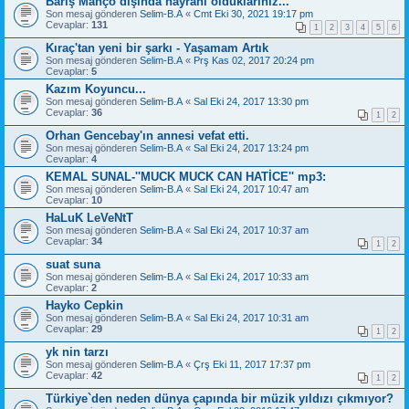
Barış Manço dışında hayranı olduklarınız...
Son mesaj gönderen
Selim-B.A
«
Cmt Eki 30, 2021 19:17 pm
Cevaplar:
131
1
2
3
4
5
6
Kıraç'tan yeni bir şarkı - Yaşamam Artık
Son mesaj gönderen
Selim-B.A
«
Prş Kas 02, 2017 20:24 pm
Cevaplar:
5
Kazım Koyuncu...
Son mesaj gönderen
Selim-B.A
«
Sal Eki 24, 2017 13:30 pm
Cevaplar:
36
1
2
Orhan Gencebay'ın annesi vefat etti.
Son mesaj gönderen
Selim-B.A
«
Sal Eki 24, 2017 13:24 pm
Cevaplar:
4
KEMAL SUNAL-''MUCK MUCK CAN HATİCE'' mp3:
Son mesaj gönderen
Selim-B.A
«
Sal Eki 24, 2017 10:47 am
Cevaplar:
10
HaLuK LeVeNtT
Son mesaj gönderen
Selim-B.A
«
Sal Eki 24, 2017 10:37 am
Cevaplar:
34
1
2
suat suna
Son mesaj gönderen
Selim-B.A
«
Sal Eki 24, 2017 10:33 am
Cevaplar:
2
Hayko Cepkin
Son mesaj gönderen
Selim-B.A
«
Sal Eki 24, 2017 10:31 am
Cevaplar:
29
1
2
yk nin tarzı
Son mesaj gönderen
Selim-B.A
«
Çrş Eki 11, 2017 17:37 pm
Cevaplar:
42
1
2
Türkiye`den neden dünya çapında bir müzik yıldızı çıkmıyor?