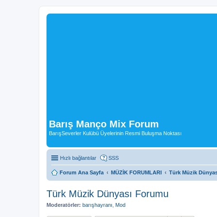
Barış Manço Mix Forum
BarışSeverler Kulübü Üyelerinin Resmi Buluşma Noktası
Hızlı bağlantılar
SSS
Forum Ana Sayfa
MÜZİK FORUMLARI
Türk Müzik Dünya
Türk Müzik Dünyası Forumu
Moderatörler:
barışhayranı
,
Mod