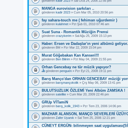
gönderen
kadir 2023
» Sal Oca 24, 2006 22:56 pm
a
ş
MANGA eurovision şarkıları ..
l
gönderen
ı
kadir 2023
» Cum Mar 05, 2010 20:56 pm
k
b
fay sahara-touch me ( fehiman uğurdemir )
i
gönderen
kulahmet
» Pzt Şub 01, 2010 07:46 am
r
a
Suat Suna - Romantik Müziğin Prensi
n
gönderen
crazykerim
» Sal Ağu 25, 2009 15:13 pm
k
e
Haber: Ersen ve Dadaşlar'ın yeni albümü geliyor.
t
e
gönderen
BM
» Pzr Mar 22, 2009 15:04 pm
s
a
Murat Göğebakan Kan Kanseri!!!
h
gönderen
Ben Bilirim
» Pzt May 04, 2009 21:55 pm
i
p
Orhan Gencebay ne tür müzik yapıyor?
.
gönderen
penguen
» Pzr Eyl 21, 2008 19:11 pm
B
u
Barış Manço'dan ORHAN GENCEBAY müziği yor
b
gönderen
barışmançokolik
» Çrş May 06, 2009 13:41 pm
a
ş
BULUTSUZLUK ÖZLEMİ Yeni Albüm ZAMSKA !
l
gönderen
ı
satellite
» Cum Mar 20, 2009 22:46 pm
k
b
GRUp VİTamiN
i
gönderen
barış_kolik_1943
» Pzr Tem 23, 2006 14:06 pm
r
a
MAZHAR ALANSON, MANÇO SEVERLERİ ÜZÜYO
n
gönderen
Zafer Uyanık
» Sal Tem 25, 2006 12:21 pm
k
e
CÜNEYT ERGÜN- bilinmeyen saat uygulaması(
t