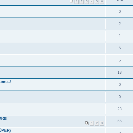
1
2
3
4
5
6
0
2
1
6
5
18
umu..!
0
0
23
R!!!
66
1
2
3
SÜPER)