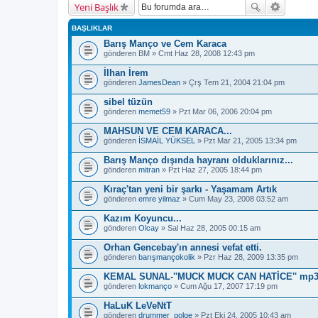
Yeni Başlık
BAŞLIKLAR
Barış Manço ve Cem Karaca
gönderen
BM
» Cmt Haz 28, 2008 12:43 pm
İlhan İrem
gönderen
JamesDean
» Çrş Tem 21, 2004 21:04 pm
sibel tüzün
gönderen
memet59
» Pzt Mar 06, 2006 20:04 pm
MAHSUN VE CEM KARACA...
gönderen
İSMAİL YÜKSEL
» Pzt Mar 21, 2005 13:34 pm
Barış Manço dışında hayranı olduklarınız...
gönderen
mitran
» Pzt Haz 27, 2005 18:44 pm
Kıraç'tan yeni bir şarkı - Yaşamam Artık
gönderen
emre yilmaz
» Cum May 23, 2008 03:52 am
Kazım Koyuncu...
gönderen
Olcay
» Sal Haz 28, 2005 00:15 am
Orhan Gencebay'ın annesi vefat etti.
gönderen
barışmançokolik
» Pzr Haz 28, 2009 13:35 pm
KEMAL SUNAL-''MUCK MUCK CAN HATİCE'' mp3
gönderen
lokmanço
» Cum Ağu 17, 2007 17:19 pm
HaLuK LeVeNtT
gönderen
drummer_golge
» Pzt Eki 24, 2005 10:43 am