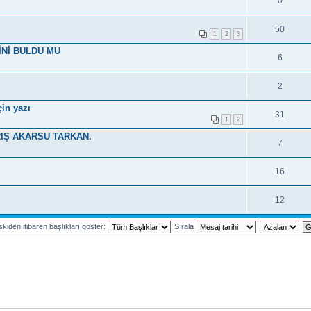
0
50
1
2
3
İNİ BULDU MU
6
2
in yazı
31
1
2
RIŞ AKARSU TARKAN.
7
16
12
kiden itibaren başlıkları göster:
Sırala