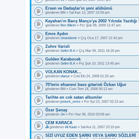
Ersen ve Dadaşlar'ın yeni alübümü
gönderen
BM
» Sal Kas 13, 2007 23:59 pm
Kayahan'ın Barış Manço'ya 2002 Yılında Yazdığı 
gönderen
Ben Bilirim
» Pzr Şub 08, 2009 12:47 pm
Emre Aydın
gönderen
sinandemir
» Çrş Oca 17, 2007 21:42 pm
Zuhre Varisli
gönderen
Selim-B.A
» Çrş Mar 09, 2011 16:26 pm
Gulden Karabocek
gönderen
Selim-B.A
» Prş Şub 10, 2011 13:45 pm
VOLKAN KONAK...
gönderen
elanur
» Cmt Eki 24, 2009 01:25 am
70'lerin efsanevi bass gitaristi Özkan Uğur
gönderen
BM
» Cum Tem 18, 2008 00:12 am
Tarihte en cok satan albumler
gönderen
jonturk_emre
» Pzr Eyl 23, 2007 02:13 am
Özer Şenay
gönderen
Jin
» Pzr Haz 06, 2010 03:09 am
CEM KARACA
gönderen
Ali Kaan
» Sal Ara 11, 2007 23:10 pm
B
u
SİZİ UYUZ EDEN ŞARKI VEYA ŞARKI SÖZLERİ
b