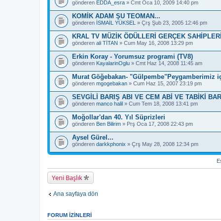
e
gönderen
EDDA_esra
» Cmt Oca 10, 2009 14:40 pm
s
a
KOMİK ADAM ŞU TEOMAN...
h
gönderen
İSMAİL YÜKSEL
» Çrş Şub 23, 2005 12:46 pm
i
p
KRAL TV MÜZİK ÖDÜLLERİ GERÇEK SAHİPLER
.
gönderen
ali TİTAN
» Cum May 16, 2008 13:29 pm
Erkin Koray - Yorumsuz programi (TV8)
gönderen
KayalarinOglu
» Cmt Haz 14, 2008 11:45 am
Murat Göğebakan- "Gülpembe"Peygamberimiz iç
gönderen
mgogebakan
» Cum Haz 15, 2007 23:19 pm
SEVGİLİ BARIŞ ABI VE CEM ABİ VE TABİKİ BA
gönderen
manco halil
» Cum Tem 18, 2008 13:41 pm
Moğollar'dan 40. Yıl Süprizleri
gönderen
Ben Bilirim
» Prş Oca 17, 2008 22:43 pm
Aysel Gürel...
gönderen
darkkphonix
» Çrş May 28, 2008 12:34 pm
Es
Yeni Başlık
Ana sayfaya dön
FORUM IZINLERI