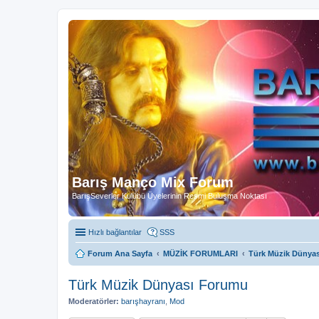
Barış Manço Mix Forum
BarışSeverler Kulübü Üyelerinin Resmi Buluşma Noktası
Hızlı bağlantılar
SSS
Forum Ana Sayfa
MÜZİK FORUMLARI
Türk Müzik Dünya
Türk Müzik Dünyası Forumu
Moderatörler:
barışhayranı
,
Mod