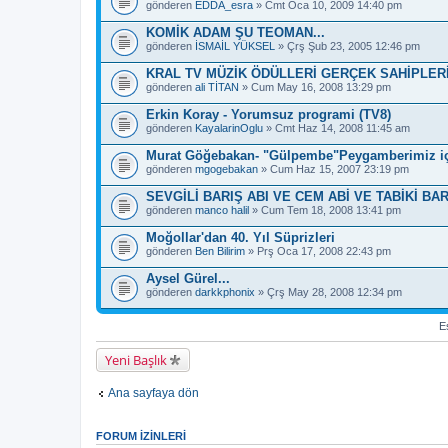
e
gönderen
EDDA_esra
» Cmt Oca 10, 2009 14:40 pm
s
a
KOMİK ADAM ŞU TEOMAN...
h
gönderen
İSMAİL YÜKSEL
» Çrş Şub 23, 2005 12:46 pm
i
p
KRAL TV MÜZİK ÖDÜLLERİ GERÇEK SAHİPLER
.
gönderen
ali TİTAN
» Cum May 16, 2008 13:29 pm
Erkin Koray - Yorumsuz programi (TV8)
gönderen
KayalarinOglu
» Cmt Haz 14, 2008 11:45 am
Murat Göğebakan- "Gülpembe"Peygamberimiz iç
gönderen
mgogebakan
» Cum Haz 15, 2007 23:19 pm
SEVGİLİ BARIŞ ABI VE CEM ABİ VE TABİKİ BA
gönderen
manco halil
» Cum Tem 18, 2008 13:41 pm
Moğollar'dan 40. Yıl Süprizleri
gönderen
Ben Bilirim
» Prş Oca 17, 2008 22:43 pm
Aysel Gürel...
gönderen
darkkphonix
» Çrş May 28, 2008 12:34 pm
Es
Yeni Başlık
Ana sayfaya dön
FORUM IZINLERI