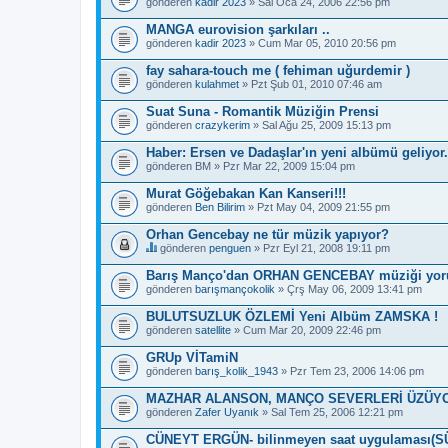
gönderen
kadir 2023
» Sal Oca 24, 2006 22:56 pm
a
ş
MANGA eurovision şarkıları ..
l
gönderen
ı
kadir 2023
» Cum Mar 05, 2010 20:56 pm
k
b
fay sahara-touch me ( fehiman uğurdemir )
i
gönderen
kulahmet
» Pzt Şub 01, 2010 07:46 am
r
a
Suat Suna - Romantik Müziğin Prensi
n
gönderen
crazykerim
» Sal Ağu 25, 2009 15:13 pm
k
e
Haber: Ersen ve Dadaşlar'ın yeni albümü geliyor.
t
e
gönderen
BM
» Pzr Mar 22, 2009 15:04 pm
s
a
Murat Göğebakan Kan Kanseri!!!
h
gönderen
Ben Bilirim
» Pzt May 04, 2009 21:55 pm
i
p
Orhan Gencebay ne tür müzik yapıyor?
.
gönderen
penguen
» Pzr Eyl 21, 2008 19:11 pm
B
u
Barış Manço'dan ORHAN GENCEBAY müziği yor
b
gönderen
barışmançokolik
» Çrş May 06, 2009 13:41 pm
a
ş
BULUTSUZLUK ÖZLEMİ Yeni Albüm ZAMSKA !
l
gönderen
ı
satellite
» Cum Mar 20, 2009 22:46 pm
k
b
GRUp VİTamiN
i
gönderen
barış_kolik_1943
» Pzr Tem 23, 2006 14:06 pm
r
a
MAZHAR ALANSON, MANÇO SEVERLERİ ÜZÜYO
n
gönderen
Zafer Uyanık
» Sal Tem 25, 2006 12:21 pm
k
e
CÜNEYT ERGÜN- bilinmeyen saat uygulaması(
t