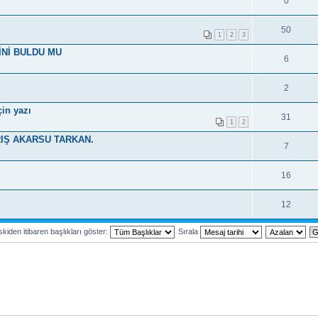
0
50
1
2
3
İNİ BULDU MU
6
2
in yazı
31
1
2
RIŞ AKARSU TARKAN.
7
16
12
kiden itibaren başlıkları göster:
Sırala