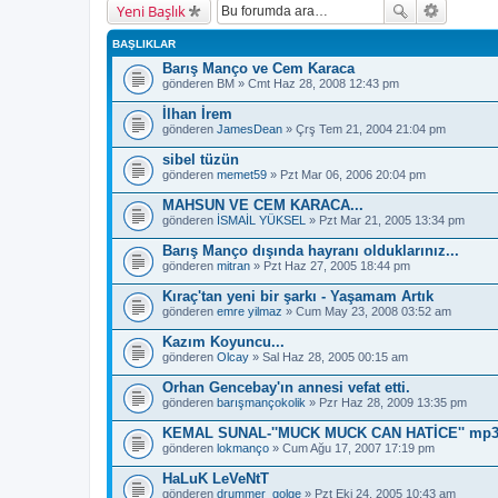
Yeni Başlık
BAŞLIKLAR
Barış Manço ve Cem Karaca
gönderen
BM
» Cmt Haz 28, 2008 12:43 pm
İlhan İrem
gönderen
JamesDean
» Çrş Tem 21, 2004 21:04 pm
sibel tüzün
gönderen
memet59
» Pzt Mar 06, 2006 20:04 pm
MAHSUN VE CEM KARACA...
gönderen
İSMAİL YÜKSEL
» Pzt Mar 21, 2005 13:34 pm
Barış Manço dışında hayranı olduklarınız...
gönderen
mitran
» Pzt Haz 27, 2005 18:44 pm
Kıraç'tan yeni bir şarkı - Yaşamam Artık
gönderen
emre yilmaz
» Cum May 23, 2008 03:52 am
Kazım Koyuncu...
gönderen
Olcay
» Sal Haz 28, 2005 00:15 am
Orhan Gencebay'ın annesi vefat etti.
gönderen
barışmançokolik
» Pzr Haz 28, 2009 13:35 pm
KEMAL SUNAL-''MUCK MUCK CAN HATİCE'' mp3
gönderen
lokmanço
» Cum Ağu 17, 2007 17:19 pm
HaLuK LeVeNtT
gönderen
drummer_golge
» Pzt Eki 24, 2005 10:43 am