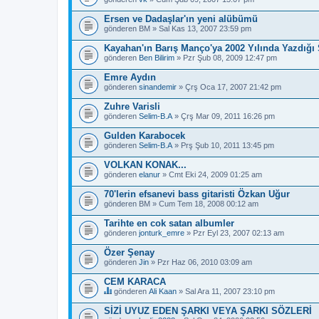
Ersen ve Dadaşlar'ın yeni alübümü
gönderen
BM
» Sal Kas 13, 2007 23:59 pm
Kayahan'ın Barış Manço'ya 2002 Yılında Yazdığı 
gönderen
Ben Bilirim
» Pzr Şub 08, 2009 12:47 pm
Emre Aydın
gönderen
sinandemir
» Çrş Oca 17, 2007 21:42 pm
Zuhre Varisli
gönderen
Selim-B.A
» Çrş Mar 09, 2011 16:26 pm
Gulden Karabocek
gönderen
Selim-B.A
» Prş Şub 10, 2011 13:45 pm
VOLKAN KONAK...
gönderen
elanur
» Cmt Eki 24, 2009 01:25 am
70'lerin efsanevi bass gitaristi Özkan Uğur
gönderen
BM
» Cum Tem 18, 2008 00:12 am
Tarihte en cok satan albumler
gönderen
jonturk_emre
» Pzr Eyl 23, 2007 02:13 am
Özer Şenay
gönderen
Jin
» Pzr Haz 06, 2010 03:09 am
CEM KARACA
gönderen
Ali Kaan
» Sal Ara 11, 2007 23:10 pm
B
u
SİZİ UYUZ EDEN ŞARKI VEYA ŞARKI SÖZLERİ
b