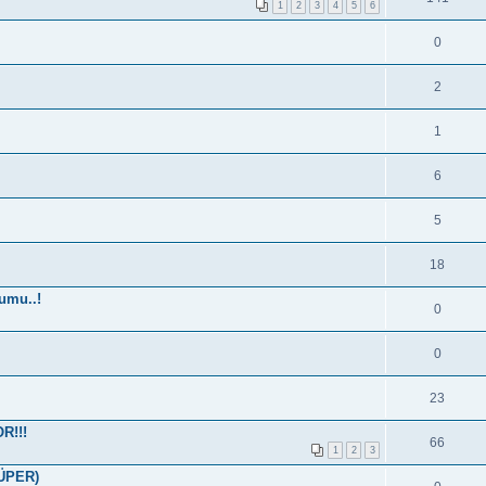
1
2
3
4
5
6
0
2
1
6
5
18
umu..!
0
0
23
R!!!
66
1
2
3
SÜPER)