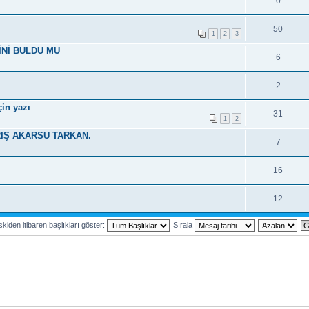
0
50
1
2
3
İNİ BULDU MU
6
2
in yazı
31
1
2
RIŞ AKARSU TARKAN.
7
16
12
kiden itibaren başlıkları göster:
Sırala