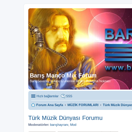
Barış Manço Mix Forum
BarışSeverler Kulübü Üyelerinin Resmi Buluşma Noktası
Hızlı bağlantılar
SSS
Forum Ana Sayfa
MÜZİK FORUMLARI
Türk Müzik Dünya
Türk Müzik Dünyası Forumu
Moderatörler:
barışhayranı
,
Mod