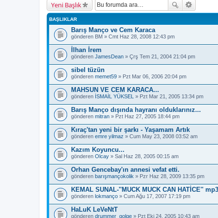
Yeni Başlık
BAŞLIKLAR
Barış Manço ve Cem Karaca
gönderen
BM
» Cmt Haz 28, 2008 12:43 pm
İlhan İrem
gönderen
JamesDean
» Çrş Tem 21, 2004 21:04 pm
sibel tüzün
gönderen
memet59
» Pzt Mar 06, 2006 20:04 pm
MAHSUN VE CEM KARACA...
gönderen
İSMAİL YÜKSEL
» Pzt Mar 21, 2005 13:34 pm
Barış Manço dışında hayranı olduklarınız...
gönderen
mitran
» Pzt Haz 27, 2005 18:44 pm
Kıraç'tan yeni bir şarkı - Yaşamam Artık
gönderen
emre yilmaz
» Cum May 23, 2008 03:52 am
Kazım Koyuncu...
gönderen
Olcay
» Sal Haz 28, 2005 00:15 am
Orhan Gencebay'ın annesi vefat etti.
gönderen
barışmançokolik
» Pzr Haz 28, 2009 13:35 pm
KEMAL SUNAL-''MUCK MUCK CAN HATİCE'' mp3
gönderen
lokmanço
» Cum Ağu 17, 2007 17:19 pm
HaLuK LeVeNtT
gönderen
drummer_golge
» Pzt Eki 24, 2005 10:43 am