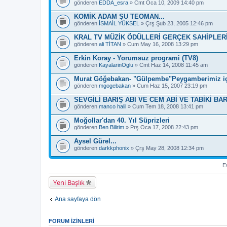
e
gönderen
EDDA_esra
» Cmt Oca 10, 2009 14:40 pm
s
a
KOMİK ADAM ŞU TEOMAN...
h
gönderen
İSMAİL YÜKSEL
» Çrş Şub 23, 2005 12:46 pm
i
p
KRAL TV MÜZİK ÖDÜLLERİ GERÇEK SAHİPLER
.
gönderen
ali TİTAN
» Cum May 16, 2008 13:29 pm
Erkin Koray - Yorumsuz programi (TV8)
gönderen
KayalarinOglu
» Cmt Haz 14, 2008 11:45 am
Murat Göğebakan- "Gülpembe"Peygamberimiz iç
gönderen
mgogebakan
» Cum Haz 15, 2007 23:19 pm
SEVGİLİ BARIŞ ABI VE CEM ABİ VE TABİKİ BA
gönderen
manco halil
» Cum Tem 18, 2008 13:41 pm
Moğollar'dan 40. Yıl Süprizleri
gönderen
Ben Bilirim
» Prş Oca 17, 2008 22:43 pm
Aysel Gürel...
gönderen
darkkphonix
» Çrş May 28, 2008 12:34 pm
Es
Yeni Başlık
Ana sayfaya dön
FORUM IZINLERI