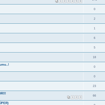
1
2
3
4
5
6
0
2
1
6
5
18
umu..!
0
0
23
R!!!
66
1
2
3
SÜPER)