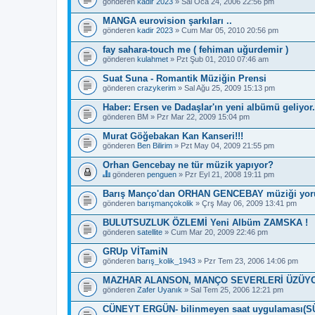
gönderen
kadir 2023
» Sal Oca 24, 2006 22:56 pm
a
ş
MANGA eurovision şarkıları ..
l
gönderen
ı
kadir 2023
» Cum Mar 05, 2010 20:56 pm
k
b
fay sahara-touch me ( fehiman uğurdemir )
i
gönderen
kulahmet
» Pzt Şub 01, 2010 07:46 am
r
a
Suat Suna - Romantik Müziğin Prensi
n
gönderen
crazykerim
» Sal Ağu 25, 2009 15:13 pm
k
e
Haber: Ersen ve Dadaşlar'ın yeni albümü geliyor.
t
e
gönderen
BM
» Pzr Mar 22, 2009 15:04 pm
s
a
Murat Göğebakan Kan Kanseri!!!
h
gönderen
Ben Bilirim
» Pzt May 04, 2009 21:55 pm
i
p
Orhan Gencebay ne tür müzik yapıyor?
.
gönderen
penguen
» Pzr Eyl 21, 2008 19:11 pm
B
u
Barış Manço'dan ORHAN GENCEBAY müziği yor
b
gönderen
barışmançokolik
» Çrş May 06, 2009 13:41 pm
a
ş
BULUTSUZLUK ÖZLEMİ Yeni Albüm ZAMSKA !
l
gönderen
ı
satellite
» Cum Mar 20, 2009 22:46 pm
k
b
GRUp VİTamiN
i
gönderen
barış_kolik_1943
» Pzr Tem 23, 2006 14:06 pm
r
a
MAZHAR ALANSON, MANÇO SEVERLERİ ÜZÜYO
n
gönderen
Zafer Uyanık
» Sal Tem 25, 2006 12:21 pm
k
e
CÜNEYT ERGÜN- bilinmeyen saat uygulaması(
t