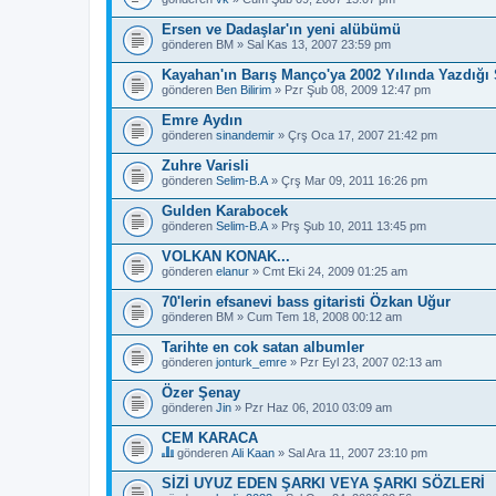
Ersen ve Dadaşlar'ın yeni alübümü
gönderen
BM
» Sal Kas 13, 2007 23:59 pm
Kayahan'ın Barış Manço'ya 2002 Yılında Yazdığı 
gönderen
Ben Bilirim
» Pzr Şub 08, 2009 12:47 pm
Emre Aydın
gönderen
sinandemir
» Çrş Oca 17, 2007 21:42 pm
Zuhre Varisli
gönderen
Selim-B.A
» Çrş Mar 09, 2011 16:26 pm
Gulden Karabocek
gönderen
Selim-B.A
» Prş Şub 10, 2011 13:45 pm
VOLKAN KONAK...
gönderen
elanur
» Cmt Eki 24, 2009 01:25 am
70'lerin efsanevi bass gitaristi Özkan Uğur
gönderen
BM
» Cum Tem 18, 2008 00:12 am
Tarihte en cok satan albumler
gönderen
jonturk_emre
» Pzr Eyl 23, 2007 02:13 am
Özer Şenay
gönderen
Jin
» Pzr Haz 06, 2010 03:09 am
CEM KARACA
gönderen
Ali Kaan
» Sal Ara 11, 2007 23:10 pm
B
u
SİZİ UYUZ EDEN ŞARKI VEYA ŞARKI SÖZLERİ
b