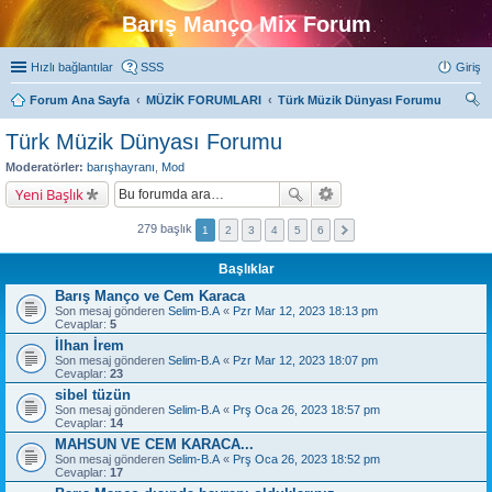
Barış Manço Mix Forum
Hızlı bağlantılar
SSS
Giriş
Forum Ana Sayfa
MÜZİK FORUMLARI
Türk Müzik Dünyası Forumu
ra
Türk Müzik Dünyası Forumu
Moderatörler:
barışhayranı
,
Mod
Yeni Başlık
279 başlık
1
2
3
4
5
6
Başlıklar
Barış Manço ve Cem Karaca
Son mesaj gönderen
Selim-B.A
«
Pzr Mar 12, 2023 18:13 pm
Cevaplar:
5
İlhan İrem
Son mesaj gönderen
Selim-B.A
«
Pzr Mar 12, 2023 18:07 pm
Cevaplar:
23
sibel tüzün
Son mesaj gönderen
Selim-B.A
«
Prş Oca 26, 2023 18:57 pm
Cevaplar:
14
MAHSUN VE CEM KARACA...
Son mesaj gönderen
Selim-B.A
«
Prş Oca 26, 2023 18:52 pm
Cevaplar:
17