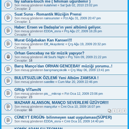
fay sahara-touch me ( fehiman uğurdemir )
Son mesaj gönderen
kulahmet
«
Sal Şub 02, 2010 23:02 pm
Cevaplar:
2
Suat Suna - Romantik Müziğin Prensi
Son mesaj gönderen
rainsunster
«
Pzt Ağu 31, 2009 20:47 pm
Cevaplar:
1
Haber: Ersen ve Dadaşlar'ın yeni albümü geliyor.
Son mesaj gönderen
EDDA_esra
«
Prş Ağu 27, 2009 16:26 pm
Cevaplar:
6
Murat Göğebakan Kan Kanseri!!!
Son mesaj gönderen
Elif_Akaydeniz
«
Çrş Ağu 19, 2009 20:32 pm
Cevaplar:
5
Orhan Gencebay ne tür müzik yapıyor?
Son mesaj gönderen
All Soul's Night
«
Prş Tem 09, 2009 21:22 pm
Cevaplar:
18
Barış Manço'dan ORHAN GENCEBAY müziği yorumu..!
Son mesaj gönderen
barışmançokolik
«
Çrş May 06, 2009 13:41 pm
BULUTSUZLUK ÖZLEMİ Yeni Albüm ZAMSKA !
Son mesaj gönderen
satellite
«
Cum Mar 20, 2009 22:46 pm
GRUp VİTamiN
Son mesaj gönderen
pis__mikrop
«
Pzt Oca 12, 2009 23:06 pm
Cevaplar:
23
MAZHAR ALANSON, MANÇO SEVERLERİ ÜZÜYOR!!!
Son mesaj gönderen
mançofur
«
Cmt Oca 10, 2009 16:07 pm
Cevaplar:
66
1
2
3
CÜNEYT ERGÜN- bilinmeyen saat uygulaması(SÜPER)
Son mesaj gönderen
EDDA_esra
«
Cmt Oca 10, 2009 14:40 pm