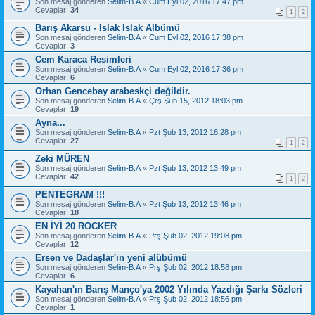
Son mesaj gönderen
Selim-B.A
«
Cum Eyl 02, 2016 17:47 pm
Cevaplar:
34
1
2
Barış Akarsu - Islak Islak Albümü
Son mesaj gönderen
Selim-B.A
«
Cum Eyl 02, 2016 17:38 pm
Cevaplar:
3
Cem Karaca Resimleri
Son mesaj gönderen
Selim-B.A
«
Cum Eyl 02, 2016 17:36 pm
Cevaplar:
6
Orhan Gencebay arabeskçi değildir.
Son mesaj gönderen
Selim-B.A
«
Çrş Şub 15, 2012 18:03 pm
Cevaplar:
19
Ayna...
Son mesaj gönderen
Selim-B.A
«
Pzt Şub 13, 2012 16:28 pm
Cevaplar:
27
1
2
Zeki MÜREN
Son mesaj gönderen
Selim-B.A
«
Pzt Şub 13, 2012 13:49 pm
Cevaplar:
42
1
2
PENTEGRAM !!!
Son mesaj gönderen
Selim-B.A
«
Pzt Şub 13, 2012 13:46 pm
Cevaplar:
18
EN İYİ 20 ROCKER
Son mesaj gönderen
Selim-B.A
«
Prş Şub 02, 2012 19:08 pm
Cevaplar:
12
Ersen ve Dadaşlar'ın yeni alübümü
Son mesaj gönderen
Selim-B.A
«
Prş Şub 02, 2012 18:58 pm
Cevaplar:
6
Kayahan'ın Barış Manço'ya 2002 Yılında Yazdığı Şarkı Sözleri
Son mesaj gönderen
Selim-B.A
«
Prş Şub 02, 2012 18:56 pm
Cevaplar:
1