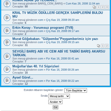
KOMİK ADAM ŞU TEOMAN...
Son mesaj gönderen
BARIŞ_CEM_BARIŞ
«
Cum Kas 28, 2008 11:04 am
Cevaplar:
50
1
2
3
KRAL TV MÜZİK ÖDÜLLERİ GERÇEK SAHİPLERİNİ BULDU
MU
Son mesaj gönderen
com
«
Çrş Kas 19, 2008 09:20 am
Cevaplar:
6
Erkin Koray - Yorumsuz programi (TV8)
Son mesaj gönderen
com
«
Çrş Kas 19, 2008 09:17 am
Cevaplar:
2
Murat Göğebakan- "Gülpembe"Peygamberimiz için yazı
Son mesaj gönderen
com
«
Çrş Kas 19, 2008 09:15 am
Cevaplar:
31
1
2
SEVGİLİ BARIŞ ABI VE CEM ABİ VE TABİKİ BARIŞ AKARSU
TARKAN.
Son mesaj gönderen
com
«
Pzr Kas 16, 2008 00:41 am
Cevaplar:
7
Moğollar'dan 40. Yıl Süprizleri
Son mesaj gönderen
com
«
Pzr Kas 16, 2008 00:26 am
Cevaplar:
16
Aysel Gürel...
Son mesaj gönderen
com
«
Pzr Kas 16, 2008 00:22 am
Cevaplar:
12
Eskiden itibaren başlıkları göster:
Sırala