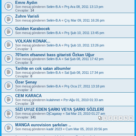
Emre Aydın
Son mesaj gönderen
Selim-B.A
«
Prş Ara 08, 2011 13:13 pm
Cevaplar:
14
Zuhre Varisli
Son mesaj gönderen
Selim-B.A
«
Çrş Mar 09, 2011 16:26 pm
Gulden Karabocek
Son mesaj gönderen
Selim-B.A
«
Prş Şub 10, 2011 13:45 pm
VOLKAN KONAK...
Son mesaj gönderen
Selim-B.A
«
Prş Şub 10, 2011 13:26 pm
Cevaplar:
1
70'lerin efsanevi bass gitaristi Özkan Uğur
Son mesaj gönderen
Selim-B.A
«
Sal Şub 08, 2011 17:42 pm
Cevaplar:
5
Tarihte en cok satan albumler
Son mesaj gönderen
Selim-B.A
«
Sal Şub 08, 2011 17:34 pm
Cevaplar:
8
Özer Şenay
Son mesaj gönderen
Selim-B.A
«
Prş Oca 27, 2011 13:18 pm
Cevaplar:
2
CEM KARACA
Son mesaj gönderen
kulahmet
«
Pzr Ağu 01, 2010 01:33 am
Cevaplar:
19
SİZİ UYUZ EDEN ŞARKI VEYA ŞARKI SÖZLERİ
Son mesaj gönderen
DjCagatay
«
Sal Mar 23, 2010 01:27 am
Cevaplar:
141
1
2
3
4
5
6
MANGA eurovision şarkıları ..
Son mesaj gönderen
kadir 2023
«
Cum Mar 05, 2010 20:56 pm