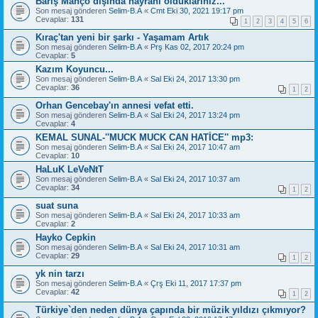
Barış Manço dışında hayranı olduklarınız...
Son mesaj gönderen
Selim-B.A
«
Cmt Eki 30, 2021 19:17 pm
Cevaplar:
131
1
2
3
4
5
6
Kıraç'tan yeni bir şarkı - Yaşamam Artık
Son mesaj gönderen
Selim-B.A
«
Prş Kas 02, 2017 20:24 pm
Cevaplar:
5
Kazım Koyuncu...
Son mesaj gönderen
Selim-B.A
«
Sal Eki 24, 2017 13:30 pm
Cevaplar:
36
1
2
Orhan Gencebay'ın annesi vefat etti.
Son mesaj gönderen
Selim-B.A
«
Sal Eki 24, 2017 13:24 pm
Cevaplar:
4
KEMAL SUNAL-''MUCK MUCK CAN HATİCE'' mp3:
Son mesaj gönderen
Selim-B.A
«
Sal Eki 24, 2017 10:47 am
Cevaplar:
10
HaLuK LeVeNtT
Son mesaj gönderen
Selim-B.A
«
Sal Eki 24, 2017 10:37 am
Cevaplar:
34
1
2
suat suna
Son mesaj gönderen
Selim-B.A
«
Sal Eki 24, 2017 10:33 am
Cevaplar:
2
Hayko Cepkin
Son mesaj gönderen
Selim-B.A
«
Sal Eki 24, 2017 10:31 am
Cevaplar:
29
1
2
yk nin tarzı
Son mesaj gönderen
Selim-B.A
«
Çrş Eki 11, 2017 17:37 pm
Cevaplar:
42
1
2
Türkiye`den neden dünya çapında bir müzik yıldızı çıkmıyor?