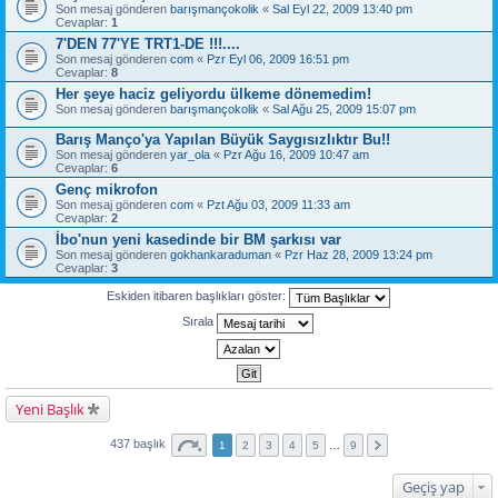
Son mesaj gönderen
barışmançokolik
«
Sal Eyl 22, 2009 13:40 pm
Cevaplar:
1
7'DEN 77'YE TRT1-DE !!!....
Son mesaj gönderen
com
«
Pzr Eyl 06, 2009 16:51 pm
Cevaplar:
8
Her şeye haciz geliyordu ülkeme dönemedim!
Son mesaj gönderen
barışmançokolik
«
Sal Ağu 25, 2009 15:07 pm
Barış Manço'ya Yapılan Büyük Saygısızlıktır Bu!!
Son mesaj gönderen
yar_ola
«
Pzr Ağu 16, 2009 10:47 am
Cevaplar:
6
Genç mikrofon
Son mesaj gönderen
com
«
Pzt Ağu 03, 2009 11:33 am
Cevaplar:
2
İbo'nun yeni kasedinde bir BM şarkısı var
Son mesaj gönderen
gokhankaraduman
«
Pzr Haz 28, 2009 13:24 pm
Cevaplar:
3
Eskiden itibaren başlıkları göster:
Sırala
Yeni Başlık
437 başlık
1
2
3
4
5
…
9
Geçiş yap