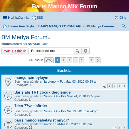
Barış Manço Mix Forum
Hızlı bağlantılar
SSS
Giriş
Forum Ana Sayfa
BARIŞ MANÇO FORUMLARI
BM Medya Forumu
ra
BM Medya Forumu
Moderatörler:
barışhayranı
,
Mod
Yeni Başlık
437 başlık
1
2
3
4
5
…
9
Başlıklar
manço için oylayın
Son mesaj gönderen
farukmtx
«
Pzt May 03, 2010 00:29 am
Cevaplar:
90
1
2
3
4
Barış abi TRT çocuk dergisinde
Son mesaj gönderen
Selim-B.A
«
Prş May 24, 2018 19:50 pm
Cevaplar:
1
7den 77ye tişörtler
Son mesaj gönderen
Selim-B.A
«
Prş Nis 19, 2018 14:24 pm
Cevaplar:
1
barış manço sabetayist miydi?
Son mesaj gönderen
mirze
«
Sal Ara 25, 2012 16:01 pm
Cevaplar:
29
1
2