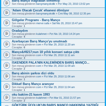
Barış Manço viagradan ölmemiş!
Son mesaj gönderen
barışmançokolik
«
Pzr May 23, 2010 13:02 pm
'Adam Olacak Çocuk' efsanesi dönüyor
Son mesaj gönderen
barışmançokolik
«
Cmt May 08, 2010 12:35 pm
Gölgeler Programı - Barış Manço
Son mesaj gönderen
merve safa
«
Sal Nis 20, 2010 15:47 pm
Cevaplar:
1
Oradaydım
Son mesaj gönderen
kulahmet
«
Pzt Nis 19, 2010 14:24 pm
Cevaplar:
4
Azerbaycan Barış Manço'yu unutmadı
Son mesaj gönderen
com
«
Pzt Mar 29, 2010 11:20 am
Cevaplar:
6
Manço&#8217;nun 18 yıllık konseri satışa çıktı
Son mesaj gönderen
com
«
Pzt Mar 29, 2010 11:11 am
Cevaplar:
3
İSKENDER PALA'NIN KALEMİNDEN BARIŞ MANÇO...
Son mesaj gönderen
com
«
Pzt Mar 29, 2010 11:09 am
Cevaplar:
2
Barış abinin şarkısı dizi oldu
Son mesaj gönderen
com
«
Pzt Mar 29, 2010 11:06 am
Cevaplar:
1
Dikkat! Barış Manço aranıyor
Son mesaj gönderen
com
«
Pzt Mar 29, 2010 11:04 am
Cevaplar:
1
oku bakiim-21 kasım 1993
Son mesaj gönderen
kulahmet
«
Pzt Mar 01, 2010 21:57 pm
Cevaplar:
2
GÖKTÜRK ÜÇOLUK'UN BARIŞ MANÇO HAKKINDA YAZDIĞI