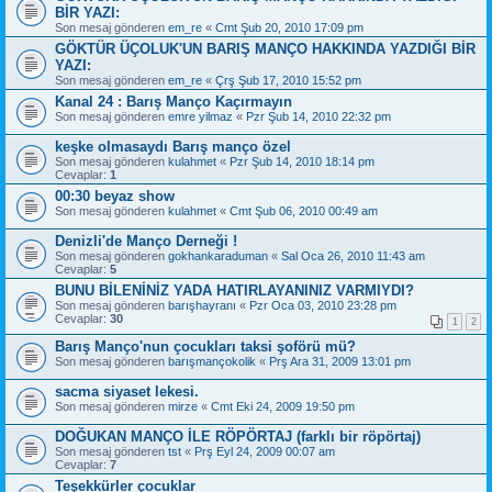
BİR YAZI:
Son mesaj gönderen
em_re
«
Cmt Şub 20, 2010 17:09 pm
GÖKTÜR ÜÇOLUK'UN BARIŞ MANÇO HAKKINDA YAZDIĞI BİR
YAZI:
Son mesaj gönderen
em_re
«
Çrş Şub 17, 2010 15:52 pm
Kanal 24 : Barış Manço Kaçırmayın
Son mesaj gönderen
emre yilmaz
«
Pzr Şub 14, 2010 22:32 pm
keşke olmasaydı Barış manço özel
Son mesaj gönderen
kulahmet
«
Pzr Şub 14, 2010 18:14 pm
Cevaplar:
1
00:30 beyaz show
Son mesaj gönderen
kulahmet
«
Cmt Şub 06, 2010 00:49 am
Denizli'de Manço Derneği !
Son mesaj gönderen
gokhankaraduman
«
Sal Oca 26, 2010 11:43 am
Cevaplar:
5
BUNU BİLENİNİZ YADA HATIRLAYANINIZ VARMIYDI?
Son mesaj gönderen
barışhayranı
«
Pzr Oca 03, 2010 23:28 pm
Cevaplar:
30
1
2
Barış Manço'nun çocukları taksi şoförü mü?
Son mesaj gönderen
barışmançokolik
«
Prş Ara 31, 2009 13:01 pm
sacma siyaset lekesi.
Son mesaj gönderen
mirze
«
Cmt Eki 24, 2009 19:50 pm
DOĞUKAN MANÇO İLE RÖPÖRTAJ (farklı bir röpörtaj)
Son mesaj gönderen
tst
«
Prş Eyl 24, 2009 00:07 am
Cevaplar:
7
Teşekkürler çocuklar