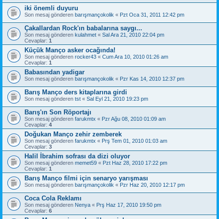
iki önemli duyuru
Son mesaj gönderen
barışmançokolik
«
Pzt Oca 31, 2011 12:42 pm
Çakallardan Rock'ın babalarına saygı...
Son mesaj gönderen
kulahmet
«
Sal Ara 21, 2010 22:04 pm
Cevaplar:
1
Küçük Manço asker ocağında!
Son mesaj gönderen
rocker43
«
Cum Ara 10, 2010 01:26 am
Cevaplar:
1
Babasından yadigar
Son mesaj gönderen
barışmançokolik
«
Pzr Kas 14, 2010 12:37 pm
Barış Manço ders kitaplarına girdi
Son mesaj gönderen
tst
«
Sal Eyl 21, 2010 19:23 pm
Barış'ın Son Röportajı
Son mesaj gönderen
farukmtx
«
Pzr Ağu 08, 2010 01:09 am
Cevaplar:
4
Doğukan Manço zehir zemberek
Son mesaj gönderen
farukmtx
«
Prş Tem 01, 2010 01:03 am
Cevaplar:
3
Halil İbrahim sofrası da dizi oluyor
Son mesaj gönderen
memet59
«
Pzt Haz 28, 2010 17:22 pm
Cevaplar:
1
Barış Manço filmi için senaryo yarışması
Son mesaj gönderen
barışmançokolik
«
Pzr Haz 20, 2010 12:17 pm
Coca Cola Reklamı
Son mesaj gönderen
Nenya
«
Prş Haz 17, 2010 19:50 pm
Cevaplar:
6