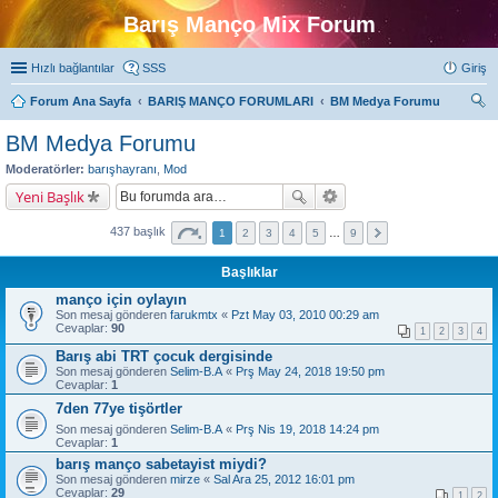
Barış Manço Mix Forum
Hızlı bağlantılar
SSS
Giriş
Forum Ana Sayfa
BARIŞ MANÇO FORUMLARI
BM Medya Forumu
ra
BM Medya Forumu
Moderatörler:
barışhayranı
,
Mod
Yeni Başlık
437 başlık
1
2
3
4
5
…
9
Başlıklar
manço için oylayın
Son mesaj gönderen
farukmtx
«
Pzt May 03, 2010 00:29 am
Cevaplar:
90
1
2
3
4
Barış abi TRT çocuk dergisinde
Son mesaj gönderen
Selim-B.A
«
Prş May 24, 2018 19:50 pm
Cevaplar:
1
7den 77ye tişörtler
Son mesaj gönderen
Selim-B.A
«
Prş Nis 19, 2018 14:24 pm
Cevaplar:
1
barış manço sabetayist miydi?
Son mesaj gönderen
mirze
«
Sal Ara 25, 2012 16:01 pm
Cevaplar:
29
1
2