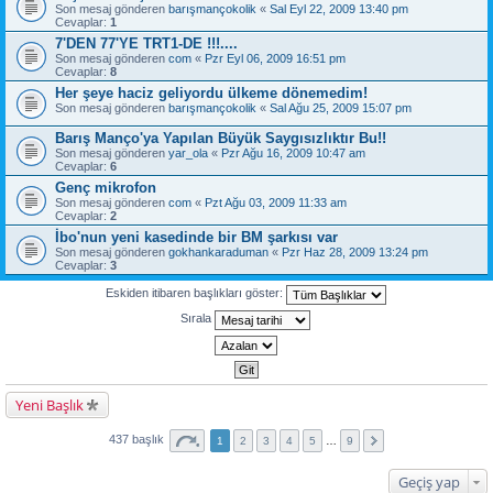
Son mesaj gönderen
barışmançokolik
«
Sal Eyl 22, 2009 13:40 pm
Cevaplar:
1
7'DEN 77'YE TRT1-DE !!!....
Son mesaj gönderen
com
«
Pzr Eyl 06, 2009 16:51 pm
Cevaplar:
8
Her şeye haciz geliyordu ülkeme dönemedim!
Son mesaj gönderen
barışmançokolik
«
Sal Ağu 25, 2009 15:07 pm
Barış Manço'ya Yapılan Büyük Saygısızlıktır Bu!!
Son mesaj gönderen
yar_ola
«
Pzr Ağu 16, 2009 10:47 am
Cevaplar:
6
Genç mikrofon
Son mesaj gönderen
com
«
Pzt Ağu 03, 2009 11:33 am
Cevaplar:
2
İbo'nun yeni kasedinde bir BM şarkısı var
Son mesaj gönderen
gokhankaraduman
«
Pzr Haz 28, 2009 13:24 pm
Cevaplar:
3
Eskiden itibaren başlıkları göster:
Sırala
Yeni Başlık
437 başlık
1
2
3
4
5
…
9
Geçiş yap