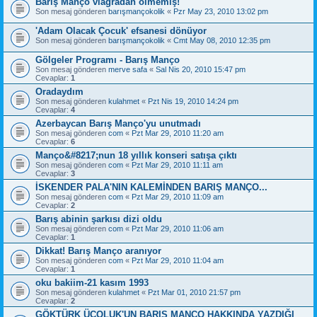
Barış Manço viagradan ölmemiş!
Son mesaj gönderen
barışmançokolik
«
Pzr May 23, 2010 13:02 pm
'Adam Olacak Çocuk' efsanesi dönüyor
Son mesaj gönderen
barışmançokolik
«
Cmt May 08, 2010 12:35 pm
Gölgeler Programı - Barış Manço
Son mesaj gönderen
merve safa
«
Sal Nis 20, 2010 15:47 pm
Cevaplar:
1
Oradaydım
Son mesaj gönderen
kulahmet
«
Pzt Nis 19, 2010 14:24 pm
Cevaplar:
4
Azerbaycan Barış Manço'yu unutmadı
Son mesaj gönderen
com
«
Pzt Mar 29, 2010 11:20 am
Cevaplar:
6
Manço&#8217;nun 18 yıllık konseri satışa çıktı
Son mesaj gönderen
com
«
Pzt Mar 29, 2010 11:11 am
Cevaplar:
3
İSKENDER PALA'NIN KALEMİNDEN BARIŞ MANÇO...
Son mesaj gönderen
com
«
Pzt Mar 29, 2010 11:09 am
Cevaplar:
2
Barış abinin şarkısı dizi oldu
Son mesaj gönderen
com
«
Pzt Mar 29, 2010 11:06 am
Cevaplar:
1
Dikkat! Barış Manço aranıyor
Son mesaj gönderen
com
«
Pzt Mar 29, 2010 11:04 am
Cevaplar:
1
oku bakiim-21 kasım 1993
Son mesaj gönderen
kulahmet
«
Pzt Mar 01, 2010 21:57 pm
Cevaplar:
2
GÖKTÜRK ÜÇOLUK'UN BARIŞ MANÇO HAKKINDA YAZDIĞI