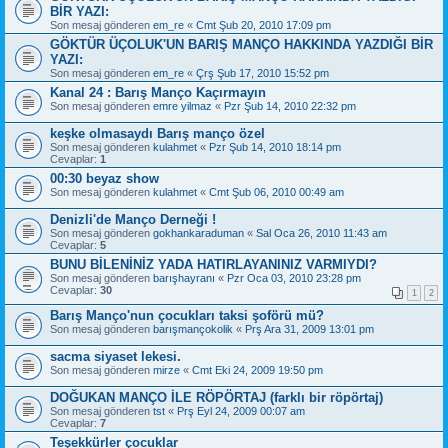
BİR YAZI:
Son mesaj gönderen
em_re
«
Cmt Şub 20, 2010 17:09 pm
GÖKTÜR ÜÇOLUK'UN BARIŞ MANÇO HAKKINDA YAZDIĞI BİR
YAZI:
Son mesaj gönderen
em_re
«
Çrş Şub 17, 2010 15:52 pm
Kanal 24 : Barış Manço Kaçırmayın
Son mesaj gönderen
emre yilmaz
«
Pzr Şub 14, 2010 22:32 pm
keşke olmasaydı Barış manço özel
Son mesaj gönderen
kulahmet
«
Pzr Şub 14, 2010 18:14 pm
Cevaplar:
1
00:30 beyaz show
Son mesaj gönderen
kulahmet
«
Cmt Şub 06, 2010 00:49 am
Denizli'de Manço Derneği !
Son mesaj gönderen
gokhankaraduman
«
Sal Oca 26, 2010 11:43 am
Cevaplar:
5
BUNU BİLENİNİZ YADA HATIRLAYANINIZ VARMIYDI?
Son mesaj gönderen
barışhayranı
«
Pzr Oca 03, 2010 23:28 pm
Cevaplar:
30
1
2
Barış Manço'nun çocukları taksi şoförü mü?
Son mesaj gönderen
barışmançokolik
«
Prş Ara 31, 2009 13:01 pm
sacma siyaset lekesi.
Son mesaj gönderen
mirze
«
Cmt Eki 24, 2009 19:50 pm
DOĞUKAN MANÇO İLE RÖPÖRTAJ (farklı bir röpörtaj)
Son mesaj gönderen
tst
«
Prş Eyl 24, 2009 00:07 am
Cevaplar:
7
Teşekkürler çocuklar