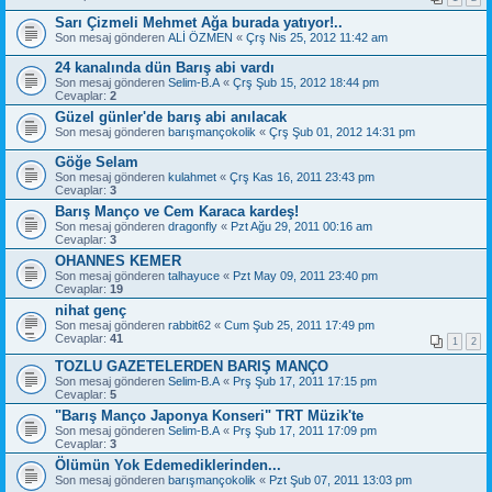
Sarı Çizmeli Mehmet Ağa burada yatıyor!..
Son mesaj gönderen
ALİ ÖZMEN
«
Çrş Nis 25, 2012 11:42 am
24 kanalında dün Barış abi vardı
Son mesaj gönderen
Selim-B.A
«
Çrş Şub 15, 2012 18:44 pm
Cevaplar:
2
Güzel günler'de barış abi anılacak
Son mesaj gönderen
barışmançokolik
«
Çrş Şub 01, 2012 14:31 pm
Göğe Selam
Son mesaj gönderen
kulahmet
«
Çrş Kas 16, 2011 23:43 pm
Cevaplar:
3
Barış Manço ve Cem Karaca kardeş!
Son mesaj gönderen
dragonfly
«
Pzt Ağu 29, 2011 00:16 am
Cevaplar:
3
OHANNES KEMER
Son mesaj gönderen
talhayuce
«
Pzt May 09, 2011 23:40 pm
Cevaplar:
19
nihat genç
Son mesaj gönderen
rabbit62
«
Cum Şub 25, 2011 17:49 pm
Cevaplar:
41
1
2
TOZLU GAZETELERDEN BARIŞ MANÇO
Son mesaj gönderen
Selim-B.A
«
Prş Şub 17, 2011 17:15 pm
Cevaplar:
5
"Barış Manço Japonya Konseri" TRT Müzik'te
Son mesaj gönderen
Selim-B.A
«
Prş Şub 17, 2011 17:09 pm
Cevaplar:
3
Ölümün Yok Edemediklerinden...
Son mesaj gönderen
barışmançokolik
«
Pzt Şub 07, 2011 13:03 pm