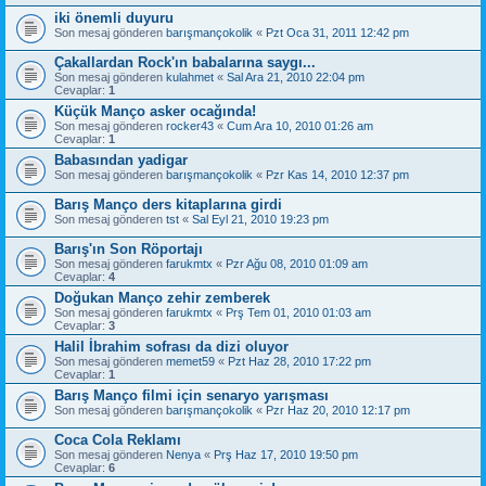
iki önemli duyuru
Son mesaj gönderen
barışmançokolik
«
Pzt Oca 31, 2011 12:42 pm
Çakallardan Rock'ın babalarına saygı...
Son mesaj gönderen
kulahmet
«
Sal Ara 21, 2010 22:04 pm
Cevaplar:
1
Küçük Manço asker ocağında!
Son mesaj gönderen
rocker43
«
Cum Ara 10, 2010 01:26 am
Cevaplar:
1
Babasından yadigar
Son mesaj gönderen
barışmançokolik
«
Pzr Kas 14, 2010 12:37 pm
Barış Manço ders kitaplarına girdi
Son mesaj gönderen
tst
«
Sal Eyl 21, 2010 19:23 pm
Barış'ın Son Röportajı
Son mesaj gönderen
farukmtx
«
Pzr Ağu 08, 2010 01:09 am
Cevaplar:
4
Doğukan Manço zehir zemberek
Son mesaj gönderen
farukmtx
«
Prş Tem 01, 2010 01:03 am
Cevaplar:
3
Halil İbrahim sofrası da dizi oluyor
Son mesaj gönderen
memet59
«
Pzt Haz 28, 2010 17:22 pm
Cevaplar:
1
Barış Manço filmi için senaryo yarışması
Son mesaj gönderen
barışmançokolik
«
Pzr Haz 20, 2010 12:17 pm
Coca Cola Reklamı
Son mesaj gönderen
Nenya
«
Prş Haz 17, 2010 19:50 pm
Cevaplar:
6