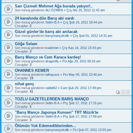
Sarı Çizmeli Mehmet Ağa burada yatıyor!..
Son mesaj gönderen
ALİ ÖZMEN
«
Çrş Nis 25, 2012 11:42 am
24 kanalında dün Barış abi vardı
Son mesaj gönderen
Selim-B.A
«
Çrş Şub 15, 2012 18:44 pm
Cevaplar:
2
Güzel günler'de barış abi anılacak
Son mesaj gönderen
barışmançokolik
«
Çrş Şub 01, 2012 14:31 pm
Göğe Selam
Son mesaj gönderen
kulahmet
«
Çrş Kas 16, 2011 23:43 pm
Cevaplar:
3
Barış Manço ve Cem Karaca kardeş!
Son mesaj gönderen
dragonfly
«
Pzt Ağu 29, 2011 00:16 am
Cevaplar:
3
OHANNES KEMER
Son mesaj gönderen
talhayuce
«
Pzt May 09, 2011 23:40 pm
Cevaplar:
19
nihat genç
Son mesaj gönderen
rabbit62
«
Cum Şub 25, 2011 17:49 pm
Cevaplar:
41
1
2
TOZLU GAZETELERDEN BARIŞ MANÇO
Son mesaj gönderen
Selim-B.A
«
Prş Şub 17, 2011 17:15 pm
Cevaplar:
5
"Barış Manço Japonya Konseri" TRT Müzik'te
Son mesaj gönderen
Selim-B.A
«
Prş Şub 17, 2011 17:09 pm
Cevaplar:
3
Ölümün Yok Edemediklerinden...
Son mesaj gönderen
barışmançokolik
«
Pzt Şub 07, 2011 13:03 pm