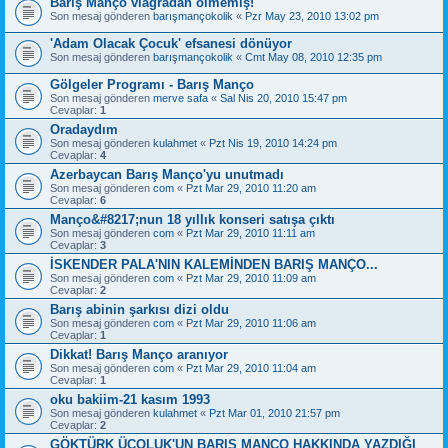
Barış Manço viagradan ölmemiş!
Son mesaj gönderen
barışmançokolik
«
Pzr May 23, 2010 13:02 pm
'Adam Olacak Çocuk' efsanesi dönüyor
Son mesaj gönderen
barışmançokolik
«
Cmt May 08, 2010 12:35 pm
Gölgeler Programı - Barış Manço
Son mesaj gönderen
merve safa
«
Sal Nis 20, 2010 15:47 pm
Cevaplar:
1
Oradaydım
Son mesaj gönderen
kulahmet
«
Pzt Nis 19, 2010 14:24 pm
Cevaplar:
4
Azerbaycan Barış Manço'yu unutmadı
Son mesaj gönderen
com
«
Pzt Mar 29, 2010 11:20 am
Cevaplar:
6
Manço&#8217;nun 18 yıllık konseri satışa çıktı
Son mesaj gönderen
com
«
Pzt Mar 29, 2010 11:11 am
Cevaplar:
3
İSKENDER PALA'NIN KALEMİNDEN BARIŞ MANÇO...
Son mesaj gönderen
com
«
Pzt Mar 29, 2010 11:09 am
Cevaplar:
2
Barış abinin şarkısı dizi oldu
Son mesaj gönderen
com
«
Pzt Mar 29, 2010 11:06 am
Cevaplar:
1
Dikkat! Barış Manço aranıyor
Son mesaj gönderen
com
«
Pzt Mar 29, 2010 11:04 am
Cevaplar:
1
oku bakiim-21 kasım 1993
Son mesaj gönderen
kulahmet
«
Pzt Mar 01, 2010 21:57 pm
Cevaplar:
2
GÖKTÜRK ÜÇOLUK'UN BARIŞ MANÇO HAKKINDA YAZDIĞI