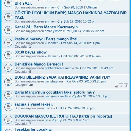
BİR YAZI:
Son mesaj gönderen
em_re
«
Cmt Şub 20, 2010 17:09 pm
GÖKTÜR ÜÇOLUK'UN BARIŞ MANÇO HAKKINDA YAZDIĞI BİR
YAZI:
Son mesaj gönderen
em_re
«
Çrş Şub 17, 2010 15:52 pm
Kanal 24 : Barış Manço Kaçırmayın
Son mesaj gönderen
emre yilmaz
«
Pzr Şub 14, 2010 22:32 pm
keşke olmasaydı Barış manço özel
Son mesaj gönderen
kulahmet
«
Pzr Şub 14, 2010 18:14 pm
Cevaplar:
1
00:30 beyaz show
Son mesaj gönderen
kulahmet
«
Cmt Şub 06, 2010 00:49 am
Denizli'de Manço Derneği !
Son mesaj gönderen
gokhankaraduman
«
Sal Oca 26, 2010 11:43 am
Cevaplar:
5
BUNU BİLENİNİZ YADA HATIRLAYANINIZ VARMIYDI?
Son mesaj gönderen
barışhayranı
«
Pzr Oca 03, 2010 23:28 pm
Cevaplar:
30
1
2
Barış Manço'nun çocukları taksi şoförü mü?
Son mesaj gönderen
barışmançokolik
«
Prş Ara 31, 2009 13:01 pm
sacma siyaset lekesi.
Son mesaj gönderen
mirze
«
Cmt Eki 24, 2009 19:50 pm
DOĞUKAN MANÇO İLE RÖPÖRTAJ (farklı bir röpörtaj)
Son mesaj gönderen
tst
«
Prş Eyl 24, 2009 00:07 am
Cevaplar:
7
Teşekkürler çocuklar