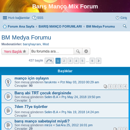
Barış Manço Mix Forum
Hızlı bağlantılar
SSS
Giriş
Forum Ana Sayfa
BARIŞ MANÇO FORUMLARI
BM Medya Forumu
ra
BM Medya Forumu
Moderatörler:
barışhayranı
,
Mod
Yeni Başlık
437 başlık
1
2
3
4
5
…
9
Başlıklar
manço için oylayın
Son mesaj gönderen
farukmtx
«
Pzt May 03, 2010 00:29 am
Cevaplar:
90
1
2
3
4
Barış abi TRT çocuk dergisinde
Son mesaj gönderen
Selim-B.A
«
Prş May 24, 2018 19:50 pm
Cevaplar:
1
7den 77ye tişörtler
Son mesaj gönderen
Selim-B.A
«
Prş Nis 19, 2018 14:24 pm
Cevaplar:
1
barış manço sabetayist miydi?
Son mesaj gönderen
mirze
«
Sal Ara 25, 2012 16:01 pm
Cevaplar:
29
1
2