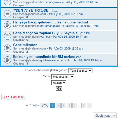
Son mesaj gönderen
barışmançokolik
«
Sal Eyl 22, 2009 13:40 pm
Cevaplar:
1
7'DEN 77'YE TRT1-DE !!!....
Son mesaj gönderen
com
«
Pzr Eyl 06, 2009 16:51 pm
Cevaplar:
8
Her şeye haciz geliyordu ülkeme dönemedim!
Son mesaj gönderen
barışmançokolik
«
Sal Ağu 25, 2009 15:07 pm
Barış Manço'ya Yapılan Büyük Saygısızlıktır Bu!!
Son mesaj gönderen
yar_ola
«
Pzr Ağu 16, 2009 10:47 am
Cevaplar:
6
Genç mikrofon
Son mesaj gönderen
com
«
Pzt Ağu 03, 2009 11:33 am
Cevaplar:
2
İbo'nun yeni kasedinde bir BM şarkısı var
Son mesaj gönderen
gokhankaraduman
«
Pzr Haz 28, 2009 13:24 pm
Cevaplar:
3
Eskiden itibaren başlıkları göster:
Sırala
Yeni Başlık
437 başlık
1
2
3
4
5
…
9
Geçiş yap