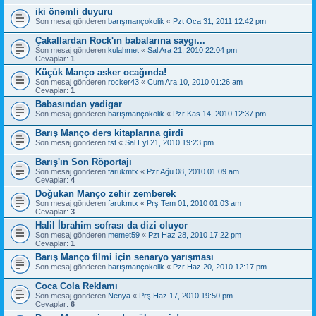
iki önemli duyuru
Son mesaj gönderen
barışmançokolik
«
Pzt Oca 31, 2011 12:42 pm
Çakallardan Rock'ın babalarına saygı...
Son mesaj gönderen
kulahmet
«
Sal Ara 21, 2010 22:04 pm
Cevaplar:
1
Küçük Manço asker ocağında!
Son mesaj gönderen
rocker43
«
Cum Ara 10, 2010 01:26 am
Cevaplar:
1
Babasından yadigar
Son mesaj gönderen
barışmançokolik
«
Pzr Kas 14, 2010 12:37 pm
Barış Manço ders kitaplarına girdi
Son mesaj gönderen
tst
«
Sal Eyl 21, 2010 19:23 pm
Barış'ın Son Röportajı
Son mesaj gönderen
farukmtx
«
Pzr Ağu 08, 2010 01:09 am
Cevaplar:
4
Doğukan Manço zehir zemberek
Son mesaj gönderen
farukmtx
«
Prş Tem 01, 2010 01:03 am
Cevaplar:
3
Halil İbrahim sofrası da dizi oluyor
Son mesaj gönderen
memet59
«
Pzt Haz 28, 2010 17:22 pm
Cevaplar:
1
Barış Manço filmi için senaryo yarışması
Son mesaj gönderen
barışmançokolik
«
Pzr Haz 20, 2010 12:17 pm
Coca Cola Reklamı
Son mesaj gönderen
Nenya
«
Prş Haz 17, 2010 19:50 pm
Cevaplar:
6