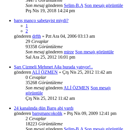
34471
Görüntüleme
Son mesaj
gönderen
Selim-B.A
Son mesajı görüntüle
Prş Nis 19, 2018 14:24 pm
barış manço sabetayist miydi?
1
2
gönderen
drfth
» Pzt Ara 04, 2006 03:13 am
29
Cevaplar
93358
Görüntüleme
Son mesaj
gönderen
mirze
Son mesajı görüntüle
Sal Ara 25, 2012 16:01 pm
Sarı Çizmeli Mehmet Ağa burada yatıyor!..
gönderen
ALİ ÖZMEN
» Çrş Nis 25, 2012 11:42 am
0
Cevaplar
35268
Görüntüleme
Son mesaj
gönderen
ALİ ÖZMEN
Son mesajı
görüntüle
Çrş Nis 25, 2012 11:42 am
24 kanalında dün Barış abi vardı
gönderen
barışmançokolik
» Prş Nis 09, 2009 12:41 pm
2
Cevaplar
18223
Görüntüleme
Son mesaj
gönderen
Selim-B.A
Son mesajı görüntüle