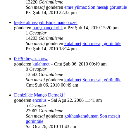
13220
Görüntüleme
Son mesaj
gönderen
emre yilmaz
Son mesajı görüntüle
Pzr Şub 14, 2010 22:32 pm
keşke olmasaydı Barış manço özel
gönderen
barışmançokolik
» Pzr Şub 14, 2010 15:20 pm
1
Cevaplar
14203
Görüntüleme
Son mesaj
gönderen
kulahmet
Son mesajı görüntüle
Pzr Şub 14, 2010 18:14 pm
00:30 beyaz show
gönderen
kulahmet
» Cmt Şub 06, 2010 00:49 am
0
Cevaplar
13543
Görüntüleme
Son mesaj
gönderen
kulahmet
Son mesajı görüntüle
Cmt Şub 06, 2010 00:49 am
Denizli'de Manço Derneği !
gönderen
enculus
» Sal Ağu 22, 2006 11:41 am
5
Cevaplar
22067
Görüntüleme
Son mesaj
gönderen
gokhankaraduman
Son mesajı
görüntüle
Sal Oca 26, 2010 11:43 am