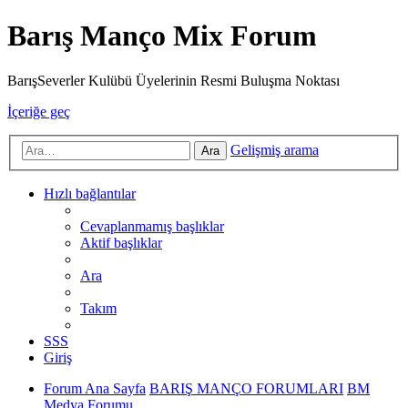
Barış Manço Mix Forum
BarışSeverler Kulübü Üyelerinin Resmi Buluşma Noktası
İçeriğe geç
Gelişmiş arama
Ara
Hızlı bağlantılar
Cevaplanmamış başlıklar
Aktif başlıklar
Ara
Takım
SSS
Giriş
Forum Ana Sayfa
BARIŞ MANÇO FORUMLARI
BM
Medya Forumu