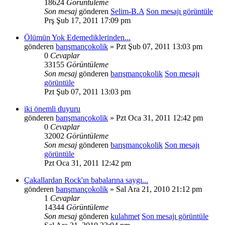
18624
Görüntüleme
Son mesaj
gönderen
Selim-B.A
Son mesajı görüntüle
Prş Şub 17, 2011 17:09 pm
Ölümün Yok Edemediklerinden...
gönderen
barışmançokolik
» Pzt Şub 07, 2011 13:03 pm
0
Cevaplar
33155
Görüntüleme
Son mesaj
gönderen
barışmançokolik
Son mesajı
görüntüle
Pzt Şub 07, 2011 13:03 pm
iki önemli duyuru
gönderen
barışmançokolik
» Pzt Oca 31, 2011 12:42 pm
0
Cevaplar
32002
Görüntüleme
Son mesaj
gönderen
barışmançokolik
Son mesajı
görüntüle
Pzt Oca 31, 2011 12:42 pm
Çakallardan Rock'ın babalarına saygı...
gönderen
barışmançokolik
» Sal Ara 21, 2010 21:12 pm
1
Cevaplar
14344
Görüntüleme
Son mesaj
gönderen
kulahmet
Son mesajı görüntüle