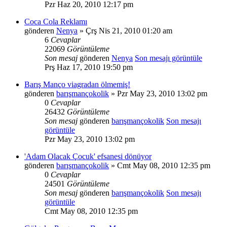
Pzr Haz 20, 2010 12:17 pm
Coca Cola Reklamı
gönderen
Nenya
» Çrş Nis 21, 2010 01:20 am
6
Cevaplar
22069
Görüntüleme
Son mesaj
gönderen
Nenya
Son mesajı görüntüle
Prş Haz 17, 2010 19:50 pm
Barış Manço viagradan ölmemiş!
gönderen
barışmançokolik
» Pzr May 23, 2010 13:02 pm
0
Cevaplar
26432
Görüntüleme
Son mesaj
gönderen
barışmançokolik
Son mesajı
görüntüle
Pzr May 23, 2010 13:02 pm
'Adam Olacak Çocuk' efsanesi dönüyor
gönderen
barışmançokolik
» Cmt May 08, 2010 12:35 pm
0
Cevaplar
24501
Görüntüleme
Son mesaj
gönderen
barışmançokolik
Son mesajı
görüntüle
Cmt May 08, 2010 12:35 pm