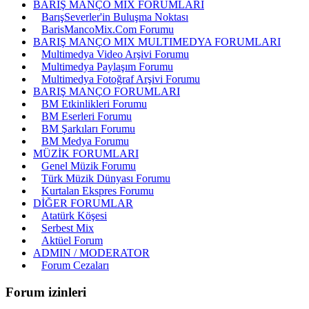
BARIŞ MANÇO MIX FORUMLARI
BarışSeverler'in Buluşma Noktası
BarisMancoMix.Com Forumu
BARIŞ MANÇO MIX MULTIMEDYA FORUMLARI
Multimedya Video Arşivi Forumu
Multimedya Paylaşım Forumu
Multimedya Fotoğraf Arşivi Forumu
BARIŞ MANÇO FORUMLARI
BM Etkinlikleri Forumu
BM Eserleri Forumu
BM Şarkıları Forumu
BM Medya Forumu
MÜZİK FORUMLARI
Genel Müzik Forumu
Türk Müzik Dünyası Forumu
Kurtalan Ekspres Forumu
DİĞER FORUMLAR
Atatürk Köşesi
Serbest Mix
Aktüel Forum
ADMIN / MODERATOR
Forum Cezaları
Forum izinleri