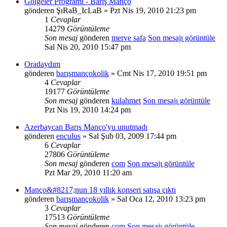
Gölgeler Programı - Barış Manço
gönderen
ŞıRaB_IcLaB
» Pzt Nis 19, 2010 21:23 pm
1
Cevaplar
14279
Görüntüleme
Son mesaj
gönderen
merve safa
Son mesajı görüntüle
Sal Nis 20, 2010 15:47 pm
Oradaydım
gönderen
barışmançokolik
» Cmt Nis 17, 2010 19:51 pm
4
Cevaplar
19177
Görüntüleme
Son mesaj
gönderen
kulahmet
Son mesajı görüntüle
Pzt Nis 19, 2010 14:24 pm
Azerbaycan Barış Manço'yu unutmadı
gönderen
enculus
» Sal Şub 03, 2009 17:44 pm
6
Cevaplar
27806
Görüntüleme
Son mesaj
gönderen
com
Son mesajı görüntüle
Pzt Mar 29, 2010 11:20 am
Manço&#8217;nun 18 yıllık konseri satışa çıktı
gönderen
barışmançokolik
» Sal Oca 12, 2010 13:23 pm
3
Cevaplar
17513
Görüntüleme
Son mesaj
gönderen
com
Son mesajı görüntüle