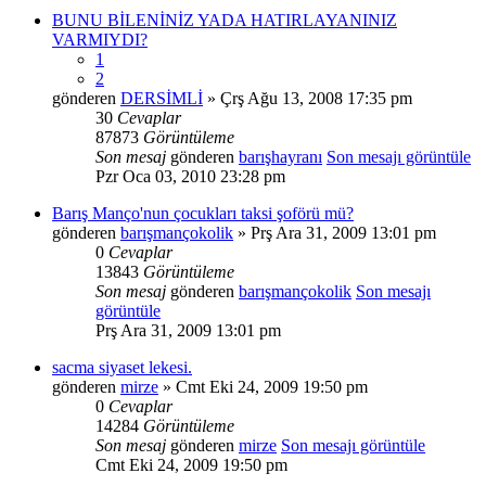
BUNU BİLENİNİZ YADA HATIRLAYANINIZ
VARMIYDI?
1
2
gönderen
DERSİMLİ
» Çrş Ağu 13, 2008 17:35 pm
30
Cevaplar
87873
Görüntüleme
Son mesaj
gönderen
barışhayranı
Son mesajı görüntüle
Pzr Oca 03, 2010 23:28 pm
Barış Manço'nun çocukları taksi şoförü mü?
gönderen
barışmançokolik
» Prş Ara 31, 2009 13:01 pm
0
Cevaplar
13843
Görüntüleme
Son mesaj
gönderen
barışmançokolik
Son mesajı
görüntüle
Prş Ara 31, 2009 13:01 pm
sacma siyaset lekesi.
gönderen
mirze
» Cmt Eki 24, 2009 19:50 pm
0
Cevaplar
14284
Görüntüleme
Son mesaj
gönderen
mirze
Son mesajı görüntüle
Cmt Eki 24, 2009 19:50 pm