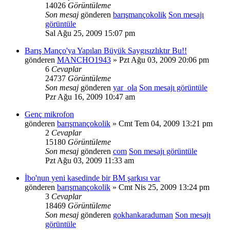
14026
Görüntüleme
Son mesaj
gönderen
barışmançokolik
Son mesajı
görüntüle
Sal Ağu 25, 2009 15:07 pm
Barış Manço'ya Yapılan Büyük Saygısızlıktır Bu!!
gönderen
MANCHO1943
» Pzt Ağu 03, 2009 20:06 pm
6
Cevaplar
24737
Görüntüleme
Son mesaj
gönderen
yar_ola
Son mesajı görüntüle
Pzr Ağu 16, 2009 10:47 am
Genç mikrofon
gönderen
barışmançokolik
» Cmt Tem 04, 2009 13:21 pm
2
Cevaplar
15180
Görüntüleme
Son mesaj
gönderen
com
Son mesajı görüntüle
Pzt Ağu 03, 2009 11:33 am
İbo'nun yeni kasedinde bir BM şarkısı var
gönderen
barışmançokolik
» Cmt Nis 25, 2009 13:24 pm
3
Cevaplar
18469
Görüntüleme
Son mesaj
gönderen
gokhankaraduman
Son mesajı
görüntüle