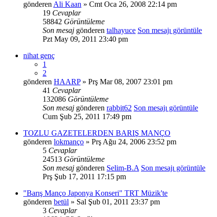
gönderen
Ali Kaan
» Cmt Oca 26, 2008 22:14 pm
19
Cevaplar
58842
Görüntüleme
Son mesaj
gönderen
talhayuce
Son mesajı görüntüle
Pzt May 09, 2011 23:40 pm
nihat genç
1
2
gönderen
HAARP
» Prş Mar 08, 2007 23:01 pm
41
Cevaplar
132086
Görüntüleme
Son mesaj
gönderen
rabbit62
Son mesajı görüntüle
Cum Şub 25, 2011 17:49 pm
TOZLU GAZETELERDEN BARIŞ MANÇO
gönderen
lokmanço
» Prş Ağu 24, 2006 23:52 pm
5
Cevaplar
24513
Görüntüleme
Son mesaj
gönderen
Selim-B.A
Son mesajı görüntüle
Prş Şub 17, 2011 17:15 pm
"Barış Manço Japonya Konseri" TRT Müzik'te
gönderen
betül
» Sal Şub 01, 2011 23:37 pm
3
Cevaplar