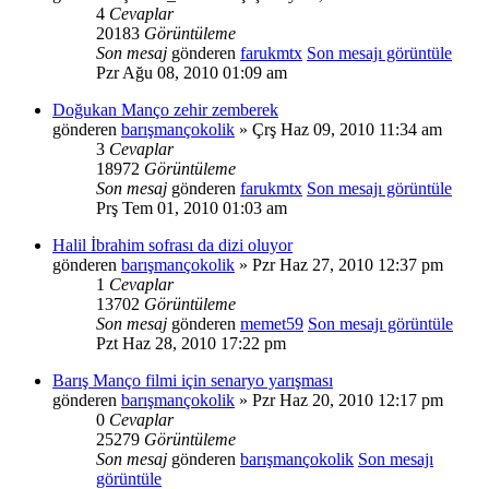
4
Cevaplar
20183
Görüntüleme
Son mesaj
gönderen
farukmtx
Son mesajı görüntüle
Pzr Ağu 08, 2010 01:09 am
Doğukan Manço zehir zemberek
gönderen
barışmançokolik
» Çrş Haz 09, 2010 11:34 am
3
Cevaplar
18972
Görüntüleme
Son mesaj
gönderen
farukmtx
Son mesajı görüntüle
Prş Tem 01, 2010 01:03 am
Halil İbrahim sofrası da dizi oluyor
gönderen
barışmançokolik
» Pzr Haz 27, 2010 12:37 pm
1
Cevaplar
13702
Görüntüleme
Son mesaj
gönderen
memet59
Son mesajı görüntüle
Pzt Haz 28, 2010 17:22 pm
Barış Manço filmi için senaryo yarışması
gönderen
barışmançokolik
» Pzr Haz 20, 2010 12:17 pm
0
Cevaplar
25279
Görüntüleme
Son mesaj
gönderen
barışmançokolik
Son mesajı
görüntüle