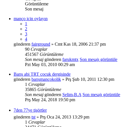
Görüntüleme
Son mesaj
manço için oylayın
1
2
3
4
gönderen
fairground
» Cmt Kas 18, 2006 21:37 pm
90
Cevaplar
451567
Görüntüleme
Son mesaj
gönderen
farukmtx
Son mesajı görüntüle
Pzt May 03, 2010 00:29 am
Barış abi TRT çocuk dergisinde
gönderen
barışmançokolik
» Prş Şub 10, 2011 12:30 pm
1
Cevaplar
35865
Görüntüleme
Son mesaj
gönderen
Selim-B.A
Son mesajı görüntüle
Prş May 24, 2018 19:50 pm
7den 77ye tişörtler
gönderen
tst
» Prş Oca 24, 2013 13:29 pm
1
Cevaplar