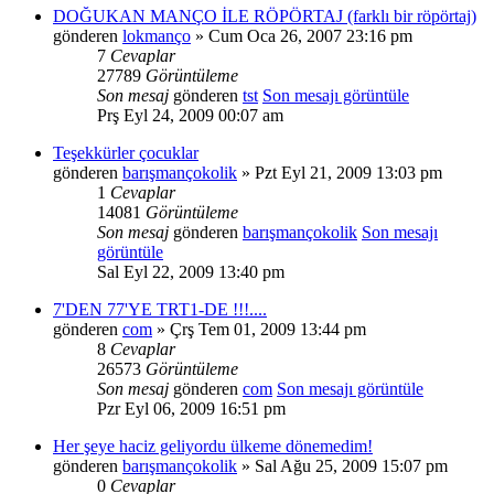
DOĞUKAN MANÇO İLE RÖPÖRTAJ (farklı bir röpörtaj)
gönderen
lokmanço
» Cum Oca 26, 2007 23:16 pm
7
Cevaplar
27789
Görüntüleme
Son mesaj
gönderen
tst
Son mesajı görüntüle
Prş Eyl 24, 2009 00:07 am
Teşekkürler çocuklar
gönderen
barışmançokolik
» Pzt Eyl 21, 2009 13:03 pm
1
Cevaplar
14081
Görüntüleme
Son mesaj
gönderen
barışmançokolik
Son mesajı
görüntüle
Sal Eyl 22, 2009 13:40 pm
7'DEN 77'YE TRT1-DE !!!....
gönderen
com
» Çrş Tem 01, 2009 13:44 pm
8
Cevaplar
26573
Görüntüleme
Son mesaj
gönderen
com
Son mesajı görüntüle
Pzr Eyl 06, 2009 16:51 pm
Her şeye haciz geliyordu ülkeme dönemedim!
gönderen
barışmançokolik
» Sal Ağu 25, 2009 15:07 pm
0
Cevaplar