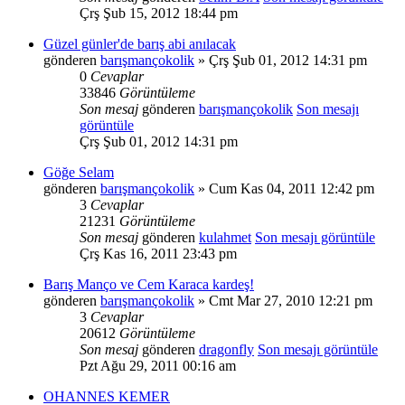
Çrş Şub 15, 2012 18:44 pm
Güzel günler'de barış abi anılacak
gönderen
barışmançokolik
» Çrş Şub 01, 2012 14:31 pm
0
Cevaplar
33846
Görüntüleme
Son mesaj
gönderen
barışmançokolik
Son mesajı
görüntüle
Çrş Şub 01, 2012 14:31 pm
Göğe Selam
gönderen
barışmançokolik
» Cum Kas 04, 2011 12:42 pm
3
Cevaplar
21231
Görüntüleme
Son mesaj
gönderen
kulahmet
Son mesajı görüntüle
Çrş Kas 16, 2011 23:43 pm
Barış Manço ve Cem Karaca kardeş!
gönderen
barışmançokolik
» Cmt Mar 27, 2010 12:21 pm
3
Cevaplar
20612
Görüntüleme
Son mesaj
gönderen
dragonfly
Son mesajı görüntüle
Pzt Ağu 29, 2011 00:16 am
OHANNES KEMER