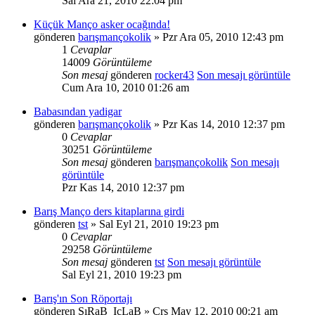
Sal Ara 21, 2010 22:04 pm
Küçük Manço asker ocağında!
gönderen
barışmançokolik
» Pzr Ara 05, 2010 12:43 pm
1
Cevaplar
14009
Görüntüleme
Son mesaj
gönderen
rocker43
Son mesajı görüntüle
Cum Ara 10, 2010 01:26 am
Babasından yadigar
gönderen
barışmançokolik
» Pzr Kas 14, 2010 12:37 pm
0
Cevaplar
30251
Görüntüleme
Son mesaj
gönderen
barışmançokolik
Son mesajı
görüntüle
Pzr Kas 14, 2010 12:37 pm
Barış Manço ders kitaplarına girdi
gönderen
tst
» Sal Eyl 21, 2010 19:23 pm
0
Cevaplar
29258
Görüntüleme
Son mesaj
gönderen
tst
Son mesajı görüntüle
Sal Eyl 21, 2010 19:23 pm
Barış'ın Son Röportajı
gönderen
ŞıRaB_IcLaB
» Çrş May 12, 2010 00:21 am