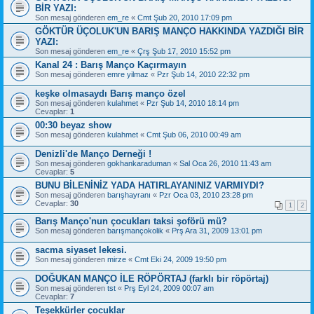
BİR YAZI:
Son mesaj gönderen
em_re
«
Cmt Şub 20, 2010 17:09 pm
GÖKTÜR ÜÇOLUK'UN BARIŞ MANÇO HAKKINDA YAZDIĞI BİR
YAZI:
Son mesaj gönderen
em_re
«
Çrş Şub 17, 2010 15:52 pm
Kanal 24 : Barış Manço Kaçırmayın
Son mesaj gönderen
emre yilmaz
«
Pzr Şub 14, 2010 22:32 pm
keşke olmasaydı Barış manço özel
Son mesaj gönderen
kulahmet
«
Pzr Şub 14, 2010 18:14 pm
Cevaplar:
1
00:30 beyaz show
Son mesaj gönderen
kulahmet
«
Cmt Şub 06, 2010 00:49 am
Denizli'de Manço Derneği !
Son mesaj gönderen
gokhankaraduman
«
Sal Oca 26, 2010 11:43 am
Cevaplar:
5
BUNU BİLENİNİZ YADA HATIRLAYANINIZ VARMIYDI?
Son mesaj gönderen
barışhayranı
«
Pzr Oca 03, 2010 23:28 pm
Cevaplar:
30
1
2
Barış Manço'nun çocukları taksi şoförü mü?
Son mesaj gönderen
barışmançokolik
«
Prş Ara 31, 2009 13:01 pm
sacma siyaset lekesi.
Son mesaj gönderen
mirze
«
Cmt Eki 24, 2009 19:50 pm
DOĞUKAN MANÇO İLE RÖPÖRTAJ (farklı bir röpörtaj)
Son mesaj gönderen
tst
«
Prş Eyl 24, 2009 00:07 am
Cevaplar:
7
Teşekkürler çocuklar