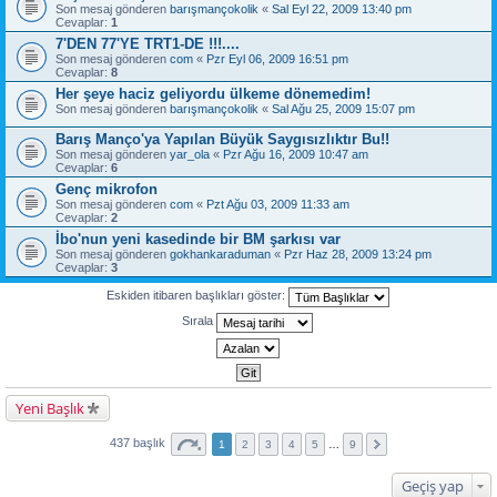
Son mesaj gönderen
barışmançokolik
«
Sal Eyl 22, 2009 13:40 pm
Cevaplar:
1
7'DEN 77'YE TRT1-DE !!!....
Son mesaj gönderen
com
«
Pzr Eyl 06, 2009 16:51 pm
Cevaplar:
8
Her şeye haciz geliyordu ülkeme dönemedim!
Son mesaj gönderen
barışmançokolik
«
Sal Ağu 25, 2009 15:07 pm
Barış Manço'ya Yapılan Büyük Saygısızlıktır Bu!!
Son mesaj gönderen
yar_ola
«
Pzr Ağu 16, 2009 10:47 am
Cevaplar:
6
Genç mikrofon
Son mesaj gönderen
com
«
Pzt Ağu 03, 2009 11:33 am
Cevaplar:
2
İbo'nun yeni kasedinde bir BM şarkısı var
Son mesaj gönderen
gokhankaraduman
«
Pzr Haz 28, 2009 13:24 pm
Cevaplar:
3
Eskiden itibaren başlıkları göster:
Sırala
Yeni Başlık
437 başlık
1
2
3
4
5
…
9
Geçiş yap