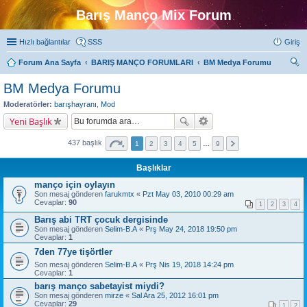
Barış Manço Mix Forum
Hızlı bağlantılar
SSS
Giriş
Forum Ana Sayfa
BARIŞ MANÇO FORUMLARI
BM Medya Forumu
ra
BM Medya Forumu
Moderatörler:
barışhayranı
,
Mod
Yeni Başlık
437 başlık
1
2
3
4
5
…
9
Başlıklar
manço için oylayın
Son mesaj gönderen
farukmtx
«
Pzt May 03, 2010 00:29 am
Cevaplar:
90
1
2
3
4
Barış abi TRT çocuk dergisinde
Son mesaj gönderen
Selim-B.A
«
Prş May 24, 2018 19:50 pm
Cevaplar:
1
7den 77ye tişörtler
Son mesaj gönderen
Selim-B.A
«
Prş Nis 19, 2018 14:24 pm
Cevaplar:
1
barış manço sabetayist miydi?
Son mesaj gönderen
mirze
«
Sal Ara 25, 2012 16:01 pm
Cevaplar:
29
1
2