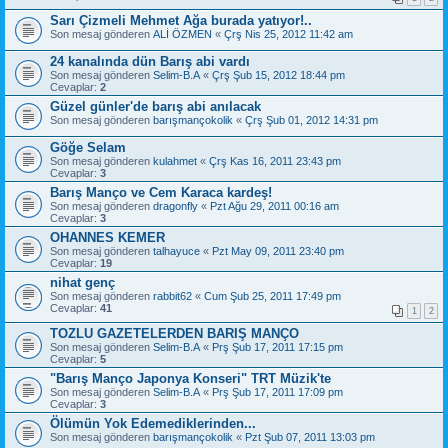
Sarı Çizmeli Mehmet Ağa burada yatıyor!..
Son mesaj gönderen
ALİ ÖZMEN
«
Çrş Nis 25, 2012 11:42 am
24 kanalında dün Barış abi vardı
Son mesaj gönderen
Selim-B.A
«
Çrş Şub 15, 2012 18:44 pm
Cevaplar:
2
Güzel günler'de barış abi anılacak
Son mesaj gönderen
barışmançokolik
«
Çrş Şub 01, 2012 14:31 pm
Göğe Selam
Son mesaj gönderen
kulahmet
«
Çrş Kas 16, 2011 23:43 pm
Cevaplar:
3
Barış Manço ve Cem Karaca kardeş!
Son mesaj gönderen
dragonfly
«
Pzt Ağu 29, 2011 00:16 am
Cevaplar:
3
OHANNES KEMER
Son mesaj gönderen
talhayuce
«
Pzt May 09, 2011 23:40 pm
Cevaplar:
19
nihat genç
Son mesaj gönderen
rabbit62
«
Cum Şub 25, 2011 17:49 pm
Cevaplar:
41
1
2
TOZLU GAZETELERDEN BARIŞ MANÇO
Son mesaj gönderen
Selim-B.A
«
Prş Şub 17, 2011 17:15 pm
Cevaplar:
5
"Barış Manço Japonya Konseri" TRT Müzik'te
Son mesaj gönderen
Selim-B.A
«
Prş Şub 17, 2011 17:09 pm
Cevaplar:
3
Ölümün Yok Edemediklerinden...
Son mesaj gönderen
barışmançokolik
«
Pzt Şub 07, 2011 13:03 pm