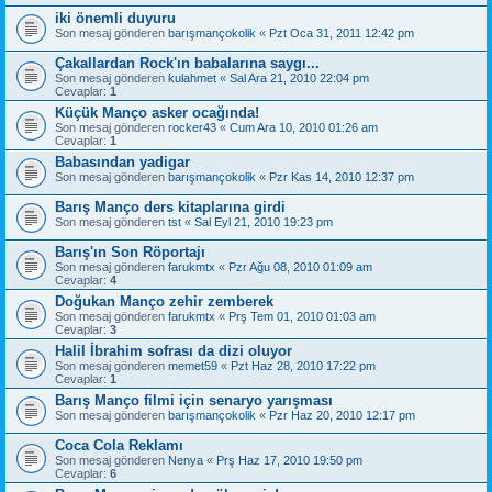
iki önemli duyuru
Son mesaj gönderen
barışmançokolik
«
Pzt Oca 31, 2011 12:42 pm
Çakallardan Rock'ın babalarına saygı...
Son mesaj gönderen
kulahmet
«
Sal Ara 21, 2010 22:04 pm
Cevaplar:
1
Küçük Manço asker ocağında!
Son mesaj gönderen
rocker43
«
Cum Ara 10, 2010 01:26 am
Cevaplar:
1
Babasından yadigar
Son mesaj gönderen
barışmançokolik
«
Pzr Kas 14, 2010 12:37 pm
Barış Manço ders kitaplarına girdi
Son mesaj gönderen
tst
«
Sal Eyl 21, 2010 19:23 pm
Barış'ın Son Röportajı
Son mesaj gönderen
farukmtx
«
Pzr Ağu 08, 2010 01:09 am
Cevaplar:
4
Doğukan Manço zehir zemberek
Son mesaj gönderen
farukmtx
«
Prş Tem 01, 2010 01:03 am
Cevaplar:
3
Halil İbrahim sofrası da dizi oluyor
Son mesaj gönderen
memet59
«
Pzt Haz 28, 2010 17:22 pm
Cevaplar:
1
Barış Manço filmi için senaryo yarışması
Son mesaj gönderen
barışmançokolik
«
Pzr Haz 20, 2010 12:17 pm
Coca Cola Reklamı
Son mesaj gönderen
Nenya
«
Prş Haz 17, 2010 19:50 pm
Cevaplar:
6