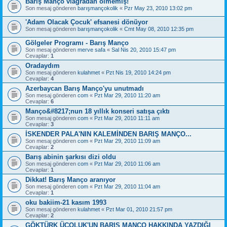
Barış Manço viagradan ölmemiş!
Son mesaj gönderen
barışmançokolik
«
Pzr May 23, 2010 13:02 pm
'Adam Olacak Çocuk' efsanesi dönüyor
Son mesaj gönderen
barışmançokolik
«
Cmt May 08, 2010 12:35 pm
Gölgeler Programı - Barış Manço
Son mesaj gönderen
merve safa
«
Sal Nis 20, 2010 15:47 pm
Cevaplar:
1
Oradaydım
Son mesaj gönderen
kulahmet
«
Pzt Nis 19, 2010 14:24 pm
Cevaplar:
4
Azerbaycan Barış Manço'yu unutmadı
Son mesaj gönderen
com
«
Pzt Mar 29, 2010 11:20 am
Cevaplar:
6
Manço&#8217;nun 18 yıllık konseri satışa çıktı
Son mesaj gönderen
com
«
Pzt Mar 29, 2010 11:11 am
Cevaplar:
3
İSKENDER PALA'NIN KALEMİNDEN BARIŞ MANÇO...
Son mesaj gönderen
com
«
Pzt Mar 29, 2010 11:09 am
Cevaplar:
2
Barış abinin şarkısı dizi oldu
Son mesaj gönderen
com
«
Pzt Mar 29, 2010 11:06 am
Cevaplar:
1
Dikkat! Barış Manço aranıyor
Son mesaj gönderen
com
«
Pzt Mar 29, 2010 11:04 am
Cevaplar:
1
oku bakiim-21 kasım 1993
Son mesaj gönderen
kulahmet
«
Pzt Mar 01, 2010 21:57 pm
Cevaplar:
2
GÖKTÜRK ÜÇOLUK'UN BARIŞ MANÇO HAKKINDA YAZDIĞI