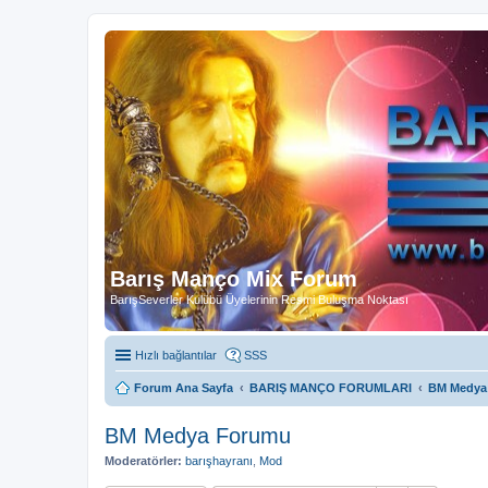
Barış Manço Mix Forum
BarışSeverler Kulübü Üyelerinin Resmi Buluşma Noktası
Hızlı bağlantılar
SSS
Forum Ana Sayfa
BARIŞ MANÇO FORUMLARI
BM Medya
BM Medya Forumu
Moderatörler:
barışhayranı
,
Mod