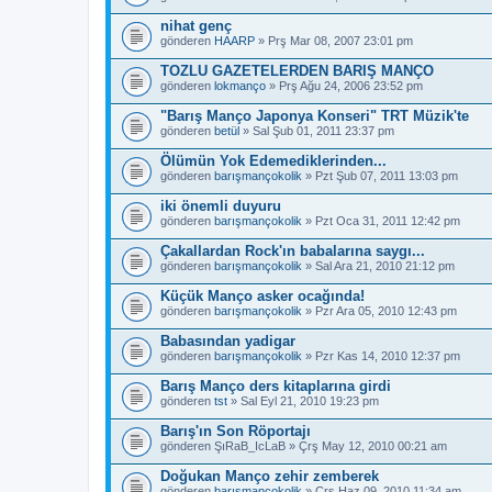
nihat genç
gönderen
HAARP
» Prş Mar 08, 2007 23:01 pm
TOZLU GAZETELERDEN BARIŞ MANÇO
gönderen
lokmanço
» Prş Ağu 24, 2006 23:52 pm
"Barış Manço Japonya Konseri" TRT Müzik'te
gönderen
betül
» Sal Şub 01, 2011 23:37 pm
Ölümün Yok Edemediklerinden...
gönderen
barışmançokolik
» Pzt Şub 07, 2011 13:03 pm
iki önemli duyuru
gönderen
barışmançokolik
» Pzt Oca 31, 2011 12:42 pm
Çakallardan Rock'ın babalarına saygı...
gönderen
barışmançokolik
» Sal Ara 21, 2010 21:12 pm
Küçük Manço asker ocağında!
gönderen
barışmançokolik
» Pzr Ara 05, 2010 12:43 pm
Babasından yadigar
gönderen
barışmançokolik
» Pzr Kas 14, 2010 12:37 pm
Barış Manço ders kitaplarına girdi
gönderen
tst
» Sal Eyl 21, 2010 19:23 pm
Barış'ın Son Röportajı
gönderen
ŞıRaB_IcLaB
» Çrş May 12, 2010 00:21 am
Doğukan Manço zehir zemberek
gönderen
barışmançokolik
» Çrş Haz 09, 2010 11:34 am