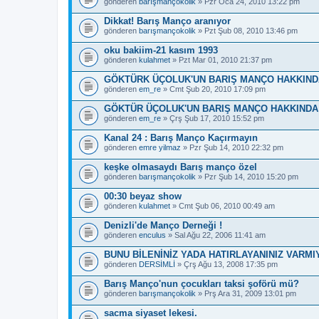
gönderen
barışmançokolik
» Pzr Oca 24, 2010 13:22 pm
Dikkat! Barış Manço aranıyor
gönderen
barışmançokolik
» Pzt Şub 08, 2010 13:46 pm
oku bakiim-21 kasım 1993
gönderen
kulahmet
» Pzt Mar 01, 2010 21:37 pm
GÖKTÜRK ÜÇOLUK'UN BARIŞ MANÇO HAKKINDA 
gönderen
em_re
» Cmt Şub 20, 2010 17:09 pm
GÖKTÜR ÜÇOLUK'UN BARIŞ MANÇO HAKKINDA Y
gönderen
em_re
» Çrş Şub 17, 2010 15:52 pm
Kanal 24 : Barış Manço Kaçırmayın
gönderen
emre yilmaz
» Pzr Şub 14, 2010 22:32 pm
keşke olmasaydı Barış manço özel
gönderen
barışmançokolik
» Pzr Şub 14, 2010 15:20 pm
00:30 beyaz show
gönderen
kulahmet
» Cmt Şub 06, 2010 00:49 am
Denizli'de Manço Derneği !
gönderen
enculus
» Sal Ağu 22, 2006 11:41 am
BUNU BİLENİNİZ YADA HATIRLAYANINIZ VARMI
gönderen
DERSİMLİ
» Çrş Ağu 13, 2008 17:35 pm
Barış Manço'nun çocukları taksi şoförü mü?
gönderen
barışmançokolik
» Prş Ara 31, 2009 13:01 pm
sacma siyaset lekesi.