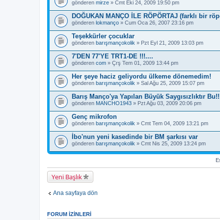
gönderen
mirze
» Cmt Eki 24, 2009 19:50 pm
DOĞUKAN MANÇO İLE RÖPÖRTAJ (farklı bir röpö
gönderen
lokmanço
» Cum Oca 26, 2007 23:16 pm
Teşekkürler çocuklar
gönderen
barışmançokolik
» Pzt Eyl 21, 2009 13:03 pm
7'DEN 77'YE TRT1-DE !!!....
gönderen
com
» Çrş Tem 01, 2009 13:44 pm
Her şeye haciz geliyordu ülkeme dönemedim!
gönderen
barışmançokolik
» Sal Ağu 25, 2009 15:07 pm
Barış Manço'ya Yapılan Büyük Saygısızlıktır Bu!!
gönderen
MANCHO1943
» Pzt Ağu 03, 2009 20:06 pm
Genç mikrofon
gönderen
barışmançokolik
» Cmt Tem 04, 2009 13:21 pm
İbo'nun yeni kasedinde bir BM şarkısı var
gönderen
barışmançokolik
» Cmt Nis 25, 2009 13:24 pm
Es
Yeni Başlık
Ana sayfaya dön
FORUM IZINLERI