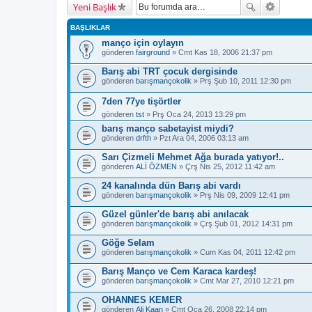
Yeni Başlık
BAŞLIKLAR
manço için oylayın
gönderen
fairground
» Cmt Kas 18, 2006 21:37 pm
Barış abi TRT çocuk dergisinde
gönderen
barışmançokolik
» Prş Şub 10, 2011 12:30 pm
7den 77ye tişörtler
gönderen
tst
» Prş Oca 24, 2013 13:29 pm
barış manço sabetayist miydi?
gönderen
drfth
» Pzt Ara 04, 2006 03:13 am
Sarı Çizmeli Mehmet Ağa burada yatıyor!..
gönderen
ALİ ÖZMEN
» Çrş Nis 25, 2012 11:42 am
24 kanalında dün Barış abi vardı
gönderen
barışmançokolik
» Prş Nis 09, 2009 12:41 pm
Güzel günler'de barış abi anılacak
gönderen
barışmançokolik
» Çrş Şub 01, 2012 14:31 pm
Göğe Selam
gönderen
barışmançokolik
» Cum Kas 04, 2011 12:42 pm
Barış Manço ve Cem Karaca kardeş!
gönderen
barışmançokolik
» Cmt Mar 27, 2010 12:21 pm
OHANNES KEMER
gönderen
Ali Kaan
» Cmt Oca 26, 2008 22:14 pm