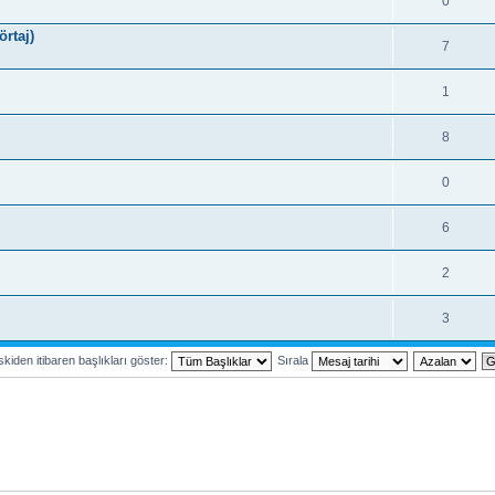
0
rtaj)
7
1
8
0
6
2
3
kiden itibaren başlıkları göster:
Sırala