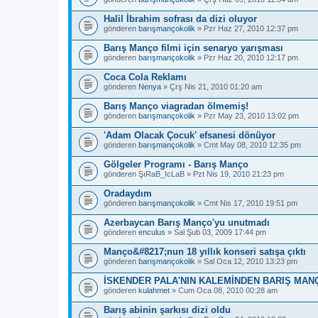
Halil İbrahim sofrası da dizi oluyor
gönderen
barışmançokolik
» Pzr Haz 27, 2010 12:37 pm
Barış Manço filmi için senaryo yarışması
gönderen
barışmançokolik
» Pzr Haz 20, 2010 12:17 pm
Coca Cola Reklamı
gönderen
Nenya
» Çrş Nis 21, 2010 01:20 am
Barış Manço viagradan ölmemiş!
gönderen
barışmançokolik
» Pzr May 23, 2010 13:02 pm
'Adam Olacak Çocuk' efsanesi dönüyor
gönderen
barışmançokolik
» Cmt May 08, 2010 12:35 pm
Gölgeler Programı - Barış Manço
gönderen
ŞıRaB_IcLaB
» Pzt Nis 19, 2010 21:23 pm
Oradaydım
gönderen
barışmançokolik
» Cmt Nis 17, 2010 19:51 pm
Azerbaycan Barış Manço'yu unutmadı
gönderen
enculus
» Sal Şub 03, 2009 17:44 pm
Manço&#8217;nun 18 yıllık konseri satışa çıktı
gönderen
barışmançokolik
» Sal Oca 12, 2010 13:23 pm
İSKENDER PALA'NIN KALEMİNDEN BARIŞ MANÇ
gönderen
kulahmet
» Cum Oca 08, 2010 00:28 am
Barış abinin şarkısı dizi oldu