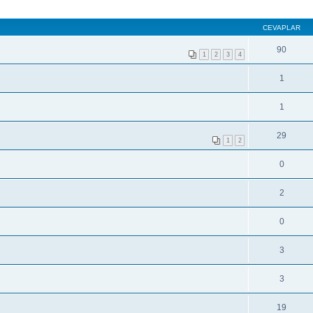
CEVAPLAR
90
1
2
3
4
1
1
29
1
2
0
2
0
3
3
19