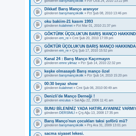
gönderen
barışmançokolik
» Pzr Oca 24, 2010 13:22 pm
Dikkat! Barış Manço aranıyor
gönderen
barışmançokolik
» Pzt Şub 08, 2010 13:46 pm
oku bakiim-21 kasım 1993
gönderen
kulahmet
» Pzt Mar 01, 2010 21:37 pm
GÖKTÜRK ÜÇOLUK'UN BARIŞ MANÇO HAKKINDA 
gönderen
em_re
» Cmt Şub 20, 2010 17:09 pm
GÖKTÜR ÜÇOLUK'UN BARIŞ MANÇO HAKKINDA Y
gönderen
em_re
» Çrş Şub 17, 2010 15:52 pm
Kanal 24 : Barış Manço Kaçırmayın
gönderen
emre yilmaz
» Pzr Şub 14, 2010 22:32 pm
keşke olmasaydı Barış manço özel
gönderen
barışmançokolik
» Pzr Şub 14, 2010 15:20 pm
00:30 beyaz show
gönderen
kulahmet
» Cmt Şub 06, 2010 00:49 am
Denizli'de Manço Derneği !
gönderen
enculus
» Sal Ağu 22, 2006 11:41 am
BUNU BİLENİNİZ YADA HATIRLAYANINIZ VARMI
gönderen
DERSİMLİ
» Çrş Ağu 13, 2008 17:35 pm
Barış Manço'nun çocukları taksi şoförü mü?
gönderen
barışmançokolik
» Prş Ara 31, 2009 13:01 pm
sacma siyaset lekesi.