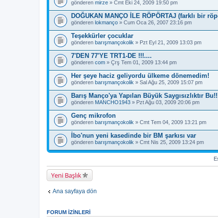
gönderen
mirze
» Cmt Eki 24, 2009 19:50 pm
DOĞUKAN MANÇO İLE RÖPÖRTAJ (farklı bir röpö
gönderen
lokmanço
» Cum Oca 26, 2007 23:16 pm
Teşekkürler çocuklar
gönderen
barışmançokolik
» Pzt Eyl 21, 2009 13:03 pm
7'DEN 77'YE TRT1-DE !!!....
gönderen
com
» Çrş Tem 01, 2009 13:44 pm
Her şeye haciz geliyordu ülkeme dönemedim!
gönderen
barışmançokolik
» Sal Ağu 25, 2009 15:07 pm
Barış Manço'ya Yapılan Büyük Saygısızlıktır Bu!!
gönderen
MANCHO1943
» Pzt Ağu 03, 2009 20:06 pm
Genç mikrofon
gönderen
barışmançokolik
» Cmt Tem 04, 2009 13:21 pm
İbo'nun yeni kasedinde bir BM şarkısı var
gönderen
barışmançokolik
» Cmt Nis 25, 2009 13:24 pm
Es
Yeni Başlık
Ana sayfaya dön
FORUM IZINLERI