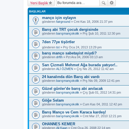
Yeni Başlık
BAŞLIKLAR
manço için oylayın
gönderen
fairground
» Cmt Kas 18, 2006 21:37 pm
Barış abi TRT çocuk dergisinde
gönderen
barışmançokolik
» Prş Şub 10, 2011 12:30 pm
7den 77ye tişörtler
gönderen
tst
» Prş Oca 24, 2013 13:29 pm
barış manço sabetayist miydi?
gönderen
drfth
» Pzt Ara 04, 2006 03:13 am
Sarı Çizmeli Mehmet Ağa burada yatıyor!..
gönderen
ALİ ÖZMEN
» Çrş Nis 25, 2012 11:42 am
24 kanalında dün Barış abi vardı
gönderen
barışmançokolik
» Prş Nis 09, 2009 12:41 pm
Güzel günler'de barış abi anılacak
gönderen
barışmançokolik
» Çrş Şub 01, 2012 14:31 pm
Göğe Selam
gönderen
barışmançokolik
» Cum Kas 04, 2011 12:42 pm
Barış Manço ve Cem Karaca kardeş!
gönderen
barışmançokolik
» Cmt Mar 27, 2010 12:21 pm
OHANNES KEMER
gönderen
Ali Kaan
» Cmt Oca 26, 2008 22:14 pm