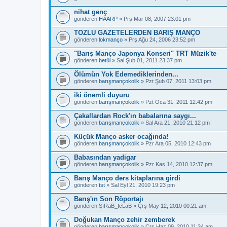
nihat genç
gönderen
HAARP
» Prş Mar 08, 2007 23:01 pm
TOZLU GAZETELERDEN BARIŞ MANÇO
gönderen
lokmanço
» Prş Ağu 24, 2006 23:52 pm
"Barış Manço Japonya Konseri" TRT Müzik'te
gönderen
betül
» Sal Şub 01, 2011 23:37 pm
Ölümün Yok Edemediklerinden...
gönderen
barışmançokolik
» Pzt Şub 07, 2011 13:03 pm
iki önemli duyuru
gönderen
barışmançokolik
» Pzt Oca 31, 2011 12:42 pm
Çakallardan Rock'ın babalarına saygı...
gönderen
barışmançokolik
» Sal Ara 21, 2010 21:12 pm
Küçük Manço asker ocağında!
gönderen
barışmançokolik
» Pzr Ara 05, 2010 12:43 pm
Babasından yadigar
gönderen
barışmançokolik
» Pzr Kas 14, 2010 12:37 pm
Barış Manço ders kitaplarına girdi
gönderen
tst
» Sal Eyl 21, 2010 19:23 pm
Barış'ın Son Röportajı
gönderen
ŞıRaB_IcLaB
» Çrş May 12, 2010 00:21 am
Doğukan Manço zehir zemberek
gönderen
barışmançokolik
» Çrş Haz 09, 2010 11:34 am