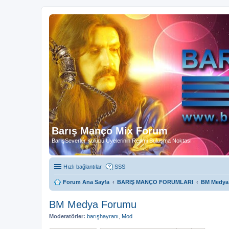
Barış Manço Mix Forum
BarışSeverler Kulübü Üyelerinin Resmi Buluşma Noktası
Hızlı bağlantılar
SSS
Forum Ana Sayfa
BARIŞ MANÇO FORUMLARI
BM Medya
BM Medya Forumu
Moderatörler:
barışhayranı
,
Mod