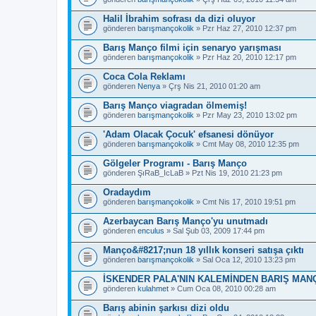
Halil İbrahim sofrası da dizi oluyor
gönderen
barışmançokolik
» Pzr Haz 27, 2010 12:37 pm
Barış Manço filmi için senaryo yarışması
gönderen
barışmançokolik
» Pzr Haz 20, 2010 12:17 pm
Coca Cola Reklamı
gönderen
Nenya
» Çrş Nis 21, 2010 01:20 am
Barış Manço viagradan ölmemiş!
gönderen
barışmançokolik
» Pzr May 23, 2010 13:02 pm
'Adam Olacak Çocuk' efsanesi dönüyor
gönderen
barışmançokolik
» Cmt May 08, 2010 12:35 pm
Gölgeler Programı - Barış Manço
gönderen
ŞıRaB_IcLaB
» Pzt Nis 19, 2010 21:23 pm
Oradaydım
gönderen
barışmançokolik
» Cmt Nis 17, 2010 19:51 pm
Azerbaycan Barış Manço'yu unutmadı
gönderen
enculus
» Sal Şub 03, 2009 17:44 pm
Manço&#8217;nun 18 yıllık konseri satışa çıktı
gönderen
barışmançokolik
» Sal Oca 12, 2010 13:23 pm
İSKENDER PALA'NIN KALEMİNDEN BARIŞ MANÇ
gönderen
kulahmet
» Cum Oca 08, 2010 00:28 am
Barış abinin şarkısı dizi oldu