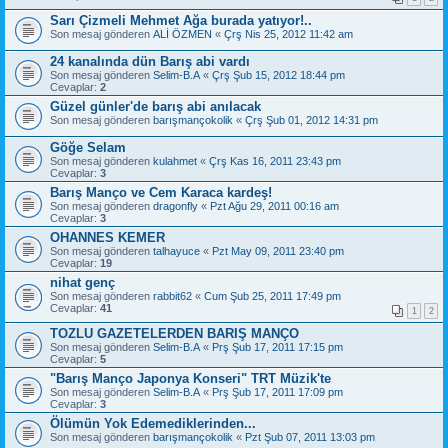
Sarı Çizmeli Mehmet Ağa burada yatıyor!..
Son mesaj gönderen
ALİ ÖZMEN
«
Çrş Nis 25, 2012 11:42 am
24 kanalında dün Barış abi vardı
Son mesaj gönderen
Selim-B.A
«
Çrş Şub 15, 2012 18:44 pm
Cevaplar:
2
Güzel günler'de barış abi anılacak
Son mesaj gönderen
barışmançokolik
«
Çrş Şub 01, 2012 14:31 pm
Göğe Selam
Son mesaj gönderen
kulahmet
«
Çrş Kas 16, 2011 23:43 pm
Cevaplar:
3
Barış Manço ve Cem Karaca kardeş!
Son mesaj gönderen
dragonfly
«
Pzt Ağu 29, 2011 00:16 am
Cevaplar:
3
OHANNES KEMER
Son mesaj gönderen
talhayuce
«
Pzt May 09, 2011 23:40 pm
Cevaplar:
19
nihat genç
Son mesaj gönderen
rabbit62
«
Cum Şub 25, 2011 17:49 pm
Cevaplar:
41
1
2
TOZLU GAZETELERDEN BARIŞ MANÇO
Son mesaj gönderen
Selim-B.A
«
Prş Şub 17, 2011 17:15 pm
Cevaplar:
5
"Barış Manço Japonya Konseri" TRT Müzik'te
Son mesaj gönderen
Selim-B.A
«
Prş Şub 17, 2011 17:09 pm
Cevaplar:
3
Ölümün Yok Edemediklerinden...
Son mesaj gönderen
barışmançokolik
«
Pzt Şub 07, 2011 13:03 pm