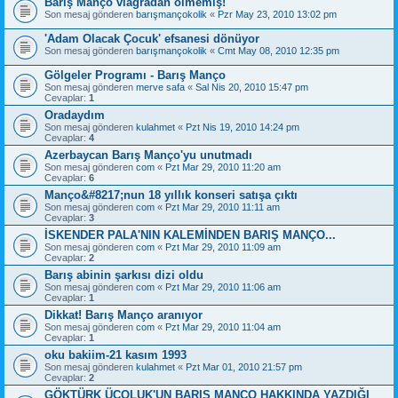
Barış Manço viagradan ölmemiş!
Son mesaj gönderen
barışmançokolik
«
Pzr May 23, 2010 13:02 pm
'Adam Olacak Çocuk' efsanesi dönüyor
Son mesaj gönderen
barışmançokolik
«
Cmt May 08, 2010 12:35 pm
Gölgeler Programı - Barış Manço
Son mesaj gönderen
merve safa
«
Sal Nis 20, 2010 15:47 pm
Cevaplar:
1
Oradaydım
Son mesaj gönderen
kulahmet
«
Pzt Nis 19, 2010 14:24 pm
Cevaplar:
4
Azerbaycan Barış Manço'yu unutmadı
Son mesaj gönderen
com
«
Pzt Mar 29, 2010 11:20 am
Cevaplar:
6
Manço&#8217;nun 18 yıllık konseri satışa çıktı
Son mesaj gönderen
com
«
Pzt Mar 29, 2010 11:11 am
Cevaplar:
3
İSKENDER PALA'NIN KALEMİNDEN BARIŞ MANÇO...
Son mesaj gönderen
com
«
Pzt Mar 29, 2010 11:09 am
Cevaplar:
2
Barış abinin şarkısı dizi oldu
Son mesaj gönderen
com
«
Pzt Mar 29, 2010 11:06 am
Cevaplar:
1
Dikkat! Barış Manço aranıyor
Son mesaj gönderen
com
«
Pzt Mar 29, 2010 11:04 am
Cevaplar:
1
oku bakiim-21 kasım 1993
Son mesaj gönderen
kulahmet
«
Pzt Mar 01, 2010 21:57 pm
Cevaplar:
2
GÖKTÜRK ÜÇOLUK'UN BARIŞ MANÇO HAKKINDA YAZDIĞI