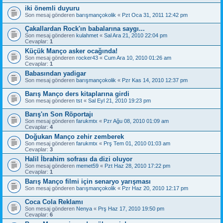
iki önemli duyuru
Son mesaj gönderen
barışmançokolik
«
Pzt Oca 31, 2011 12:42 pm
Çakallardan Rock'ın babalarına saygı...
Son mesaj gönderen
kulahmet
«
Sal Ara 21, 2010 22:04 pm
Cevaplar:
1
Küçük Manço asker ocağında!
Son mesaj gönderen
rocker43
«
Cum Ara 10, 2010 01:26 am
Cevaplar:
1
Babasından yadigar
Son mesaj gönderen
barışmançokolik
«
Pzr Kas 14, 2010 12:37 pm
Barış Manço ders kitaplarına girdi
Son mesaj gönderen
tst
«
Sal Eyl 21, 2010 19:23 pm
Barış'ın Son Röportajı
Son mesaj gönderen
farukmtx
«
Pzr Ağu 08, 2010 01:09 am
Cevaplar:
4
Doğukan Manço zehir zemberek
Son mesaj gönderen
farukmtx
«
Prş Tem 01, 2010 01:03 am
Cevaplar:
3
Halil İbrahim sofrası da dizi oluyor
Son mesaj gönderen
memet59
«
Pzt Haz 28, 2010 17:22 pm
Cevaplar:
1
Barış Manço filmi için senaryo yarışması
Son mesaj gönderen
barışmançokolik
«
Pzr Haz 20, 2010 12:17 pm
Coca Cola Reklamı
Son mesaj gönderen
Nenya
«
Prş Haz 17, 2010 19:50 pm
Cevaplar:
6