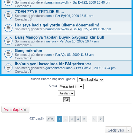
Son mesaj gönderen
barışmançokolik
«
Sal Eyl 22, 2009 13:40 pm
Cevaplar:
1
7'DEN 77'YE TRT1-DE !!!....
Son mesaj gönderen
com
«
Pzr Eyl 06, 2009 16:51 pm
Cevaplar:
8
Her şeye haciz geliyordu ülkeme dönemedim!
Son mesaj gönderen
barışmançokolik
«
Sal Ağu 25, 2009 15:07 pm
Barış Manço'ya Yapılan Büyük Saygısızlıktır Bu!!
Son mesaj gönderen
yar_ola
«
Pzr Ağu 16, 2009 10:47 am
Cevaplar:
6
Genç mikrofon
Son mesaj gönderen
com
«
Pzt Ağu 03, 2009 11:33 am
Cevaplar:
2
İbo'nun yeni kasedinde bir BM şarkısı var
Son mesaj gönderen
gokhankaraduman
«
Pzr Haz 28, 2009 13:24 pm
Cevaplar:
3
Eskiden itibaren başlıkları göster:
Sırala
Yeni Başlık
437 başlık
1
2
3
4
5
…
9
Geçiş yap