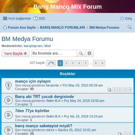
Barış Manço Mix Forum
Hızlı bağlantılar
SSS
Giriş
Forum Ana Sayfa
BARIŞ MANÇO FORUMLARI
BM Medya Forumu
ra
BM Medya Forumu
Moderatörler:
barışhayranı
,
Mod
Yeni Başlık
437 başlık
1
2
3
4
5
…
9
Başlıklar
manço için oylayın
Son mesaj gönderen
farukmtx
«
Pzt May 03, 2010 00:29 am
Cevaplar:
90
1
2
3
4
Barış abi TRT çocuk dergisinde
Son mesaj gönderen
Selim-B.A
«
Prş May 24, 2018 19:50 pm
Cevaplar:
1
7den 77ye tişörtler
Son mesaj gönderen
Selim-B.A
«
Prş Nis 19, 2018 14:24 pm
Cevaplar:
1
barış manço sabetayist miydi?
Son mesaj gönderen
mirze
«
Sal Ara 25, 2012 16:01 pm
Cevaplar:
29
1
2