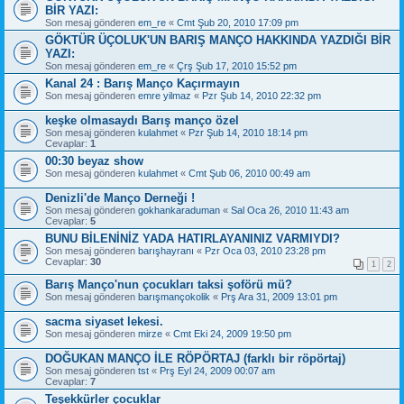
BİR YAZI:
Son mesaj gönderen
em_re
«
Cmt Şub 20, 2010 17:09 pm
GÖKTÜR ÜÇOLUK'UN BARIŞ MANÇO HAKKINDA YAZDIĞI BİR
YAZI:
Son mesaj gönderen
em_re
«
Çrş Şub 17, 2010 15:52 pm
Kanal 24 : Barış Manço Kaçırmayın
Son mesaj gönderen
emre yilmaz
«
Pzr Şub 14, 2010 22:32 pm
keşke olmasaydı Barış manço özel
Son mesaj gönderen
kulahmet
«
Pzr Şub 14, 2010 18:14 pm
Cevaplar:
1
00:30 beyaz show
Son mesaj gönderen
kulahmet
«
Cmt Şub 06, 2010 00:49 am
Denizli'de Manço Derneği !
Son mesaj gönderen
gokhankaraduman
«
Sal Oca 26, 2010 11:43 am
Cevaplar:
5
BUNU BİLENİNİZ YADA HATIRLAYANINIZ VARMIYDI?
Son mesaj gönderen
barışhayranı
«
Pzr Oca 03, 2010 23:28 pm
Cevaplar:
30
1
2
Barış Manço'nun çocukları taksi şoförü mü?
Son mesaj gönderen
barışmançokolik
«
Prş Ara 31, 2009 13:01 pm
sacma siyaset lekesi.
Son mesaj gönderen
mirze
«
Cmt Eki 24, 2009 19:50 pm
DOĞUKAN MANÇO İLE RÖPÖRTAJ (farklı bir röpörtaj)
Son mesaj gönderen
tst
«
Prş Eyl 24, 2009 00:07 am
Cevaplar:
7
Teşekkürler çocuklar