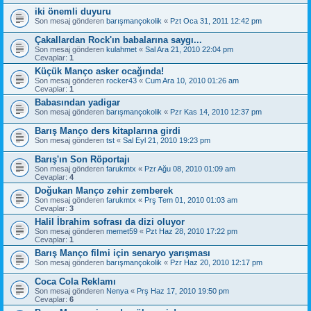
iki önemli duyuru
Son mesaj gönderen
barışmançokolik
«
Pzt Oca 31, 2011 12:42 pm
Çakallardan Rock'ın babalarına saygı...
Son mesaj gönderen
kulahmet
«
Sal Ara 21, 2010 22:04 pm
Cevaplar:
1
Küçük Manço asker ocağında!
Son mesaj gönderen
rocker43
«
Cum Ara 10, 2010 01:26 am
Cevaplar:
1
Babasından yadigar
Son mesaj gönderen
barışmançokolik
«
Pzr Kas 14, 2010 12:37 pm
Barış Manço ders kitaplarına girdi
Son mesaj gönderen
tst
«
Sal Eyl 21, 2010 19:23 pm
Barış'ın Son Röportajı
Son mesaj gönderen
farukmtx
«
Pzr Ağu 08, 2010 01:09 am
Cevaplar:
4
Doğukan Manço zehir zemberek
Son mesaj gönderen
farukmtx
«
Prş Tem 01, 2010 01:03 am
Cevaplar:
3
Halil İbrahim sofrası da dizi oluyor
Son mesaj gönderen
memet59
«
Pzt Haz 28, 2010 17:22 pm
Cevaplar:
1
Barış Manço filmi için senaryo yarışması
Son mesaj gönderen
barışmançokolik
«
Pzr Haz 20, 2010 12:17 pm
Coca Cola Reklamı
Son mesaj gönderen
Nenya
«
Prş Haz 17, 2010 19:50 pm
Cevaplar:
6