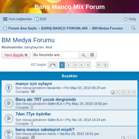
Barış Manço Mix Forum
Hızlı bağlantılar
SSS
Giriş
Forum Ana Sayfa
BARIŞ MANÇO FORUMLARI
BM Medya Forumu
ra
BM Medya Forumu
Moderatörler:
barışhayranı
,
Mod
Yeni Başlık
437 başlık
1
2
3
4
5
…
9
Başlıklar
manço için oylayın
Son mesaj gönderen
farukmtx
«
Pzt May 03, 2010 00:29 am
Cevaplar:
90
1
2
3
4
Barış abi TRT çocuk dergisinde
Son mesaj gönderen
Selim-B.A
«
Prş May 24, 2018 19:50 pm
Cevaplar:
1
7den 77ye tişörtler
Son mesaj gönderen
Selim-B.A
«
Prş Nis 19, 2018 14:24 pm
Cevaplar:
1
barış manço sabetayist miydi?
Son mesaj gönderen
mirze
«
Sal Ara 25, 2012 16:01 pm
Cevaplar:
29
1
2