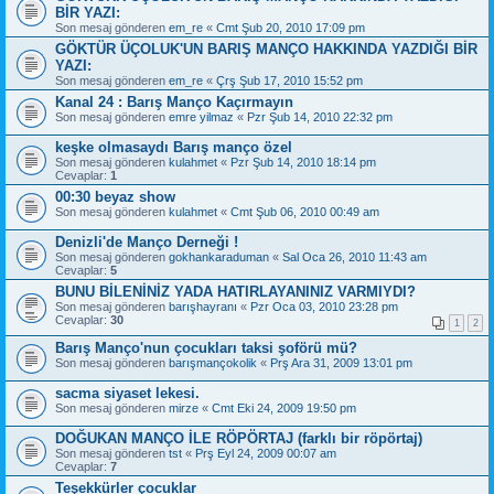
BİR YAZI:
Son mesaj gönderen
em_re
«
Cmt Şub 20, 2010 17:09 pm
GÖKTÜR ÜÇOLUK'UN BARIŞ MANÇO HAKKINDA YAZDIĞI BİR
YAZI:
Son mesaj gönderen
em_re
«
Çrş Şub 17, 2010 15:52 pm
Kanal 24 : Barış Manço Kaçırmayın
Son mesaj gönderen
emre yilmaz
«
Pzr Şub 14, 2010 22:32 pm
keşke olmasaydı Barış manço özel
Son mesaj gönderen
kulahmet
«
Pzr Şub 14, 2010 18:14 pm
Cevaplar:
1
00:30 beyaz show
Son mesaj gönderen
kulahmet
«
Cmt Şub 06, 2010 00:49 am
Denizli'de Manço Derneği !
Son mesaj gönderen
gokhankaraduman
«
Sal Oca 26, 2010 11:43 am
Cevaplar:
5
BUNU BİLENİNİZ YADA HATIRLAYANINIZ VARMIYDI?
Son mesaj gönderen
barışhayranı
«
Pzr Oca 03, 2010 23:28 pm
Cevaplar:
30
1
2
Barış Manço'nun çocukları taksi şoförü mü?
Son mesaj gönderen
barışmançokolik
«
Prş Ara 31, 2009 13:01 pm
sacma siyaset lekesi.
Son mesaj gönderen
mirze
«
Cmt Eki 24, 2009 19:50 pm
DOĞUKAN MANÇO İLE RÖPÖRTAJ (farklı bir röpörtaj)
Son mesaj gönderen
tst
«
Prş Eyl 24, 2009 00:07 am
Cevaplar:
7
Teşekkürler çocuklar