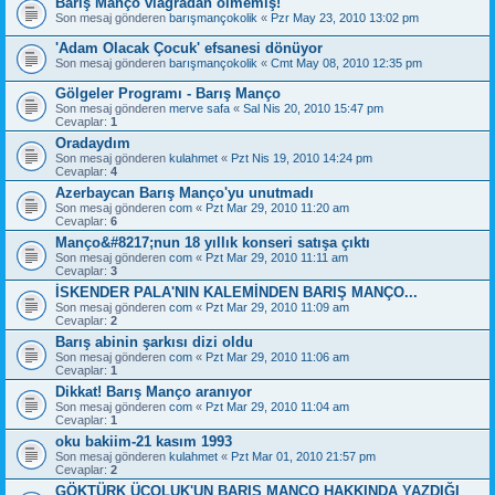
Barış Manço viagradan ölmemiş!
Son mesaj gönderen
barışmançokolik
«
Pzr May 23, 2010 13:02 pm
'Adam Olacak Çocuk' efsanesi dönüyor
Son mesaj gönderen
barışmançokolik
«
Cmt May 08, 2010 12:35 pm
Gölgeler Programı - Barış Manço
Son mesaj gönderen
merve safa
«
Sal Nis 20, 2010 15:47 pm
Cevaplar:
1
Oradaydım
Son mesaj gönderen
kulahmet
«
Pzt Nis 19, 2010 14:24 pm
Cevaplar:
4
Azerbaycan Barış Manço'yu unutmadı
Son mesaj gönderen
com
«
Pzt Mar 29, 2010 11:20 am
Cevaplar:
6
Manço&#8217;nun 18 yıllık konseri satışa çıktı
Son mesaj gönderen
com
«
Pzt Mar 29, 2010 11:11 am
Cevaplar:
3
İSKENDER PALA'NIN KALEMİNDEN BARIŞ MANÇO...
Son mesaj gönderen
com
«
Pzt Mar 29, 2010 11:09 am
Cevaplar:
2
Barış abinin şarkısı dizi oldu
Son mesaj gönderen
com
«
Pzt Mar 29, 2010 11:06 am
Cevaplar:
1
Dikkat! Barış Manço aranıyor
Son mesaj gönderen
com
«
Pzt Mar 29, 2010 11:04 am
Cevaplar:
1
oku bakiim-21 kasım 1993
Son mesaj gönderen
kulahmet
«
Pzt Mar 01, 2010 21:57 pm
Cevaplar:
2
GÖKTÜRK ÜÇOLUK'UN BARIŞ MANÇO HAKKINDA YAZDIĞI