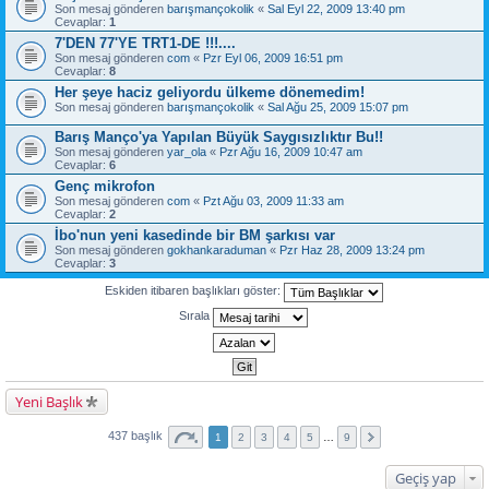
Son mesaj gönderen
barışmançokolik
«
Sal Eyl 22, 2009 13:40 pm
Cevaplar:
1
7'DEN 77'YE TRT1-DE !!!....
Son mesaj gönderen
com
«
Pzr Eyl 06, 2009 16:51 pm
Cevaplar:
8
Her şeye haciz geliyordu ülkeme dönemedim!
Son mesaj gönderen
barışmançokolik
«
Sal Ağu 25, 2009 15:07 pm
Barış Manço'ya Yapılan Büyük Saygısızlıktır Bu!!
Son mesaj gönderen
yar_ola
«
Pzr Ağu 16, 2009 10:47 am
Cevaplar:
6
Genç mikrofon
Son mesaj gönderen
com
«
Pzt Ağu 03, 2009 11:33 am
Cevaplar:
2
İbo'nun yeni kasedinde bir BM şarkısı var
Son mesaj gönderen
gokhankaraduman
«
Pzr Haz 28, 2009 13:24 pm
Cevaplar:
3
Eskiden itibaren başlıkları göster:
Sırala
Yeni Başlık
437 başlık
1
2
3
4
5
…
9
Geçiş yap