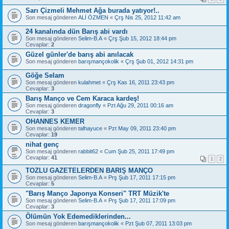
Sarı Çizmeli Mehmet Ağa burada yatıyor!..
Son mesaj gönderen
ALİ ÖZMEN
«
Çrş Nis 25, 2012 11:42 am
24 kanalında dün Barış abi vardı
Son mesaj gönderen
Selim-B.A
«
Çrş Şub 15, 2012 18:44 pm
Cevaplar:
2
Güzel günler'de barış abi anılacak
Son mesaj gönderen
barışmançokolik
«
Çrş Şub 01, 2012 14:31 pm
Göğe Selam
Son mesaj gönderen
kulahmet
«
Çrş Kas 16, 2011 23:43 pm
Cevaplar:
3
Barış Manço ve Cem Karaca kardeş!
Son mesaj gönderen
dragonfly
«
Pzt Ağu 29, 2011 00:16 am
Cevaplar:
3
OHANNES KEMER
Son mesaj gönderen
talhayuce
«
Pzt May 09, 2011 23:40 pm
Cevaplar:
19
nihat genç
Son mesaj gönderen
rabbit62
«
Cum Şub 25, 2011 17:49 pm
Cevaplar:
41
1
2
TOZLU GAZETELERDEN BARIŞ MANÇO
Son mesaj gönderen
Selim-B.A
«
Prş Şub 17, 2011 17:15 pm
Cevaplar:
5
"Barış Manço Japonya Konseri" TRT Müzik'te
Son mesaj gönderen
Selim-B.A
«
Prş Şub 17, 2011 17:09 pm
Cevaplar:
3
Ölümün Yok Edemediklerinden...
Son mesaj gönderen
barışmançokolik
«
Pzt Şub 07, 2011 13:03 pm