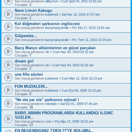
Son mesaj gönderen
allbyrock
«
Cum Şub 04, 2011 01:50 am
Cevaplar:
2
Nane Limon Kabugu
Son mesaj gönderen
kulahmet
«
Sal Kas 16, 2010 17:07 pm
Cevaplar:
1
Kol düğmeleri şarkısının ingilizcesi
Son mesaj gönderen
barışmançokolik
«
Pzr Eki 17, 2010 13:01 pm
Gülpembe...
Son mesaj gönderen
barışmançokolik
«
Pzr Tem 11, 2010 13:33 pm
Barış Manço albümlerinin en güzel parçaları
Son mesaj gönderen
Jin
«
Cum Haz 04, 2010 02:32 am
Cevaplar:
7
dream girl
Son mesaj gönderen
Jin
«
Cum Haz 04, 2010 01:02 am
Cevaplar:
7
une fille sözleri
Son mesaj gönderen
kulahmet
«
Cum Mar 12, 2010 16:23 pm
FON MUZIKLERI...
Son mesaj gönderen
kulahmet
«
Cum Eyl 04, 2009 13:10 pm
Cevaplar:
5
"Ne ola yar ola" şarkısının orjinali !
Son mesaj gönderen
mistrijah
«
Sal Eyl 01, 2009 07:46 am
Cevaplar:
16
BARIS ABININ PROGRAMLARDA KULLANDIGI ILGINC
SOZLER...
Son mesaj gönderen
com
«
Prş Ağu 13, 2009 19:31 pm
Cevaplar:
17
EN BEGENDIGINIZ 7'DEN 77'YE BOLUMU...