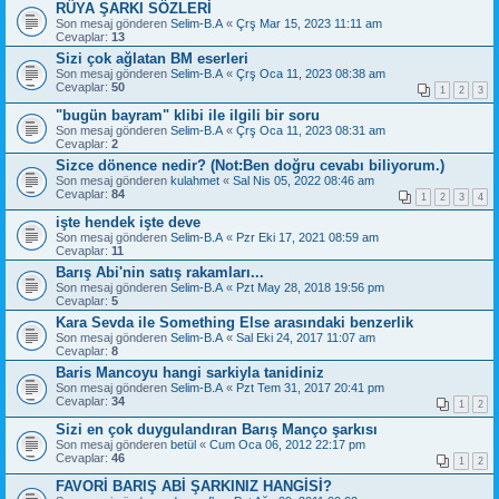
RÜYA ŞARKI SÖZLERİ
Son mesaj gönderen
Selim-B.A
«
Çrş Mar 15, 2023 11:11 am
Cevaplar:
13
Sizi çok ağlatan BM eserleri
Son mesaj gönderen
Selim-B.A
«
Çrş Oca 11, 2023 08:38 am
Cevaplar:
50
1
2
3
"bugün bayram" klibi ile ilgili bir soru
Son mesaj gönderen
Selim-B.A
«
Çrş Oca 11, 2023 08:31 am
Cevaplar:
2
Sizce dönence nedir? (Not:Ben doğru cevabı biliyorum.)
Son mesaj gönderen
kulahmet
«
Sal Nis 05, 2022 08:46 am
Cevaplar:
84
1
2
3
4
işte hendek işte deve
Son mesaj gönderen
Selim-B.A
«
Pzr Eki 17, 2021 08:59 am
Cevaplar:
11
Barış Abi'nin satış rakamları...
Son mesaj gönderen
Selim-B.A
«
Pzt May 28, 2018 19:56 pm
Cevaplar:
5
Kara Sevda ile Something Else arasındaki benzerlik
Son mesaj gönderen
Selim-B.A
«
Sal Eki 24, 2017 11:07 am
Cevaplar:
8
Baris Mancoyu hangi sarkiyla tanidiniz
Son mesaj gönderen
Selim-B.A
«
Pzt Tem 31, 2017 20:41 pm
Cevaplar:
34
1
2
Sizi en çok duygulandıran Barış Manço şarkısı
Son mesaj gönderen
betül
«
Cum Oca 06, 2012 22:17 pm
Cevaplar:
46
1
2
FAVORİ BARIŞ ABİ ŞARKINIZ HANGİSİ?