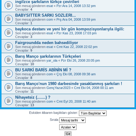
ingilzce şarkıların türkçe çevirileri
Son mesaj gönderen
esat
«
Pzr Ara 14, 2008 13:32 pm
Cevaplar:
4
BABYSITTER SARKI SOZLERI...
Son mesaj gönderen
com
«
Prş Ara 04, 2008 13:59 pm
Cevaplar:
1
baykoca destanı ve yeni bir gün kompozisyonlarıyla ilgili:
Son mesaj gönderen
esat
«
Pzr Kas 23, 2008 17:03 pm
Cevaplar:
3
Fairgroundda neden bahsediliyor
Son mesaj gönderen
esat
«
Cmt Kas 22, 2008 22:02 pm
Cevaplar:
9
Barış Manço şarkılarının Türkçeleri
Son mesaj gönderen
yar_ola
«
Pzr Eki 26, 2008 20:05 pm
Cevaplar:
10
BU SARKİ BARİS ABİNİN Mİ ?
Son mesaj gönderen
com
«
Çrş Eki 08, 2008 09:38 am
Cevaplar:
8
Barış Manço'nun 1980 darbesinde yasaklanmış şarkıları !
Son mesaj gönderen
GençYazar2023
«
Cmt Eki 04, 2008 00:11 am
Cevaplar:
11
Nihayetsiz (.......) ?
Son mesaj gönderen
com
«
Cmt Eyl 20, 2008 11:40 am
Cevaplar:
13
Eskiden itibaren başlıkları göster:
Sırala