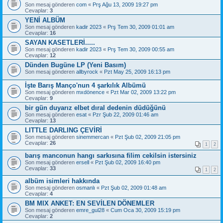
Son mesaj gönderen
com
«
Prş Ağu 13, 2009 19:27 pm
Cevaplar:
3
YENİ ALBÜM
Son mesaj gönderen
kadir 2023
«
Prş Tem 30, 2009 01:01 am
Cevaplar:
16
SAYAN KASETLERİ.....
Son mesaj gönderen
kadir 2023
«
Prş Tem 30, 2009 00:55 am
Cevaplar:
12
Dünden Bugüne LP (Yeni Basım)
Son mesaj gönderen
allbyrock
«
Pzt May 25, 2009 16:13 pm
İşte Barış Manço'nun 4 şarkılık Albümü
Son mesaj gönderen
mxdönence
«
Pzt Mar 02, 2009 13:22 pm
Cevaplar:
9
bir gün duyarız elbet dıral dedenin düdüğünü
Son mesaj gönderen
esat
«
Pzr Şub 22, 2009 01:46 am
Cevaplar:
13
LITTLE DARLING ÇEVİRİ
Son mesaj gönderen
sinemmercan
«
Pzt Şub 02, 2009 21:05 pm
Cevaplar:
26
1
2
barış manconun hangı sarkısına filim cekilsin istersiniz
Son mesaj gönderen
ersell
«
Pzt Şub 02, 2009 16:40 pm
Cevaplar:
33
1
2
albüm isimleri hakkında
Son mesaj gönderen
osmanlı
«
Pzt Şub 02, 2009 01:48 am
Cevaplar:
4
BM MIX ANKET: EN SEVİLEN DÖNEMLER
Son mesaj gönderen
emre_gul28
«
Cum Oca 30, 2009 15:19 pm
Cevaplar:
2