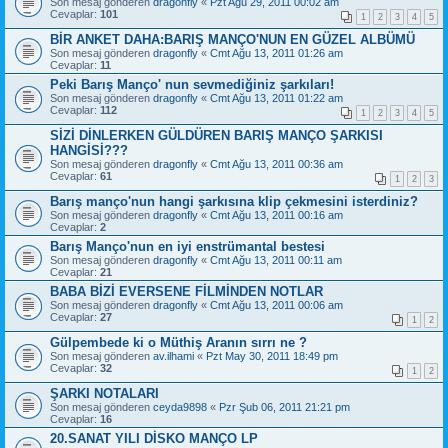
Son mesaj gönderen
dragonfly
«
Pzt Ağu 29, 2011 00:02 am
Cevaplar:
101
1
2
3
4
5
BİR ANKET DAHA:BARIŞ MANÇO'NUN EN GÜZEL ALBÜMÜ
Son mesaj gönderen
dragonfly
«
Cmt Ağu 13, 2011 01:26 am
Cevaplar:
11
Peki Barış Manço' nun sevmediğiniz şarkıları!
Son mesaj gönderen
dragonfly
«
Cmt Ağu 13, 2011 01:22 am
Cevaplar:
112
1
2
3
4
5
SİZİ DİNLERKEN GÜLDÜREN BARIŞ MANÇO ŞARKISI
HANGİSİ???
Son mesaj gönderen
dragonfly
«
Cmt Ağu 13, 2011 00:36 am
Cevaplar:
61
1
2
3
Barış manço'nun hangi şarkısına klip çekmesini isterdiniz?
Son mesaj gönderen
dragonfly
«
Cmt Ağu 13, 2011 00:16 am
Cevaplar:
2
Barış Manço'nun en iyi enstrümantal bestesi
Son mesaj gönderen
dragonfly
«
Cmt Ağu 13, 2011 00:11 am
Cevaplar:
21
BABA BİZİ EVERSENE FİLMİNDEN NOTLAR
Son mesaj gönderen
dragonfly
«
Cmt Ağu 13, 2011 00:06 am
Cevaplar:
27
1
2
Gülpembede ki o Müthiş Aranın sırrı ne ?
Son mesaj gönderen
av.ilhami
«
Pzt May 30, 2011 18:49 pm
Cevaplar:
32
1
2
ŞARKI NOTALARI
Son mesaj gönderen
ceyda9898
«
Pzr Şub 06, 2011 21:21 pm
Cevaplar:
16
20.SANAT YILI DİSKO MANÇO LP