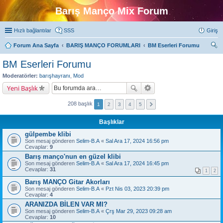
Barış Manço Mix Forum
Hızlı bağlantılar
SSS
Giriş
Forum Ana Sayfa
BARIŞ MANÇO FORUMLARI
BM Eserleri Forumu
ra
BM Eserleri Forumu
Moderatörler:
barışhayranı
,
Mod
Yeni Başlık
208 başlık
1
2
3
4
5
Başlıklar
gülpembe klibi
Son mesaj gönderen
Selim-B.A
«
Sal Ara 17, 2024 16:56 pm
Cevaplar:
9
Barış manço'nun en güzel klibi
Son mesaj gönderen
Selim-B.A
«
Sal Ara 17, 2024 16:45 pm
Cevaplar:
31
1
2
Barış MANÇO Gitar Akorları
Son mesaj gönderen
Selim-B.A
«
Pzt Nis 03, 2023 20:39 pm
Cevaplar:
4
ARANIZDA BİLEN VAR MI?
Son mesaj gönderen
Selim-B.A
«
Çrş Mar 29, 2023 09:28 am
Cevaplar:
10