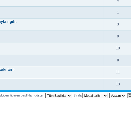
4
1
la ilgili:
3
9
10
8
kıları !
11
13
kiden itibaren başlıkları göster:
Sırala