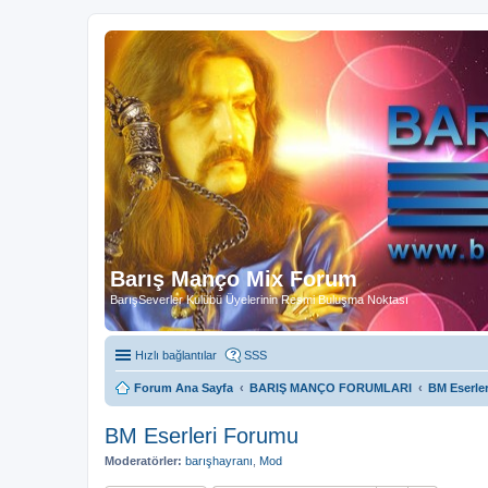
Barış Manço Mix Forum
BarışSeverler Kulübü Üyelerinin Resmi Buluşma Noktası
Hızlı bağlantılar
SSS
Forum Ana Sayfa
BARIŞ MANÇO FORUMLARI
BM Eserle
BM Eserleri Forumu
Moderatörler:
barışhayranı
,
Mod