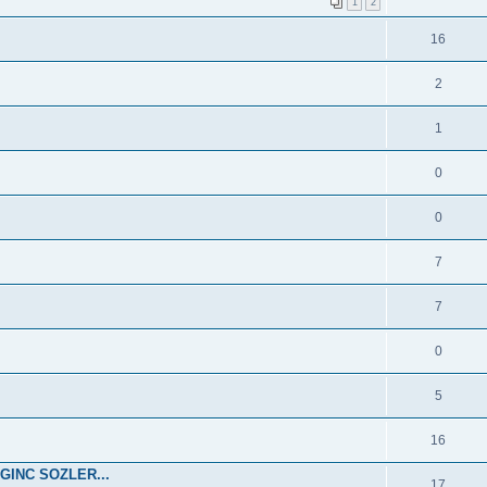
1
2
16
2
1
0
0
7
7
0
5
16
GINC SOZLER...
17