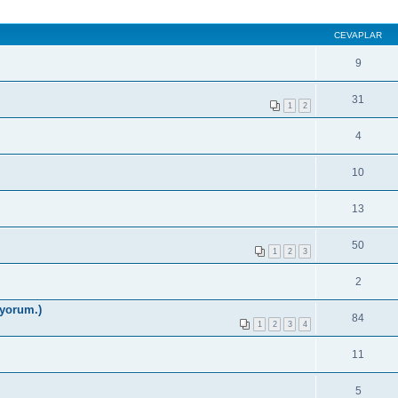
CEVAPLAR
9
31
1
2
4
10
13
50
1
2
3
2
iyorum.)
84
1
2
3
4
11
5