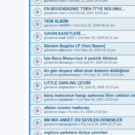
gönderen
com
» Sal Kas 11, 2008 14:43 pm
EN BEGENDIGINIZ 7'DEN 77'YE BOLUMU...
gönderen
com
» Cmt Eyl 08, 2007 18:04 pm
YENİ ALBÜM
gönderen
HAARP
» Cmt Oca 31, 2009 00:47 am
SAYAN KASETLERİ.....
gönderen
kadir 2023
» Cmt Mar 15, 2008 00:11 am
Dünden Bugüne LP (Yeni Basım)
gönderen
allbyrock
» Pzt May 25, 2009 16:13 pm
İşte Barış Manço'nun 4 şarkılık Albümü
gönderen
lokmanço
» Cmt Şub 07, 2009 23:20 pm
bir gün duyarız elbet dıral dedenin düdüğünü
gönderen
gurbetcimanço
» Pzt Haz 12, 2006 20:14 pm
LITTLE DARLING ÇEVİRİ
gönderen
angelozlem
» Prş Şub 02, 2006 15:37 pm
barış manconun hangı sarkısına filim cekilsin ist
gönderen
topaldede
» Cum Mar 02, 2007 23:20 pm
albüm isimleri hakkında
gönderen
esat
» Pzt Ara 15, 2008 13:20 pm
BM MIX ANKET: EN SEVİLEN DÖNEMLER
gönderen
barışhayranı
» Prş Oca 29, 2009 22:37 pm
ingilzce şarkıların türkçe çevirileri