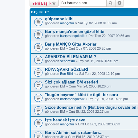
Yeni Başlık
BAŞLIKLAR
gülpembe klibi
gönderen
mançofur
» Sal Eyl 02, 2008 01:52 am
Barış manço'nun en güzel klibi
gönderen
barışmançokolik
» Pzr Tem 22, 2007 00:56 am
Barış MANÇO Gitar Akorları
gönderen
BM
» Cmt Oca 07, 2006 20:26 pm
ARANIZDA BİLEN VAR MI?
gönderen
senamsın
» Prş Nis 19, 2007 16:31 pm
RÜYA ŞARKI SÖZLERİ
gönderen
Ben Bilirim
» Sal Tem 22, 2008 12:10 pm
Sizi çok ağlatan BM eserleri
gönderen
BM
» Cum Mar 24, 2006 18:26 pm
"bugün bayram" klibi ile ilgili bir soru
gönderen
barışmançokolik
» Prş Eyl 18, 2008 14:56 pm
Sizce dönence nedir? (Not:Ben doğru cevabı bil
gönderen
BM
» Cmt Eki 22, 2005 22:27 pm
işte hendek işte deve
gönderen
mançofur
» Cmt Oca 03, 2009 20:33 pm
Barış Abi'nin satış rakamları...
gönderen
Jin
» Cum Eki 15, 2010 23:37 pm