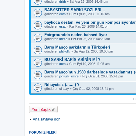
gönderen
drfth
» Sal Ara 19, 2006 14:48 pm
BABYSITTER SARKI SOZLERI...
gönderen
com
» Cum Eyl 19, 2008 11:16 am
baykoca destanı ve yeni bir gün kompozisyonlarıy
gönderen
esat
» Pzr Kas 23, 2008 14:01 pm
Fairgroundda neden bahsediliyor
gönderen
mirze
» Pzr Eki 26, 2008 00:20 am
Barış Manço şarkılarının Türkçeleri
gönderen
plakolik
» Sal Ağu 12, 2008 19:08 pm
BU SARKİ BARİS ABİNİN Mİ ?
gönderen
com
» Cum Eyl 19, 2008 11:05 am
Barış Manço'nun 1980 darbesinde yasaklanmış şar
gönderen
jonturk_emre
» Prş Oca 31, 2008 15:41 pm
Nihayetsiz (.......) ?
gönderen
sinaay
» Çrş Oca 02, 2008 13:41 pm
Es
Yeni Başlık
Ana sayfaya dön
FORUM IZINLERI