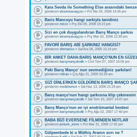
Kara Sevda ile Something Else arasındaki benzer
gönderen
eksensavaşçısı
» Pzt Nis 03, 2006 14:45 pm
Baris Mancoyu hangi sarkiyla tanidiniz
gönderen
mirze
» Prş Eki 09, 2008 18:23 pm
Sizi en çok duygulandıran Barış Manço şarkısı
gönderen
eksensavaşçısı
» Prş Mar 02, 2006 12:30 pm
FAVORİ BARIŞ ABİ ŞARKINIZ HANGİSİ?
gönderen
efemanco
» Sal Ara 06, 2005 15:24 pm
BİR ANKET DAHA:BARIŞ MANÇO'NUN EN GÜZE
gönderen
barışmançokolik
» Cmt Tem 07, 2007 16:05 pm
Peki Barış Manço' nun sevmediğiniz şarkıları!
gönderen
mitran
» Çrş Ağu 31, 2005 02:29 am
SİZİ DİNLERKEN GÜLDÜREN BARIŞ MANÇO ŞAR
gönderen
mxdönence
» Sal Haz 13, 2006 21:24 pm
Barış manço'nun hangi şarkısına klip çekmesini 
gönderen
barışmançokolik
» Sal Tem 10, 2007 14:07 pm
Barış Manço'nun en iyi enstrümantal bestesi
gönderen
barışmançokolik
» Prş Ağu 02, 2007 17:40 pm
BABA BİZİ EVERSENE FİLMİNDEN NOTLAR
gönderen
jonturk_emre
» Pzt Mar 31, 2008 17:42 pm
Gülpembede ki o Müthiş Aranın sırrı ne ?
gönderen
fLeiN
» Sal Şub 27, 2007 00:19 am