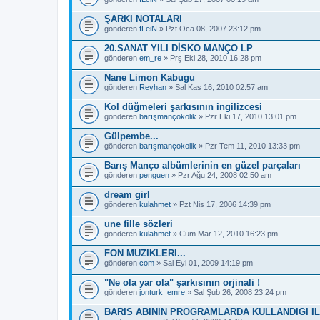
ŞARKI NOTALARI
gönderen
fLeiN
» Pzt Oca 08, 2007 23:12 pm
20.SANAT YILI DİSKO MANÇO LP
gönderen
em_re
» Prş Eki 28, 2010 16:28 pm
Nane Limon Kabugu
gönderen
Reyhan
» Sal Kas 16, 2010 02:57 am
Kol düğmeleri şarkısının ingilizcesi
gönderen
barışmançokolik
» Pzr Eki 17, 2010 13:01 pm
Gülpembe...
gönderen
barışmançokolik
» Pzr Tem 11, 2010 13:33 pm
Barış Manço albümlerinin en güzel parçaları
gönderen
penguen
» Pzr Ağu 24, 2008 02:50 am
dream girl
gönderen
kulahmet
» Pzt Nis 17, 2006 14:39 pm
une fille sözleri
gönderen
kulahmet
» Cum Mar 12, 2010 16:23 pm
FON MUZIKLERI...
gönderen
com
» Sal Eyl 01, 2009 14:19 pm
"Ne ola yar ola" şarkısının orjinali !
gönderen
jonturk_emre
» Sal Şub 26, 2008 23:24 pm
BARIS ABININ PROGRAMLARDA KULLANDIGI IL