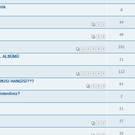
lik
8
34
1
2
46
1
2
101
1
2
3
4
5
L ALBÜMÜ
11
112
1
2
3
4
5
KISI HANGİSİ???
61
1
2
3
isterdiniz?
2
21
27
1
2
32