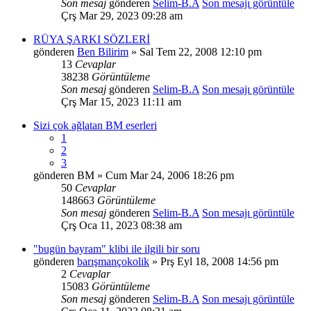
Son mesaj
gönderen
Selim-B.A
Son mesajı görüntüle
Çrş Mar 29, 2023 09:28 am
RÜYA ŞARKI SÖZLERİ
gönderen
Ben Bilirim
» Sal Tem 22, 2008 12:10 pm
13
Cevaplar
38238
Görüntüleme
Son mesaj
gönderen
Selim-B.A
Son mesajı görüntüle
Çrş Mar 15, 2023 11:11 am
Sizi çok ağlatan BM eserleri
1
2
3
gönderen
BM
» Cum Mar 24, 2006 18:26 pm
50
Cevaplar
148663
Görüntüleme
Son mesaj
gönderen
Selim-B.A
Son mesajı görüntüle
Çrş Oca 11, 2023 08:38 am
"bugün bayram" klibi ile ilgili bir soru
gönderen
barışmançokolik
» Prş Eyl 18, 2008 14:56 pm
2
Cevaplar
15083
Görüntüleme
Son mesaj
gönderen
Selim-B.A
Son mesajı görüntüle