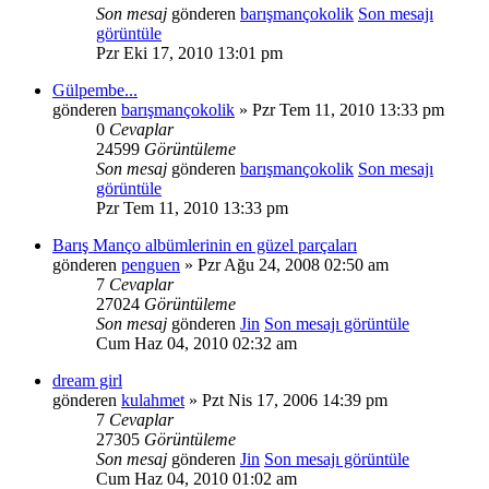
Son mesaj
gönderen
barışmançokolik
Son mesajı
görüntüle
Pzr Eki 17, 2010 13:01 pm
Gülpembe...
gönderen
barışmançokolik
» Pzr Tem 11, 2010 13:33 pm
0
Cevaplar
24599
Görüntüleme
Son mesaj
gönderen
barışmançokolik
Son mesajı
görüntüle
Pzr Tem 11, 2010 13:33 pm
Barış Manço albümlerinin en güzel parçaları
gönderen
penguen
» Pzr Ağu 24, 2008 02:50 am
7
Cevaplar
27024
Görüntüleme
Son mesaj
gönderen
Jin
Son mesajı görüntüle
Cum Haz 04, 2010 02:32 am
dream girl
gönderen
kulahmet
» Pzt Nis 17, 2006 14:39 pm
7
Cevaplar
27305
Görüntüleme
Son mesaj
gönderen
Jin
Son mesajı görüntüle
Cum Haz 04, 2010 01:02 am