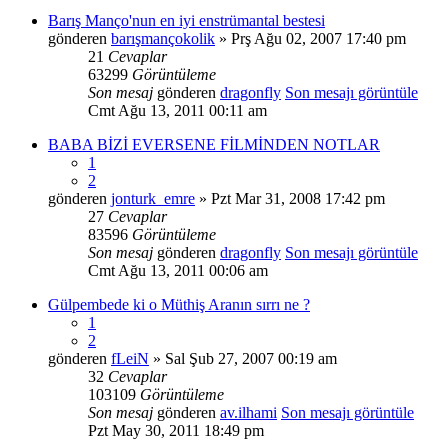
Barış Manço'nun en iyi enstrümantal bestesi
gönderen
barışmançokolik
» Prş Ağu 02, 2007 17:40 pm
21
Cevaplar
63299
Görüntüleme
Son mesaj
gönderen
dragonfly
Son mesajı görüntüle
Cmt Ağu 13, 2011 00:11 am
BABA BİZİ EVERSENE FİLMİNDEN NOTLAR
1
2
gönderen
jonturk_emre
» Pzt Mar 31, 2008 17:42 pm
27
Cevaplar
83596
Görüntüleme
Son mesaj
gönderen
dragonfly
Son mesajı görüntüle
Cmt Ağu 13, 2011 00:06 am
Gülpembede ki o Müthiş Aranın sırrı ne ?
1
2
gönderen
fLeiN
» Sal Şub 27, 2007 00:19 am
32
Cevaplar
103109
Görüntüleme
Son mesaj
gönderen
av.ilhami
Son mesajı görüntüle
Pzt May 30, 2011 18:49 pm