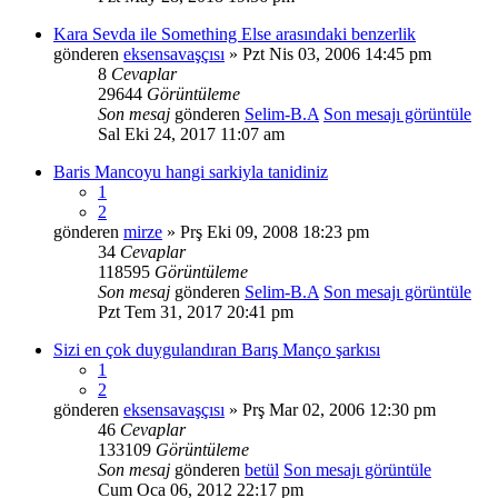
Kara Sevda ile Something Else arasındaki benzerlik
gönderen
eksensavaşçısı
» Pzt Nis 03, 2006 14:45 pm
8
Cevaplar
29644
Görüntüleme
Son mesaj
gönderen
Selim-B.A
Son mesajı görüntüle
Sal Eki 24, 2017 11:07 am
Baris Mancoyu hangi sarkiyla tanidiniz
1
2
gönderen
mirze
» Prş Eki 09, 2008 18:23 pm
34
Cevaplar
118595
Görüntüleme
Son mesaj
gönderen
Selim-B.A
Son mesajı görüntüle
Pzt Tem 31, 2017 20:41 pm
Sizi en çok duygulandıran Barış Manço şarkısı
1
2
gönderen
eksensavaşçısı
» Prş Mar 02, 2006 12:30 pm
46
Cevaplar
133109
Görüntüleme
Son mesaj
gönderen
betül
Son mesajı görüntüle
Cum Oca 06, 2012 22:17 pm