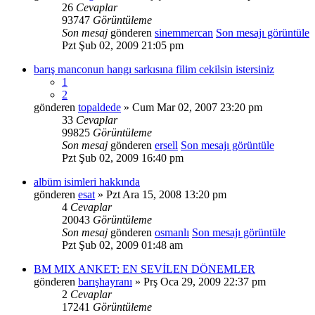
26
Cevaplar
93747
Görüntüleme
Son mesaj
gönderen
sinemmercan
Son mesajı görüntüle
Pzt Şub 02, 2009 21:05 pm
barış manconun hangı sarkısına filim cekilsin istersiniz
1
2
gönderen
topaldede
» Cum Mar 02, 2007 23:20 pm
33
Cevaplar
99825
Görüntüleme
Son mesaj
gönderen
ersell
Son mesajı görüntüle
Pzt Şub 02, 2009 16:40 pm
albüm isimleri hakkında
gönderen
esat
» Pzt Ara 15, 2008 13:20 pm
4
Cevaplar
20043
Görüntüleme
Son mesaj
gönderen
osmanlı
Son mesajı görüntüle
Pzt Şub 02, 2009 01:48 am
BM MIX ANKET: EN SEVİLEN DÖNEMLER
gönderen
barışhayranı
» Prş Oca 29, 2009 22:37 pm
2
Cevaplar
17241
Görüntüleme