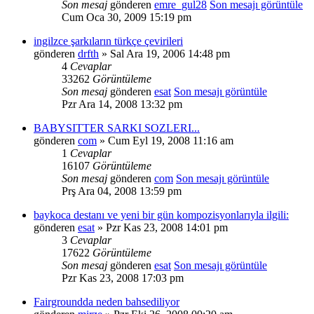
Son mesaj
gönderen
emre_gul28
Son mesajı görüntüle
Cum Oca 30, 2009 15:19 pm
ingilzce şarkıların türkçe çevirileri
gönderen
drfth
» Sal Ara 19, 2006 14:48 pm
4
Cevaplar
33262
Görüntüleme
Son mesaj
gönderen
esat
Son mesajı görüntüle
Pzr Ara 14, 2008 13:32 pm
BABYSITTER SARKI SOZLERI...
gönderen
com
» Cum Eyl 19, 2008 11:16 am
1
Cevaplar
16107
Görüntüleme
Son mesaj
gönderen
com
Son mesajı görüntüle
Prş Ara 04, 2008 13:59 pm
baykoca destanı ve yeni bir gün kompozisyonlarıyla ilgili:
gönderen
esat
» Pzr Kas 23, 2008 14:01 pm
3
Cevaplar
17622
Görüntüleme
Son mesaj
gönderen
esat
Son mesajı görüntüle
Pzr Kas 23, 2008 17:03 pm
Fairgroundda neden bahsediliyor