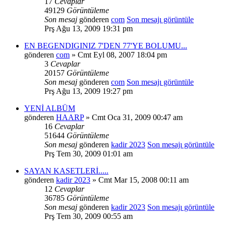
17
Cevaplar
49129
Görüntüleme
Son mesaj
gönderen
com
Son mesajı görüntüle
Prş Ağu 13, 2009 19:31 pm
EN BEGENDIGINIZ 7'DEN 77'YE BOLUMU...
gönderen
com
» Cmt Eyl 08, 2007 18:04 pm
3
Cevaplar
20157
Görüntüleme
Son mesaj
gönderen
com
Son mesajı görüntüle
Prş Ağu 13, 2009 19:27 pm
YENİ ALBÜM
gönderen
HAARP
» Cmt Oca 31, 2009 00:47 am
16
Cevaplar
51644
Görüntüleme
Son mesaj
gönderen
kadir 2023
Son mesajı görüntüle
Prş Tem 30, 2009 01:01 am
SAYAN KASETLERİ.....
gönderen
kadir 2023
» Cmt Mar 15, 2008 00:11 am
12
Cevaplar
36785
Görüntüleme
Son mesaj
gönderen
kadir 2023
Son mesajı görüntüle
Prş Tem 30, 2009 00:55 am