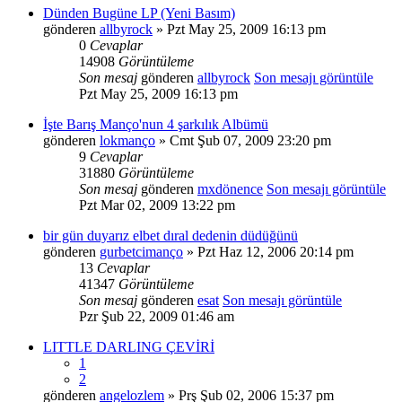
Dünden Bugüne LP (Yeni Basım)
gönderen
allbyrock
» Pzt May 25, 2009 16:13 pm
0
Cevaplar
14908
Görüntüleme
Son mesaj
gönderen
allbyrock
Son mesajı görüntüle
Pzt May 25, 2009 16:13 pm
İşte Barış Manço'nun 4 şarkılık Albümü
gönderen
lokmanço
» Cmt Şub 07, 2009 23:20 pm
9
Cevaplar
31880
Görüntüleme
Son mesaj
gönderen
mxdönence
Son mesajı görüntüle
Pzt Mar 02, 2009 13:22 pm
bir gün duyarız elbet dıral dedenin düdüğünü
gönderen
gurbetcimanço
» Pzt Haz 12, 2006 20:14 pm
13
Cevaplar
41347
Görüntüleme
Son mesaj
gönderen
esat
Son mesajı görüntüle
Pzr Şub 22, 2009 01:46 am
LITTLE DARLING ÇEVİRİ
1
2
gönderen
angelozlem
» Prş Şub 02, 2006 15:37 pm