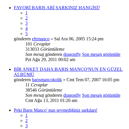
FAVORİ BARIŞ ABİ ŞARKINIZ HANGİSİ?
1
2
3
4
5
gönderen
efemanco
» Sal Ara 06, 2005 15:24 pm
101
Cevaplar
313033
Görüntüleme
Son mesaj
gönderen
dragonfly
Son mesajı görüntüle
Pzt Ağu 29, 2011 00:02 am
BİR ANKET DAHA:BARIŞ MANÇO'NUN EN GÜZEL
ALBÜMÜ
gönderen
barışmançokolik
» Cmt Tem 07, 2007 16:05 pm
11
Cevaplar
38546
Görüntüleme
Son mesaj
gönderen
dragonfly
Son mesajı görüntüle
Cmt Ağu 13, 2011 01:26 am
Peki Barış Manço' nun sevmediğiniz şarkıları!
1
2
3