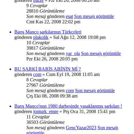
gönderen
mirze
» Pzr Eki 26, 2008 00:20 am
9
Cevaplar
28810
Görüntüleme
Son mesaj
gönderen
esat
Son mesajı görüntüle
Cmt Kas 22, 2008 22:02 pm
Barış Manço şarkılarının Türkçeleri
gönderen
plakolik
» Sal Ağu 12, 2008 19:08 pm
10
Cevaplar
39817
Görüntüleme
Son mesaj
gönderen
yar_ola
Son mesajı görüntüle
Pzr Eki 26, 2008 20:05 pm
BU SARKİ BARİS ABİNİN Mİ ?
gönderen
com
» Cum Eyl 19, 2008 11:05 am
8
Cevaplar
27967
Görüntüleme
Son mesaj
gönderen
com
Son mesajı görüntüle
Çrş Eki 08, 2008 09:38 am
Barış Manço'nun 1980 darbesinde yasaklanmış şarkıları !
gönderen
jonturk_emre
» Prş Oca 31, 2008 15:41 pm
11
Cevaplar
36503
Görüntüleme
Son mesaj
gönderen
GençYazar2023
Son mesajı
görüntüle