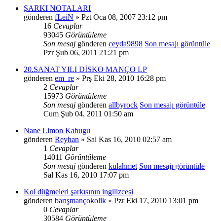
ŞARKI NOTALARI
gönderen
fLeiN
» Pzt Oca 08, 2007 23:12 pm
16
Cevaplar
93045
Görüntüleme
Son mesaj
gönderen
ceyda9898
Son mesajı görüntüle
Pzr Şub 06, 2011 21:21 pm
20.SANAT YILI DİSKO MANÇO LP
gönderen
em_re
» Prş Eki 28, 2010 16:28 pm
2
Cevaplar
15973
Görüntüleme
Son mesaj
gönderen
allbyrock
Son mesajı görüntüle
Cum Şub 04, 2011 01:50 am
Nane Limon Kabugu
gönderen
Reyhan
» Sal Kas 16, 2010 02:57 am
1
Cevaplar
14011
Görüntüleme
Son mesaj
gönderen
kulahmet
Son mesajı görüntüle
Sal Kas 16, 2010 17:07 pm
Kol düğmeleri şarkısının ingilizcesi
gönderen
barışmançokolik
» Pzr Eki 17, 2010 13:01 pm
0
Cevaplar
30584
Görüntüleme