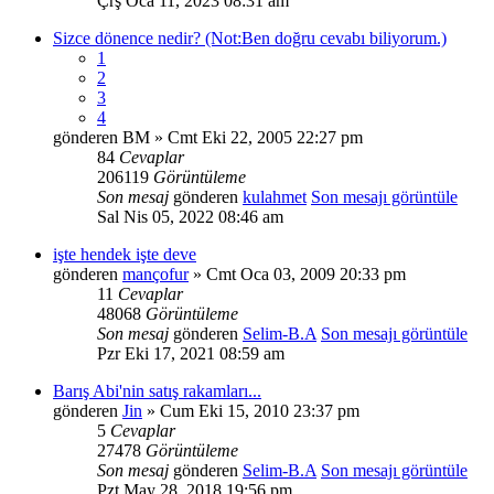
Çrş Oca 11, 2023 08:31 am
Sizce dönence nedir? (Not:Ben doğru cevabı biliyorum.)
1
2
3
4
gönderen
BM
» Cmt Eki 22, 2005 22:27 pm
84
Cevaplar
206119
Görüntüleme
Son mesaj
gönderen
kulahmet
Son mesajı görüntüle
Sal Nis 05, 2022 08:46 am
işte hendek işte deve
gönderen
mançofur
» Cmt Oca 03, 2009 20:33 pm
11
Cevaplar
48068
Görüntüleme
Son mesaj
gönderen
Selim-B.A
Son mesajı görüntüle
Pzr Eki 17, 2021 08:59 am
Barış Abi'nin satış rakamları...
gönderen
Jin
» Cum Eki 15, 2010 23:37 pm
5
Cevaplar
27478
Görüntüleme
Son mesaj
gönderen
Selim-B.A
Son mesajı görüntüle
Pzt May 28, 2018 19:56 pm