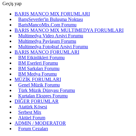
Geçiş yap
BARIŞ MANÇO MIX FORUMLARI
BarışSeverler'in Buluşma Noktası
BarisMancoMix.Com Forumu
BARIŞ MANÇO MIX MULTIMEDYA FORUMLARI
Multimedya Video Arşivi Forumu
Multimedya Paylaşım Forumu
Multimedya Fotoğraf Arşivi Forumu
BARIŞ MANÇO FORUMLARI
BM Etkinlikleri Forumu
BM Eserleri Forumu
BM Şarkıları Forumu
BM Medya Forumu
MÜZİK FORUMLARI
Genel Müzik Forumu
Türk Müzik Dünyası Forumu
Kurtalan Ekspres Forumu
DİĞER FORUMLAR
Atatürk Köşesi
Serbest Mix
Aktüel Forum
ADMIN / MODERATOR
Forum Cezaları