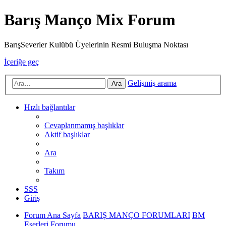
Barış Manço Mix Forum
BarışSeverler Kulübü Üyelerinin Resmi Buluşma Noktası
İçeriğe geç
Gelişmiş arama
Ara
Hızlı bağlantılar
Cevaplanmamış başlıklar
Aktif başlıklar
Ara
Takım
SSS
Giriş
Forum Ana Sayfa
BARIŞ MANÇO FORUMLARI
BM
Eserleri Forumu