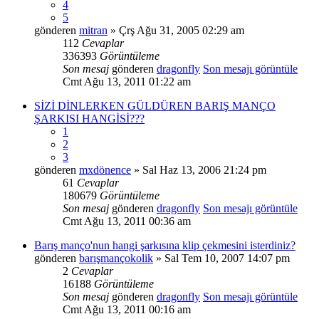
4
5
gönderen
mitran
» Çrş Ağu 31, 2005 02:29 am
112
Cevaplar
336393
Görüntüleme
Son mesaj
gönderen
dragonfly
Son mesajı görüntüle
Cmt Ağu 13, 2011 01:22 am
SİZİ DİNLERKEN GÜLDÜREN BARIŞ MANÇO
ŞARKISI HANGİSİ???
1
2
3
gönderen
mxdönence
» Sal Haz 13, 2006 21:24 pm
61
Cevaplar
180679
Görüntüleme
Son mesaj
gönderen
dragonfly
Son mesajı görüntüle
Cmt Ağu 13, 2011 00:36 am
Barış manço'nun hangi şarkısına klip çekmesini isterdiniz?
gönderen
barışmançokolik
» Sal Tem 10, 2007 14:07 pm
2
Cevaplar
16188
Görüntüleme
Son mesaj
gönderen
dragonfly
Son mesajı görüntüle
Cmt Ağu 13, 2011 00:16 am