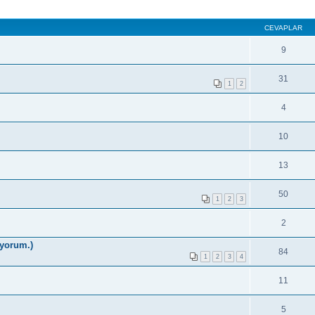
CEVAPLAR
9
31
1
2
4
10
13
50
1
2
3
2
iyorum.)
84
1
2
3
4
11
5