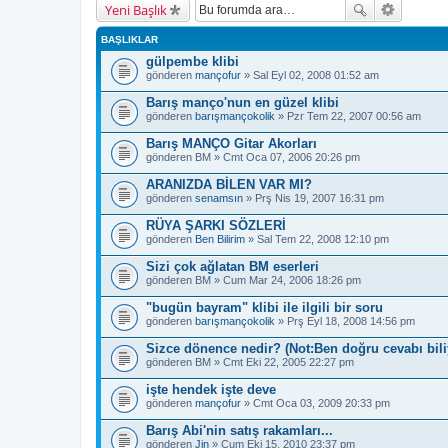
Yeni Başlık
BAŞLIKLAR
gülpembe klibi
gönderen
mançofur
» Sal Eyl 02, 2008 01:52 am
Barış manço'nun en güzel klibi
gönderen
barışmançokolik
» Pzr Tem 22, 2007 00:56 am
Barış MANÇO Gitar Akorları
gönderen
BM
» Cmt Oca 07, 2006 20:26 pm
ARANIZDA BİLEN VAR MI?
gönderen
senamsın
» Prş Nis 19, 2007 16:31 pm
RÜYA ŞARKI SÖZLERİ
gönderen
Ben Bilirim
» Sal Tem 22, 2008 12:10 pm
Sizi çok ağlatan BM eserleri
gönderen
BM
» Cum Mar 24, 2006 18:26 pm
"bugün bayram" klibi ile ilgili bir soru
gönderen
barışmançokolik
» Prş Eyl 18, 2008 14:56 pm
Sizce dönence nedir? (Not:Ben doğru cevabı bil
gönderen
BM
» Cmt Eki 22, 2005 22:27 pm
işte hendek işte deve
gönderen
mançofur
» Cmt Oca 03, 2009 20:33 pm
Barış Abi'nin satış rakamları...
gönderen
Jin
» Cum Eki 15, 2010 23:37 pm