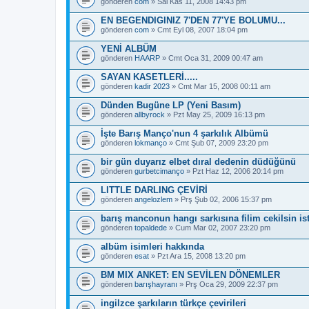
gönderen
com
» Sal Kas 11, 2008 14:43 pm
EN BEGENDIGINIZ 7'DEN 77'YE BOLUMU...
gönderen
com
» Cmt Eyl 08, 2007 18:04 pm
YENİ ALBÜM
gönderen
HAARP
» Cmt Oca 31, 2009 00:47 am
SAYAN KASETLERİ.....
gönderen
kadir 2023
» Cmt Mar 15, 2008 00:11 am
Dünden Bugüne LP (Yeni Basım)
gönderen
allbyrock
» Pzt May 25, 2009 16:13 pm
İşte Barış Manço'nun 4 şarkılık Albümü
gönderen
lokmanço
» Cmt Şub 07, 2009 23:20 pm
bir gün duyarız elbet dıral dedenin düdüğünü
gönderen
gurbetcimanço
» Pzt Haz 12, 2006 20:14 pm
LITTLE DARLING ÇEVİRİ
gönderen
angelozlem
» Prş Şub 02, 2006 15:37 pm
barış manconun hangı sarkısına filim cekilsin ist
gönderen
topaldede
» Cum Mar 02, 2007 23:20 pm
albüm isimleri hakkında
gönderen
esat
» Pzt Ara 15, 2008 13:20 pm
BM MIX ANKET: EN SEVİLEN DÖNEMLER
gönderen
barışhayranı
» Prş Oca 29, 2009 22:37 pm
ingilzce şarkıların türkçe çevirileri