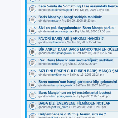
Kara Sevda ile Something Else arasındaki benzer
gönderen
eksensavaşçısı
» Pzt Nis 03, 2006 14:45 pm
Baris Mancoyu hangi sarkiyla tanidiniz
gönderen
mirze
» Prş Eki 09, 2008 18:23 pm
Sizi en çok duygulandıran Barış Manço şarkısı
gönderen
eksensavaşçısı
» Prş Mar 02, 2006 12:30 pm
FAVORİ BARIŞ ABİ ŞARKINIZ HANGİSİ?
gönderen
efemanco
» Sal Ara 06, 2005 15:24 pm
BİR ANKET DAHA:BARIŞ MANÇO'NUN EN GÜZE
gönderen
barışmançokolik
» Cmt Tem 07, 2007 16:05 pm
Peki Barış Manço' nun sevmediğiniz şarkıları!
gönderen
mitran
» Çrş Ağu 31, 2005 02:29 am
SİZİ DİNLERKEN GÜLDÜREN BARIŞ MANÇO ŞAR
gönderen
mxdönence
» Sal Haz 13, 2006 21:24 pm
Barış manço'nun hangi şarkısına klip çekmesini 
gönderen
barışmançokolik
» Sal Tem 10, 2007 14:07 pm
Barış Manço'nun en iyi enstrümantal bestesi
gönderen
barışmançokolik
» Prş Ağu 02, 2007 17:40 pm
BABA BİZİ EVERSENE FİLMİNDEN NOTLAR
gönderen
jonturk_emre
» Pzt Mar 31, 2008 17:42 pm
Gülpembede ki o Müthiş Aranın sırrı ne ?
gönderen
fLeiN
» Sal Şub 27, 2007 00:19 am