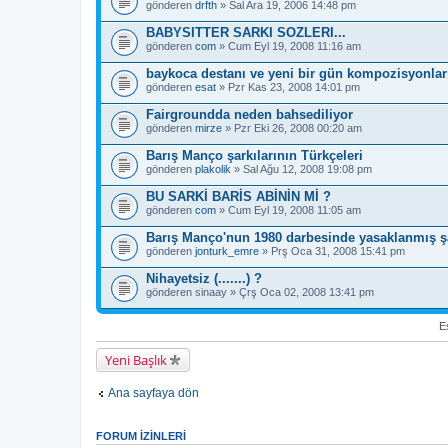
gönderen
drfth
» Sal Ara 19, 2006 14:48 pm
BABYSITTER SARKI SOZLERI...
gönderen
com
» Cum Eyl 19, 2008 11:16 am
baykoca destanı ve yeni bir gün kompozisyonlarıy
gönderen
esat
» Pzr Kas 23, 2008 14:01 pm
Fairgroundda neden bahsediliyor
gönderen
mirze
» Pzr Eki 26, 2008 00:20 am
Barış Manço şarkılarının Türkçeleri
gönderen
plakolik
» Sal Ağu 12, 2008 19:08 pm
BU SARKİ BARİS ABİNİN Mİ ?
gönderen
com
» Cum Eyl 19, 2008 11:05 am
Barış Manço'nun 1980 darbesinde yasaklanmış şar
gönderen
jonturk_emre
» Prş Oca 31, 2008 15:41 pm
Nihayetsiz (.......) ?
gönderen
sinaay
» Çrş Oca 02, 2008 13:41 pm
Es
Yeni Başlık
Ana sayfaya dön
FORUM IZINLERI