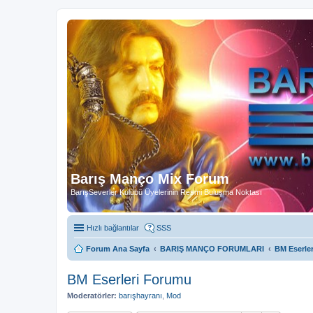
Barış Manço Mix Forum
BarışSeverler Kulübü Üyelerinin Resmi Buluşma Noktası
Hızlı bağlantılar
SSS
Forum Ana Sayfa
BARIŞ MANÇO FORUMLARI
BM Eserle
BM Eserleri Forumu
Moderatörler:
barışhayranı
,
Mod