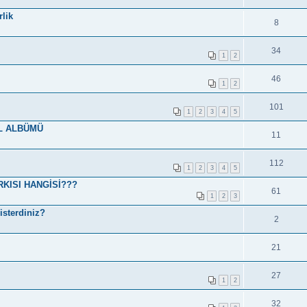
lik
8
34
1
2
46
1
2
101
1
2
3
4
5
L ALBÜMÜ
11
112
1
2
3
4
5
KISI HANGİSİ???
61
1
2
3
isterdiniz?
2
21
27
1
2
32