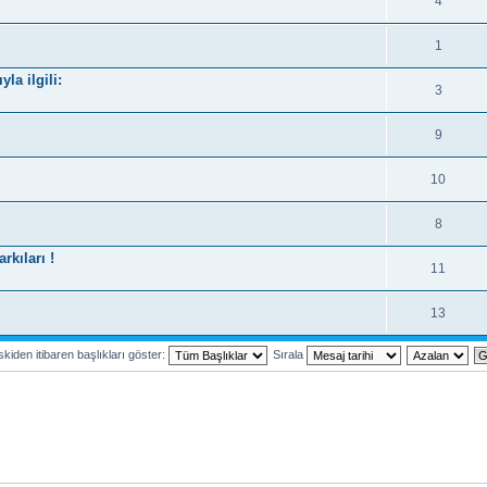
4
1
la ilgili:
3
9
10
8
kıları !
11
13
kiden itibaren başlıkları göster:
Sırala