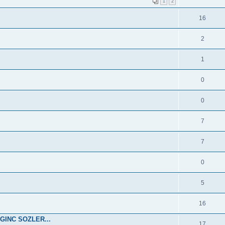
1
2
16
2
1
0
0
7
7
0
5
16
GINC SOZLER...
17