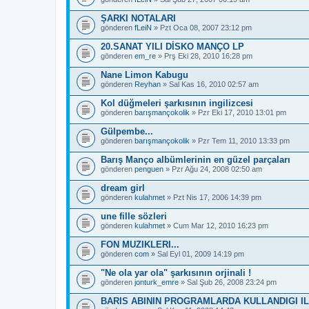
ŞARKI NOTALARI
gönderen
fLeiN
» Pzt Oca 08, 2007 23:12 pm
20.SANAT YILI DİSKO MANÇO LP
gönderen
em_re
» Prş Eki 28, 2010 16:28 pm
Nane Limon Kabugu
gönderen
Reyhan
» Sal Kas 16, 2010 02:57 am
Kol düğmeleri şarkısının ingilizcesi
gönderen
barışmançokolik
» Pzr Eki 17, 2010 13:01 pm
Gülpembe...
gönderen
barışmançokolik
» Pzr Tem 11, 2010 13:33 pm
Barış Manço albümlerinin en güzel parçaları
gönderen
penguen
» Pzr Ağu 24, 2008 02:50 am
dream girl
gönderen
kulahmet
» Pzt Nis 17, 2006 14:39 pm
une fille sözleri
gönderen
kulahmet
» Cum Mar 12, 2010 16:23 pm
FON MUZIKLERI...
gönderen
com
» Sal Eyl 01, 2009 14:19 pm
"Ne ola yar ola" şarkısının orjinali !
gönderen
jonturk_emre
» Sal Şub 26, 2008 23:24 pm
BARIS ABININ PROGRAMLARDA KULLANDIGI IL