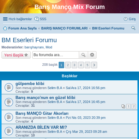
Barış Manço Mix Forum
Hızlı bağlantılar
SSS
Giriş
Forum Ana Sayfa
BARIŞ MANÇO FORUMLARI
BM Eserleri Forumu
ra
BM Eserleri Forumu
Moderatörler:
barışhayranı
,
Mod
Yeni Başlık
208 başlık
1
2
3
4
5
Başlıklar
gülpembe klibi
Son mesaj gönderen
Selim-B.A
«
Sal Ara 17, 2024 16:56 pm
Cevaplar:
9
Barış manço'nun en güzel klibi
Son mesaj gönderen
Selim-B.A
«
Sal Ara 17, 2024 16:45 pm
Cevaplar:
31
1
2
Barış MANÇO Gitar Akorları
Son mesaj gönderen
Selim-B.A
«
Pzt Nis 03, 2023 20:39 pm
Cevaplar:
4
ARANIZDA BİLEN VAR MI?
Son mesaj gönderen
Selim-B.A
«
Çrş Mar 29, 2023 09:28 am
Cevaplar:
10