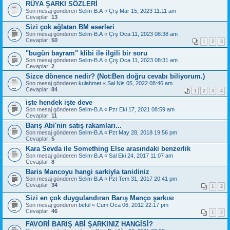
RÜYA ŞARKI SÖZLERİ
Son mesaj gönderen
Selim-B.A
«
Çrş Mar 15, 2023 11:11 am
Cevaplar:
13
Sizi çok ağlatan BM eserleri
Son mesaj gönderen
Selim-B.A
«
Çrş Oca 11, 2023 08:38 am
Cevaplar:
50
1
2
3
"bugün bayram" klibi ile ilgili bir soru
Son mesaj gönderen
Selim-B.A
«
Çrş Oca 11, 2023 08:31 am
Cevaplar:
2
Sizce dönence nedir? (Not:Ben doğru cevabı biliyorum.)
Son mesaj gönderen
kulahmet
«
Sal Nis 05, 2022 08:46 am
Cevaplar:
84
1
2
3
4
işte hendek işte deve
Son mesaj gönderen
Selim-B.A
«
Pzr Eki 17, 2021 08:59 am
Cevaplar:
11
Barış Abi'nin satış rakamları...
Son mesaj gönderen
Selim-B.A
«
Pzt May 28, 2018 19:56 pm
Cevaplar:
5
Kara Sevda ile Something Else arasındaki benzerlik
Son mesaj gönderen
Selim-B.A
«
Sal Eki 24, 2017 11:07 am
Cevaplar:
8
Baris Mancoyu hangi sarkiyla tanidiniz
Son mesaj gönderen
Selim-B.A
«
Pzt Tem 31, 2017 20:41 pm
Cevaplar:
34
1
2
Sizi en çok duygulandıran Barış Manço şarkısı
Son mesaj gönderen
betül
«
Cum Oca 06, 2012 22:17 pm
Cevaplar:
46
1
2
FAVORİ BARIŞ ABİ ŞARKINIZ HANGİSİ?