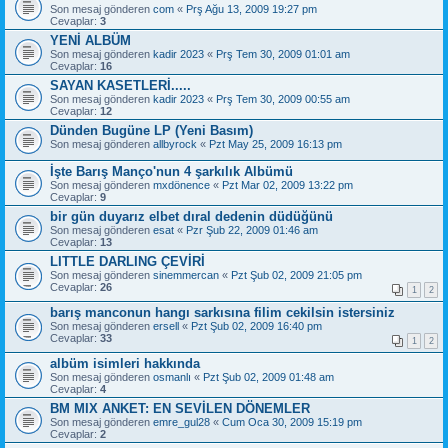
Son mesaj gönderen
com
«
Prş Ağu 13, 2009 19:27 pm
Cevaplar:
3
YENİ ALBÜM
Son mesaj gönderen
kadir 2023
«
Prş Tem 30, 2009 01:01 am
Cevaplar:
16
SAYAN KASETLERİ.....
Son mesaj gönderen
kadir 2023
«
Prş Tem 30, 2009 00:55 am
Cevaplar:
12
Dünden Bugüne LP (Yeni Basım)
Son mesaj gönderen
allbyrock
«
Pzt May 25, 2009 16:13 pm
İşte Barış Manço'nun 4 şarkılık Albümü
Son mesaj gönderen
mxdönence
«
Pzt Mar 02, 2009 13:22 pm
Cevaplar:
9
bir gün duyarız elbet dıral dedenin düdüğünü
Son mesaj gönderen
esat
«
Pzr Şub 22, 2009 01:46 am
Cevaplar:
13
LITTLE DARLING ÇEVİRİ
Son mesaj gönderen
sinemmercan
«
Pzt Şub 02, 2009 21:05 pm
Cevaplar:
26
1
2
barış manconun hangı sarkısına filim cekilsin istersiniz
Son mesaj gönderen
ersell
«
Pzt Şub 02, 2009 16:40 pm
Cevaplar:
33
1
2
albüm isimleri hakkında
Son mesaj gönderen
osmanlı
«
Pzt Şub 02, 2009 01:48 am
Cevaplar:
4
BM MIX ANKET: EN SEVİLEN DÖNEMLER
Son mesaj gönderen
emre_gul28
«
Cum Oca 30, 2009 15:19 pm
Cevaplar:
2