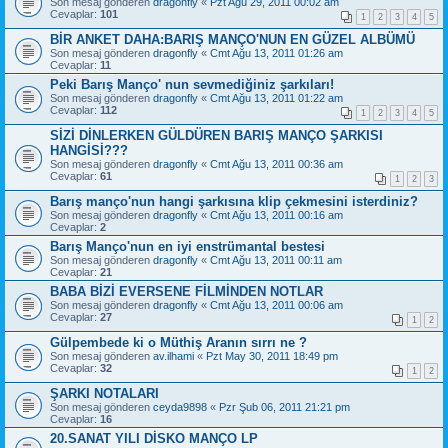
Son mesaj gönderen
dragonfly
«
Pzt Ağu 29, 2011 00:02 am
Cevaplar:
101
1
2
3
4
5
BİR ANKET DAHA:BARIŞ MANÇO'NUN EN GÜZEL ALBÜMÜ
Son mesaj gönderen
dragonfly
«
Cmt Ağu 13, 2011 01:26 am
Cevaplar:
11
Peki Barış Manço' nun sevmediğiniz şarkıları!
Son mesaj gönderen
dragonfly
«
Cmt Ağu 13, 2011 01:22 am
Cevaplar:
112
1
2
3
4
5
SİZİ DİNLERKEN GÜLDÜREN BARIŞ MANÇO ŞARKISI
HANGİSİ???
Son mesaj gönderen
dragonfly
«
Cmt Ağu 13, 2011 00:36 am
Cevaplar:
61
1
2
3
Barış manço'nun hangi şarkısına klip çekmesini isterdiniz?
Son mesaj gönderen
dragonfly
«
Cmt Ağu 13, 2011 00:16 am
Cevaplar:
2
Barış Manço'nun en iyi enstrümantal bestesi
Son mesaj gönderen
dragonfly
«
Cmt Ağu 13, 2011 00:11 am
Cevaplar:
21
BABA BİZİ EVERSENE FİLMİNDEN NOTLAR
Son mesaj gönderen
dragonfly
«
Cmt Ağu 13, 2011 00:06 am
Cevaplar:
27
1
2
Gülpembede ki o Müthiş Aranın sırrı ne ?
Son mesaj gönderen
av.ilhami
«
Pzt May 30, 2011 18:49 pm
Cevaplar:
32
1
2
ŞARKI NOTALARI
Son mesaj gönderen
ceyda9898
«
Pzr Şub 06, 2011 21:21 pm
Cevaplar:
16
20.SANAT YILI DİSKO MANÇO LP