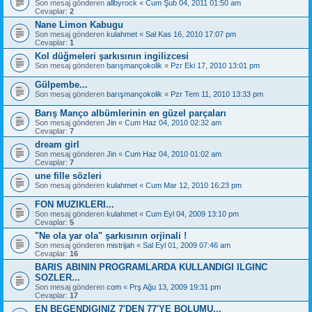
Son mesaj gönderen
allbyrock
«
Cum Şub 04, 2011 01:50 am
Cevaplar:
2
Nane Limon Kabugu
Son mesaj gönderen
kulahmet
«
Sal Kas 16, 2010 17:07 pm
Cevaplar:
1
Kol düğmeleri şarkısının ingilizcesi
Son mesaj gönderen
barışmançokolik
«
Pzr Eki 17, 2010 13:01 pm
Gülpembe...
Son mesaj gönderen
barışmançokolik
«
Pzr Tem 11, 2010 13:33 pm
Barış Manço albümlerinin en güzel parçaları
Son mesaj gönderen
Jin
«
Cum Haz 04, 2010 02:32 am
Cevaplar:
7
dream girl
Son mesaj gönderen
Jin
«
Cum Haz 04, 2010 01:02 am
Cevaplar:
7
une fille sözleri
Son mesaj gönderen
kulahmet
«
Cum Mar 12, 2010 16:23 pm
FON MUZIKLERI...
Son mesaj gönderen
kulahmet
«
Cum Eyl 04, 2009 13:10 pm
Cevaplar:
5
"Ne ola yar ola" şarkısının orjinali !
Son mesaj gönderen
mistrijah
«
Sal Eyl 01, 2009 07:46 am
Cevaplar:
16
BARIS ABININ PROGRAMLARDA KULLANDIGI ILGINC
SOZLER...
Son mesaj gönderen
com
«
Prş Ağu 13, 2009 19:31 pm
Cevaplar:
17
EN BEGENDIGINIZ 7'DEN 77'YE BOLUMU...