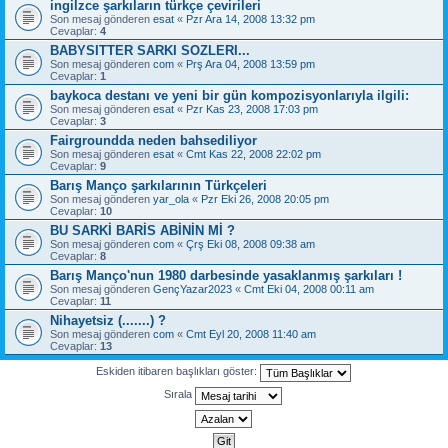
ingilzce şarkıların türkçe çevirileri
Son mesaj gönderen
esat
«
Pzr Ara 14, 2008 13:32 pm
Cevaplar:
4
BABYSITTER SARKI SOZLERI...
Son mesaj gönderen
com
«
Prş Ara 04, 2008 13:59 pm
Cevaplar:
1
baykoca destanı ve yeni bir gün kompozisyonlarıyla ilgili:
Son mesaj gönderen
esat
«
Pzr Kas 23, 2008 17:03 pm
Cevaplar:
3
Fairgroundda neden bahsediliyor
Son mesaj gönderen
esat
«
Cmt Kas 22, 2008 22:02 pm
Cevaplar:
9
Barış Manço şarkılarının Türkçeleri
Son mesaj gönderen
yar_ola
«
Pzr Eki 26, 2008 20:05 pm
Cevaplar:
10
BU SARKİ BARİS ABİNİN Mİ ?
Son mesaj gönderen
com
«
Çrş Eki 08, 2008 09:38 am
Cevaplar:
8
Barış Manço'nun 1980 darbesinde yasaklanmış şarkıları !
Son mesaj gönderen
GençYazar2023
«
Cmt Eki 04, 2008 00:11 am
Cevaplar:
11
Nihayetsiz (.......) ?
Son mesaj gönderen
com
«
Cmt Eyl 20, 2008 11:40 am
Cevaplar:
13
Eskiden itibaren başlıkları göster:
Sırala