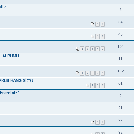
lik
8
34
1
2
46
1
2
101
1
2
3
4
5
L ALBÜMÜ
11
112
1
2
3
4
5
KISI HANGİSİ???
61
1
2
3
isterdiniz?
2
21
27
1
2
32