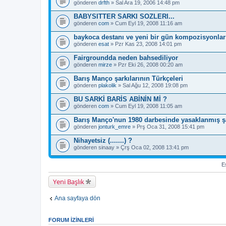
gönderen
drfth
» Sal Ara 19, 2006 14:48 pm
BABYSITTER SARKI SOZLERI...
gönderen
com
» Cum Eyl 19, 2008 11:16 am
baykoca destanı ve yeni bir gün kompozisyonlarıy
gönderen
esat
» Pzr Kas 23, 2008 14:01 pm
Fairgroundda neden bahsediliyor
gönderen
mirze
» Pzr Eki 26, 2008 00:20 am
Barış Manço şarkılarının Türkçeleri
gönderen
plakolik
» Sal Ağu 12, 2008 19:08 pm
BU SARKİ BARİS ABİNİN Mİ ?
gönderen
com
» Cum Eyl 19, 2008 11:05 am
Barış Manço'nun 1980 darbesinde yasaklanmış şar
gönderen
jonturk_emre
» Prş Oca 31, 2008 15:41 pm
Nihayetsiz (.......) ?
gönderen
sinaay
» Çrş Oca 02, 2008 13:41 pm
Es
Yeni Başlık
Ana sayfaya dön
FORUM IZINLERI