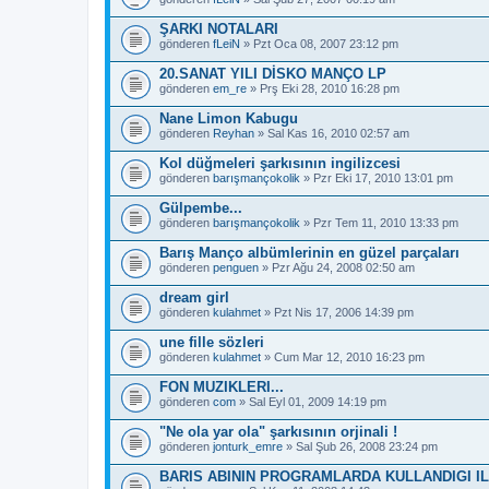
ŞARKI NOTALARI
gönderen
fLeiN
» Pzt Oca 08, 2007 23:12 pm
20.SANAT YILI DİSKO MANÇO LP
gönderen
em_re
» Prş Eki 28, 2010 16:28 pm
Nane Limon Kabugu
gönderen
Reyhan
» Sal Kas 16, 2010 02:57 am
Kol düğmeleri şarkısının ingilizcesi
gönderen
barışmançokolik
» Pzr Eki 17, 2010 13:01 pm
Gülpembe...
gönderen
barışmançokolik
» Pzr Tem 11, 2010 13:33 pm
Barış Manço albümlerinin en güzel parçaları
gönderen
penguen
» Pzr Ağu 24, 2008 02:50 am
dream girl
gönderen
kulahmet
» Pzt Nis 17, 2006 14:39 pm
une fille sözleri
gönderen
kulahmet
» Cum Mar 12, 2010 16:23 pm
FON MUZIKLERI...
gönderen
com
» Sal Eyl 01, 2009 14:19 pm
"Ne ola yar ola" şarkısının orjinali !
gönderen
jonturk_emre
» Sal Şub 26, 2008 23:24 pm
BARIS ABININ PROGRAMLARDA KULLANDIGI IL