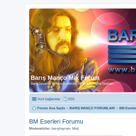
Barış Manço Mix Forum
BarışSeverler Kulübü Üyelerinin Resmi Buluşma Noktası
Hızlı bağlantılar
SSS
Forum Ana Sayfa
BARIŞ MANÇO FORUMLARI
BM Eserle
BM Eserleri Forumu
Moderatörler:
barışhayranı
,
Mod