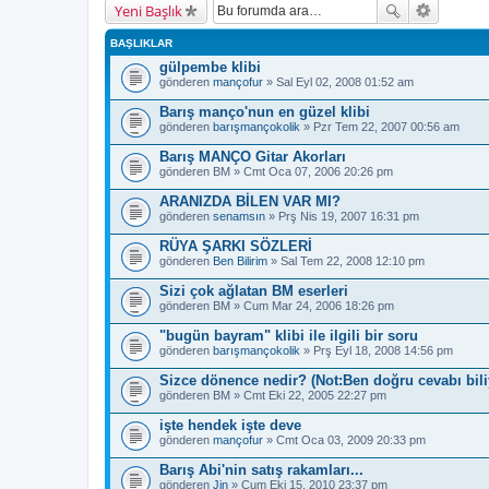
Yeni Başlık
BAŞLIKLAR
gülpembe klibi
gönderen
mançofur
» Sal Eyl 02, 2008 01:52 am
Barış manço'nun en güzel klibi
gönderen
barışmançokolik
» Pzr Tem 22, 2007 00:56 am
Barış MANÇO Gitar Akorları
gönderen
BM
» Cmt Oca 07, 2006 20:26 pm
ARANIZDA BİLEN VAR MI?
gönderen
senamsın
» Prş Nis 19, 2007 16:31 pm
RÜYA ŞARKI SÖZLERİ
gönderen
Ben Bilirim
» Sal Tem 22, 2008 12:10 pm
Sizi çok ağlatan BM eserleri
gönderen
BM
» Cum Mar 24, 2006 18:26 pm
"bugün bayram" klibi ile ilgili bir soru
gönderen
barışmançokolik
» Prş Eyl 18, 2008 14:56 pm
Sizce dönence nedir? (Not:Ben doğru cevabı bil
gönderen
BM
» Cmt Eki 22, 2005 22:27 pm
işte hendek işte deve
gönderen
mançofur
» Cmt Oca 03, 2009 20:33 pm
Barış Abi'nin satış rakamları...
gönderen
Jin
» Cum Eki 15, 2010 23:37 pm