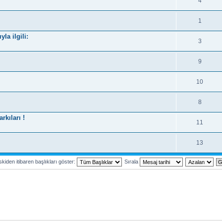
4
1
la ilgili:
3
9
10
8
kıları !
11
13
kiden itibaren başlıkları göster:
Sırala