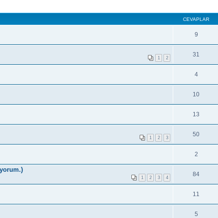
CEVAPLAR
9
31
1
2
4
10
13
50
1
2
3
2
iyorum.)
84
1
2
3
4
11
5