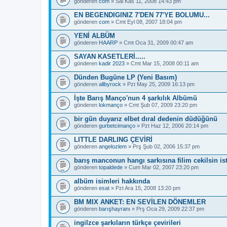
gönderen
com
» Sal Kas 11, 2008 14:43 pm
EN BEGENDIGINIZ 7'DEN 77'YE BOLUMU...
gönderen
com
» Cmt Eyl 08, 2007 18:04 pm
YENİ ALBÜM
gönderen
HAARP
» Cmt Oca 31, 2009 00:47 am
SAYAN KASETLERİ.....
gönderen
kadir 2023
» Cmt Mar 15, 2008 00:11 am
Dünden Bugüne LP (Yeni Basım)
gönderen
allbyrock
» Pzt May 25, 2009 16:13 pm
İşte Barış Manço'nun 4 şarkılık Albümü
gönderen
lokmanço
» Cmt Şub 07, 2009 23:20 pm
bir gün duyarız elbet dıral dedenin düdüğünü
gönderen
gurbetcimanço
» Pzt Haz 12, 2006 20:14 pm
LITTLE DARLING ÇEVİRİ
gönderen
angelozlem
» Prş Şub 02, 2006 15:37 pm
barış manconun hangı sarkısına filim cekilsin ist
gönderen
topaldede
» Cum Mar 02, 2007 23:20 pm
albüm isimleri hakkında
gönderen
esat
» Pzt Ara 15, 2008 13:20 pm
BM MIX ANKET: EN SEVİLEN DÖNEMLER
gönderen
barışhayranı
» Prş Oca 29, 2009 22:37 pm
ingilzce şarkıların türkçe çevirileri