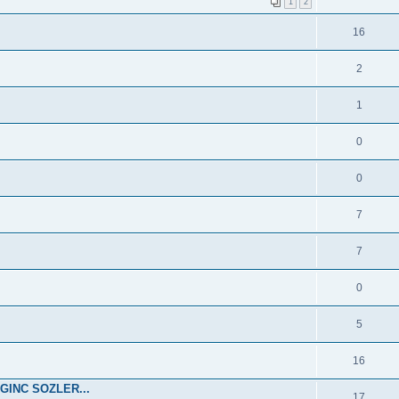
1
2
16
2
1
0
0
7
7
0
5
16
GINC SOZLER...
17