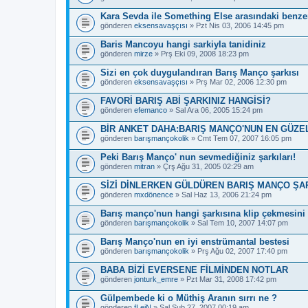
Kara Sevda ile Something Else arasındaki benzer
gönderen
eksensavaşçısı
» Pzt Nis 03, 2006 14:45 pm
Baris Mancoyu hangi sarkiyla tanidiniz
gönderen
mirze
» Prş Eki 09, 2008 18:23 pm
Sizi en çok duygulandıran Barış Manço şarkısı
gönderen
eksensavaşçısı
» Prş Mar 02, 2006 12:30 pm
FAVORİ BARIŞ ABİ ŞARKINIZ HANGİSİ?
gönderen
efemanco
» Sal Ara 06, 2005 15:24 pm
BİR ANKET DAHA:BARIŞ MANÇO'NUN EN GÜZE
gönderen
barışmançokolik
» Cmt Tem 07, 2007 16:05 pm
Peki Barış Manço' nun sevmediğiniz şarkıları!
gönderen
mitran
» Çrş Ağu 31, 2005 02:29 am
SİZİ DİNLERKEN GÜLDÜREN BARIŞ MANÇO ŞAR
gönderen
mxdönence
» Sal Haz 13, 2006 21:24 pm
Barış manço'nun hangi şarkısına klip çekmesini 
gönderen
barışmançokolik
» Sal Tem 10, 2007 14:07 pm
Barış Manço'nun en iyi enstrümantal bestesi
gönderen
barışmançokolik
» Prş Ağu 02, 2007 17:40 pm
BABA BİZİ EVERSENE FİLMİNDEN NOTLAR
gönderen
jonturk_emre
» Pzt Mar 31, 2008 17:42 pm
Gülpembede ki o Müthiş Aranın sırrı ne ?
gönderen
fLeiN
» Sal Şub 27, 2007 00:19 am