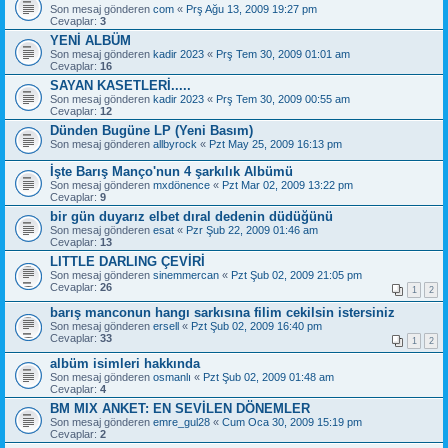
Son mesaj gönderen
com
«
Prş Ağu 13, 2009 19:27 pm
Cevaplar:
3
YENİ ALBÜM
Son mesaj gönderen
kadir 2023
«
Prş Tem 30, 2009 01:01 am
Cevaplar:
16
SAYAN KASETLERİ.....
Son mesaj gönderen
kadir 2023
«
Prş Tem 30, 2009 00:55 am
Cevaplar:
12
Dünden Bugüne LP (Yeni Basım)
Son mesaj gönderen
allbyrock
«
Pzt May 25, 2009 16:13 pm
İşte Barış Manço'nun 4 şarkılık Albümü
Son mesaj gönderen
mxdönence
«
Pzt Mar 02, 2009 13:22 pm
Cevaplar:
9
bir gün duyarız elbet dıral dedenin düdüğünü
Son mesaj gönderen
esat
«
Pzr Şub 22, 2009 01:46 am
Cevaplar:
13
LITTLE DARLING ÇEVİRİ
Son mesaj gönderen
sinemmercan
«
Pzt Şub 02, 2009 21:05 pm
Cevaplar:
26
1
2
barış manconun hangı sarkısına filim cekilsin istersiniz
Son mesaj gönderen
ersell
«
Pzt Şub 02, 2009 16:40 pm
Cevaplar:
33
1
2
albüm isimleri hakkında
Son mesaj gönderen
osmanlı
«
Pzt Şub 02, 2009 01:48 am
Cevaplar:
4
BM MIX ANKET: EN SEVİLEN DÖNEMLER
Son mesaj gönderen
emre_gul28
«
Cum Oca 30, 2009 15:19 pm
Cevaplar:
2