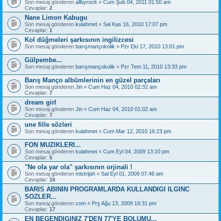
Son mesaj gönderen
allbyrock
«
Cum Şub 04, 2011 01:50 am
Cevaplar:
2
Nane Limon Kabugu
Son mesaj gönderen
kulahmet
«
Sal Kas 16, 2010 17:07 pm
Cevaplar:
1
Kol düğmeleri şarkısının ingilizcesi
Son mesaj gönderen
barışmançokolik
«
Pzr Eki 17, 2010 13:01 pm
Gülpembe...
Son mesaj gönderen
barışmançokolik
«
Pzr Tem 11, 2010 13:33 pm
Barış Manço albümlerinin en güzel parçaları
Son mesaj gönderen
Jin
«
Cum Haz 04, 2010 02:32 am
Cevaplar:
7
dream girl
Son mesaj gönderen
Jin
«
Cum Haz 04, 2010 01:02 am
Cevaplar:
7
une fille sözleri
Son mesaj gönderen
kulahmet
«
Cum Mar 12, 2010 16:23 pm
FON MUZIKLERI...
Son mesaj gönderen
kulahmet
«
Cum Eyl 04, 2009 13:10 pm
Cevaplar:
5
"Ne ola yar ola" şarkısının orjinali !
Son mesaj gönderen
mistrijah
«
Sal Eyl 01, 2009 07:46 am
Cevaplar:
16
BARIS ABININ PROGRAMLARDA KULLANDIGI ILGINC
SOZLER...
Son mesaj gönderen
com
«
Prş Ağu 13, 2009 19:31 pm
Cevaplar:
17
EN BEGENDIGINIZ 7'DEN 77'YE BOLUMU...