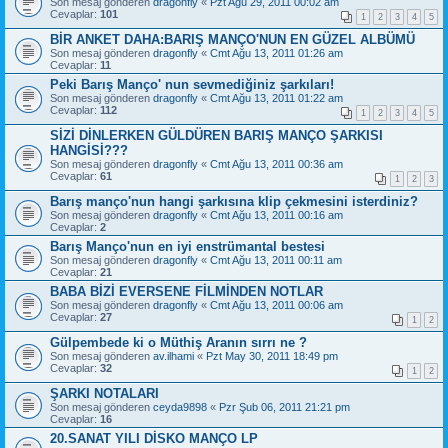
Son mesaj gönderen
dragonfly
«
Pzt Ağu 29, 2011 00:02 am
Cevaplar:
101
1
2
3
4
5
BİR ANKET DAHA:BARIŞ MANÇO'NUN EN GÜZEL ALBÜMÜ
Son mesaj gönderen
dragonfly
«
Cmt Ağu 13, 2011 01:26 am
Cevaplar:
11
Peki Barış Manço' nun sevmediğiniz şarkıları!
Son mesaj gönderen
dragonfly
«
Cmt Ağu 13, 2011 01:22 am
Cevaplar:
112
1
2
3
4
5
SİZİ DİNLERKEN GÜLDÜREN BARIŞ MANÇO ŞARKISI
HANGİSİ???
Son mesaj gönderen
dragonfly
«
Cmt Ağu 13, 2011 00:36 am
Cevaplar:
61
1
2
3
Barış manço'nun hangi şarkısına klip çekmesini isterdiniz?
Son mesaj gönderen
dragonfly
«
Cmt Ağu 13, 2011 00:16 am
Cevaplar:
2
Barış Manço'nun en iyi enstrümantal bestesi
Son mesaj gönderen
dragonfly
«
Cmt Ağu 13, 2011 00:11 am
Cevaplar:
21
BABA BİZİ EVERSENE FİLMİNDEN NOTLAR
Son mesaj gönderen
dragonfly
«
Cmt Ağu 13, 2011 00:06 am
Cevaplar:
27
1
2
Gülpembede ki o Müthiş Aranın sırrı ne ?
Son mesaj gönderen
av.ilhami
«
Pzt May 30, 2011 18:49 pm
Cevaplar:
32
1
2
ŞARKI NOTALARI
Son mesaj gönderen
ceyda9898
«
Pzr Şub 06, 2011 21:21 pm
Cevaplar:
16
20.SANAT YILI DİSKO MANÇO LP