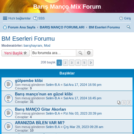
Barış Manço Mix Forum
Hızlı bağlantılar
SSS
Giriş
Forum Ana Sayfa
BARIŞ MANÇO FORUMLARI
BM Eserleri Forumu
ra
BM Eserleri Forumu
Moderatörler:
barışhayranı
,
Mod
Yeni Başlık
208 başlık
1
2
3
4
5
Başlıklar
gülpembe klibi
Son mesaj gönderen
Selim-B.A
«
Sal Ara 17, 2024 16:56 pm
Cevaplar:
9
Barış manço'nun en güzel klibi
Son mesaj gönderen
Selim-B.A
«
Sal Ara 17, 2024 16:45 pm
Cevaplar:
31
1
2
Barış MANÇO Gitar Akorları
Son mesaj gönderen
Selim-B.A
«
Pzt Nis 03, 2023 20:39 pm
Cevaplar:
4
ARANIZDA BİLEN VAR MI?
Son mesaj gönderen
Selim-B.A
«
Çrş Mar 29, 2023 09:28 am
Cevaplar:
10