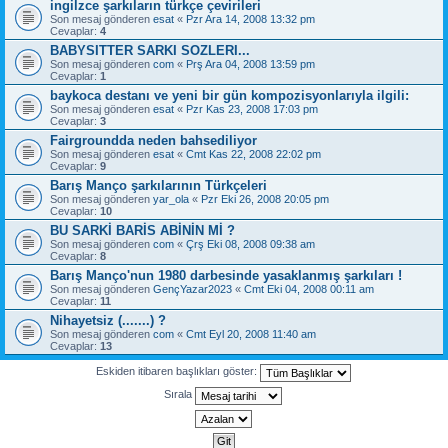
ingilzce şarkıların türkçe çevirileri
Son mesaj gönderen
esat
«
Pzr Ara 14, 2008 13:32 pm
Cevaplar:
4
BABYSITTER SARKI SOZLERI...
Son mesaj gönderen
com
«
Prş Ara 04, 2008 13:59 pm
Cevaplar:
1
baykoca destanı ve yeni bir gün kompozisyonlarıyla ilgili:
Son mesaj gönderen
esat
«
Pzr Kas 23, 2008 17:03 pm
Cevaplar:
3
Fairgroundda neden bahsediliyor
Son mesaj gönderen
esat
«
Cmt Kas 22, 2008 22:02 pm
Cevaplar:
9
Barış Manço şarkılarının Türkçeleri
Son mesaj gönderen
yar_ola
«
Pzr Eki 26, 2008 20:05 pm
Cevaplar:
10
BU SARKİ BARİS ABİNİN Mİ ?
Son mesaj gönderen
com
«
Çrş Eki 08, 2008 09:38 am
Cevaplar:
8
Barış Manço'nun 1980 darbesinde yasaklanmış şarkıları !
Son mesaj gönderen
GençYazar2023
«
Cmt Eki 04, 2008 00:11 am
Cevaplar:
11
Nihayetsiz (.......) ?
Son mesaj gönderen
com
«
Cmt Eyl 20, 2008 11:40 am
Cevaplar:
13
Eskiden itibaren başlıkları göster:
Sırala