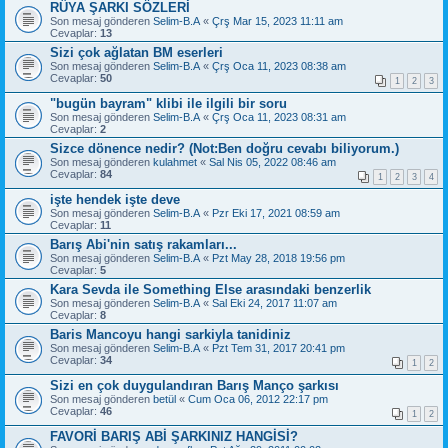
RÜYA ŞARKI SÖZLERİ
Son mesaj gönderen
Selim-B.A
«
Çrş Mar 15, 2023 11:11 am
Cevaplar:
13
Sizi çok ağlatan BM eserleri
Son mesaj gönderen
Selim-B.A
«
Çrş Oca 11, 2023 08:38 am
Cevaplar:
50
1
2
3
"bugün bayram" klibi ile ilgili bir soru
Son mesaj gönderen
Selim-B.A
«
Çrş Oca 11, 2023 08:31 am
Cevaplar:
2
Sizce dönence nedir? (Not:Ben doğru cevabı biliyorum.)
Son mesaj gönderen
kulahmet
«
Sal Nis 05, 2022 08:46 am
Cevaplar:
84
1
2
3
4
işte hendek işte deve
Son mesaj gönderen
Selim-B.A
«
Pzr Eki 17, 2021 08:59 am
Cevaplar:
11
Barış Abi'nin satış rakamları...
Son mesaj gönderen
Selim-B.A
«
Pzt May 28, 2018 19:56 pm
Cevaplar:
5
Kara Sevda ile Something Else arasındaki benzerlik
Son mesaj gönderen
Selim-B.A
«
Sal Eki 24, 2017 11:07 am
Cevaplar:
8
Baris Mancoyu hangi sarkiyla tanidiniz
Son mesaj gönderen
Selim-B.A
«
Pzt Tem 31, 2017 20:41 pm
Cevaplar:
34
1
2
Sizi en çok duygulandıran Barış Manço şarkısı
Son mesaj gönderen
betül
«
Cum Oca 06, 2012 22:17 pm
Cevaplar:
46
1
2
FAVORİ BARIŞ ABİ ŞARKINIZ HANGİSİ?