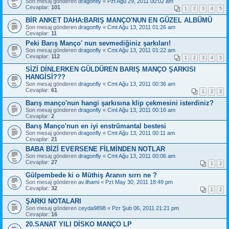
Son mesaj gönderen
dragonfly
«
Pzt Ağu 29, 2011 00:02 am
Cevaplar:
101
1
2
3
4
5
BİR ANKET DAHA:BARIŞ MANÇO'NUN EN GÜZEL ALBÜMÜ
Son mesaj gönderen
dragonfly
«
Cmt Ağu 13, 2011 01:26 am
Cevaplar:
11
Peki Barış Manço' nun sevmediğiniz şarkıları!
Son mesaj gönderen
dragonfly
«
Cmt Ağu 13, 2011 01:22 am
Cevaplar:
112
1
2
3
4
5
SİZİ DİNLERKEN GÜLDÜREN BARIŞ MANÇO ŞARKISI
HANGİSİ???
Son mesaj gönderen
dragonfly
«
Cmt Ağu 13, 2011 00:36 am
Cevaplar:
61
1
2
3
Barış manço'nun hangi şarkısına klip çekmesini isterdiniz?
Son mesaj gönderen
dragonfly
«
Cmt Ağu 13, 2011 00:16 am
Cevaplar:
2
Barış Manço'nun en iyi enstrümantal bestesi
Son mesaj gönderen
dragonfly
«
Cmt Ağu 13, 2011 00:11 am
Cevaplar:
21
BABA BİZİ EVERSENE FİLMİNDEN NOTLAR
Son mesaj gönderen
dragonfly
«
Cmt Ağu 13, 2011 00:06 am
Cevaplar:
27
1
2
Gülpembede ki o Müthiş Aranın sırrı ne ?
Son mesaj gönderen
av.ilhami
«
Pzt May 30, 2011 18:49 pm
Cevaplar:
32
1
2
ŞARKI NOTALARI
Son mesaj gönderen
ceyda9898
«
Pzr Şub 06, 2011 21:21 pm
Cevaplar:
16
20.SANAT YILI DİSKO MANÇO LP