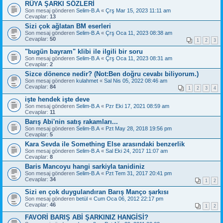
RÜYA ŞARKI SÖZLERİ
Son mesaj gönderen
Selim-B.A
«
Çrş Mar 15, 2023 11:11 am
Cevaplar:
13
Sizi çok ağlatan BM eserleri
Son mesaj gönderen
Selim-B.A
«
Çrş Oca 11, 2023 08:38 am
Cevaplar:
50
1
2
3
"bugün bayram" klibi ile ilgili bir soru
Son mesaj gönderen
Selim-B.A
«
Çrş Oca 11, 2023 08:31 am
Cevaplar:
2
Sizce dönence nedir? (Not:Ben doğru cevabı biliyorum.)
Son mesaj gönderen
kulahmet
«
Sal Nis 05, 2022 08:46 am
Cevaplar:
84
1
2
3
4
işte hendek işte deve
Son mesaj gönderen
Selim-B.A
«
Pzr Eki 17, 2021 08:59 am
Cevaplar:
11
Barış Abi'nin satış rakamları...
Son mesaj gönderen
Selim-B.A
«
Pzt May 28, 2018 19:56 pm
Cevaplar:
5
Kara Sevda ile Something Else arasındaki benzerlik
Son mesaj gönderen
Selim-B.A
«
Sal Eki 24, 2017 11:07 am
Cevaplar:
8
Baris Mancoyu hangi sarkiyla tanidiniz
Son mesaj gönderen
Selim-B.A
«
Pzt Tem 31, 2017 20:41 pm
Cevaplar:
34
1
2
Sizi en çok duygulandıran Barış Manço şarkısı
Son mesaj gönderen
betül
«
Cum Oca 06, 2012 22:17 pm
Cevaplar:
46
1
2
FAVORİ BARIŞ ABİ ŞARKINIZ HANGİSİ?