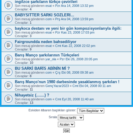
ingilzce şarkıların türkçe çevirileri
Son mesaj gönderen
esat
«
Pzr Ara 14, 2008 13:32 pm
Cevaplar:
4
BABYSITTER SARKI SOZLERI...
Son mesaj gönderen
com
«
Prş Ara 04, 2008 13:59 pm
Cevaplar:
1
baykoca destanı ve yeni bir gün kompozisyonlarıyla ilgili:
Son mesaj gönderen
esat
«
Pzr Kas 23, 2008 17:03 pm
Cevaplar:
3
Fairgroundda neden bahsediliyor
Son mesaj gönderen
esat
«
Cmt Kas 22, 2008 22:02 pm
Cevaplar:
9
Barış Manço şarkılarının Türkçeleri
Son mesaj gönderen
yar_ola
«
Pzr Eki 26, 2008 20:05 pm
Cevaplar:
10
BU SARKİ BARİS ABİNİN Mİ ?
Son mesaj gönderen
com
«
Çrş Eki 08, 2008 09:38 am
Cevaplar:
8
Barış Manço'nun 1980 darbesinde yasaklanmış şarkıları !
Son mesaj gönderen
GençYazar2023
«
Cmt Eki 04, 2008 00:11 am
Cevaplar:
11
Nihayetsiz (.......) ?
Son mesaj gönderen
com
«
Cmt Eyl 20, 2008 11:40 am
Cevaplar:
13
Eskiden itibaren başlıkları göster:
Sırala