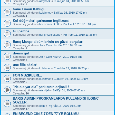
Son mesaj gönderen
allbyrock
«
Cum Şub 04, 2011 01:50 am
Cevaplar:
2
Nane Limon Kabugu
Son mesaj gönderen
kulahmet
«
Sal Kas 16, 2010 17:07 pm
Cevaplar:
1
Kol düğmeleri şarkısının ingilizcesi
Son mesaj gönderen
barışmançokolik
«
Pzr Eki 17, 2010 13:01 pm
Gülpembe...
Son mesaj gönderen
barışmançokolik
«
Pzr Tem 11, 2010 13:33 pm
Barış Manço albümlerinin en güzel parçaları
Son mesaj gönderen
Jin
«
Cum Haz 04, 2010 02:32 am
Cevaplar:
7
dream girl
Son mesaj gönderen
Jin
«
Cum Haz 04, 2010 01:02 am
Cevaplar:
7
une fille sözleri
Son mesaj gönderen
kulahmet
«
Cum Mar 12, 2010 16:23 pm
FON MUZIKLERI...
Son mesaj gönderen
kulahmet
«
Cum Eyl 04, 2009 13:10 pm
Cevaplar:
5
"Ne ola yar ola" şarkısının orjinali !
Son mesaj gönderen
mistrijah
«
Sal Eyl 01, 2009 07:46 am
Cevaplar:
16
BARIS ABININ PROGRAMLARDA KULLANDIGI ILGINC
SOZLER...
Son mesaj gönderen
com
«
Prş Ağu 13, 2009 19:31 pm
Cevaplar:
17
EN BEGENDIGINIZ 7'DEN 77'YE BOLUMU...