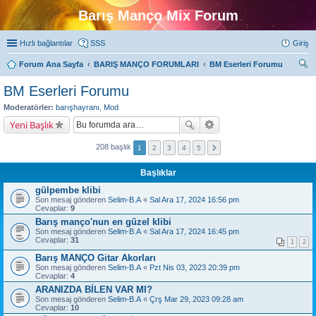
Barış Manço Mix Forum
Hızlı bağlantılar
SSS
Giriş
Forum Ana Sayfa
BARIŞ MANÇO FORUMLARI
BM Eserleri Forumu
ra
BM Eserleri Forumu
Moderatörler:
barışhayranı
,
Mod
Yeni Başlık
208 başlık
1
2
3
4
5
Başlıklar
gülpembe klibi
Son mesaj gönderen
Selim-B.A
«
Sal Ara 17, 2024 16:56 pm
Cevaplar:
9
Barış manço'nun en güzel klibi
Son mesaj gönderen
Selim-B.A
«
Sal Ara 17, 2024 16:45 pm
Cevaplar:
31
1
2
Barış MANÇO Gitar Akorları
Son mesaj gönderen
Selim-B.A
«
Pzt Nis 03, 2023 20:39 pm
Cevaplar:
4
ARANIZDA BİLEN VAR MI?
Son mesaj gönderen
Selim-B.A
«
Çrş Mar 29, 2023 09:28 am
Cevaplar:
10