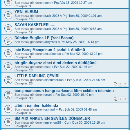
Son mesaj gönderen
com
«
Prş Ağu 13, 2009 19:27 pm
Cevaplar:
3
YENİ ALBÜM
Son mesaj gönderen
kadir 2023
«
Prş Tem 30, 2009 01:01 am
Cevaplar:
16
SAYAN KASETLERİ.....
Son mesaj gönderen
kadir 2023
«
Prş Tem 30, 2009 00:55 am
Cevaplar:
12
Dünden Bugüne LP (Yeni Basım)
Son mesaj gönderen
allbyrock
«
Pzt May 25, 2009 16:13 pm
İşte Barış Manço'nun 4 şarkılık Albümü
Son mesaj gönderen
mxdönence
«
Pzt Mar 02, 2009 13:22 pm
Cevaplar:
9
bir gün duyarız elbet dıral dedenin düdüğünü
Son mesaj gönderen
esat
«
Pzr Şub 22, 2009 01:46 am
Cevaplar:
13
LITTLE DARLING ÇEVİRİ
Son mesaj gönderen
sinemmercan
«
Pzt Şub 02, 2009 21:05 pm
Cevaplar:
26
1
2
barış manconun hangı sarkısına filim cekilsin istersiniz
Son mesaj gönderen
ersell
«
Pzt Şub 02, 2009 16:40 pm
Cevaplar:
33
1
2
albüm isimleri hakkında
Son mesaj gönderen
osmanlı
«
Pzt Şub 02, 2009 01:48 am
Cevaplar:
4
BM MIX ANKET: EN SEVİLEN DÖNEMLER
Son mesaj gönderen
emre_gul28
«
Cum Oca 30, 2009 15:19 pm
Cevaplar:
2