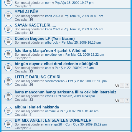
Son mesaj gönderen
com
«
Prş Ağu 13, 2009 19:27 pm
Cevaplar:
3
YENİ ALBÜM
Son mesaj gönderen
kadir 2023
«
Prş Tem 30, 2009 01:01 am
Cevaplar:
16
SAYAN KASETLERİ.....
Son mesaj gönderen
kadir 2023
«
Prş Tem 30, 2009 00:55 am
Cevaplar:
12
Dünden Bugüne LP (Yeni Basım)
Son mesaj gönderen
allbyrock
«
Pzt May 25, 2009 16:13 pm
İşte Barış Manço'nun 4 şarkılık Albümü
Son mesaj gönderen
mxdönence
«
Pzt Mar 02, 2009 13:22 pm
Cevaplar:
9
bir gün duyarız elbet dıral dedenin düdüğünü
Son mesaj gönderen
esat
«
Pzr Şub 22, 2009 01:46 am
Cevaplar:
13
LITTLE DARLING ÇEVİRİ
Son mesaj gönderen
sinemmercan
«
Pzt Şub 02, 2009 21:05 pm
Cevaplar:
26
1
2
barış manconun hangı sarkısına filim cekilsin istersiniz
Son mesaj gönderen
ersell
«
Pzt Şub 02, 2009 16:40 pm
Cevaplar:
33
1
2
albüm isimleri hakkında
Son mesaj gönderen
osmanlı
«
Pzt Şub 02, 2009 01:48 am
Cevaplar:
4
BM MIX ANKET: EN SEVİLEN DÖNEMLER
Son mesaj gönderen
emre_gul28
«
Cum Oca 30, 2009 15:19 pm
Cevaplar:
2