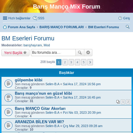
Barış Manço Mix Forum
Hızlı bağlantılar
SSS
Giriş
Forum Ana Sayfa
BARIŞ MANÇO FORUMLARI
BM Eserleri Forumu
ra
BM Eserleri Forumu
Moderatörler:
barışhayranı
,
Mod
Yeni Başlık
208 başlık
1
2
3
4
5
Başlıklar
gülpembe klibi
Son mesaj gönderen
Selim-B.A
«
Sal Ara 17, 2024 16:56 pm
Cevaplar:
9
Barış manço'nun en güzel klibi
Son mesaj gönderen
Selim-B.A
«
Sal Ara 17, 2024 16:45 pm
Cevaplar:
31
1
2
Barış MANÇO Gitar Akorları
Son mesaj gönderen
Selim-B.A
«
Pzt Nis 03, 2023 20:39 pm
Cevaplar:
4
ARANIZDA BİLEN VAR MI?
Son mesaj gönderen
Selim-B.A
«
Çrş Mar 29, 2023 09:28 am
Cevaplar:
10