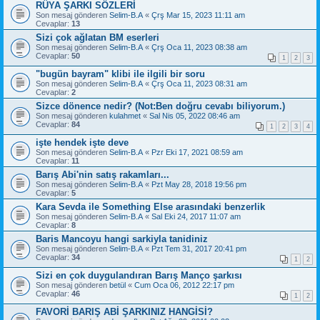
RÜYA ŞARKI SÖZLERİ
Son mesaj gönderen
Selim-B.A
«
Çrş Mar 15, 2023 11:11 am
Cevaplar:
13
Sizi çok ağlatan BM eserleri
Son mesaj gönderen
Selim-B.A
«
Çrş Oca 11, 2023 08:38 am
Cevaplar:
50
1
2
3
"bugün bayram" klibi ile ilgili bir soru
Son mesaj gönderen
Selim-B.A
«
Çrş Oca 11, 2023 08:31 am
Cevaplar:
2
Sizce dönence nedir? (Not:Ben doğru cevabı biliyorum.)
Son mesaj gönderen
kulahmet
«
Sal Nis 05, 2022 08:46 am
Cevaplar:
84
1
2
3
4
işte hendek işte deve
Son mesaj gönderen
Selim-B.A
«
Pzr Eki 17, 2021 08:59 am
Cevaplar:
11
Barış Abi'nin satış rakamları...
Son mesaj gönderen
Selim-B.A
«
Pzt May 28, 2018 19:56 pm
Cevaplar:
5
Kara Sevda ile Something Else arasındaki benzerlik
Son mesaj gönderen
Selim-B.A
«
Sal Eki 24, 2017 11:07 am
Cevaplar:
8
Baris Mancoyu hangi sarkiyla tanidiniz
Son mesaj gönderen
Selim-B.A
«
Pzt Tem 31, 2017 20:41 pm
Cevaplar:
34
1
2
Sizi en çok duygulandıran Barış Manço şarkısı
Son mesaj gönderen
betül
«
Cum Oca 06, 2012 22:17 pm
Cevaplar:
46
1
2
FAVORİ BARIŞ ABİ ŞARKINIZ HANGİSİ?