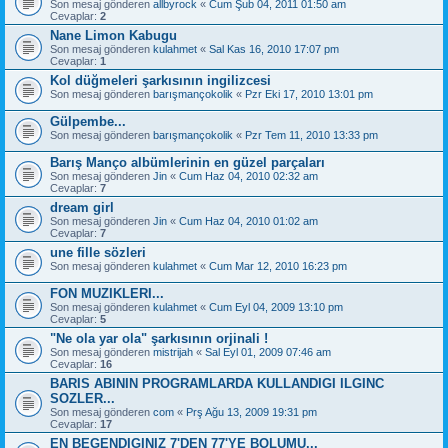
Son mesaj gönderen
allbyrock
«
Cum Şub 04, 2011 01:50 am
Cevaplar:
2
Nane Limon Kabugu
Son mesaj gönderen
kulahmet
«
Sal Kas 16, 2010 17:07 pm
Cevaplar:
1
Kol düğmeleri şarkısının ingilizcesi
Son mesaj gönderen
barışmançokolik
«
Pzr Eki 17, 2010 13:01 pm
Gülpembe...
Son mesaj gönderen
barışmançokolik
«
Pzr Tem 11, 2010 13:33 pm
Barış Manço albümlerinin en güzel parçaları
Son mesaj gönderen
Jin
«
Cum Haz 04, 2010 02:32 am
Cevaplar:
7
dream girl
Son mesaj gönderen
Jin
«
Cum Haz 04, 2010 01:02 am
Cevaplar:
7
une fille sözleri
Son mesaj gönderen
kulahmet
«
Cum Mar 12, 2010 16:23 pm
FON MUZIKLERI...
Son mesaj gönderen
kulahmet
«
Cum Eyl 04, 2009 13:10 pm
Cevaplar:
5
"Ne ola yar ola" şarkısının orjinali !
Son mesaj gönderen
mistrijah
«
Sal Eyl 01, 2009 07:46 am
Cevaplar:
16
BARIS ABININ PROGRAMLARDA KULLANDIGI ILGINC
SOZLER...
Son mesaj gönderen
com
«
Prş Ağu 13, 2009 19:31 pm
Cevaplar:
17
EN BEGENDIGINIZ 7'DEN 77'YE BOLUMU...