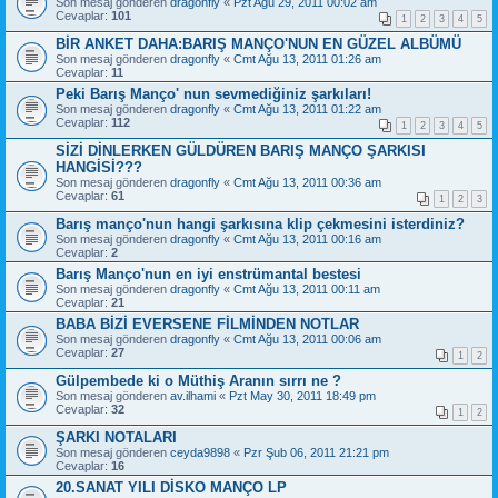
Son mesaj gönderen
dragonfly
«
Pzt Ağu 29, 2011 00:02 am
Cevaplar:
101
1
2
3
4
5
BİR ANKET DAHA:BARIŞ MANÇO'NUN EN GÜZEL ALBÜMÜ
Son mesaj gönderen
dragonfly
«
Cmt Ağu 13, 2011 01:26 am
Cevaplar:
11
Peki Barış Manço' nun sevmediğiniz şarkıları!
Son mesaj gönderen
dragonfly
«
Cmt Ağu 13, 2011 01:22 am
Cevaplar:
112
1
2
3
4
5
SİZİ DİNLERKEN GÜLDÜREN BARIŞ MANÇO ŞARKISI
HANGİSİ???
Son mesaj gönderen
dragonfly
«
Cmt Ağu 13, 2011 00:36 am
Cevaplar:
61
1
2
3
Barış manço'nun hangi şarkısına klip çekmesini isterdiniz?
Son mesaj gönderen
dragonfly
«
Cmt Ağu 13, 2011 00:16 am
Cevaplar:
2
Barış Manço'nun en iyi enstrümantal bestesi
Son mesaj gönderen
dragonfly
«
Cmt Ağu 13, 2011 00:11 am
Cevaplar:
21
BABA BİZİ EVERSENE FİLMİNDEN NOTLAR
Son mesaj gönderen
dragonfly
«
Cmt Ağu 13, 2011 00:06 am
Cevaplar:
27
1
2
Gülpembede ki o Müthiş Aranın sırrı ne ?
Son mesaj gönderen
av.ilhami
«
Pzt May 30, 2011 18:49 pm
Cevaplar:
32
1
2
ŞARKI NOTALARI
Son mesaj gönderen
ceyda9898
«
Pzr Şub 06, 2011 21:21 pm
Cevaplar:
16
20.SANAT YILI DİSKO MANÇO LP