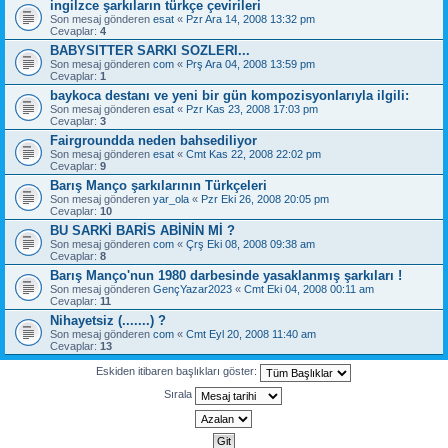
ingilzce şarkıların türkçe çevirileri
Son mesaj gönderen
esat
«
Pzr Ara 14, 2008 13:32 pm
Cevaplar:
4
BABYSITTER SARKI SOZLERI...
Son mesaj gönderen
com
«
Prş Ara 04, 2008 13:59 pm
Cevaplar:
1
baykoca destanı ve yeni bir gün kompozisyonlarıyla ilgili:
Son mesaj gönderen
esat
«
Pzr Kas 23, 2008 17:03 pm
Cevaplar:
3
Fairgroundda neden bahsediliyor
Son mesaj gönderen
esat
«
Cmt Kas 22, 2008 22:02 pm
Cevaplar:
9
Barış Manço şarkılarının Türkçeleri
Son mesaj gönderen
yar_ola
«
Pzr Eki 26, 2008 20:05 pm
Cevaplar:
10
BU SARKİ BARİS ABİNİN Mİ ?
Son mesaj gönderen
com
«
Çrş Eki 08, 2008 09:38 am
Cevaplar:
8
Barış Manço'nun 1980 darbesinde yasaklanmış şarkıları !
Son mesaj gönderen
GençYazar2023
«
Cmt Eki 04, 2008 00:11 am
Cevaplar:
11
Nihayetsiz (.......) ?
Son mesaj gönderen
com
«
Cmt Eyl 20, 2008 11:40 am
Cevaplar:
13
Eskiden itibaren başlıkları göster:
Sırala