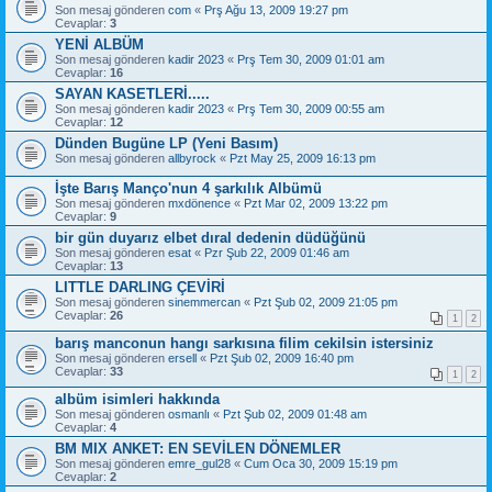
Son mesaj gönderen
com
«
Prş Ağu 13, 2009 19:27 pm
Cevaplar:
3
YENİ ALBÜM
Son mesaj gönderen
kadir 2023
«
Prş Tem 30, 2009 01:01 am
Cevaplar:
16
SAYAN KASETLERİ.....
Son mesaj gönderen
kadir 2023
«
Prş Tem 30, 2009 00:55 am
Cevaplar:
12
Dünden Bugüne LP (Yeni Basım)
Son mesaj gönderen
allbyrock
«
Pzt May 25, 2009 16:13 pm
İşte Barış Manço'nun 4 şarkılık Albümü
Son mesaj gönderen
mxdönence
«
Pzt Mar 02, 2009 13:22 pm
Cevaplar:
9
bir gün duyarız elbet dıral dedenin düdüğünü
Son mesaj gönderen
esat
«
Pzr Şub 22, 2009 01:46 am
Cevaplar:
13
LITTLE DARLING ÇEVİRİ
Son mesaj gönderen
sinemmercan
«
Pzt Şub 02, 2009 21:05 pm
Cevaplar:
26
1
2
barış manconun hangı sarkısına filim cekilsin istersiniz
Son mesaj gönderen
ersell
«
Pzt Şub 02, 2009 16:40 pm
Cevaplar:
33
1
2
albüm isimleri hakkında
Son mesaj gönderen
osmanlı
«
Pzt Şub 02, 2009 01:48 am
Cevaplar:
4
BM MIX ANKET: EN SEVİLEN DÖNEMLER
Son mesaj gönderen
emre_gul28
«
Cum Oca 30, 2009 15:19 pm
Cevaplar:
2