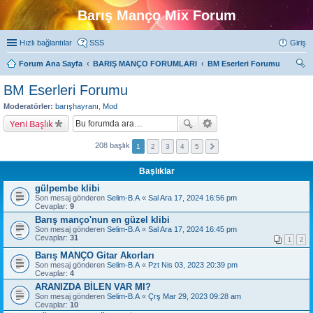
Barış Manço Mix Forum
Hızlı bağlantılar
SSS
Giriş
Forum Ana Sayfa
BARIŞ MANÇO FORUMLARI
BM Eserleri Forumu
ra
BM Eserleri Forumu
Moderatörler:
barışhayranı
,
Mod
Yeni Başlık
208 başlık
1
2
3
4
5
Başlıklar
gülpembe klibi
Son mesaj gönderen
Selim-B.A
«
Sal Ara 17, 2024 16:56 pm
Cevaplar:
9
Barış manço'nun en güzel klibi
Son mesaj gönderen
Selim-B.A
«
Sal Ara 17, 2024 16:45 pm
Cevaplar:
31
1
2
Barış MANÇO Gitar Akorları
Son mesaj gönderen
Selim-B.A
«
Pzt Nis 03, 2023 20:39 pm
Cevaplar:
4
ARANIZDA BİLEN VAR MI?
Son mesaj gönderen
Selim-B.A
«
Çrş Mar 29, 2023 09:28 am
Cevaplar:
10