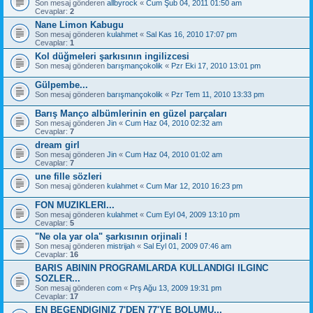
Son mesaj gönderen
allbyrock
«
Cum Şub 04, 2011 01:50 am
Cevaplar:
2
Nane Limon Kabugu
Son mesaj gönderen
kulahmet
«
Sal Kas 16, 2010 17:07 pm
Cevaplar:
1
Kol düğmeleri şarkısının ingilizcesi
Son mesaj gönderen
barışmançokolik
«
Pzr Eki 17, 2010 13:01 pm
Gülpembe...
Son mesaj gönderen
barışmançokolik
«
Pzr Tem 11, 2010 13:33 pm
Barış Manço albümlerinin en güzel parçaları
Son mesaj gönderen
Jin
«
Cum Haz 04, 2010 02:32 am
Cevaplar:
7
dream girl
Son mesaj gönderen
Jin
«
Cum Haz 04, 2010 01:02 am
Cevaplar:
7
une fille sözleri
Son mesaj gönderen
kulahmet
«
Cum Mar 12, 2010 16:23 pm
FON MUZIKLERI...
Son mesaj gönderen
kulahmet
«
Cum Eyl 04, 2009 13:10 pm
Cevaplar:
5
"Ne ola yar ola" şarkısının orjinali !
Son mesaj gönderen
mistrijah
«
Sal Eyl 01, 2009 07:46 am
Cevaplar:
16
BARIS ABININ PROGRAMLARDA KULLANDIGI ILGINC
SOZLER...
Son mesaj gönderen
com
«
Prş Ağu 13, 2009 19:31 pm
Cevaplar:
17
EN BEGENDIGINIZ 7'DEN 77'YE BOLUMU...