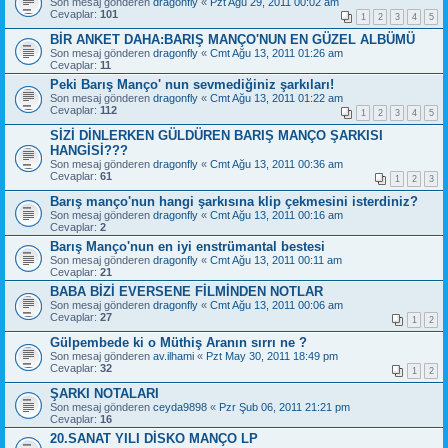
Son mesaj gönderen
dragonfly
«
Pzt Ağu 29, 2011 00:02 am
Cevaplar:
101
1
2
3
4
5
BİR ANKET DAHA:BARIŞ MANÇO'NUN EN GÜZEL ALBÜMÜ
Son mesaj gönderen
dragonfly
«
Cmt Ağu 13, 2011 01:26 am
Cevaplar:
11
Peki Barış Manço' nun sevmediğiniz şarkıları!
Son mesaj gönderen
dragonfly
«
Cmt Ağu 13, 2011 01:22 am
Cevaplar:
112
1
2
3
4
5
SİZİ DİNLERKEN GÜLDÜREN BARIŞ MANÇO ŞARKISI
HANGİSİ???
Son mesaj gönderen
dragonfly
«
Cmt Ağu 13, 2011 00:36 am
Cevaplar:
61
1
2
3
Barış manço'nun hangi şarkısına klip çekmesini isterdiniz?
Son mesaj gönderen
dragonfly
«
Cmt Ağu 13, 2011 00:16 am
Cevaplar:
2
Barış Manço'nun en iyi enstrümantal bestesi
Son mesaj gönderen
dragonfly
«
Cmt Ağu 13, 2011 00:11 am
Cevaplar:
21
BABA BİZİ EVERSENE FİLMİNDEN NOTLAR
Son mesaj gönderen
dragonfly
«
Cmt Ağu 13, 2011 00:06 am
Cevaplar:
27
1
2
Gülpembede ki o Müthiş Aranın sırrı ne ?
Son mesaj gönderen
av.ilhami
«
Pzt May 30, 2011 18:49 pm
Cevaplar:
32
1
2
ŞARKI NOTALARI
Son mesaj gönderen
ceyda9898
«
Pzr Şub 06, 2011 21:21 pm
Cevaplar:
16
20.SANAT YILI DİSKO MANÇO LP