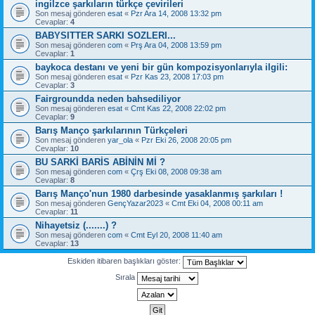
ingilzce şarkıların türkçe çevirileri
Son mesaj gönderen
esat
«
Pzr Ara 14, 2008 13:32 pm
Cevaplar:
4
BABYSITTER SARKI SOZLERI...
Son mesaj gönderen
com
«
Prş Ara 04, 2008 13:59 pm
Cevaplar:
1
baykoca destanı ve yeni bir gün kompozisyonlarıyla ilgili:
Son mesaj gönderen
esat
«
Pzr Kas 23, 2008 17:03 pm
Cevaplar:
3
Fairgroundda neden bahsediliyor
Son mesaj gönderen
esat
«
Cmt Kas 22, 2008 22:02 pm
Cevaplar:
9
Barış Manço şarkılarının Türkçeleri
Son mesaj gönderen
yar_ola
«
Pzr Eki 26, 2008 20:05 pm
Cevaplar:
10
BU SARKİ BARİS ABİNİN Mİ ?
Son mesaj gönderen
com
«
Çrş Eki 08, 2008 09:38 am
Cevaplar:
8
Barış Manço'nun 1980 darbesinde yasaklanmış şarkıları !
Son mesaj gönderen
GençYazar2023
«
Cmt Eki 04, 2008 00:11 am
Cevaplar:
11
Nihayetsiz (.......) ?
Son mesaj gönderen
com
«
Cmt Eyl 20, 2008 11:40 am
Cevaplar:
13
Eskiden itibaren başlıkları göster:
Sırala