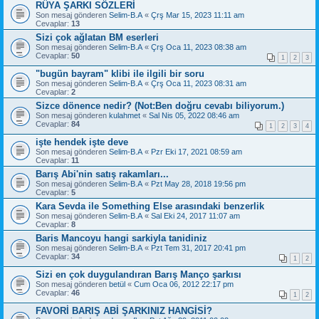
RÜYA ŞARKI SÖZLERİ
Son mesaj gönderen
Selim-B.A
«
Çrş Mar 15, 2023 11:11 am
Cevaplar:
13
Sizi çok ağlatan BM eserleri
Son mesaj gönderen
Selim-B.A
«
Çrş Oca 11, 2023 08:38 am
Cevaplar:
50
1
2
3
"bugün bayram" klibi ile ilgili bir soru
Son mesaj gönderen
Selim-B.A
«
Çrş Oca 11, 2023 08:31 am
Cevaplar:
2
Sizce dönence nedir? (Not:Ben doğru cevabı biliyorum.)
Son mesaj gönderen
kulahmet
«
Sal Nis 05, 2022 08:46 am
Cevaplar:
84
1
2
3
4
işte hendek işte deve
Son mesaj gönderen
Selim-B.A
«
Pzr Eki 17, 2021 08:59 am
Cevaplar:
11
Barış Abi'nin satış rakamları...
Son mesaj gönderen
Selim-B.A
«
Pzt May 28, 2018 19:56 pm
Cevaplar:
5
Kara Sevda ile Something Else arasındaki benzerlik
Son mesaj gönderen
Selim-B.A
«
Sal Eki 24, 2017 11:07 am
Cevaplar:
8
Baris Mancoyu hangi sarkiyla tanidiniz
Son mesaj gönderen
Selim-B.A
«
Pzt Tem 31, 2017 20:41 pm
Cevaplar:
34
1
2
Sizi en çok duygulandıran Barış Manço şarkısı
Son mesaj gönderen
betül
«
Cum Oca 06, 2012 22:17 pm
Cevaplar:
46
1
2
FAVORİ BARIŞ ABİ ŞARKINIZ HANGİSİ?