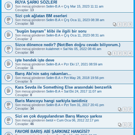
RÜYA ŞARKI SÖZLERİ
Son mesaj gönderen
Selim-B.A
«
Çrş Mar 15, 2023 11:11 am
Cevaplar:
13
Sizi çok ağlatan BM eserleri
Son mesaj gönderen
Selim-B.A
«
Çrş Oca 11, 2023 08:38 am
Cevaplar:
50
1
2
3
"bugün bayram" klibi ile ilgili bir soru
Son mesaj gönderen
Selim-B.A
«
Çrş Oca 11, 2023 08:31 am
Cevaplar:
2
Sizce dönence nedir? (Not:Ben doğru cevabı biliyorum.)
Son mesaj gönderen
kulahmet
«
Sal Nis 05, 2022 08:46 am
Cevaplar:
84
1
2
3
4
işte hendek işte deve
Son mesaj gönderen
Selim-B.A
«
Pzr Eki 17, 2021 08:59 am
Cevaplar:
11
Barış Abi'nin satış rakamları...
Son mesaj gönderen
Selim-B.A
«
Pzt May 28, 2018 19:56 pm
Cevaplar:
5
Kara Sevda ile Something Else arasındaki benzerlik
Son mesaj gönderen
Selim-B.A
«
Sal Eki 24, 2017 11:07 am
Cevaplar:
8
Baris Mancoyu hangi sarkiyla tanidiniz
Son mesaj gönderen
Selim-B.A
«
Pzt Tem 31, 2017 20:41 pm
Cevaplar:
34
1
2
Sizi en çok duygulandıran Barış Manço şarkısı
Son mesaj gönderen
betül
«
Cum Oca 06, 2012 22:17 pm
Cevaplar:
46
1
2
FAVORİ BARIŞ ABİ ŞARKINIZ HANGİSİ?