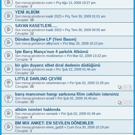
Son mesaj gönderen
com
«
Prş Ağu 13, 2009 19:27 pm
Cevaplar:
3
YENİ ALBÜM
Son mesaj gönderen
kadir 2023
«
Prş Tem 30, 2009 01:01 am
Cevaplar:
16
SAYAN KASETLERİ.....
Son mesaj gönderen
kadir 2023
«
Prş Tem 30, 2009 00:55 am
Cevaplar:
12
Dünden Bugüne LP (Yeni Basım)
Son mesaj gönderen
allbyrock
«
Pzt May 25, 2009 16:13 pm
İşte Barış Manço'nun 4 şarkılık Albümü
Son mesaj gönderen
mxdönence
«
Pzt Mar 02, 2009 13:22 pm
Cevaplar:
9
bir gün duyarız elbet dıral dedenin düdüğünü
Son mesaj gönderen
esat
«
Pzr Şub 22, 2009 01:46 am
Cevaplar:
13
LITTLE DARLING ÇEVİRİ
Son mesaj gönderen
sinemmercan
«
Pzt Şub 02, 2009 21:05 pm
Cevaplar:
26
1
2
barış manconun hangı sarkısına filim cekilsin istersiniz
Son mesaj gönderen
ersell
«
Pzt Şub 02, 2009 16:40 pm
Cevaplar:
33
1
2
albüm isimleri hakkında
Son mesaj gönderen
osmanlı
«
Pzt Şub 02, 2009 01:48 am
Cevaplar:
4
BM MIX ANKET: EN SEVİLEN DÖNEMLER
Son mesaj gönderen
emre_gul28
«
Cum Oca 30, 2009 15:19 pm
Cevaplar:
2