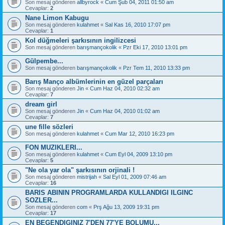
Son mesaj gönderen
allbyrock
«
Cum Şub 04, 2011 01:50 am
Cevaplar:
2
Nane Limon Kabugu
Son mesaj gönderen
kulahmet
«
Sal Kas 16, 2010 17:07 pm
Cevaplar:
1
Kol düğmeleri şarkısının ingilizcesi
Son mesaj gönderen
barışmançokolik
«
Pzr Eki 17, 2010 13:01 pm
Gülpembe...
Son mesaj gönderen
barışmançokolik
«
Pzr Tem 11, 2010 13:33 pm
Barış Manço albümlerinin en güzel parçaları
Son mesaj gönderen
Jin
«
Cum Haz 04, 2010 02:32 am
Cevaplar:
7
dream girl
Son mesaj gönderen
Jin
«
Cum Haz 04, 2010 01:02 am
Cevaplar:
7
une fille sözleri
Son mesaj gönderen
kulahmet
«
Cum Mar 12, 2010 16:23 pm
FON MUZIKLERI...
Son mesaj gönderen
kulahmet
«
Cum Eyl 04, 2009 13:10 pm
Cevaplar:
5
"Ne ola yar ola" şarkısının orjinali !
Son mesaj gönderen
mistrijah
«
Sal Eyl 01, 2009 07:46 am
Cevaplar:
16
BARIS ABININ PROGRAMLARDA KULLANDIGI ILGINC
SOZLER...
Son mesaj gönderen
com
«
Prş Ağu 13, 2009 19:31 pm
Cevaplar:
17
EN BEGENDIGINIZ 7'DEN 77'YE BOLUMU...