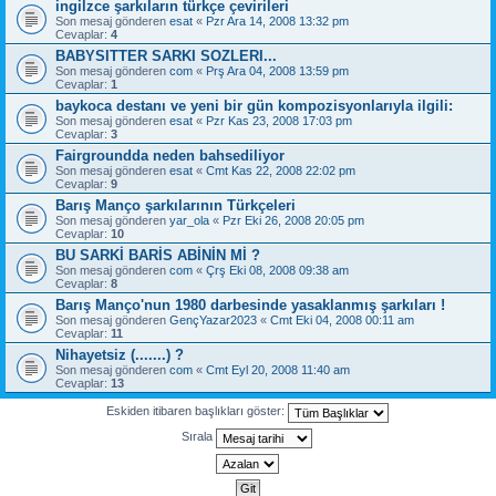
ingilzce şarkıların türkçe çevirileri
Son mesaj gönderen
esat
«
Pzr Ara 14, 2008 13:32 pm
Cevaplar:
4
BABYSITTER SARKI SOZLERI...
Son mesaj gönderen
com
«
Prş Ara 04, 2008 13:59 pm
Cevaplar:
1
baykoca destanı ve yeni bir gün kompozisyonlarıyla ilgili:
Son mesaj gönderen
esat
«
Pzr Kas 23, 2008 17:03 pm
Cevaplar:
3
Fairgroundda neden bahsediliyor
Son mesaj gönderen
esat
«
Cmt Kas 22, 2008 22:02 pm
Cevaplar:
9
Barış Manço şarkılarının Türkçeleri
Son mesaj gönderen
yar_ola
«
Pzr Eki 26, 2008 20:05 pm
Cevaplar:
10
BU SARKİ BARİS ABİNİN Mİ ?
Son mesaj gönderen
com
«
Çrş Eki 08, 2008 09:38 am
Cevaplar:
8
Barış Manço'nun 1980 darbesinde yasaklanmış şarkıları !
Son mesaj gönderen
GençYazar2023
«
Cmt Eki 04, 2008 00:11 am
Cevaplar:
11
Nihayetsiz (.......) ?
Son mesaj gönderen
com
«
Cmt Eyl 20, 2008 11:40 am
Cevaplar:
13
Eskiden itibaren başlıkları göster:
Sırala