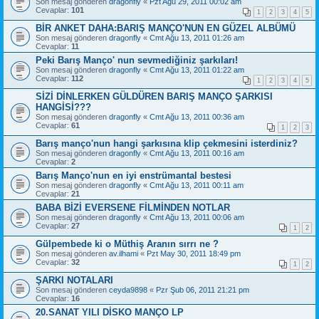
Son mesaj gönderen
dragonfly
«
Pzt Ağu 29, 2011 00:02 am
Cevaplar:
101
1
2
3
4
5
BİR ANKET DAHA:BARIŞ MANÇO'NUN EN GÜZEL ALBÜMÜ
Son mesaj gönderen
dragonfly
«
Cmt Ağu 13, 2011 01:26 am
Cevaplar:
11
Peki Barış Manço' nun sevmediğiniz şarkıları!
Son mesaj gönderen
dragonfly
«
Cmt Ağu 13, 2011 01:22 am
Cevaplar:
112
1
2
3
4
5
SİZİ DİNLERKEN GÜLDÜREN BARIŞ MANÇO ŞARKISI
HANGİSİ???
Son mesaj gönderen
dragonfly
«
Cmt Ağu 13, 2011 00:36 am
Cevaplar:
61
1
2
3
Barış manço'nun hangi şarkısına klip çekmesini isterdiniz?
Son mesaj gönderen
dragonfly
«
Cmt Ağu 13, 2011 00:16 am
Cevaplar:
2
Barış Manço'nun en iyi enstrümantal bestesi
Son mesaj gönderen
dragonfly
«
Cmt Ağu 13, 2011 00:11 am
Cevaplar:
21
BABA BİZİ EVERSENE FİLMİNDEN NOTLAR
Son mesaj gönderen
dragonfly
«
Cmt Ağu 13, 2011 00:06 am
Cevaplar:
27
1
2
Gülpembede ki o Müthiş Aranın sırrı ne ?
Son mesaj gönderen
av.ilhami
«
Pzt May 30, 2011 18:49 pm
Cevaplar:
32
1
2
ŞARKI NOTALARI
Son mesaj gönderen
ceyda9898
«
Pzr Şub 06, 2011 21:21 pm
Cevaplar:
16
20.SANAT YILI DİSKO MANÇO LP